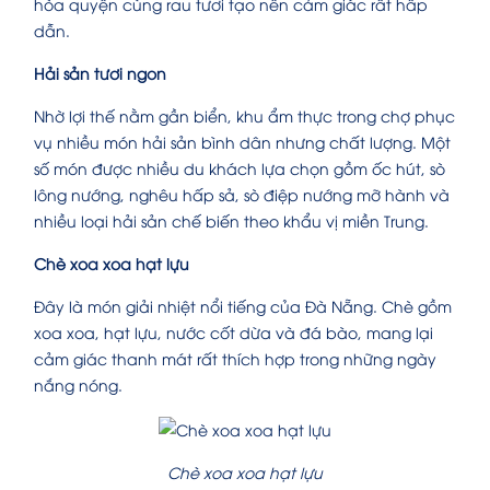
hòa quyện cùng rau tươi tạo nên cảm giác rất hấp
dẫn.
Hải sản tươi ngon
Nhờ lợi thế nằm gần biển, khu ẩm thực trong chợ phục
vụ nhiều món hải sản bình dân nhưng chất lượng. Một
số món được nhiều du khách lựa chọn gồm ốc hút, sò
lông nướng, nghêu hấp sả, sò điệp nướng mỡ hành và
nhiều loại hải sản chế biến theo khẩu vị miền Trung.
Chè xoa xoa hạt lựu
Đây là món giải nhiệt nổi tiếng của Đà Nẵng. Chè gồm
xoa xoa, hạt lựu, nước cốt dừa và đá bào, mang lại
cảm giác thanh mát rất thích hợp trong những ngày
nắng nóng.
Chè xoa xoa hạt lựu