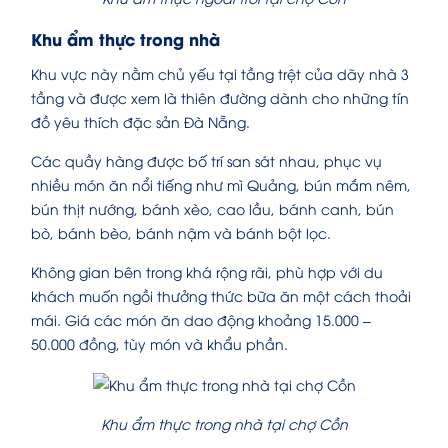
Khu ẩm thực trong nhà
Khu vực này nằm chủ yếu tại tầng trệt của dãy nhà 3
tầng và được xem là thiên đường dành cho những tín
đồ yêu thích đặc sản Đà Nẵng.
Các quầy hàng được bố trí san sát nhau, phục vụ
nhiều món ăn nổi tiếng như mì Quảng, bún mắm nêm,
bún thịt nướng, bánh xèo, cao lầu, bánh canh, bún
bò, bánh bèo, bánh nậm và bánh bột lọc.
Không gian bên trong khá rộng rãi, phù hợp với du
khách muốn ngồi thưởng thức bữa ăn một cách thoải
mái. Giá các món ăn dao động khoảng 15.000 –
50.000 đồng, tùy món và khẩu phần.
Khu ẩm thực trong nhà tại chợ Cồn