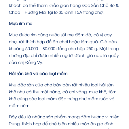
khách có thể tham khảo gian hàng Đặc Sản Chả Bò &
Cháo – Hường Mai tại lô 35 Đình 15A trong chợ.
Mực rim me
Mực được rim cùng nước sốt me đậm đà, có vị cay
nhẹ, rất thích hợp để ăn chơi hoặc làm quà. Giá bán
khoảng 60.000 – 80.000 đồng cho hộp 250 g. Một trong
những địa chỉ được nhiều người đánh giá cao là quầy
của chị Đồng Vỹ.
Hải sản khô và các loại mắm
Khu đặc sản của chợ bày bán rất nhiều loại hải sản
khô như cá thu một nắng, cá chỉ vàng, mực khô, tôm
khô cùng các loại mắm đặc trưng như mắm ruốc và
mắm nêm.
Đây đều là những sản phẩm mang đậm hương vị miền
Trung, thích hợp để chế biến nhiều món ăn gia đình.