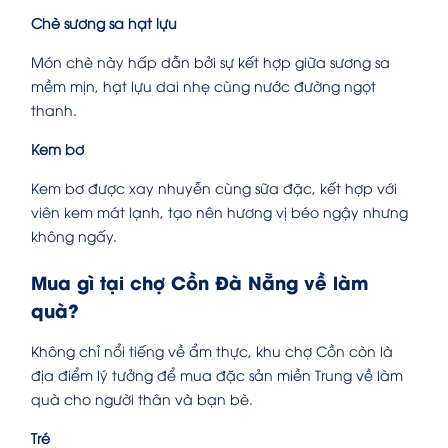
Chè sương sa hạt lựu
Món chè này hấp dẫn bởi sự kết hợp giữa sương sa
mềm mịn, hạt lựu dai nhẹ cùng nước đường ngọt
thanh.
Kem bơ
Kem bơ được xay nhuyễn cùng sữa đặc, kết hợp với
viên kem mát lạnh, tạo nên hương vị béo ngậy nhưng
không ngấy.
Mua gì tại chợ Cồn Đà Nẵng về làm
quà?
Không chỉ nổi tiếng về ẩm thực, khu chợ Cồn còn là
địa điểm lý tưởng để mua đặc sản miền Trung về làm
quà cho người thân và bạn bè.
Tré