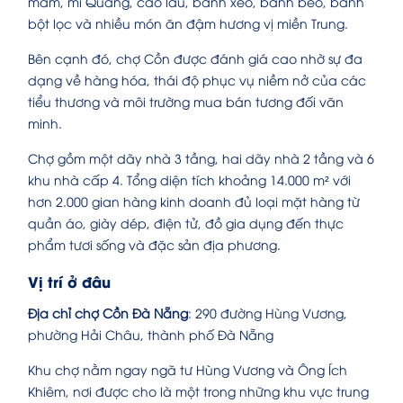
mắm, mì Quảng, cao lầu, bánh xèo, bánh bèo, bánh
bột lọc và nhiều món ăn đậm hương vị miền Trung.
Bên cạnh đó, chợ Cồn được đánh giá cao nhờ sự đa
dạng về hàng hóa, thái độ phục vụ niềm nở của các
tiểu thương và môi trường mua bán tương đối văn
minh.
Chợ gồm một dãy nhà 3 tầng, hai dãy nhà 2 tầng và 6
khu nhà cấp 4. Tổng diện tích khoảng 14.000 m² với
hơn 2.000 gian hàng kinh doanh đủ loại mặt hàng từ
quần áo, giày dép, điện tử, đồ gia dụng đến thực
phẩm tươi sống và đặc sản địa phương.
Vị trí ở đâu
Địa chỉ chợ Cồn Đà Nẵng
: 290 đường Hùng Vương,
phường Hải Châu, thành phố Đà Nẵng
Khu chợ nằm ngay ngã tư Hùng Vương và Ông Ích
Khiêm, nơi được cho là một trong những khu vực trung