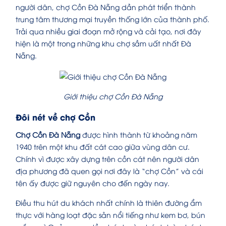
người dân, chợ Cồn Đà Nẵng dần phát triển thành
trung tâm thương mại truyền thống lớn của thành phố.
Trải qua nhiều giai đoạn mở rộng và cải tạo, nơi đây
hiện là một trong những khu chợ sầm uất nhất Đà
Nẵng.
Giới thiệu chợ Cồn Đà Nẵng
Đôi nét về chợ Cồn
Chợ Cồn Đà Nẵng
được hình thành từ khoảng năm
1940 trên một khu đất cát cao giữa vùng dân cư.
Chính vì được xây dựng trên cồn cát nên người dân
địa phương đã quen gọi nơi đây là “chợ Cồn” và cái
tên ấy được giữ nguyên cho đến ngày nay.
Điều thu hút du khách nhất chính là thiên đường ẩm
thực với hàng loạt đặc sản nổi tiếng như kem bơ, bún