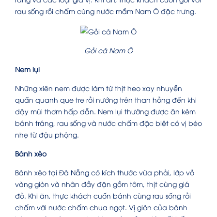
rau sống rồi chấm cùng nước mắm Nam Ô đặc trưng.
Gỏi cá Nam Ô
Nem lụi
Những xiên nem được làm từ thịt heo xay nhuyễn
quấn quanh que tre rồi nướng trên than hồng đến khi
dậy mùi thơm hấp dẫn. Nem lụi thường được ăn kèm
bánh tráng, rau sống và nước chấm đặc biệt có vị béo
nhẹ từ đậu phộng.
Bánh xèo
Bánh xèo tại Đà Nẵng có kích thước vừa phải, lớp vỏ
vàng giòn và nhân đầy đặn gồm tôm, thịt cùng giá
đỗ. Khi ăn, thực khách cuốn bánh cùng rau sống rồi
chấm với nước chấm chua ngọt. Vị giòn của bánh