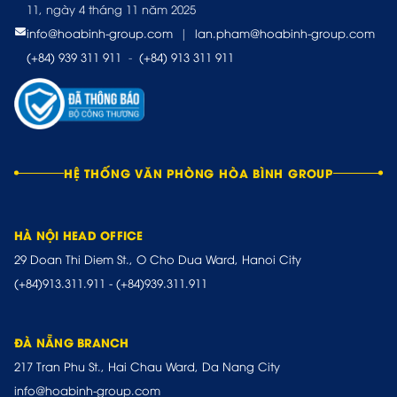
11, ngày 4 tháng 11 năm 2025
info@hoabinh-group.com
|
lan.pham@hoabinh-group.com
(+84) 939 311 911
-
(+84) 913 311 911
HỆ THỐNG VĂN PHÒNG HÒA BÌNH GROUP
HÀ NỘI HEAD OFFICE
29 Doan Thi Diem St., O Cho Dua Ward, Hanoi City
(+84)913.311.911
-
(+84)939.311.911
ĐÀ NẴNG BRANCH
217 Tran Phu St., Hai Chau Ward, Da Nang City
info@hoabinh-group.com