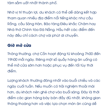
tâm sầm uất nhất thành phố.
Nhờ vị trí thuận lợi, du khách có thể dễ dàng kết hợp
tham quan nhiều địa điểm nổi tiếng khác như cầu
Rồng, cầu Sông Hàn, Bảo tàng Điêu khắc Chăm hay
Nhà thờ Chính tòa Đà Nẵng. Hầu hết các điểm đến
này đều chỉ cách chợ vài phút di chuyển.
Giờ mở cửa
Thông thường, chợ Cồn hoạt động từ khoảng 7h00 đến
19h00 mỗi ngày. Riêng một số quầy hàng ăn uống có
thể mở cửa sớm hơn hoặc phục vụ đến tối tùy thời
điểm.
Lượng khách thường đông nhất vào buổi chiều và các
ngày cuối tuần. Nếu muốn có trải nghiệm thoải mái
hơn, du khách nên ghé chợ vào buổi sáng. Đây là thời
điểm các gian hàng bày bán đầy đủ nhất, không gian
thông thoáng hơn và việc lựa chọn món ăn cũng dễ