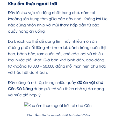
Khu ẩm thực ngoài trời
Đây là khu vực sôi động nhất trong chợ, nằm tại
khoảng sân trung tâm giữa các dãy nhà. Không khí lúc
nào cũng nhộn nhịp với mùi thơm hấp dẫn từ các
quầy hàng ăn uống.
Du khách có thể dễ dàng tìm thấy nhiều món ăn
đường phố nổi tiếng như nem lụi, bánh tráng cuốn thịt
heo, bánh bèo, ram cuốn cải, chè các loại và nhiều
loại nước giải khát. Giá bán khá bình dân, dao động
từ khoảng 10.000 – 50.000 đồng mỗi món nên phù hợp
với hầu hết du khách.
Đây cũng là nơi tập trung nhiều quầy
đồ ăn vặt chợ
Cồn Đà Nẵng
được giới trẻ yêu thích nhờ sự đa dạng
và mức giá hợp lý.
Khu ẩm thực ngoài trời tại chợ Cồn