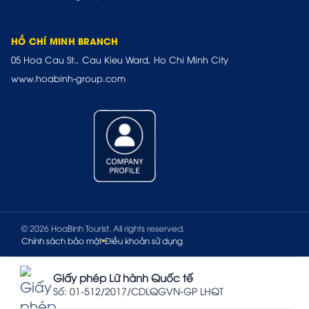
HỒ CHÍ MINH BRANCH
05 Hoa Cau St., Cau Kieu Ward, Ho Chi Minh City
www.hoabinh-group.com
© 2026 HoaBinh Tourist. All rights reserved.
Chính sách bảo mật
Điều khoản sử dụng
Giấy phép Lữ hành Quốc tế
Số: 01-512/2017/CDLQGVN-GP LHQT