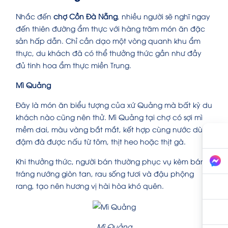
Nhắc đến
chợ Cồn Đà Nẵng
, nhiều người sẽ nghĩ ngay
đến thiên đường ẩm thực với hàng trăm món ăn đặc
sản hấp dẫn. Chỉ cần dạo một vòng quanh khu ẩm
thực, du khách đã có thể thưởng thức gần như đầy
đủ tinh hoa ẩm thực miền Trung.
Mì Quảng
Đây là món ăn biểu tượng của xứ Quảng mà bất kỳ du
khách nào cũng nên thử. Mì Quảng tại chợ có sợi mì
mềm dai, màu vàng bắt mắt, kết hợp cùng nước dùng
đậm đà được nấu từ tôm, thịt heo hoặc thịt gà.
Khi thưởng thức, người bán thường phục vụ kèm bánh
tráng nướng giòn tan, rau sống tươi và đậu phộng
rang, tạo nên hương vị hài hòa khó quên.
Mì Quảng