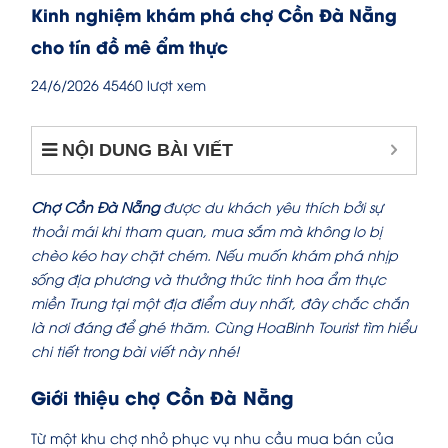
Kinh nghiệm khám phá chợ Cồn Đà Nẵng
cho tín đồ mê ẩm thực
24/6/2026
45460 lượt xem
NỘI DUNG BÀI VIẾT
Chợ Cồn Đà Nẵng
được du khách yêu thích bởi sự
thoải mái khi tham quan, mua sắm mà không lo bị
chèo kéo hay chặt chém. Nếu muốn khám phá nhịp
sống địa phương và thưởng thức tinh hoa ẩm thực
miền Trung tại một địa điểm duy nhất, đây chắc chắn
là nơi đáng để ghé thăm. Cùng HoaBinh Tourist tìm hiểu
chi tiết trong bài viết này nhé!
Giới thiệu chợ Cồn Đà Nẵng
Từ một khu chợ nhỏ phục vụ nhu cầu mua bán của