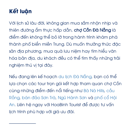
Kết luận
Với lịch sử lâu đời, không gian mua sắm nhộn nhịp và
thiên đường ẩm thực hấp dẫn,
chợ Cồn Đà Nẵng
là
điểm đến không thể bỏ lỡ trong hành trình khám phá
thành phố biển miền Trung. Dù muốn thưởng thức đặc
sản địa phương, mua quà lưu niệm hay tìm hiểu văn
hóa bản địa, du khách đều có thể tìm thấy những trải
nghiệm thú vị tại đây.
Nếu đang lên kế hoạch
du lịch Đà Nẵng
, bạn có thể
lựa chọn các tour trọn gói kết hợp tham quan chợ Cồn
cùng những điểm đến nổi tiếng như
Bà Nà Hills
,
cầu
Rồng
,
bán đảo Sơn Trà
,
Ngũ Hành Sơn
và
phố cổ Hội
An
. Liên hệ ngay với HoaBinh Tourist để được tư vấn
lịch trình phù hợp với giá ưu đãi.
——————–