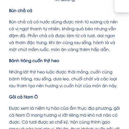
Bún chả cá
Bún chả cá có nước dùng được ninh từ xương cá nên
có vị ngọt thanh tự nhiên, không quá béo nhưng vẫn
đậm đà. Phần chả cá được làm từ cá tươi, dai ngon
và thơm đặc trưng. Khi ăn cùng rau sống, hành lá và
một chút mắm ruốc, món ăn càng thêm hấp dẫn.
Bánh tráng cuốn thịt heo
Những lát thịt heo luộc được thái mỏng, cuốn cùng
bánh tráng, rau sống, dưa leo, chuối chát và các loại
rau thơm tạo nên hương vị cuốn hút của món ăn này.
Gỏi cá Nam Ô
Được xem là niềm tự hào của ẩm thực địa phương, gỏi
cá Nam Ô mang hương vị rất riêng mà khó nơi nào có
được. Cá tươi được sơ chế kỹ, trộn cùng thính gạo
rang và các loại gia vị. Khi ăn, thực khách cuốn gỏi với