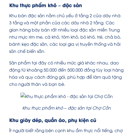
Khu thực phẩm khô – đặc sản
Khu bán đặc sản nằm chủ yếu ở tầng 2 của dãy nhà
3 tầng và một phần của các dãy nhà 2 tầng. Các
gian hàng bày bán rất nhiều loại đặc sản miền Trung
như mực rim me, cá khô, tôm khô, bò khô, tré, chả bò,
bánh kẹo đặc sản, các loại gia vị truyền thống và hải
sản chế biến sẵn.
Sản phẩm tại đây có nhiều mức giá khác nhau, dao
động từ khoảng 50.000 đến 500.000 đồng tùy loại hàng
hóa và quy cách đóng gói, phù hợp để làm quà tặng
cho người thân và bạn bè.
Khu thực phẩm khô – đặc sản tại Chợ Cồn
Khu giày dép, quần áo, phụ kiện cũ
Ít người biết rằng bên cạnh khu ẩm thực nổi tiếng, chợ