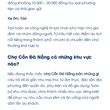
động khoảng 10.000 – 20.000 đồng tùy loại phương
tiện và thời gian gửi.
Xe ôm, taxi
Taxi hoặc xe công nghệ là lựa chọn phù hợp cho gia
đình và nhóm đông người. Từ hầu hết các điểm du lịch
nổi tiếng trong thành phố, chi phí di chuyển đến chợ
thường khá hợp lý.
Chợ Cồn Đà Nẵng có những khu vực
nào?
Nếu đang thắc mắc
chợ Cồn Đà Nẵng bán những gì
,
câu trả lời là gần như mọi thứ, từ ẩm thực, đặc sản địa
phương đến quần áo, phụ kiện và đồ gia dụng. Toàn
bộ khu chợ được chia thành nhiều khu vực riêng biệt
để phục vụ nhu cầu mua sắm và ăn uống của người
dân lẫn du khách.