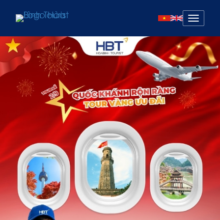
Mở
menu