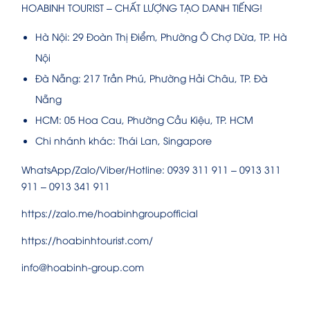
HOABINH TOURIST – CHẤT LƯỢNG TẠO DANH TIẾNG!
Hà Nội: 29 Đoàn Thị Điểm, Phường Ô Chợ Dừa, TP. Hà
Nội
Đà Nẵng: 217 Trần Phú, Phường Hải Châu, TP. Đà
Nẵng
HCM: 05 Hoa Cau, Phường Cầu Kiệu, TP. HCM
Chi nhánh khác: Thái Lan, Singapore
WhatsApp/Zalo/Viber/Hotline: 0939 311 911 – 0913 311
911 – 0913 341 911
https://zalo.me/hoabinhgroupofficial
https://hoabinhtourist.com/
info@hoabinh-group.com