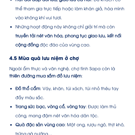
thể tham gia trực tiếp hoặc làm khán giả, hòa mình
vào không khí vui tươi.
Những hoạt động này không chỉ giải trí mà còn
truyền tải nét văn hóa, phong tục giao lưu, kết nối
cộng đồng
độc đáo của vùng cao.
4.5 Mùa quà lưu niệm ở chợ
Ngoài ẩm thực và văn nghệ, chợ tình Sapa còn là
thiên đường mua sắm đồ lưu niệm
:
Đồ thổ cẩm
: Váy, khăn, túi xách, túi nhỏ thêu tay
đầy màu sắc.
Trang sức bạc, vòng cổ, vòng tay
: Được làm thủ
công, mang đậm nét văn hóa dân tộc.
Quà đặc sản vùng cao
: Mật ong, rượu ngô, thịt khô,
trứng gà nướng…