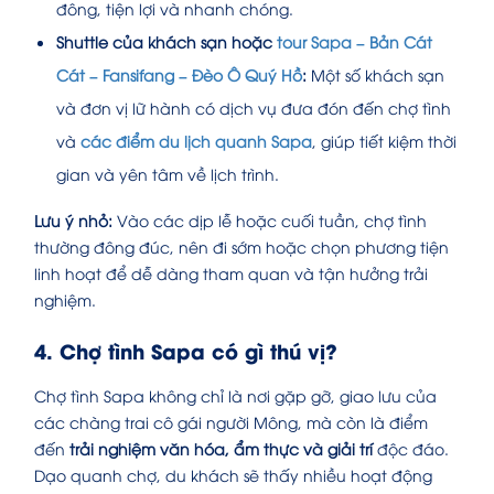
đông, tiện lợi và nhanh chóng.
Shuttle của khách sạn hoặc
tour Sapa – Bản Cát
Cát – Fansifang – Đèo Ô Quý Hồ
:
Một số khách sạn
và đơn vị lữ hành có dịch vụ đưa đón đến chợ tình
và
các điểm du lịch quanh Sapa
, giúp tiết kiệm thời
gian và yên tâm về lịch trình.
Lưu ý nhỏ:
Vào các dịp lễ hoặc cuối tuần, chợ tình
thường đông đúc, nên đi sớm hoặc chọn phương tiện
linh hoạt để dễ dàng tham quan và tận hưởng trải
nghiệm.
4. Chợ tình Sapa có gì thú vị?
Chợ tình Sapa không chỉ là nơi gặp gỡ, giao lưu của
các chàng trai cô gái người Mông, mà còn là điểm
đến
trải nghiệm văn hóa, ẩm thực và giải trí
độc đáo.
Dạo quanh chợ, du khách sẽ thấy nhiều hoạt động