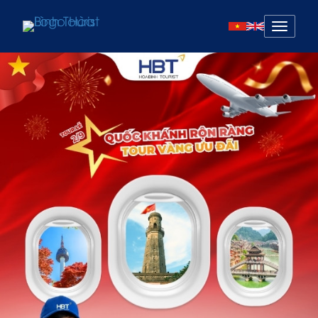
Mở
menu