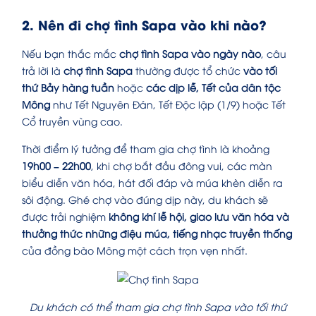
2. Nên đi chợ tình Sapa vào khi nào?
Nếu bạn thắc mắc
chợ tình Sapa vào ngày nào
, câu
trả lời là
chợ tình Sapa
thường được tổ chức
vào tối
thứ Bảy hàng tuần
hoặc
các dịp lễ, Tết của dân tộc
Mông
như Tết Nguyên Đán, Tết Độc lập (1/9) hoặc Tết
Cổ truyền vùng cao.
Thời điểm lý tưởng để tham gia chợ tình là khoảng
19h00 – 22h00
, khi chợ bắt đầu đông vui, các màn
biểu diễn văn hóa, hát đối đáp và múa khèn diễn ra
sôi động. Ghé chợ vào đúng dịp này, du khách sẽ
được trải nghiệm
không khí lễ hội, giao lưu văn hóa và
thưởng thức những điệu múa, tiếng nhạc truyền thống
của đồng bào Mông một cách trọn vẹn nhất.
Du khách có thể tham gia chợ tình Sapa vào tối thứ