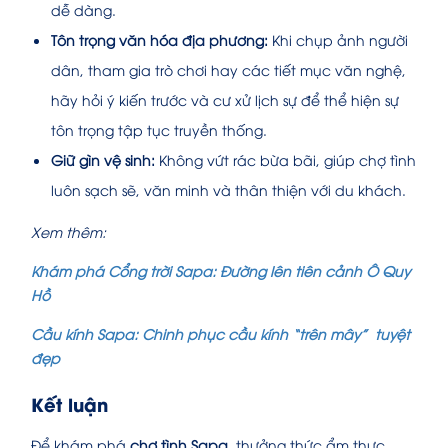
dễ dàng.
Tôn trọng văn hóa địa phương:
Khi chụp ảnh người
dân, tham gia trò chơi hay các tiết mục văn nghệ,
hãy hỏi ý kiến trước và cư xử lịch sự để thể hiện sự
tôn trọng tập tục truyền thống.
Giữ gìn vệ sinh:
Không vứt rác bừa bãi, giúp chợ tình
luôn sạch sẽ, văn minh và thân thiện với du khách.
Xem thêm:
Khám phá Cổng trời Sapa: Đường lên tiên cảnh Ô Quy
Hồ
Cầu kính Sapa: Chinh phục cầu kính “trên mây” tuyệt
đẹp
Kết luận
Để khám phá
chợ tình Sapa
, thưởng thức ẩm thực