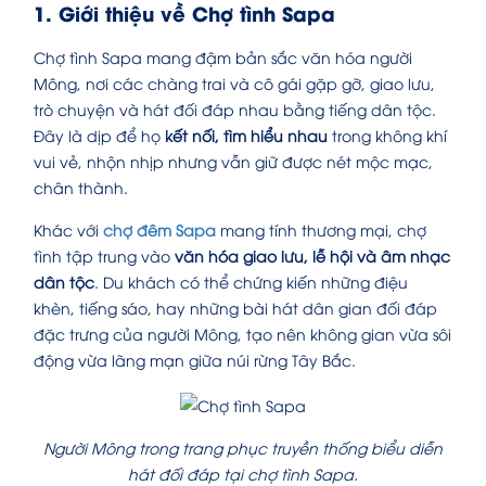
1. Giới thiệu về Chợ tình Sapa
Chợ tình Sapa mang đậm bản sắc văn hóa người
Mông, nơi các chàng trai và cô gái gặp gỡ, giao lưu,
trò chuyện và hát đối đáp nhau bằng tiếng dân tộc.
Đây là dịp để họ
kết nối, tìm hiểu nhau
trong không khí
vui vẻ, nhộn nhịp nhưng vẫn giữ được nét mộc mạc,
chân thành.
Khác với
chợ đêm Sapa
mang tính thương mại, chợ
tình tập trung vào
văn hóa giao lưu, lễ hội và âm nhạc
dân tộc
. Du khách có thể chứng kiến những điệu
khèn, tiếng sáo, hay những bài hát dân gian đối đáp
đặc trưng của người Mông, tạo nên không gian vừa sôi
động vừa lãng mạn giữa núi rừng Tây Bắc.
Người Mông trong trang phục truyền thống biểu diễn
hát đối đáp tại chợ tình Sapa.