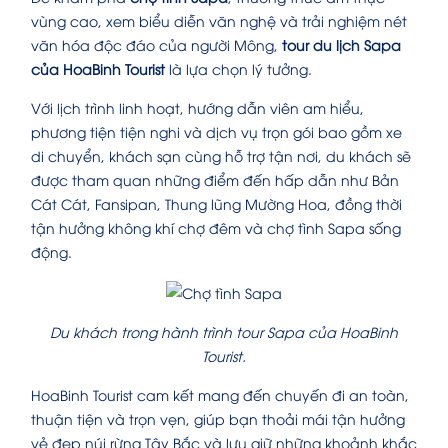
vùng cao, xem biểu diễn văn nghệ và trải nghiệm nét
văn hóa độc đáo của người Mông,
tour du lịch Sapa
của HoaBinh Tourist
là lựa chọn lý tưởng.
Với lịch trình linh hoạt, hướng dẫn viên am hiểu,
phương tiện tiện nghi và dịch vụ trọn gói bao gồm xe
di chuyển, khách sạn cùng hỗ trợ tận nơi, du khách sẽ
được tham quan những điểm đến hấp dẫn như Bản
Cát Cát, Fansipan, Thung lũng Mường Hoa, đồng thời
tận hưởng không khí chợ đêm và chợ tình Sapa sống
động.
Du khách trong hành trình tour Sapa của HoaBinh
Tourist.
HoaBinh Tourist cam kết mang đến chuyến đi an toàn,
thuận tiện và trọn vẹn, giúp bạn thoải mái tận hưởng
vẻ đẹp núi rừng Tây Bắc và lưu giữ những khoảnh khắc