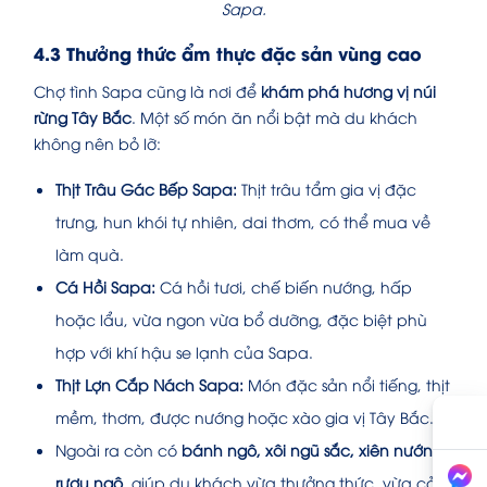
Sapa.
4.3 Thưởng thức ẩm thực đặc sản vùng cao
Chợ tình Sapa cũng là nơi để
khám phá hương vị núi
rừng Tây Bắc
. Một số món ăn nổi bật mà du khách
không nên bỏ lỡ:
Thịt Trâu Gác Bếp Sapa:
Thịt trâu tẩm gia vị đặc
trưng, hun khói tự nhiên, dai thơm, có thể mua về
làm quà.
Cá Hồi Sapa:
Cá hồi tươi, chế biến nướng, hấp
hoặc lẩu, vừa ngon vừa bổ dưỡng, đặc biệt phù
hợp với khí hậu se lạnh của Sapa.
Thịt Lợn Cắp Nách Sapa:
Món đặc sản nổi tiếng, thịt
mềm, thơm, được nướng hoặc xào gia vị Tây Bắc.
Ngoài ra còn có
bánh ngô, xôi ngũ sắc, xiên nướng,
rượu ngô
, giúp du khách vừa thưởng thức, vừa cảm