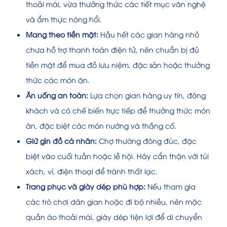
thoải mái, vừa thưởng thức các tiết mục văn nghệ
và ẩm thực nóng hổi.
Mang theo tiền mặt:
Hầu hết các gian hàng nhỏ
chưa hỗ trợ thanh toán điện tử, nên chuẩn bị đủ
tiền mặt để mua đồ lưu niệm, đặc sản hoặc thưởng
thức các món ăn.
Ăn uống an toàn:
Lựa chọn gian hàng uy tín, đông
khách và có chế biến trực tiếp để thưởng thức món
ăn, đặc biệt các món nướng và thắng cố.
Giữ gìn đồ cá nhân:
Chợ thường đông đúc, đặc
biệt vào cuối tuần hoặc lễ hội. Hãy cẩn thận với túi
xách, ví, điện thoại để tránh thất lạc.
Trang phục và giày dép phù hợp:
Nếu tham gia
các trò chơi dân gian hoặc đi bộ nhiều, nên mặc
quần áo thoải mái, giày dép tiện lợi để di chuyển