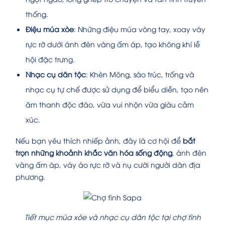
thống.
Điệu múa xòe
: Những điệu múa vòng tay, xoay váy
rực rỡ dưới ánh đèn vàng ấm áp, tạo không khí lễ
hội đặc trưng.
Nhạc cụ dân tộc
: Khèn Mông, sáo trúc, trống và
nhạc cụ tự chế được sử dụng để biểu diễn, tạo nên
âm thanh độc đáo, vừa vui nhộn vừa giàu cảm
xúc.
Nếu bạn yêu thích nhiếp ảnh, đây là cơ hội để
bắt
trọn những khoảnh khắc văn hóa sống động
, ánh đèn
vàng ấm áp, váy áo rực rỡ và nụ cười người dân địa
phương.
Tiết mục múa xòe và nhạc cụ dân tộc tại chợ tình