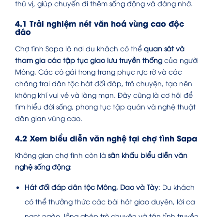
thú vị, giúp chuyến đi thêm sống động và đáng nhớ.
4.1 Trải nghiệm nét văn hoá vùng cao độc
đáo
Chợ tình Sapa là nơi du khách có thể
quan sát và
tham gia các tập tục giao lưu truyền thống
của người
Mông. Các cô gái trong trang phục rực rỡ và các
chàng trai dân tộc hát đối đáp, trò chuyện, tạo nên
không khí vui vẻ và lãng mạn. Đây cũng là cơ hội để
tìm hiểu đời sống, phong tục tập quán và nghệ thuật
dân gian vùng cao.
4.2 Xem biểu diễn văn nghệ tại chợ tình Sapa
Không gian chợ tình còn là
sân khấu biểu diễn văn
nghệ sống động
:
Hát đối đáp dân tộc Mông, Dao và Tày
: Du khách
có thể thưởng thức các bài hát giao duyên, lời ca
ngọt ngào, lồng ghép trò chuyện và tán tỉnh truyền