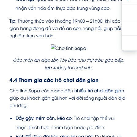
nhận văn hóa ẩm thực đặc trưng vùng cao.
Tip:
Thưởng thức vào khoảng 19h00 – 21h00, khi các
gian hàng đông đủ và đồ ăn còn nóng hổi, giúp trải
nghiệm trọn vẹn hơn.
Các món ăn đặc sản Tây Bắc như thịt trâu gác bếp,
lạp xưởng tại chợ tình.
4.4 Tham gia các trò chơi dân gian
Chợ tình Sapa còn mang đến
nhiều trò chơi dân gian
giúp du khách gần gũi hơn với đời sống người dân địa
phương:
Đẩy gậy, ném còn, kéo co
: Trò chơi tập thể vui
nhộn, thích hợp nhóm bạn hoặc gia đình.
Hát đối đáp đôi lứa, giao lưu ca hát
: Du khách có