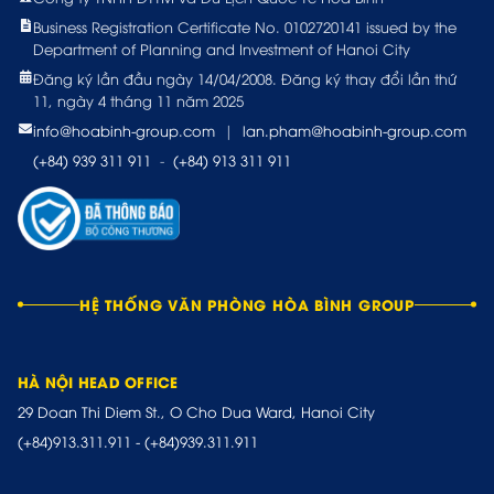
Business Registration Certificate No. 0102720141 issued by the
Department of Planning and Investment of Hanoi City
Đăng ký lần đầu ngày 14/04/2008. Đăng ký thay đổi lần thứ
11, ngày 4 tháng 11 năm 2025
info@hoabinh-group.com
|
lan.pham@hoabinh-group.com
(+84) 939 311 911
-
(+84) 913 311 911
HỆ THỐNG VĂN PHÒNG HÒA BÌNH GROUP
HÀ NỘI HEAD OFFICE
29 Doan Thi Diem St., O Cho Dua Ward, Hanoi City
(+84)913.311.911
-
(+84)939.311.911