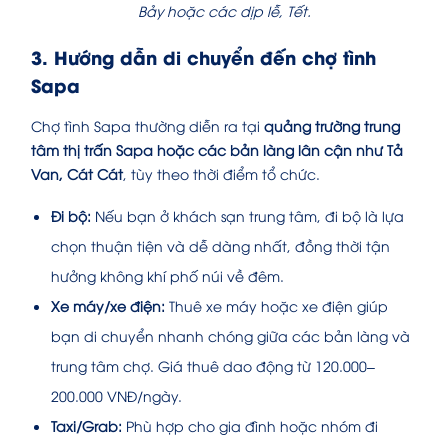
Bảy hoặc các dịp lễ, Tết.
3. Hướng dẫn di chuyển đến chợ tình
Sapa
Chợ tình Sapa thường diễn ra tại
quảng trường trung
tâm thị trấn Sapa hoặc các bản làng lân cận như Tả
Van, Cát Cát
, tùy theo thời điểm tổ chức.
Đi bộ:
Nếu bạn ở khách sạn trung tâm, đi bộ là lựa
chọn thuận tiện và dễ dàng nhất, đồng thời tận
hưởng không khí phố núi về đêm.
Xe máy/xe điện:
Thuê xe máy hoặc xe điện giúp
bạn di chuyển nhanh chóng giữa các bản làng và
trung tâm chợ. Giá thuê dao động từ 120.000–
200.000 VNĐ/ngày.
Taxi/Grab:
Phù hợp cho gia đình hoặc nhóm đi