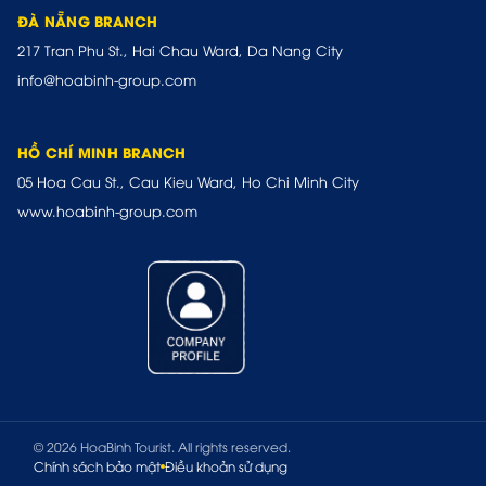
ĐÀ NẴNG BRANCH
217 Tran Phu St., Hai Chau Ward, Da Nang City
info@hoabinh-group.com
HỒ CHÍ MINH BRANCH
05 Hoa Cau St., Cau Kieu Ward, Ho Chi Minh City
www.hoabinh-group.com
© 2026 HoaBinh Tourist. All rights reserved.
Chính sách bảo mật
Điều khoản sử dụng