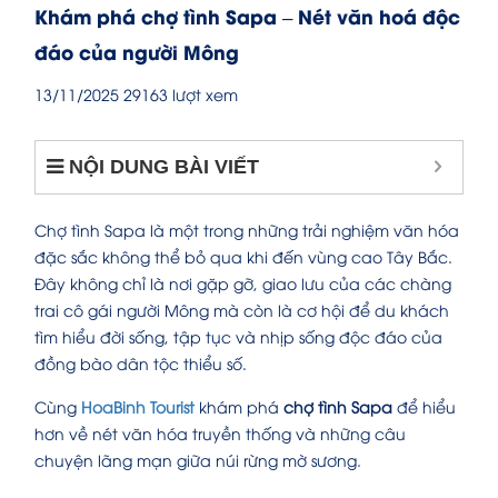
Khám phá chợ tình Sapa – Nét văn hoá độc
đáo của người Mông
13/11/2025
29163 lượt xem
NỘI DUNG BÀI VIẾT
Chợ tình Sapa là một trong những trải nghiệm văn hóa
đặc sắc không thể bỏ qua khi đến vùng cao Tây Bắc.
Đây không chỉ là nơi gặp gỡ, giao lưu của các chàng
trai cô gái người Mông mà còn là cơ hội để du khách
tìm hiểu đời sống, tập tục và nhịp sống độc đáo của
đồng bào dân tộc thiểu số.
Cùng
HoaBinh Tourist
khám phá
chợ tình Sapa
để hiểu
hơn về nét văn hóa truyền thống và những câu
chuyện lãng mạn giữa núi rừng mờ sương.