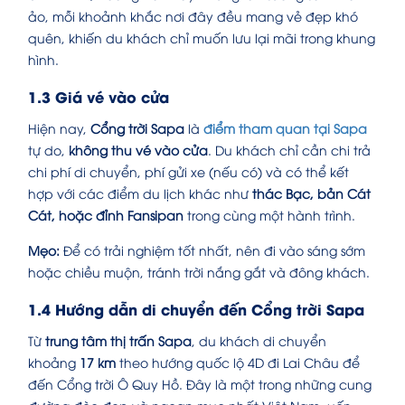
ảo, mỗi khoảnh khắc nơi đây đều mang vẻ đẹp khó
quên, khiến du khách chỉ muốn lưu lại mãi trong khung
hình.
1.3 Giá vé vào cửa
Hiện nay,
Cổng trời Sapa
là
điểm tham quan tại Sapa
tự do,
không thu vé vào cửa
. Du khách chỉ cần chi trả
chi phí di chuyển, phí gửi xe (nếu có) và có thể kết
hợp với các điểm du lịch khác như
thác Bạc, bản Cát
Cát, hoặc đỉnh Fansipan
trong cùng một hành trình.
Mẹo:
Để có trải nghiệm tốt nhất, nên đi vào sáng sớm
hoặc chiều muộn, tránh trời nắng gắt và đông khách.
1.4 Hướng dẫn di chuyển đến Cổng trời Sapa
Từ
trung tâm thị trấn Sapa
, du khách di chuyển
khoảng
17 km
theo hướng quốc lộ 4D đi Lai Châu để
đến Cổng trời Ô Quy Hồ. Đây là một trong những cung