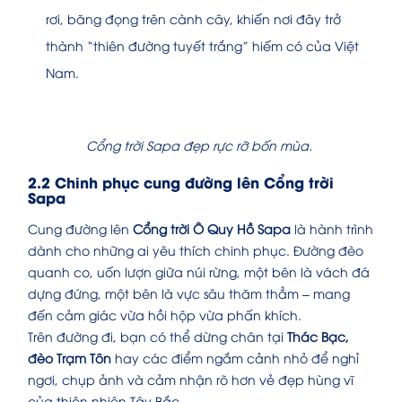
rơi, băng đọng trên cành cây, khiến nơi đây trở
thành “thiên đường tuyết trắng” hiếm có của Việt
Nam.
Cổng trời Sapa đẹp rực rỡ bốn mùa.
2.2 Chinh phục cung đường lên Cổng trời
Sapa
Cung đường lên
Cổng trời Ô Quy Hồ Sapa
là hành trình
dành cho những ai yêu thích chinh phục. Đường đèo
quanh co, uốn lượn giữa núi rừng, một bên là vách đá
dựng đứng, một bên là vực sâu thăm thẳm – mang
đến cảm giác vừa hồi hộp vừa phấn khích.
Trên đường đi, bạn có thể dừng chân tại
Thác Bạc,
đèo Trạm Tôn
hay các điểm ngắm cảnh nhỏ để nghỉ
ngơi, chụp ảnh và cảm nhận rõ hơn vẻ đẹp hùng vĩ
của thiên nhiên Tây Bắc.