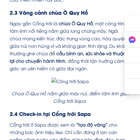
2.3 Vãng cảnh chùa Ô Quy Hồ
Ngay gần Cổng trời là
chùa Ô Quy Hồ
, một công trình
tâm linh nổi tiếng nằm giữa lưng chừng mây. Ngôi
chùa mang kiến trúc đặc trưng vùng cao, hòa quyện
giữa núi non hùng vĩ và không gian tĩnh lặng. Du khách
thường ghé chùa để
cầu bình an, sức khỏe và thuận
lợi cho chuyến hành trình
, đồng thời tận hưởng cảm
giác an yên hiếm có giữa đại ngàn.
Chùa Ô Quy Hồ nằm giữa mây núi, điểm tâm linh gần
Cổng trời Sapa.
2.4 Check-in tại Cổng trời Sapa
Cổng trời ở Sapa được xem là
“tọa độ vàng”
cho
những bức ảnh triệu like. Chỉ cần đứng ở lan can
ngắm cảnh hoặc các điểm dừng trên đỉnh đèo, bạn