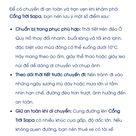
Để có chuyến đi an toàn và trọn vẹn khi khám phá
Cổng Trời Sapa
, bạn nên lưu ý một số điểm sau:
Chuẩn bị trang phục phù hợp:
Thời tiết trên đèo Ô
Quy Hồ thay đổi nhanh, buổi sáng và tối khá lạnh,
đặc biệt vào mùa đông có thể xuống dưới 10°C.
Hãy mang theo áo ấm, giày thể thao hoặc giày leo
núi để dễ dàng di chuyển và chụp ảnh.
Theo dõi thời tiết trước chuyến đi:
Nên tránh đi vào
những ngày sương mù dày hoặc mưa lớn vì tầm
nhìn hạn chế, đường đèo trơn trượt, ảnh hưởng đến
an toàn.
Giữ an toàn khi di chuyển:
Cung đường lên
Cổng
Trời Sapa
có nhiều khúc cua gấp, độ dốc lớn. Nếu
không quen đường, bạn nên thuê xe có tài xế