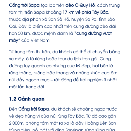
Cổng trời Sapa
tọa lạc trên
đèo Ô Quy Hồ
, cách trung
tâm thị trấn Sapa khoảng
17 km về phía Tây Bắc
,
thuộc địa phận xã San Sả Hồ, huyện Sa Pa, tỉnh Lào
Cai. Đây là điểm cao nhất trên cung đường đèo dài
hơn 50 km, được mệnh danh là
“cung đường vượt
mây”
của Việt Nam.
Từ trung tâm thị trấn, du khách có thể di chuyển bằng
xe máy, ô tô riêng hoặc tour du lịch trọn gói. Cung
đường tuy quanh co nhưng cực kỳ đẹp, hai bên là
rừng thông, ruộng bậc thang và những khúc cua ôm
núi đầy ngoạn mục – rất đáng để trải nghiệm ít nhất
một lần trong đời.
1.2 Cảnh quan
Đến
Cổng trời Sapa
, du khách sẽ choáng ngợp trước
vẻ đẹp hùng vĩ của núi rừng Tây Bắc. Từ độ cao gần
2.000m, phóng tầm mắt ra xa là dãy Hoàng Liên Sơn
trùng điệp, nổi bật với đỉnh Fansipan sừng sững giữa