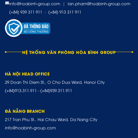
info@hoabinh-group.com
|
lan.pham@hoabinh-group.com
(+84) 939 311 911
-
(+84) 913 311 911
HỆ THỐNG VĂN PHÒNG HÒA BÌNH GROUP
HÀ NỘI HEAD OFFICE
29 Doan Thi Diem St., O Cho Dua Ward, Hanoi City
(+84)913.311.911
-
(+84)939.311.911
ĐÀ NẴNG BRANCH
217 Tran Phu St., Hai Chau Ward, Da Nang City
info@hoabinh-group.com