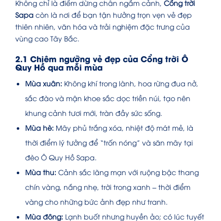
Không chỉ là điểm dừng chân ngắm cảnh,
Cổng trời
Sapa
còn là nơi để bạn tận hưởng trọn vẹn vẻ đẹp
thiên nhiên, văn hóa và trải nghiệm đặc trưng của
vùng cao Tây Bắc.
2.1 Chiêm ngưỡng vẻ đẹp của Cổng trời Ô
Quy Hồ qua mỗi mùa
Mùa xuân:
Không khí trong lành, hoa rừng đua nở,
sắc đào và mận khoe sắc dọc triền núi, tạo nên
khung cảnh tươi mới, tràn đầy sức sống.
Mùa hè:
Mây phủ trắng xóa, nhiệt độ mát mẻ, là
thời điểm lý tưởng để “trốn nóng” và săn mây tại
đèo Ô Quy Hồ Sapa.
Mùa thu:
Cảnh sắc lãng mạn với ruộng bậc thang
chín vàng, nắng nhẹ, trời trong xanh – thời điểm
vàng cho những bức ảnh đẹp như tranh.
Mùa đông:
Lạnh buốt nhưng huyền ảo; có lúc tuyết