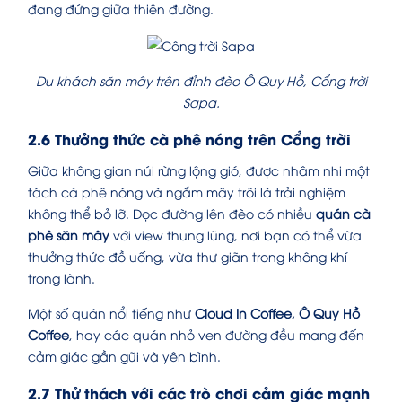
đang đứng giữa thiên đường.
Du khách săn mây trên đỉnh đèo Ô Quy Hồ, Cổng trời
Sapa.
2.6 Thưởng thức cà phê nóng trên Cổng trời
Giữa không gian núi rừng lộng gió, được nhâm nhi một
tách cà phê nóng và ngắm mây trôi là trải nghiệm
không thể bỏ lỡ. Dọc đường lên đèo có nhiều
quán cà
phê săn mây
với view thung lũng, nơi bạn có thể vừa
thưởng thức đồ uống, vừa thư giãn trong không khí
trong lành.
Một số quán nổi tiếng như
Cloud In Coffee, Ô Quy Hồ
Coffee
, hay các quán nhỏ ven đường đều mang đến
cảm giác gần gũi và yên bình.
2.7 Thử thách với các trò chơi cảm giác mạnh