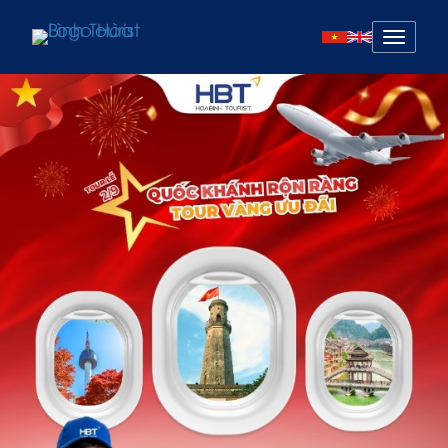
Mở
menu