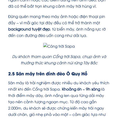
đã có thể bắt trọn khung cảnh mây trời hùng vĩ.
Đừng quên mang theo máy ảnh hoặc điện thoại pin
đầy – vì mỗi góc tại đây đều có thể trở thành một
background tuyệt đẹp
, từ biển mây, ánh nắng rực rỡ
đến con đường đèo uốn cong như dải lụa.
Du khách tham quan Cổng trời Sapa, chụp ảnh và
thưởng thức khung cảnh núi rừng Tây Bắc
2.5 Săn mây trên đỉnh đèo Ô Quy Hồ
Săn mây là trải nghiệm được nhiều du khách yêu thích
nhất khi đến Cổng trời Sapa.
Khoảng 6h – 9h sáng
là
thời điểm mây dày, ánh nắng len qua từng dải mây
tạo nên cảnh tượng ngoạn mục. Từ độ cao gần
2.000m, du khách sẽ được chứng kiến mây trôi ngay
dưới chân, gió nhẹ phả vào mặt – cảm giác tựa như