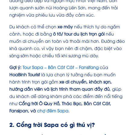
đường đèo đẹp và ngoạn mục nhất Việt Nam, uốn
lượn quanh sườn núi Hoàng Liên Sơn, mang đến trải
nghiệm vừa phiêu lưu vừa đầy cảm xúc.
Du khách có thể chọn
xe máy
nếu thích tự do ngắm
cảnh, hoặc đi bằng
ô tô/ tour du lịch trọn gói
nếu
muốn di chuyển an toàn và thoải mái hơn. Đường đèo
khá quanh co, vì vậy bạn nên đi chậm, đặc biệt vào
sáng sớm hoặc chiều tối khi sương mù dày.
Gợi ý:
Tour Sapa – Bản Cát Cát – Fansifang
của
HoaBinh Tourist
là lựa chọn lý tưởng nếu bạn muốn
hành trình trọn gói gồm
xe di chuyển, khách sạn,
hướng dẫn viên và lịch trình tham quan đầy đủ
, giúp
du khách dễ dàng khám phá các điểm đến nổi tiếng
như
Cổng trời Ô Quy Hồ, Thác Bạc, Bản Cát Cát,
Fansipan, và
chợ đêm Sapa
.
2. Cổng trời Sapa có gì thú vị?