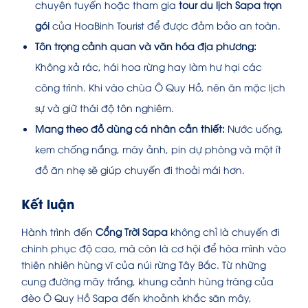
chuyên tuyến hoặc tham gia
tour du lịch Sapa trọn
gói
của HoaBinh Tourist để được đảm bảo an toàn.
Tôn trọng cảnh quan và văn hóa địa phương:
Không xả rác, hái hoa rừng hay làm hư hại các
công trình. Khi vào chùa Ô Quy Hồ, nên ăn mặc lịch
sự và giữ thái độ tôn nghiêm.
Mang theo đồ dùng cá nhân cần thiết:
Nước uống,
kem chống nắng, máy ảnh, pin dự phòng và một ít
đồ ăn nhẹ sẽ giúp chuyến đi thoải mái hơn.
Kết luận
Hành trình đến
Cổng Trời Sapa
không chỉ là chuyến đi
chinh phục độ cao, mà còn là cơ hội để hòa mình vào
thiên nhiên hùng vĩ của núi rừng Tây Bắc. Từ những
cung đường mây trắng, khung cảnh hùng tráng của
đèo Ô Quy Hồ Sapa đến khoảnh khắc săn mây,