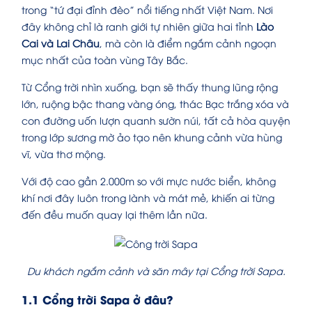
trong “tứ đại đỉnh đèo” nổi tiếng nhất Việt Nam. Nơi
đây không chỉ là ranh giới tự nhiên giữa hai tỉnh
Lào
Cai và Lai Châu
, mà còn là điểm ngắm cảnh ngoạn
mục nhất của toàn vùng Tây Bắc.
Từ Cổng trời nhìn xuống, bạn sẽ thấy thung lũng rộng
lớn, ruộng bậc thang vàng óng, thác Bạc trắng xóa và
con đường uốn lượn quanh sườn núi, tất cả hòa quyện
trong lớp sương mờ ảo tạo nên khung cảnh vừa hùng
vĩ, vừa thơ mộng.
Với độ cao gần 2.000m so với mực nước biển, không
khí nơi đây luôn trong lành và mát mẻ, khiến ai từng
đến đều muốn quay lại thêm lần nữa.
Du khách ngắm cảnh và săn mây tại Cổng trời Sapa.
1.1 Cổng trời Sapa ở đâu?