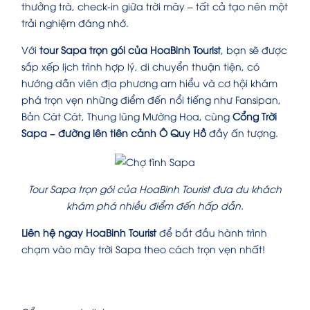
thưởng trà, check-in giữa trời mây – tất cả tạo nên một
trải nghiệm đáng nhớ.
Với
tour Sapa trọn gói của HoaBinh Tourist
, bạn sẽ được
sắp xếp lịch trình hợp lý, di chuyển thuận tiện, có
hướng dẫn viên địa phương am hiểu và cơ hội khám
phá trọn vẹn những điểm đến nổi tiếng như Fansipan,
Bản Cát Cát, Thung lũng Mường Hoa, cùng
Cổng Trời
Sapa – đường lên tiên cảnh Ô Quy Hồ
đầy ấn tượng.
Tour Sapa trọn gói của HoaBinh Tourist đưa du khách
khám phá nhiều điểm đến hấp dẫn.
Liên hệ ngay HoaBinh Tourist
để bắt đầu hành trình
chạm vào mây trời Sapa theo cách trọn vẹn nhất!