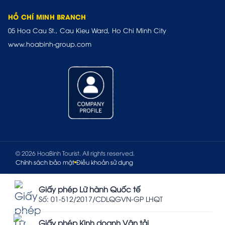
HỒ CHÍ MINH BRANCH
05 Hoa Cau St., Cau Kieu Ward, Ho Chi Minh City
www.hoabinh-group.com
© 2026 HoaBinh Tourist. All rights reserved.
Chính sách bảo mật
Điều khoản sử dụng
Giấy phép Lữ hành Quốc tế
Số: 01-512/2017/CDLQGVN-GP LHQT
Giấy phép Kinh doanh Vận tải