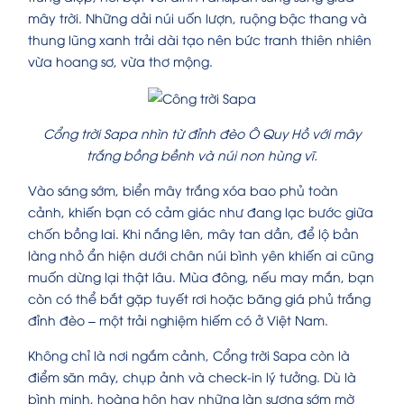
mây trời. Những dải núi uốn lượn, ruộng bậc thang và
thung lũng xanh trải dài tạo nên bức tranh thiên nhiên
vừa hoang sơ, vừa thơ mộng.
Cổng trời Sapa nhìn từ đỉnh đèo Ô Quy Hồ với mây
trắng bồng bềnh và núi non hùng vĩ.
Vào sáng sớm, biển mây trắng xóa bao phủ toàn
cảnh, khiến bạn có cảm giác như đang lạc bước giữa
chốn bồng lai. Khi nắng lên, mây tan dần, để lộ bản
làng nhỏ ẩn hiện dưới chân núi bình yên khiến ai cũng
muốn dừng lại thật lâu. Mùa đông, nếu may mắn, bạn
còn có thể bắt gặp tuyết rơi hoặc băng giá phủ trắng
đỉnh đèo – một trải nghiệm hiếm có ở Việt Nam.
Không chỉ là nơi ngắm cảnh, Cổng trời Sapa còn là
điểm săn mây, chụp ảnh và check-in lý tưởng. Dù là
bình minh, hoàng hôn hay những làn sương sớm mờ