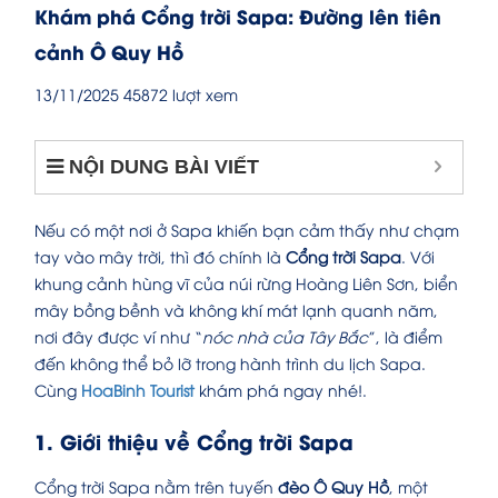
Khám phá Cổng trời Sapa: Đường lên tiên
cảnh Ô Quy Hồ
13/11/2025
45872 lượt xem
NỘI DUNG BÀI VIẾT
Nếu có một nơi ở Sapa khiến bạn cảm thấy như chạm
tay vào mây trời, thì đó chính là
Cổng trời Sapa
. Với
khung cảnh hùng vĩ của núi rừng Hoàng Liên Sơn, biển
mây bồng bềnh và không khí mát lạnh quanh năm,
nơi đây được ví như “
nóc nhà của Tây Bắc
”, là điểm
đến không thể bỏ lỡ trong hành trình du lịch Sapa.
Cùng
HoaBinh Tourist
khám phá ngay nhé!.
1. Giới thiệu về Cổng trời Sapa
Cổng trời Sapa nằm trên tuyến
đèo Ô Quy Hồ
, một