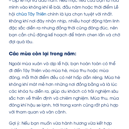
mình vào không khí lễ bái, đầu năm hoặc thời điểm Lễ
hội
chùa Tây Thiên
chính là lựa chọn tuyệt vời nhất.
Không khí nơi đây nhộn nhịp, nhiều hoạt động tâm linh
đặc sắc diễn ra nhưng đồng thời cũng đông đúc, nên
bạn cần chủ động kế hoạch để tránh chen lấn và chờ
đợi quá lâu.
Các mùa còn lại trong năm:
Ngoài mùa xuân và dịp lễ hội, bạn hoàn toàn có thể
đi đến Tây Thiên vào mùa hè, mùa thu hoặc mùa
đông, mỗi thời điểm đều có nét hấp dẫn riêng. Mùa hè
không khí mát mẻ hơn những nơi đồng bằng và là lúc
các khóa tu diễn ra, giúp du khách có trải nghiệm sâu
sắc hơn về thiền định và chiêm nghiệm. Mùa thu, mùa
đông khí hậu se lạnh, trời trong xanh cũng rất phù hợp
với tham quan và vãn cảnh.
Gợi ý: Nếu bạn muốn vừa hành hương vừa kết hợp