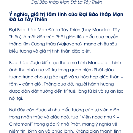
Đại Bảo tháp Mạn Đà La Tây Thiên
Ý nghĩa, giá trị tâm linh của Đại Bảo tháp Mạn
Đà La Tây Thiên
Đại Bảo tháp Mạn Đà La Tây Thiên (hay Mandala Tây
Thiên) là một kiến trúc Phật giáo tiêu biểu của truyền
thống Kim Cương thừa (Vajrayana), mang chiều sâu
biểu tượng và giá trị tinh thần đặc biệt.
Bảo tháp được kiến tạo theo mô hình Mandala – hình
ảnh thu nhỏ của vũ trụ trong quan niệm Phật giáo,
tượng trưng cho sự giác ngộ và sự hòa hợp giữa thân –
tâm – cảnh giới. Thông qua đó, người hành hương
được dẫn dắt hướng đến trí tuệ, lòng từ bi và sự an lạc
nội tại.
Nơi đây còn được ví như biểu tượng của sự viên mãn
trong nhận thức và giác ngộ, tựa “Viên ngọc như ý –
Cintamani” trong giáo lý nhà Phật, mang ý nghĩa về
niềm tin, bình an và phúc lành. Không gian thanh tịnh