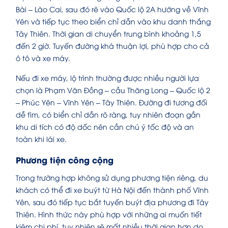
Bài – Lào Cai, sau đó rẽ vào Quốc lộ 2A hướng về Vĩnh
Yên và tiếp tục theo biển chỉ dẫn vào khu danh thắng
Tây Thiên. Thời gian di chuyển trung bình khoảng 1,5
đến 2 giờ. Tuyến đường khá thuận lợi, phù hợp cho cả
ô tô và xe máy.
Nếu đi xe máy, lộ trình thường được nhiều người lựa
chọn là Phạm Văn Đồng – cầu Thăng Long – Quốc lộ 2
– Phúc Yên – Vĩnh Yên – Tây Thiên. Đường đi tương đối
dễ tìm, có biển chỉ dẫn rõ ràng, tuy nhiên đoạn gần
khu di tích có độ dốc nên cần chú ý tốc độ và an
toàn khi lái xe.
Phương tiện công cộng
Trong trường hợp không sử dụng phương tiện riêng, du
khách có thể đi xe buýt từ Hà Nội đến thành phố Vĩnh
Yên, sau đó tiếp tục bắt tuyến buýt địa phương đi Tây
Thiên. Hình thức này phù hợp với những ai muốn tiết
kiệm chi phí, tuy nhiên sẽ mất nhiều thời gian hơn do