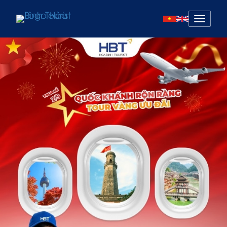
Mở
menu