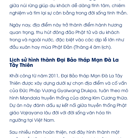
giữa núi rừng giúp du khách dễ dàng tĩnh tâm, chiêm
nghiệm và tìm lại sự cân bằng trong đời sống tinh thần.
Ngày nay, địa điểm này trở thành điểm hành hương
quan trọng, thu hút đông đảo Phật tử và du khách
trong và ngoài nước, đặc biệt vào các dịp lễ lớn như
đầu xuân hay mùa Phật Đản (Tháng 4 âm lịch).
Lịch sử hình thành Đại Bảo tháp Mạn Đà La
Tây Thiên
Khởi công từ năm 2011, Đại Bảo tháp Mạn Đà La Tây
Thiên được xây dựng dưới sự chọn địa điểm và cố vấn
của Đức Pháp Vương Gyalwang Drukpa, tuân theo mô
hình Mandala truyền thống của dòng Kim Cương thừa.
Dự án này đánh dấu sự kết nối giữa truyền thống Phật
giáo Vajrayana lâu đời với đời sống văn hóa tín
ngưỡng tại Việt Nam.
Sau nhiều năm hoàn thiện, nơi đây hình thành một