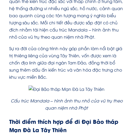
quần thể kiến trúc đặc sắc với tháp chính ở trung tâm,
hệ thống đường vi nhiễu ngũ sắc, hồ nước, cảnh quan
bao quanh cùng các tôn tượng mang ý nghĩa biểu
tượng sâu sắc. Mỗi chi tiết đều được sắp đặt có chủ
đích nhằm tái hiện cấu trúc Mandala – hình ảnh thu
nhỏ của vũ trụ theo quan niệm nhà Phật.
Sự ra đời của công trình này góp phần làm nổi bật giá
trị thiêng liêng của vùng Tây Thiên, vốn được xem là
chốn địa linh giữa đại ngàn Tam Đảo, đồng thời bổ
sung thêm dấu ấn kiến trúc và văn hóa đặc trưng cho
khu vực miền Bắc.
Cấu trúc Mandala – hình ảnh thu nhỏ của vũ trụ theo
quan niệm nhà Phật
Thời điểm thích hợp để đi Đại Bảo tháp
Mạn Đà La Tây Thiên