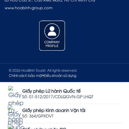
www.hoabinh-group.com
© 2026 HoaBinh Tourist. All rights reserved.
Chính sách bảo mật
Điều khoản sử dụng
Giấy phép Lữ hành Quốc tế
Số: 01-512/2017/CDLQGVN-GP LHQT
Giấy phép Kinh doanh Vận tải
Số: 364/GPXDVT