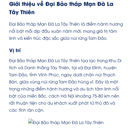
Giới thiệu về Đại Bảo tháp Mạn Đà La
Tây Thiên
Đại Bảo tháp Mạn Đà La Tây Thiên là điểm hành hương
nổi bật mỗi dịp đầu xuân năm mới, mang giá trị tâm
linh và kiến trúc đặc sắc giữa núi rừng Tam Đảo.
Vị trí
Đại Bảo tháp Mạn Đà La Tây Thiên tọa lạc trong Khu Di
tích và Danh thắng Tây Thiên, tại xã Đại Đình, huyện
Tam Đảo, tỉnh Vĩnh Phúc, ngay dưới chân núi Thạch
Bàn, giữa vùng núi rừng Tam Đảo hùng vĩ. Đây là một
trong những điểm hành hương và du lịch tâm linh nổi
bật của miền Bắc, cách Hà Nội khoảng 75-80 km nên
rất thuận tiện cho du khách xuất phát từ thủ đô và
các tỉnh lân cận.