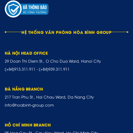
HỆ THỐNG VĂN PHÒNG HÒA BÌNH GROUP
HÀ NỘI HEAD OFFICE
29 Doan Thi Diem St., O Cho Dua Ward, Hanoi City
(+84)913.311.911
-
(+84)939.311.911
ĐÀ NẴNG BRANCH
217 Tran Phu St., Hai Chau Ward, Da Nang City
info@hoabinh-group.com
HỒ CHÍ MINH BRANCH
05 Hoa Cau St., Cau Kieu Ward, Ho Chi Minh City