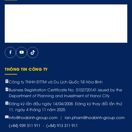
THÔNG TIN CÔNG TY
Công ty TNHH ĐTTM và Du Lịch Quốc Tế Hòa Bình
Business Registration Certificate No. 0102720141 issued by the
Department of Planning and Investment of Hanoi City
Đăng ký lần đầu ngày 14/04/2008. Đăng ký thay đổi lần thứ
11, ngày 4 tháng 11 năm 2025
info@hoabinh-group.com
|
lan.pham@hoabinh-group.com
(+84) 939 311 911
-
(+84) 913 311 911