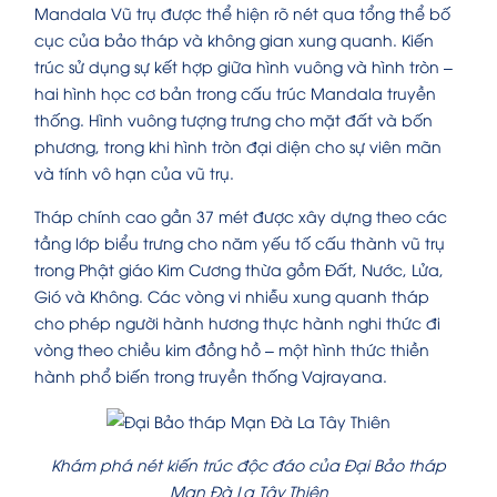
Mandala Vũ trụ được thể hiện rõ nét qua tổng thể bố
cục của bảo tháp và không gian xung quanh. Kiến
trúc sử dụng sự kết hợp giữa hình vuông và hình tròn –
hai hình học cơ bản trong cấu trúc Mandala truyền
thống. Hình vuông tượng trưng cho mặt đất và bốn
phương, trong khi hình tròn đại diện cho sự viên mãn
và tính vô hạn của vũ trụ.
Tháp chính cao gần 37 mét được xây dựng theo các
tầng lớp biểu trưng cho năm yếu tố cấu thành vũ trụ
trong Phật giáo Kim Cương thừa gồm Đất, Nước, Lửa,
Gió và Không. Các vòng vi nhiễu xung quanh tháp
cho phép người hành hương thực hành nghi thức đi
vòng theo chiều kim đồng hồ – một hình thức thiền
hành phổ biến trong truyền thống Vajrayana.
Khám phá nét kiến trúc độc đáo của Đại Bảo tháp
Mạn Đà La Tây Thiên