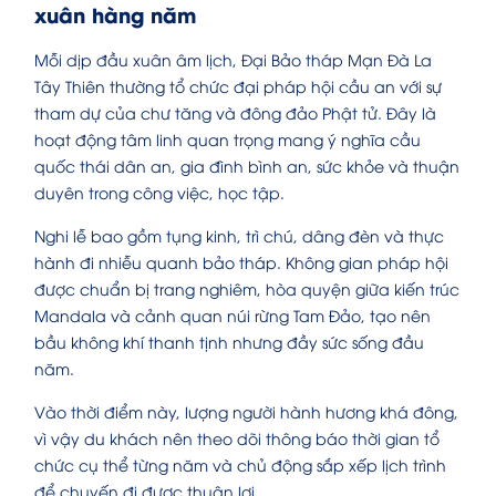
xuân hàng năm
Mỗi dịp đầu xuân âm lịch, Đại Bảo tháp Mạn Đà La
Tây Thiên thường tổ chức đại pháp hội cầu an với sự
tham dự của chư tăng và đông đảo Phật tử. Đây là
hoạt động tâm linh quan trọng mang ý nghĩa cầu
quốc thái dân an, gia đình bình an, sức khỏe và thuận
duyên trong công việc, học tập.
Nghi lễ bao gồm tụng kinh, trì chú, dâng đèn và thực
hành đi nhiễu quanh bảo tháp. Không gian pháp hội
được chuẩn bị trang nghiêm, hòa quyện giữa kiến trúc
Mandala và cảnh quan núi rừng Tam Đảo, tạo nên
bầu không khí thanh tịnh nhưng đầy sức sống đầu
năm.
Vào thời điểm này, lượng người hành hương khá đông,
vì vậy du khách nên theo dõi thông báo thời gian tổ
chức cụ thể từng năm và chủ động sắp xếp lịch trình
để chuyến đi được thuận lợi.