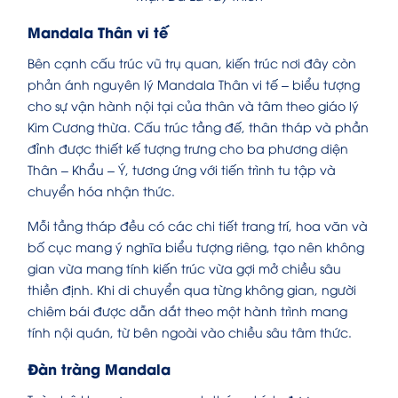
Mandala Thân vi tế
Bên cạnh cấu trúc vũ trụ quan, kiến trúc nơi đây còn
phản ánh nguyên lý Mandala Thân vi tế – biểu tượng
cho sự vận hành nội tại của thân và tâm theo giáo lý
Kim Cương thừa. Cấu trúc tầng đế, thân tháp và phần
đỉnh được thiết kế tượng trưng cho ba phương diện
Thân – Khẩu – Ý, tương ứng với tiến trình tu tập và
chuyển hóa nhận thức.
Mỗi tầng tháp đều có các chi tiết trang trí, hoa văn và
bố cục mang ý nghĩa biểu tượng riêng, tạo nên không
gian vừa mang tính kiến trúc vừa gợi mở chiều sâu
thiền định. Khi di chuyển qua từng không gian, người
chiêm bái được dẫn dắt theo một hành trình mang
tính nội quán, từ bên ngoài vào chiều sâu tâm thức.
Đàn tràng Mandala