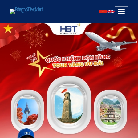
Mở
menu