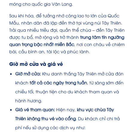
móng cho quốc gia Văn Lang.
Sau khi hóa, để tưởng nhớ công lao to lớn của Quốc
Mẫu, nhân dân đã lập đền thờ tại vùng núi Tây Thiên.
Trải qua nhiều triều đại, quần thể chùa – đền Tây Thiên
được tu bổ, mở rộng và trở thành
trung tâm tín ngưỡng
quan trọng bậc nhất miền Bắc
, nơi con cháu về chiêm
bái, cầu bình an, tài lộc và phúc lành.
Giờ mở cửa và giá vé
Giờ mở cửa:
Khu danh thắng Tây Thiên mở cửa đón
khách
tất cả các ngày trong tuần
, từ sáng sớm đến
chiều tối, thuận tiện cho du khách tham quan và
hành hương.
Giá vé tham quan:
Hiện nay,
khu vực chùa Tây
Thiên không thu vé vào cổng
. Du khách chỉ chi trả
phí nếu sử dụng các dịch vụ như: