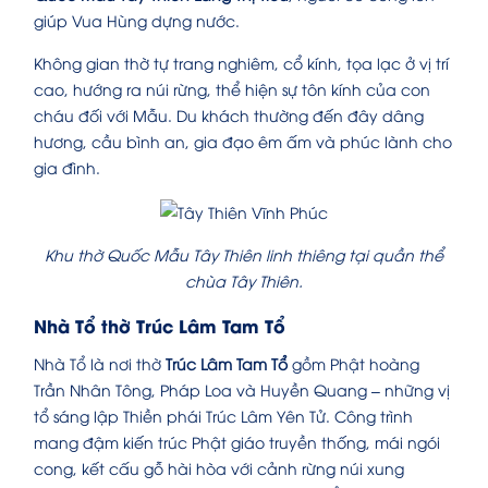
giúp Vua Hùng dựng nước.
Không gian thờ tự trang nghiêm, cổ kính, tọa lạc ở vị trí
cao, hướng ra núi rừng, thể hiện sự tôn kính của con
cháu đối với Mẫu. Du khách thường đến đây dâng
hương, cầu bình an, gia đạo êm ấm và phúc lành cho
gia đình.
Khu thờ Quốc Mẫu Tây Thiên linh thiêng tại quần thể
chùa Tây Thiên.
Nhà Tổ thờ Trúc Lâm Tam Tổ
Nhà Tổ là nơi thờ
Trúc Lâm Tam Tổ
gồm Phật hoàng
Trần Nhân Tông, Pháp Loa và Huyền Quang – những vị
tổ sáng lập Thiền phái Trúc Lâm Yên Tử. Công trình
mang đậm kiến trúc Phật giáo truyền thống, mái ngói
cong, kết cấu gỗ hài hòa với cảnh rừng núi xung