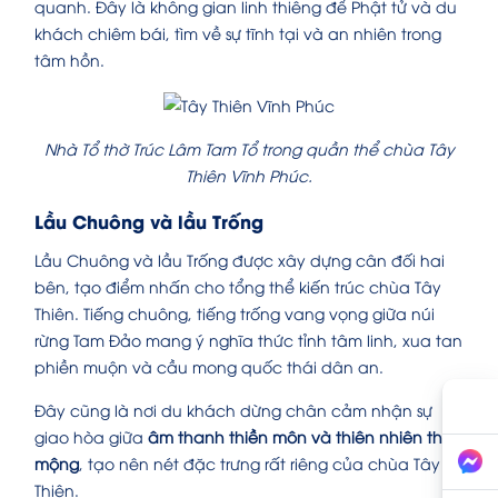
quanh. Đây là không gian linh thiêng để Phật tử và du
khách chiêm bái, tìm về sự tĩnh tại và an nhiên trong
tâm hồn.
Nhà Tổ thờ Trúc Lâm Tam Tổ trong quần thể chùa Tây
Thiên Vĩnh Phúc.
Lầu Chuông và lầu Trống
Lầu Chuông và lầu Trống được xây dựng cân đối hai
bên, tạo điểm nhấn cho tổng thể kiến trúc chùa Tây
Thiên. Tiếng chuông, tiếng trống vang vọng giữa núi
rừng Tam Đảo mang ý nghĩa thức tỉnh tâm linh, xua tan
phiền muộn và cầu mong quốc thái dân an.
Đây cũng là nơi du khách dừng chân cảm nhận sự
giao hòa giữa
âm thanh thiền môn và thiên nhiên thơ
mộng
, tạo nên nét đặc trưng rất riêng của chùa Tây
Thiên.