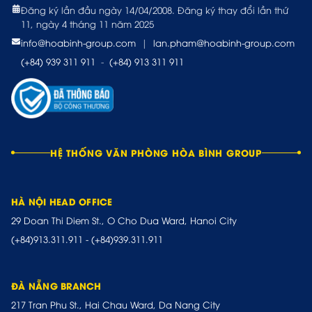
Đăng ký lần đầu ngày 14/04/2008. Đăng ký thay đổi lần thứ
11, ngày 4 tháng 11 năm 2025
info@hoabinh-group.com
|
lan.pham@hoabinh-group.com
(+84) 939 311 911
-
(+84) 913 311 911
HỆ THỐNG VĂN PHÒNG HÒA BÌNH GROUP
HÀ NỘI HEAD OFFICE
29 Doan Thi Diem St., O Cho Dua Ward, Hanoi City
(+84)913.311.911
-
(+84)939.311.911
ĐÀ NẴNG BRANCH
217 Tran Phu St., Hai Chau Ward, Da Nang City