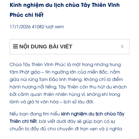
Kinh nghiệm du lịch chùa Tây Thiên Vĩnh
Phúc chi tiết
17/1/2026
41082 lượt xem
NỘI DUNG BÀI VIẾT
Chùa Tây Thiên Vĩnh Phúc là một trong những trung
tâm Phật giáo – tín ngưỡng lớn của miền Bắc, nằm
giữa núi rừng Tam Đảo linh thiêng. Không chỉ là điểm
hành hương nổi tiếng, Tây Thiên còn thu hút du khách
bởi cảnh quan thiên nhiên hùng vĩ, không khí trong
lành và giá trị văn hóa – lịch sử lâu đời.
Nếu bạn đang tìm hiểu
kinh nghiệm du lịch chùa Tây
Thiên chi tiết
, bài viết dưới đây sẽ giúp bạn có sự
chuẩn bị đầy đủ cho chuyến đi trọn vẹn và ý nghĩa.