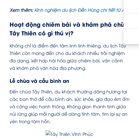
Xem thêm:
Kinh nghiệm du lịch Đền Hùng chi tiết từ A-Z
Hoạt động chiêm bái và khám phá chùa
Tây Thiên có gì thú vị?
Không chỉ là điểm đến tâm linh linh thiêng, du lịch Tây
Thiên còn mang đến cho du khách nhiều trải nghiệm
đa dạng, kết hợp hài hòa giữa chiêm bái, vãn cảnh
và khám phá văn hóa địa phương.
Lễ chùa và cầu bình an
Đến chùa Tây Thiên, du khách thường dâng hương tại
các ban thờ để cầu bình an, sức khỏe, gia đạo êm ấm
và công việc hanh thông. Không gian thanh tịnh giữa
núi rừng giúp mỗi người dễ dàng tĩnh tâm, tìm lại sự an
yên trong tâm hồn.