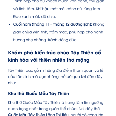
Thích hợp cho du khách muốn vãn cảnh, thư giãn
và tĩnh tâm. Khí hậu mát mẻ, cảnh núi rừng Tam
Đảo xanh mát, dễ chịu.
Cuối năm (tháng 11 – tháng 12 dương lịch):
Không
gian chùa yên tĩnh, trầm mặc, phù hợp cho hành
hương nhẹ nhàng, tránh đông đúc.
Khám phá kiến trúc chùa Tây Thiên cổ
kính hòa với thiên nhiên thơ mộng
Tây Thiên bao gồm những địa điểm tham quan và lễ
cầu tâm linh mà bạn không thể bỏ qua khi đến đây
như:
Khu thờ Quốc Mẫu Tây Thiên
Khu thờ Quốc Mẫu Tây Thiên là trung tâm tín ngưỡng
quan trọng nhất trong quần thể chùa. Nơi đây thờ
Quốc Mẫu Tây Thiên Lăng Thị Tiêu
, người có công lớn