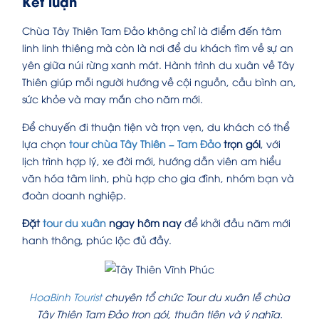
Kết luận
Chùa Tây Thiên Tam Đảo không chỉ là điểm đến tâm
linh linh thiêng mà còn là nơi để du khách tìm về sự an
yên giữa núi rừng xanh mát. Hành trình du xuân về Tây
Thiên giúp mỗi người hướng về cội nguồn, cầu bình an,
sức khỏe và may mắn cho năm mới.
Để chuyến đi thuận tiện và trọn vẹn, du khách có thể
lựa chọn
tour chùa Tây Thiên – Tam Đảo
trọn gói
, với
lịch trình hợp lý, xe đời mới, hướng dẫn viên am hiểu
văn hóa tâm linh, phù hợp cho gia đình, nhóm bạn và
đoàn doanh nghiệp.
Đặt
tour du xuân
ngay hôm nay
để khởi đầu năm mới
hanh thông, phúc lộc đủ đầy.
HoaBinh Tourist
chuyên tổ chức Tour du xuân lễ chùa
Tây Thiên Tam Đảo trọn gói, thuận tiện và ý nghĩa.