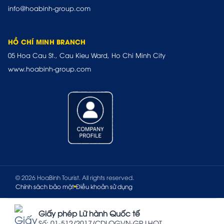
info@hoabinh-group.com
HỒ CHÍ MINH BRANCH
05 Hoa Cau St., Cau Kieu Ward, Ho Chi Minh City
www.hoabinh-group.com
© 2026 HoaBinh Tourist. All rights reserved.
Chính sách bảo mật
Điều khoản sử dụng
Giấy phép Lữ hành Quốc tế
Số: 01-512/2017/CDLQGVN-GP LHQT