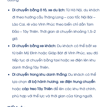
Di chuyển bằng ô tô, xe du lịch:
Từ Hà Nội, du khách
đi theo hướng cầu Thăng Long – cao tốc Nội Bài –
Lào Cai, rẽ vào Vĩnh Phúc theo biển chỉ dẫn Tam
Đảo – Tây Thiên. Thời gian di chuyển khoảng 1,5–2
giờ.
Di chuyển bằng xe khách:
Du khách có thể bắt xe
từ bến Mỹ Đình hoặc Giáp Bát đi Vĩnh Phúc, sau đó
tiếp tục di chuyển bằng taxi hoặc xe điện lên khu
danh thắng Tây Thiên.
Di chuyển trong khu danh thắng:
Du khách có thể
lựa chọn
đi bộ hành hương
,
xe điện trung chuyển
hoặc
cáp treo Tây Thiên
để lên các khu thờ chính,
phù hợp với thể lực và thời gian của từng người.