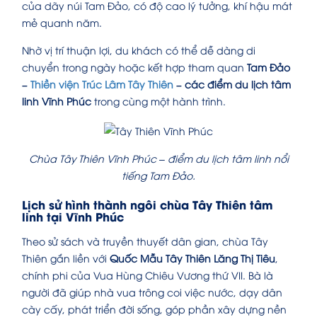
của dãy núi Tam Đảo, có độ cao lý tưởng, khí hậu mát
mẻ quanh năm.
Nhờ vị trí thuận lợi, du khách có thể dễ dàng di
chuyển trong ngày hoặc kết hợp tham quan
Tam Đảo
–
Thiền viện Trúc Lâm Tây Thiên
– các điểm du lịch tâm
linh Vĩnh Phúc
trong cùng một hành trình.
Chùa Tây Thiên Vĩnh Phúc – điểm du lịch tâm linh nổi
tiếng Tam Đảo.
Lịch sử hình thành ngôi chùa Tây Thiên tâm
linh tại Vĩnh Phúc
Theo sử sách và truyền thuyết dân gian, chùa Tây
Thiên gắn liền với
Quốc Mẫu Tây Thiên Lăng Thị Tiêu
,
chính phi của Vua Hùng Chiêu Vương thứ VII. Bà là
người đã giúp nhà vua trông coi việc nước, dạy dân
cày cấy, phát triển đời sống, góp phần xây dựng nền