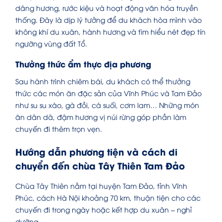
dâng hương, rước kiệu và hoạt động văn hóa truyền
thống. Đây là dịp lý tưởng để du khách hòa mình vào
không khí du xuân, hành hương và tìm hiểu nét đẹp tín
ngưỡng vùng đất Tổ.
Thưởng thức ẩm thực địa phương
Sau hành trình chiêm bái, du khách có thể thưởng
thức các món ăn đặc sản của Vĩnh Phúc và Tam Đảo
như su su xào, gà đồi, cá suối, cơm lam… Những món
ăn dân dã, đậm hương vị núi rừng góp phần làm
chuyến đi thêm trọn vẹn.
Hướng dẫn phương tiện và cách di
chuyển đến chùa Tây Thiên Tam Đảo
Chùa Tây Thiên nằm tại huyện Tam Đảo, tỉnh Vĩnh
Phúc, cách Hà Nội khoảng 70 km, thuận tiện cho các
chuyến đi trong ngày hoặc kết hợp du xuân – nghỉ
dưỡng.