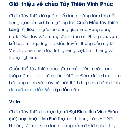
Giới thiệu về chùa Tây Thiên Vĩnh Phúc
Chùa Tây Thiên là quần thể danh thắng tâm linh nổi
tiếng, gắn liền với tín ngưỡng thờ
Quốc Mẫu Tây Thiên
Lăng Thị Tiêu
– người có công giúp Vua Hùng dựng
nước. Nơi đây vừa mang đậm dấu ấn Phật giáo, vừa
kết hợp tín ngưỡng thờ Mẫu truyền thống của người
Việt, tạo nên nét đặc trưng riêng biệt, linh thiêng và
trang nghiêm.
Quần thể Tây Thiên bao gồm nhiều đền, chùa, am,
tháp nằm rải rác trên sườn núi Tam Đảo, được bao bọc
bởi rừng xanh và mây núi, rất thích hợp cho hành trình
du xuân tại miền Bắc
dịp đầu năm
.
Vị trí
Chùa Tây Thiên tọa lạc tại
xã Đại Đình, tỉnh Vĩnh Phúc
(cũ) nay thuộc tỉnh Phú Thọ
, cách trung tâm Hà Nội
khoảng 70 km. Khu danh thắng nằm ở sườn phía Tây