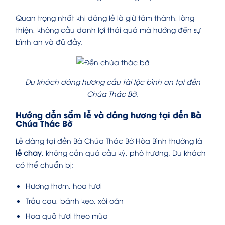
Quan trọng nhất khi dâng lễ là giữ tâm thành, lòng
thiện, không cầu danh lợi thái quá mà hướng đến sự
bình an và đủ đầy.
Du khách dâng hương cầu tài lộc bình an tại đền
Chúa Thác Bờ.
Hướng dẫn sắm lễ và dâng hương tại đền Bà
Chúa Thác Bờ
Lễ dâng tại đền Bà Chúa Thác Bờ Hòa Bình thường là
lễ chay
, không cần quá cầu kỳ, phô trương. Du khách
có thể chuẩn bị:
Hương thơm, hoa tươi
Trầu cau, bánh kẹo, xôi oản
Hoa quả tươi theo mùa