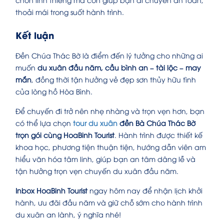
thoải mái trong suốt hành trình.
Kết luận
Đền Chúa Thác Bờ là điểm đến lý tưởng cho những ai
muốn
du xuân đầu năm, cầu bình an – tài lộc – may
mắn
, đồng thời tận hưởng vẻ đẹp sơn thủy hữu tình
của lòng hồ Hòa Bình.
Để chuyến đi trở nên nhẹ nhàng và trọn vẹn hơn, bạn
có thể lựa chọn
tour du xuân
đền Bà Chúa Thác Bờ
trọn gói cùng HoaBinh Tourist
. Hành trình được thiết kế
khoa học, phương tiện thuận tiện, hướng dẫn viên am
hiểu văn hóa tâm linh, giúp bạn an tâm dâng lễ và
tận hưởng trọn vẹn chuyến du xuân đầu năm.
Inbox HoaBinh Tourist
ngay hôm nay để nhận lịch khởi
hành, ưu đãi đầu năm và giữ chỗ sớm cho hành trình
du xuân an lành, ý nghĩa nhé!