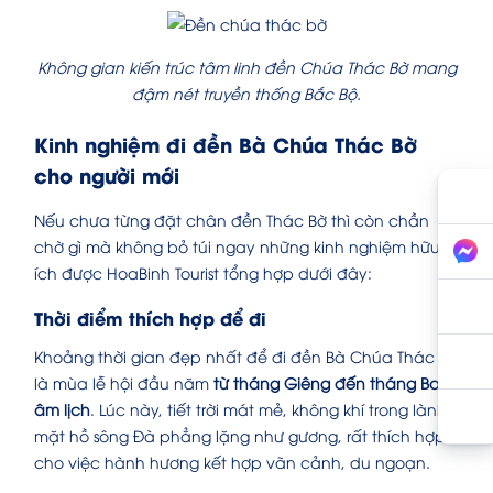
Không gian kiến trúc tâm linh đền Chúa Thác Bờ mang
đậm nét truyền thống Bắc Bộ.
Kinh nghiệm đi đền Bà Chúa Thác Bờ
cho người mới
Nếu chưa từng đặt chân đền Thác Bờ thì còn chần
chờ gì mà không bỏ túi ngay những kinh nghiệm hữu
ích được HoaBinh Tourist tổng hợp dưới đây:
Thời điểm thích hợp để đi
Khoảng thời gian đẹp nhất để đi đền Bà Chúa Thác Bờ
là mùa lễ hội đầu năm
từ tháng Giêng đến tháng Ba
âm lịch
. Lúc này, tiết trời mát mẻ, không khí trong lành,
mặt hồ sông Đà phẳng lặng như gương, rất thích hợp
cho việc hành hương kết hợp vãn cảnh, du ngoạn.