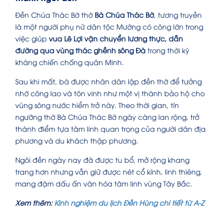
Đền Chúa Thác Bờ thờ
Bà Chúa Thác Bờ
, tương truyền
là một người phụ nữ dân tộc Mường có công lớn trong
việc giúp
vua Lê Lợi vận chuyển lương thực, dẫn
đường qua vùng thác ghềnh sông Đà
trong thời kỳ
kháng chiến chống quân Minh.
Sau khi mất, bà được nhân dân lập đền thờ để tưởng
nhớ công lao và tôn vinh như một vị thánh bảo hộ cho
vùng sông nước hiểm trở này. Theo thời gian, tín
ngưỡng thờ Bà Chúa Thác Bờ ngày càng lan rộng, trở
thành điểm tựa tâm linh quan trọng của người dân địa
phương và du khách thập phương.
Ngôi đền ngày nay đã được tu bổ, mở rộng khang
trang hơn nhưng vẫn giữ được nét cổ kính, linh thiêng,
mang đậm dấu ấn văn hóa tâm linh vùng Tây Bắc.
Xem thêm:
Kinh nghiệm du lịch Đền Hùng chi tiết từ A-Z