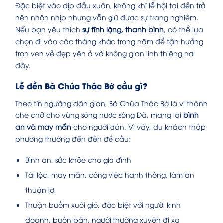
Đặc biệt vào dịp đầu xuân, không khí lễ hội tại đền trở
nên nhộn nhịp nhưng vẫn giữ được sự trang nghiêm.
Nếu bạn yêu thích
sự tĩnh lặng, thanh bình
, có thể lựa
chọn đi vào các tháng khác trong năm để tận hưởng
trọn vẹn vẻ đẹp yên ả và không gian linh thiêng nơi
đây.
Lễ đền Bà Chúa Thác Bờ cầu gì?
Theo tín ngưỡng dân gian, Bà Chúa Thác Bờ là vị thánh
che chở cho vùng sông nước sông Đà, mang lại
bình
an và may mắn
cho người dân. Vì vậy, du khách thập
phương thường đến đền để cầu:
Bình an, sức khỏe cho gia đình
Tài lộc, may mắn, công việc hanh thông, làm ăn
thuận lợi
Thuận buồm xuôi gió, đặc biệt với người kinh
doanh, buôn bán, người thường xuyên đi xa