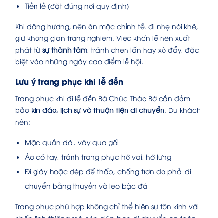
Tiền lễ (đặt đúng nơi quy định)
Khi dâng hương, nên ăn mặc chỉnh tề, đi nhẹ nói khẽ,
giữ không gian trang nghiêm. Việc khấn lễ nên xuất
phát từ
sự thành tâm
, tránh chen lấn hay xô đẩy, đặc
biệt vào những ngày cao điểm lễ hội.
Lưu ý trang phục khi lễ đền
Trang phục khi đi lễ đền Bà Chúa Thác Bờ cần đảm
bảo
kín đáo, lịch sự và thuận tiện di chuyển
. Du khách
nên:
Mặc quần dài, váy qua gối
Áo có tay, tránh trang phục hở vai, hở lưng
Đi giày hoặc dép đế thấp, chống trơn do phải di
chuyển bằng thuyền và leo bậc đá
Trang phục phù hợp không chỉ thể hiện sự tôn kính với
chốn linh thiêng mà còn giúp bạn di chuyển an toàn,