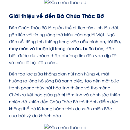
Giới thiệu về đền Bà Chúa Thác Bờ
Đền Chúa Thác Bờ là quần thể di tích tâm linh lâu đời,
gắn liền với tín ngưỡng thờ Mẫu của người Việt. Ngôi
đền nổi tiếng linh thiêng trong việc
cầu bình an, tài lộc,
may mắn và thuận lợi trong làm ăn, buôn bán
, đặc
biệt được du khách thập phương tìm đến vào dịp Tết
và mùa lễ hội đầu năm.
Đền tọa lạc giữa không gian núi non hùng vĩ, mặt
hướng ra lòng hồ sông Đà xanh biếc, tạo nên một bức
tranh phong thủy hài hòa linh thiêng và thơ mộng.
Chính sự kết hợp giữa giá trị tâm linh và cảnh sắc thiên
nhiên đã khiến đền Chúa Thác Bờ trở thành điểm đến
không thể bỏ lỡ trong hành trình du xuân miền Bắc
của bất kỳ du khách nào.