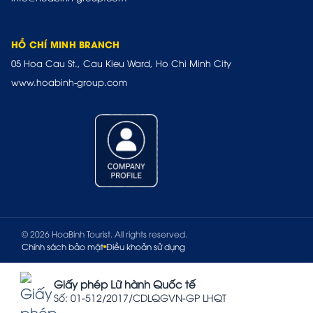
HỒ CHÍ MINH BRANCH
05 Hoa Cau St., Cau Kieu Ward, Ho Chi Minh City
www.hoabinh-group.com
© 2026 HoaBinh Tourist. All rights reserved.
Chính sách bảo mật
Điều khoản sử dụng
Giấy phép Lữ hành Quốc tế
Số: 01-512/2017/CDLQGVN-GP LHQT