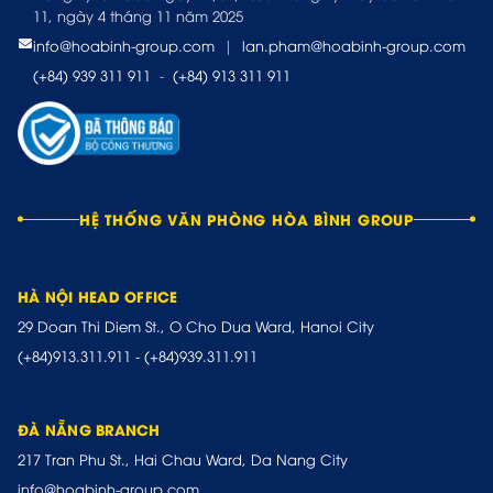
11, ngày 4 tháng 11 năm 2025
info@hoabinh-group.com
|
lan.pham@hoabinh-group.com
(+84) 939 311 911
-
(+84) 913 311 911
HỆ THỐNG VĂN PHÒNG HÒA BÌNH GROUP
HÀ NỘI HEAD OFFICE
29 Doan Thi Diem St., O Cho Dua Ward, Hanoi City
(+84)913.311.911
-
(+84)939.311.911
ĐÀ NẴNG BRANCH
217 Tran Phu St., Hai Chau Ward, Da Nang City
info@hoabinh-group.com