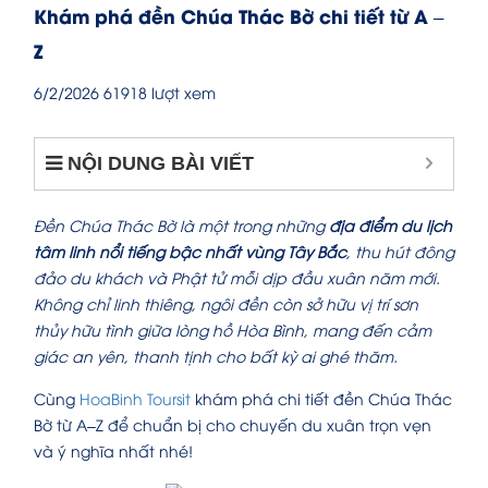
Khám phá đền Chúa Thác Bờ chi tiết từ A –
Z
6/2/2026
61918 lượt xem
NỘI DUNG BÀI VIẾT
Đền Chúa Thác Bờ là một trong những
địa điểm du lịch
tâm linh nổi tiếng bậc nhất vùng Tây Bắc
, thu hút đông
đảo du khách và Phật tử mỗi dịp đầu xuân năm mới.
Không chỉ linh thiêng, ngôi đền còn sở hữu vị trí sơn
thủy hữu tình giữa lòng hồ Hòa Bình, mang đến cảm
giác an yên, thanh tịnh cho bất kỳ ai ghé thăm.
Cùng
HoaBinh Toursit
khám phá chi tiết đền Chúa Thác
Bờ từ A–Z để chuẩn bị cho chuyến du xuân trọn vẹn
và ý nghĩa nhất nhé!