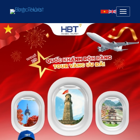
Mở
menu