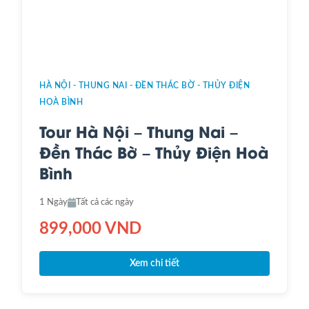
HÀ NỘI - THUNG NAI - ĐỀN THÁC BỜ - THỦY ĐIỆN
HOÀ BÌNH
Tour Hà Nội – Thung Nai –
Đền Thác Bờ – Thủy Điện Hoà
Bình
1 Ngày
Tất cả các ngày
899,000 VND
Xem chi tiết