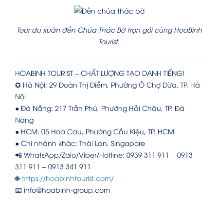
Tour du xuân đền Chúa Thác Bờ trọn gói cùng HoaBinh
Tourist.
HOABINH TOURIST – CHẤT LƯỢNG TẠO DANH TIẾNG!
✪ Hà Nội: 29 Đoàn Thị Điểm, Phường Ô Chợ Dừa, TP. Hà
Nội
● Đà Nẵng: 217 Trần Phú, Phường Hải Châu, TP. Đà
Nẵng
● HCM: 05 Hoa Cau, Phường Cầu Kiệu, TP. HCM
● Chi nhánh khác: Thái Lan, Singapore
📲 WhatsApp/Zalo/Viber/Hotline: 0939 311 911 – 0913
311 911 – 0913 341 911
🌐
https://hoabinhtourist.com/
📧 info@hoabinh-group.com