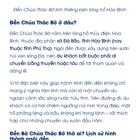
Đền Chúa Thác Bờ linh thiêng bên lòng hồ Hòa Bình.
Đền Chúa Thác Bờ ở đâu?
Đền Chúa Thác Bờ nằm trên lòng hồ thủy điện Hòa
Bình, thuộc địa phận
xã Đà Bắc, tỉnh Hòa Bình (nay
thuộc tỉnh Phú Thọ)
. Ngôi đền được xây dựng trên sườn
núi ven sông Đà, nên
du khách bắt buộc phải di
chuyển bằng thuyền hoặc tàu
để tới tham quan và
dâng lễ.
Vị trí đặc biệt này giúp hành trình đến đền không chỉ
mang ý nghĩa tâm linh mà còn là một chuyến du
ngoạn cảnh sắc sông nước hữu tình. Trên đường đi, du
khách có cơ hội chiêm ngưỡng núi non trùng điệp, mặt
hồ phẳng lặng và bầu không khí trong lành – rất thích
hợp cho những chuyến du xuân đầu năm.
Đền Bà Chúa Thác Bờ thờ ai? Lịch sử hình
thành ngôi đền