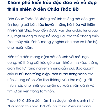
Khám phá kiến trúc độc đáo và vẻ đẹp
thiên nhiên ở đền Chúa Thác Bờ
Đền Chúa Thác Bờ không chỉ linh thiêng mà còn gây
ấn tượng bởi
kiến trúc truyền thống hài hòa với thiên
nhiên núi rừng
. Ngôi đền được xây dựng dựa lưng vào
núi, mặt hướng ra lòng hồ sông Đà, tạo thế phong thủy
“sơn thủy hữu tình”, mang ý nghĩa che chở và bảo hộ
cho muôn dân.
Kiến trúc đền mang đậm nét cổ kính với mái ngói
cong, hệ thống cột kèo gỗ chạm khắc tinh xảo, không
gian thờ tự trang nghiêm nhưng gần gũi. Bao quanh
đền là
núi non trùng điệp, mặt nước trong xanh
tạo
nên khung cảnh vừa linh thiêng, vừa thơ mộng, rất
thích hợp cho những chuyến du xuân, vãn cảnh và
tìm sự an yên trong tâm hồn.
Thác Bờ là điểm đến tâm linh được mệnh danh như
“Hạ Long” thu nhỏ, bởi đồi núi trùng điệp soi bóng