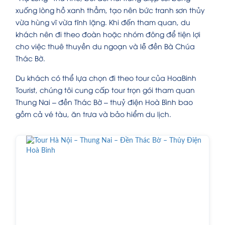
xuống lòng hồ xanh thẳm, tạo nên bức tranh sơn thủy
vừa hùng vĩ vừa tĩnh lặng. Khi đến tham quan, du
khách nên đi theo đoàn hoặc nhóm đông để tiện lợi
cho việc thuê thuyền du ngoạn và lễ đền Bà Chúa
Thác Bờ.
Du khách có thể lựa chọn đi theo tour của HoaBinh
Tourist, chúng tôi cung cấp tour trọn gói tham quan
Thung Nai – đền Thác Bờ – thuỷ điện Hoà Bình bao
gồm cả vé tàu, ăn trưa và bảo hiểm du lịch.