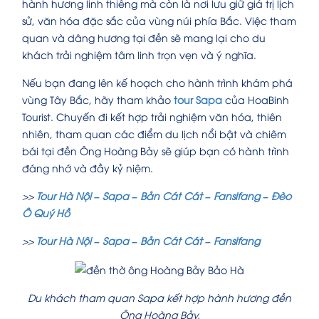
hành hương linh thiêng mà còn là nơi lưu giữ giá trị lịch
sử, văn hóa đặc sắc của vùng núi phía Bắc. Việc tham
quan và dâng hương tại đền sẽ mang lại cho du
khách trải nghiệm tâm linh trọn vẹn và ý nghĩa.
Nếu bạn đang lên kế hoạch cho hành trình khám phá
vùng Tây Bắc, hãy tham khảo
tour Sapa
của HoaBinh
Tourist. Chuyến đi kết hợp trải nghiệm văn hóa, thiên
nhiên, tham quan các điểm du lịch nổi bật và chiêm
bái tại đền Ông Hoàng Bảy sẽ giúp bạn có hành trình
đáng nhớ và đầy kỷ niệm.
>>
Tour Hà Nội – Sapa – Bản Cát Cát – Fansifang – Đèo
Ô Quý Hồ
>>
Tour Hà Nội – Sapa – Bản Cát Cát – Fansifang
Du khách tham quan Sapa kết hợp hành hương đền
Ông Hoàng Bảy.