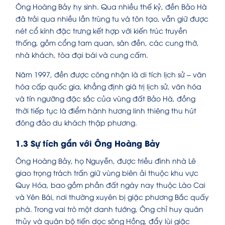
Ông Hoàng Bảy hy sinh. Qua nhiều thế kỷ, đền Bảo Hà
đã trải qua nhiều lần trùng tu và tôn tạo, vẫn giữ được
nét cổ kính đặc trưng kết hợp với kiến trúc truyền
thống, gồm cổng tam quan, sân đền, các cung thờ,
nhà khách, tòa đại bái và cung cấm.
Năm 1997, đền được công nhận là di tích lịch sử – văn
hóa cấp quốc gia, khẳng định giá trị lịch sử, văn hóa
và tín ngưỡng đặc sắc của vùng đất Bảo Hà, đồng
thời tiếp tục là điểm hành hương linh thiêng thu hút
đông đảo du khách thập phương.
1.3 Sự tích gắn với Ông Hoàng Bảy
Ông Hoàng Bảy, họ Nguyễn, được triều đình nhà Lê
giao trọng trách trấn giữ vùng biên ải thuộc khu vực
Quy Hóa, bao gồm phần đất ngày nay thuộc Lào Cai
và Yên Bái, nơi thường xuyên bị giặc phương Bắc quấy
phá. Trong vai trò một danh tướng, Ông chỉ huy quân
thủy và quân bộ tiến dọc sông Hồng, đẩy lùi giặc