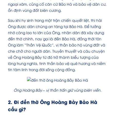
ngoại xâm, củng cố căn cứ Bảo Hà và bảo vệ dân cư,
ổn định vùng đất biên cương.
Sau khi hy sinh trong một trận chiến quyết liệt, thi hài
Ông được dân chúng an táng tại Bảo Hà. Để tưởng
nhớ công lao to lớn của Ông, nhân dân đã xây dựng
đền thờ chính, nay gọi là đền Bảo Hà, đồng thời tôn
Ông làm “Thần Vệ Quốc”, vị thần bảo hộ vùng đất và
che chở cho người dân. Truyền thuyết và câu chuyện
về Ông Hoàng Bảy từ đó trở thành biểu tượng của
lòng trung nghĩa, tinh thần bảo vệ quê hương và niềm
tin tâm linh trong đời sống cộng đồng.
Ông Hoàng Bảy – vị thần trấn giữ vùng biên viễn.
2. Đi đền thờ Ông Hoàng Bảy Bảo Hà
cầu gì?