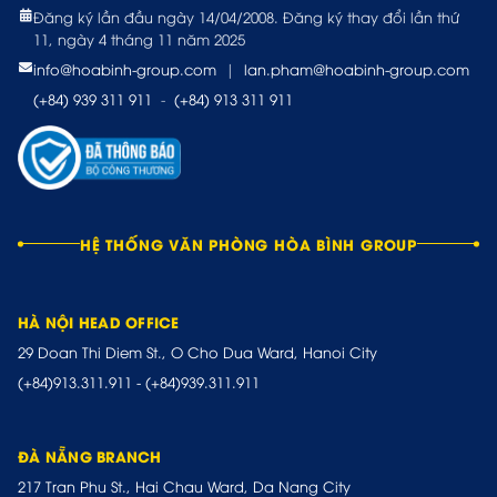
Đăng ký lần đầu ngày 14/04/2008. Đăng ký thay đổi lần thứ
11, ngày 4 tháng 11 năm 2025
info@hoabinh-group.com
|
lan.pham@hoabinh-group.com
(+84) 939 311 911
-
(+84) 913 311 911
HỆ THỐNG VĂN PHÒNG HÒA BÌNH GROUP
HÀ NỘI HEAD OFFICE
29 Doan Thi Diem St., O Cho Dua Ward, Hanoi City
(+84)913.311.911
-
(+84)939.311.911
ĐÀ NẴNG BRANCH
217 Tran Phu St., Hai Chau Ward, Da Nang City