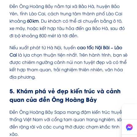
Đền Ông Hoàng Bảy nằm tại xã Bảo Hà, huyện Bảo
Yên, tỉnh Lào Cai, cách trung tâm thành phố Lào Cai
khoảng
60 km
. Du khách có thể di chuyển bằng ô tô,
xe máy, hoặc kết hợp tàu hỏa đến ga Bảo Hà, sau đó
đi bộ khoảng 800 mét là tới đền.
Nếu xuất phát từ Hà Nội, tuyến
cao tốc Nội Bài – Lào
Cai
là lựa chọn thuận tiện nhất. Trên hành trình, bạn sẽ
được chiêm ngưỡng cảnh núi non tuyệt đẹp và có thể
kết hợp tham quan, trải nghiệm thiên nhiên, văn hóa
địa phương.
5. Khám phá vẻ đẹp kiến trúc và cảnh
quan của đền Ông Hoàng Bảy
Đền Ông Hoàng Bảy Sapa mang đậm kiến trúc truyền
thống Việt Nam với cổng tam quan trang nghiêm, sân
đền rộng rãi và các cung thờ được chạm khắc tinh
xảo.