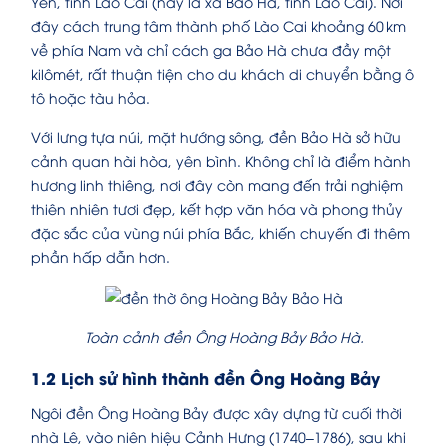
Yên, tỉnh Lào Cai (nay là xã Bảo Hà, tỉnh Lào Cai). Nơi
đây cách trung tâm thành phố Lào Cai khoảng 60 km
về phía Nam và chỉ cách ga Bảo Hà chưa đầy một
kilômét, rất thuận tiện cho du khách di chuyển bằng ô
tô hoặc tàu hỏa.
Với lưng tựa núi, mặt hướng sông, đền Bảo Hà sở hữu
cảnh quan hài hòa, yên bình. Không chỉ là điểm hành
hương linh thiêng, nơi đây còn mang đến trải nghiệm
thiên nhiên tươi đẹp, kết hợp văn hóa và phong thủy
đặc sắc của vùng núi phía Bắc, khiến chuyến đi thêm
phần hấp dẫn hơn.
Toàn cảnh đền Ông Hoàng Bảy Bảo Hà.
1.2 Lịch sử hình thành đền Ông Hoàng Bảy
Ngôi đền Ông Hoàng Bảy được xây dựng từ cuối thời
nhà Lê, vào niên hiệu Cảnh Hưng (1740–1786), sau khi