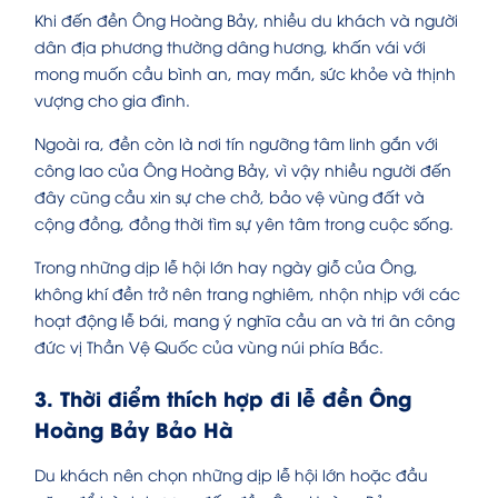
Khi đến đền Ông Hoàng Bảy, nhiều du khách và người
dân địa phương thường dâng hương, khấn vái với
mong muốn cầu bình an, may mắn, sức khỏe và thịnh
vượng cho gia đình.
Ngoài ra, đền còn là nơi tín ngưỡng tâm linh gắn với
công lao của Ông Hoàng Bảy, vì vậy nhiều người đến
đây cũng cầu xin sự che chở, bảo vệ vùng đất và
cộng đồng, đồng thời tìm sự yên tâm trong cuộc sống.
Trong những dịp lễ hội lớn hay ngày giỗ của Ông,
không khí đền trở nên trang nghiêm, nhộn nhịp với các
hoạt động lễ bái, mang ý nghĩa cầu an và tri ân công
đức vị Thần Vệ Quốc của vùng núi phía Bắc.
3. Thời điểm thích hợp đi lễ đền Ông
Hoàng Bảy Bảo Hà
Du khách nên chọn những dịp lễ hội lớn hoặc đầu