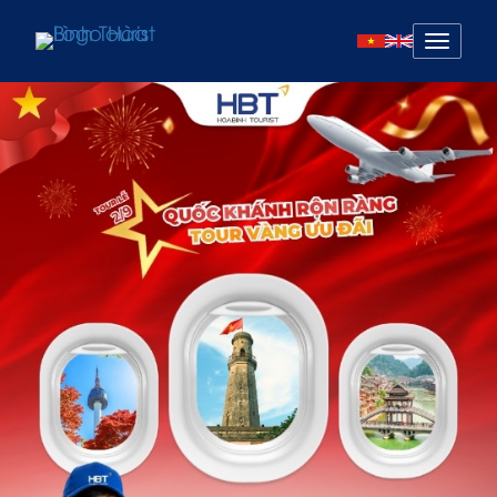
Mở
menu