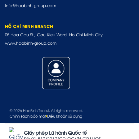
info@hoabinh-group.com
HỒ CHÍ MINH BRANCH
05 Hoa Cau St., Cau Kieu Ward, Ho Chi Minh City
www.hoabinh-group.com
© 2026 HoaBinh Tourist. All rights reserved.
Chính sách bảo mật
Điều khoản sử dụng
Giấy phép Lữ hành Quốc tế
Số: 01-512/2017/CDLQGVN-GP LHQT