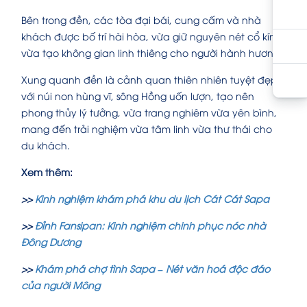
Bên trong đền, các tòa đại bái, cung cấm và nhà
khách được bố trí hài hòa, vừa giữ nguyên nét cổ kính
vừa tạo không gian linh thiêng cho người hành hương.
Xung quanh đền là cảnh quan thiên nhiên tuyệt đẹp
với núi non hùng vĩ, sông Hồng uốn lượn, tạo nên
phong thủy lý tưởng, vừa trang nghiêm vừa yên bình,
mang đến trải nghiệm vừa tâm linh vừa thư thái cho
du khách.
Xem thêm:
>>
Kinh nghiệm khám phá khu du lịch Cát Cát Sapa
>>
Đỉnh Fansipan: Kinh nghiệm chinh phục nóc nhà
Đông Dương
>>
Khám phá chợ tình Sapa – Nét văn hoá độc đáo
của người Mông