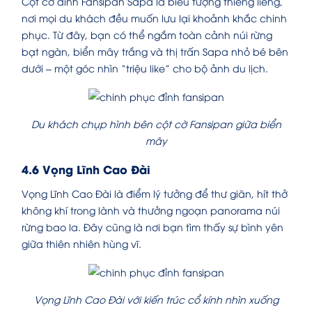
Cột cờ đỉnh Fansipan Sapa là biểu tượng thiêng liêng,
nơi mọi du khách đều muốn lưu lại khoảnh khắc chinh
phục. Từ đây, bạn có thể ngắm toàn cảnh núi rừng
bạt ngàn, biển mây trắng và thị trấn Sapa nhỏ bé bên
dưới – một góc nhìn “triệu like” cho bộ ảnh du lịch.
Du khách chụp hình bên cột cờ Fansipan giữa biển
mây
4.6 Vọng Lĩnh Cao Đài
Vọng Lĩnh Cao Đài là điểm lý tưởng để thư giãn, hít thở
không khí trong lành và thưởng ngoạn panorama núi
rừng bao la. Đây cũng là nơi bạn tìm thấy sự bình yên
giữa thiên nhiên hùng vĩ.
Vọng Lĩnh Cao Đài với kiến trúc cổ kính nhìn xuống