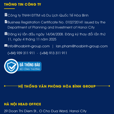
THÔNG TIN CÔNG TY
Công ty TNHH ĐTTM và Du Lịch Quốc Tế Hòa Bình
Business Registration Certificate No. 0102720141 issued by the
Department of Planning and Investment of Hanoi City
Đăng ký lần đầu ngày 14/04/2008. Đăng ký thay đổi lần thứ
11, ngày 4 tháng 11 năm 2025
info@hoabinh-group.com
|
lan.pham@hoabinh-group.com
(+84) 939 311 911
-
(+84) 913 311 911
HỆ THỐNG VĂN PHÒNG HÒA BÌNH GROUP
HÀ NỘI HEAD OFFICE
29 Doan Thi Diem St., O Cho Dua Ward, Hanoi City