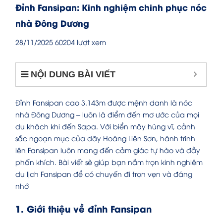
Đỉnh Fansipan: Kinh nghiệm chinh phục nóc
nhà Đông Dương
28/11/2025
60204 lượt xem
NỘI DUNG BÀI VIẾT
Đỉnh Fansipan cao 3.143m được mệnh danh là nóc
nhà Đông Dương – luôn là điểm đến mơ ước của mọi
du khách khi đến Sapa. Với biển mây hùng vĩ, cảnh
sắc ngoạn mục của dãy Hoàng Liên Sơn, hành trình
lên Fansipan luôn mang đến cảm giác tự hào và đầy
phấn khích. Bài viết sẽ giúp bạn nắm trọn kinh nghiệm
du lịch Fansipan để có chuyến đi trọn vẹn và đáng
nhớ
1. Giới thiệu về đỉnh Fansipan