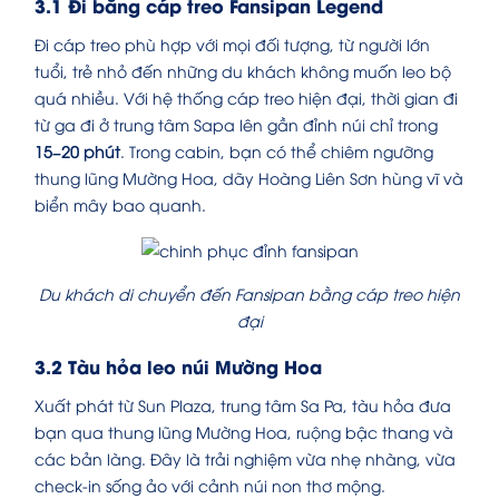
3.1 Đi bằng cáp treo Fansipan Legend
Đi cáp treo phù hợp với mọi đối tượng, từ người lớn
tuổi, trẻ nhỏ đến những du khách không muốn leo bộ
quá nhiều. Với hệ thống cáp treo hiện đại, thời gian đi
từ ga đi ở trung tâm Sapa lên gần đỉnh núi chỉ trong
15–20 phút
. Trong cabin, bạn có thể chiêm ngưỡng
thung lũng Mường Hoa, dãy Hoàng Liên Sơn hùng vĩ và
biển mây bao quanh.
Du khách di chuyển đến Fansipan bằng cáp treo hiện
đại
3.2 Tàu hỏa leo núi Mường Hoa
Xuất phát từ Sun Plaza, trung tâm Sa Pa, tàu hỏa đưa
bạn qua thung lũng Mường Hoa, ruộng bậc thang và
các bản làng. Đây là trải nghiệm vừa nhẹ nhàng, vừa
check-in sống ảo với cảnh núi non thơ mộng.