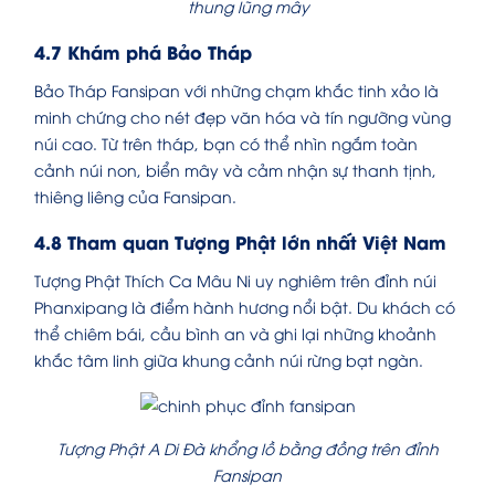
thung lũng mây
4.7 Khám phá Bảo Tháp
Bảo Tháp Fansipan với những chạm khắc tinh xảo là
minh chứng cho nét đẹp văn hóa và tín ngưỡng vùng
núi cao. Từ trên tháp, bạn có thể nhìn ngắm toàn
cảnh núi non, biển mây và cảm nhận sự thanh tịnh,
thiêng liêng của Fansipan.
4.8 Tham quan Tượng Phật lớn nhất Việt Nam
Tượng Phật Thích Ca Mâu Ni uy nghiêm trên đỉnh núi
Phanxipang là điểm hành hương nổi bật. Du khách có
thể chiêm bái, cầu bình an và ghi lại những khoảnh
khắc tâm linh giữa khung cảnh núi rừng bạt ngàn.
Tượng Phật A Di Đà khổng lồ bằng đồng trên đỉnh
Fansipan