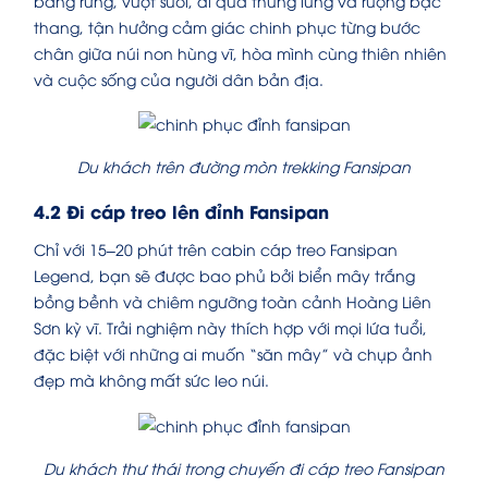
băng rừng, vượt suối, đi qua thung lũng và ruộng bậc
thang, tận hưởng cảm giác chinh phục từng bước
chân giữa núi non hùng vĩ, hòa mình cùng thiên nhiên
và cuộc sống của người dân bản địa.
Du khách trên đường mòn trekking Fansipan
4.2 Đi cáp treo lên đỉnh Fansipan
Chỉ với 15–20 phút trên cabin cáp treo Fansipan
Legend, bạn sẽ được bao phủ bởi biển mây trắng
bồng bềnh và chiêm ngưỡng toàn cảnh Hoàng Liên
Sơn kỳ vĩ. Trải nghiệm này thích hợp với mọi lứa tuổi,
đặc biệt với những ai muốn “săn mây” và chụp ảnh
đẹp mà không mất sức leo núi.
Du khách thư thái trong chuyến đi cáp treo Fansipan