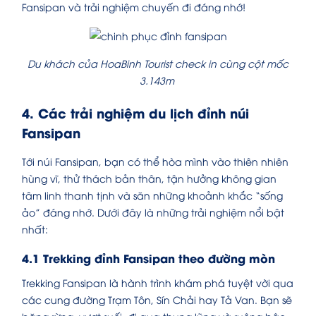
Fansipan và trải nghiệm chuyến đi đáng nhớ!
Du khách của HoaBinh Tourist check in cùng cột mốc
3.143m
4. Các trải nghiệm du lịch đỉnh núi
Fansipan
Tới núi Fansipan, bạn có thể hòa mình vào thiên nhiên
hùng vĩ, thử thách bản thân, tận hưởng không gian
tâm linh thanh tịnh và săn những khoảnh khắc “sống
ảo” đáng nhớ. Dưới đây là những trải nghiệm nổi bật
nhất:
4.1 Trekking đỉnh Fansipan theo đường mòn
Trekking Fansipan là hành trình khám phá tuyệt vời qua
các cung đường Trạm Tôn, Sín Chải hay Tả Van. Bạn sẽ