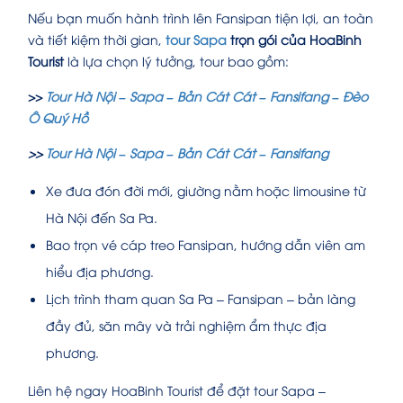
Nếu bạn muốn hành trình lên Fansipan tiện lợi, an toàn
và tiết kiệm thời gian,
tour Sapa
trọn gói của HoaBinh
Tourist
là lựa chọn lý tưởng, tour bao gồm:
>>
Tour Hà Nội – Sapa – Bản Cát Cát – Fansifang – Đèo
Ô Quý Hồ
>>
Tour Hà Nội – Sapa – Bản Cát Cát – Fansifang
Xe đưa đón đời mới, giường nằm hoặc limousine từ
Hà Nội đến Sa Pa.
Bao trọn vé cáp treo Fansipan, hướng dẫn viên am
hiểu địa phương.
Lịch trình tham quan Sa Pa – Fansipan – bản làng
đầy đủ, săn mây và trải nghiệm ẩm thực địa
phương.
Liên hệ ngay HoaBinh Tourist để đặt tour Sapa –