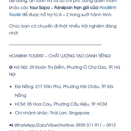
dễ dàng, an toàn và tối ưu chi phí, đừng quên tham
khảo các
tour Sapa – Fansipan trọn gói của
HoaBinh
Tourist
để được hỗ trợ từ A – Z trong suốt hành trình.
Chúc bạn có chuyến đi thật nhiều trải nghiệm đáng
nhớ!
——————————————————————–
HOABINH TOURIST – CHẤT LƯỢNG TẠO DANH TIẾNG!
✪ Hà Nội: 29 Đoàn Thị Điểm, Phường Ô Chợ Dừa, TP. Hà
Nội
Đà Nẵng: 217 Trần Phú, Phường Hải Châu, TP. Đà
Nẵng
HCM: 05 Hoa Cau, Phường Cầu Kiệu, TP. HCM
Chi nhánh khác: Thái Lan, Singapore
📲 WhatsApp/Zalo/Viber/Hotline: 0939 311 911 – 0913