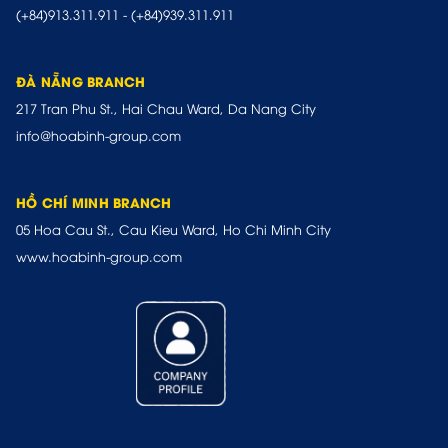
(+84)913.311.911
-
(+84)939.311.911
ĐÀ NẴNG BRANCH
217 Tran Phu St., Hai Chau Ward, Da Nang City
info@hoabinh-group.com
HỒ CHÍ MINH BRANCH
05 Hoa Cau St., Cau Kieu Ward, Ho Chi Minh City
www.hoabinh-group.com