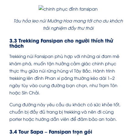
Tàu hỏa leo núi Mường Hoa mang tới cho du khách
trải nghiệm đầy thư thái
3.3 Trekking Fansipan cho người thích thử
thách
Trekking núi Fansipan phù hợp với những ai đam mê
khám phá, muốn tận hưởng cảm giác chinh phục
thực thụ giữa núi rừng hùng vĩ Tây Bắc. Hành trình
trekking lên đỉnh Phan xi păng thường kéo dài 1–2
ngày tùy vào cung đường bạn chọn, như Trạm Tôn
hoặc Sín Chải.
Cung đường này yêu cầu du khách có sức khỏe tốt,
chuẩn bị đầy đủ trang bị trekking và nên đi cùng
porter hoặc hướng dẫn viên để đảm bảo an toàn.
3.4 Tour Sapa – Fansipan trọn gói