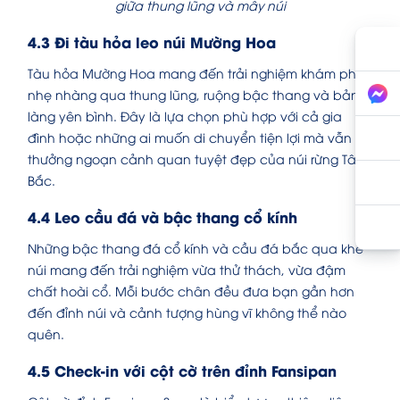
giữa thung lũng và mây núi
4.3 Đi tàu hỏa leo núi Mường Hoa
Tàu hỏa Mường Hoa mang đến trải nghiệm khám phá
nhẹ nhàng qua thung lũng, ruộng bậc thang và bản
làng yên bình. Đây là lựa chọn phù hợp với cả gia
đình hoặc những ai muốn di chuyển tiện lợi mà vẫn
thưởng ngoạn cảnh quan tuyệt đẹp của núi rừng Tây
Bắc.
4.4 Leo cầu đá và bậc thang cổ kính
Những bậc thang đá cổ kính và cầu đá bắc qua khe
núi mang đến trải nghiệm vừa thử thách, vừa đậm
chất hoài cổ. Mỗi bước chân đều đưa bạn gần hơn
đến đỉnh núi và cảnh tượng hùng vĩ không thể nào
quên.
4.5 Check-in với cột cờ trên đỉnh Fansipan