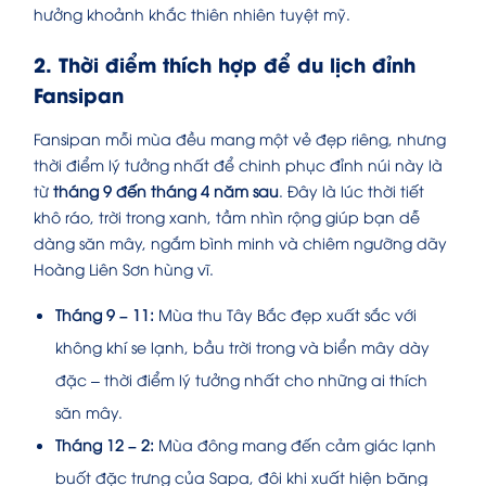
hưởng khoảnh khắc thiên nhiên tuyệt mỹ.
2. Thời điểm thích hợp để du lịch đỉnh
Fansipan
Fansipan mỗi mùa đều mang một vẻ đẹp riêng, nhưng
thời điểm lý tưởng nhất để chinh phục đỉnh núi này là
từ
tháng 9 đến tháng 4 năm sau
. Đây là lúc thời tiết
khô ráo, trời trong xanh, tầm nhìn rộng giúp bạn dễ
dàng săn mây, ngắm bình minh và chiêm ngưỡng dãy
Hoàng Liên Sơn hùng vĩ.
Tháng 9 – 11:
Mùa thu Tây Bắc đẹp xuất sắc với
không khí se lạnh, bầu trời trong và biển mây dày
đặc – thời điểm lý tưởng nhất cho những ai thích
săn mây.
Tháng 12 – 2:
Mùa đông mang đến cảm giác lạnh
buốt đặc trưng của Sapa, đôi khi xuất hiện băng