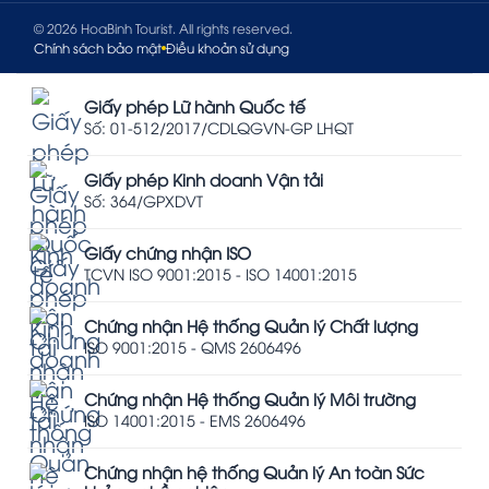
© 2026 HoaBinh Tourist. All rights reserved.
Chính sách bảo mật
Điều khoản sử dụng
Giấy phép Lữ hành Quốc tế
Số: 01-512/2017/CDLQGVN-GP LHQT
Giấy phép Kinh doanh Vận tải
Số: 364/GPXDVT
Giấy chứng nhận ISO
TCVN ISO 9001:2015 - ISO 14001:2015
Chứng nhận Hệ thống Quản lý Chất lượng
ISO 9001:2015 - QMS 2606496
Chứng nhận Hệ thống Quản lý Môi trường
ISO 14001:2015 - EMS 2606496
Chứng nhận hệ thống Quản lý An toàn Sức