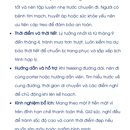
tốt và nên tập luyện nhẹ trước chuyến đi. Người có
bệnh tim mạch, huyết áp hoặc sức khỏe yếu nên
ưu tiên cáp treo để đảm bảo an toàn.
Thời điểm và thời tiết
: Lý tưởng nhất là từ tháng 9
đến tháng 4, tránh mưa trơn trượt. Luôn kiểm tra dự
báo thời tiết để chuẩn bị trang phục và sắp xếp lịch
trình hợp lý.
Hướng dẫn và hỗ trợ
: Khi trekking đường dài, nên đi
cùng porter hoặc hướng dẫn viên. Tìm hiểu trước về
cung đường, thời gian di chuyển và các điểm nghỉ
để chủ động khi lên kế hoạch.
Kinh nghiệm bổ ích:
Mang theo một ít tiền mặt vì
trên đỉnh hạn chế thanh toán thẻ. Giữ sức, nghỉ đều
để tránh sốc độ cao và canh thời điểm đẹp nếu
muốn săn mây hoặc ngắm bình minh.