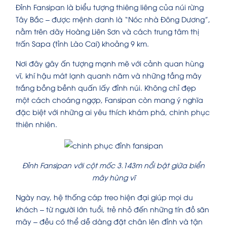
Đỉnh Fansipan là biểu tượng thiêng liêng của núi rừng
Tây Bắc – được mệnh danh là “Nóc nhà Đông Dương”,
nằm trên dãy Hoàng Liên Sơn và cách trung tâm thị
trấn Sapa (tỉnh Lào Cai) khoảng 9 km.
Nơi đây gây ấn tượng mạnh mẽ với cảnh quan hùng
vĩ, khí hậu mát lạnh quanh năm và những tầng mây
trắng bồng bềnh quấn lấy đỉnh núi. Không chỉ đẹp
một cách choáng ngợp, Fansipan còn mang ý nghĩa
đặc biệt với những ai yêu thích khám phá, chinh phục
thiên nhiên.
Đỉnh Fansipan với cột mốc 3.143m nổi bật giữa biển
mây hùng vĩ
Ngày nay, hệ thống cáp treo hiện đại giúp mọi du
khách – từ người lớn tuổi, trẻ nhỏ đến những tín đồ săn
mây – đều có thể dễ dàng đặt chân lên đỉnh và tận