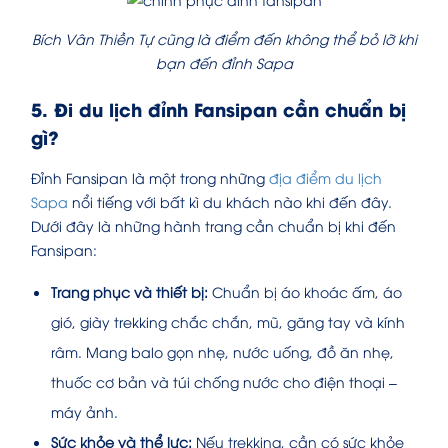
Bích Vân Thiền Tự cũng là điểm đến không thể bỏ lỡ khi
bạn đến đỉnh Sapa
5. Đi du lịch đỉnh Fansipan cần chuẩn bị
gì?
Đỉnh Fansipan là một trong những
địa điểm du lịch
Sapa
nổi tiếng với bất kì du khách nào khi đến đây.
Dưới đây là những hành trang cần chuẩn bị khi đến
Fansipan:
Trang phục và thiết bị:
Chuẩn bị áo khoác ấm, áo
gió, giày trekking chắc chắn, mũ, găng tay và kính
râm. Mang balo gọn nhẹ, nước uống, đồ ăn nhẹ,
thuốc cơ bản và túi chống nước cho điện thoại –
máy ảnh.
Sức khỏe và thể lực:
Nếu trekking, cần có sức khỏe