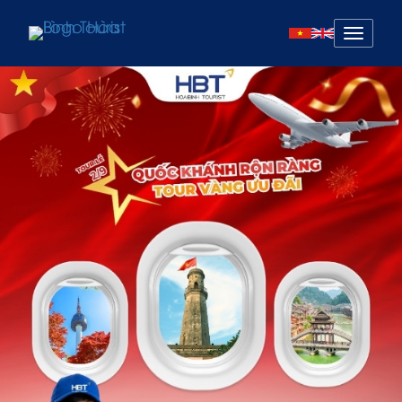
Mở
menu