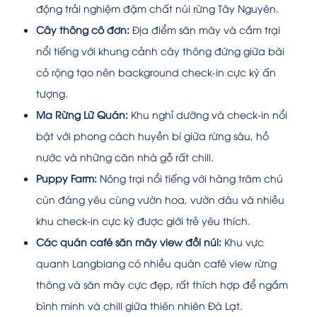
động trải nghiệm đậm chất núi rừng Tây Nguyên.
Cây thông cô đơn:
Địa điểm săn mây và cắm trại
nổi tiếng với khung cảnh cây thông đứng giữa bãi
cỏ rộng tạo nên background check-in cực kỳ ấn
tượng.
Ma Rừng Lữ Quán:
Khu nghỉ dưỡng và check-in nổi
bật với phong cách huyền bí giữa rừng sâu, hồ
nước và những căn nhà gỗ rất chill.
Puppy Farm:
Nông trại nổi tiếng với hàng trăm chú
cún đáng yêu cùng vườn hoa, vườn dâu và nhiều
khu check-in cực kỳ được giới trẻ yêu thích.
Các quán café săn mây view đồi núi:
Khu vực
quanh Langbiang có nhiều quán café view rừng
thông và săn mây cực đẹp, rất thích hợp để ngắm
bình minh và chill giữa thiên nhiên Đà Lạt.