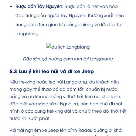
Rượu cần Tây Nguyên:
Rượu cần là nét văn hóa
đặc trưng của người Tây Nguyên, thường xuất hiện
trong các đêm giao lưu cồng chiêng và lửa trại tại
Langbiang.
Đặc sản gà nướng cơm lam tại Langbiang.
5.3 Lưu ý khi leo núi và đi xe Jeep
Nếu trekking hoặc leo núi Langbiang, du khách nên
mang giày thể thao có độ bám tốt, chuẩn bị nước
uống và áo khoác mỏng vì thời tiết trên núi khá lạnh,
đặc biệt vào sáng sớm. Ngoài ra, nên hạn chế đi một
mình ở các cung trekking dài và chú ý theo dõi thời tiết
trước khi xuất phát.
Với trải nghiệm xe Jeep lên đỉnh Radar, đường đi khá