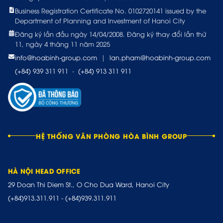
Business Registration Certificate No. 0102720141 issued by the
Department of Planning and Investment of Hanoi City
Đăng ký lần đầu ngày 14/04/2008. Đăng ký thay đổi lần thứ
11, ngày 4 tháng 11 năm 2025
info@hoabinh-group.com
|
lan.pham@hoabinh-group.com
(+84) 939 311 911
-
(+84) 913 311 911
HỆ THỐNG VĂN PHÒNG HÒA BÌNH GROUP
HÀ NỘI HEAD OFFICE
29 Doan Thi Diem St., O Cho Dua Ward, Hanoi City
(+84)913.311.911
-
(+84)939.311.911