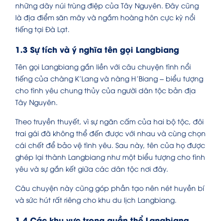
những dãy núi trùng điệp của Tây Nguyên. Đây cũng
là địa điểm săn mây và ngắm hoàng hôn cực kỳ nổi
tiếng tại Đà Lạt.
1.3 Sự tích và ý nghĩa tên gọi Langbiang
Tên gọi Langbiang gắn liền với câu chuyện tình nổi
tiếng của chàng K’Lang và nàng H’Biang – biểu tượng
cho tình yêu chung thủy của người dân tộc bản địa
Tây Nguyên.
Theo truyền thuyết, vì sự ngăn cấm của hai bộ tộc, đôi
trai gái đã không thể đến được với nhau và cùng chọn
cái chết để bảo vệ tình yêu. Sau này, tên của họ được
ghép lại thành Langbiang như một biểu tượng cho tình
yêu và sự gắn kết giữa các dân tộc nơi đây.
Câu chuyện này cũng góp phần tạo nên nét huyền bí
và sức hút rất riêng cho khu du lịch Langbiang.
1.4 Các khu vực trong quần thể Langbiang