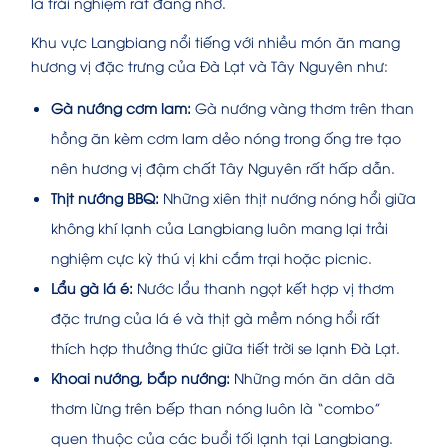
là trải nghiệm rất đáng nhớ.
Khu vực Langbiang nổi tiếng với nhiều món ăn mang
hương vị đặc trưng của Đà Lạt và Tây Nguyên như:
Gà nướng cơm lam:
Gà nướng vàng thơm trên than
hồng ăn kèm cơm lam dẻo nóng trong ống tre tạo
nên hương vị đậm chất Tây Nguyên rất hấp dẫn.
Thịt nướng BBQ:
Những xiên thịt nướng nóng hổi giữa
không khí lạnh của Langbiang luôn mang lại trải
nghiệm cực kỳ thú vị khi cắm trại hoặc picnic.
Lẩu gà lá é:
Nước lẩu thanh ngọt kết hợp vị thơm
đặc trưng của lá é và thịt gà mềm nóng hổi rất
thích hợp thưởng thức giữa tiết trời se lạnh Đà Lạt.
Khoai nướng, bắp nướng:
Những món ăn dân dã
thơm lừng trên bếp than nóng luôn là “combo”
quen thuộc của các buổi tối lạnh tại Langbiang.