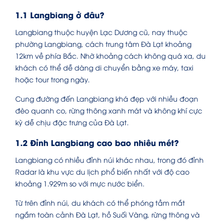
1.1 Langbiang ở đâu?
Langbiang thuộc huyện Lạc Dương cũ, nay thuộc
phường Langbiang, cách trung tâm Đà Lạt khoảng
12km về phía Bắc. Nhờ khoảng cách không quá xa, du
khách có thể dễ dàng di chuyển bằng xe máy, taxi
hoặc tour trong ngày.
Cung đường đến Langbiang khá đẹp với nhiều đoạn
đèo quanh co, rừng thông xanh mát và không khí cực
kỳ dễ chịu đặc trưng của Đà Lạt.
1.2 Đỉnh Langbiang cao bao nhiêu mét?
Langbiang có nhiều đỉnh núi khác nhau, trong đó đỉnh
Radar là khu vực du lịch phổ biến nhất với độ cao
khoảng 1.929m so với mực nước biển.
Từ trên đỉnh núi, du khách có thể phóng tầm mắt
ngắm toàn cảnh Đà Lạt, hồ Suối Vàng, rừng thông và