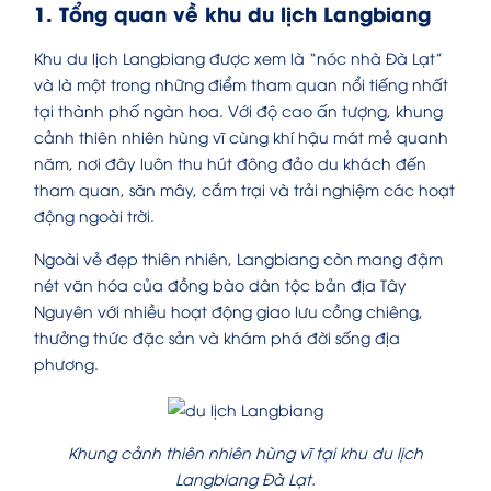
1. Tổng quan về khu du lịch Langbiang
Khu du lịch Langbiang được xem là “nóc nhà Đà Lạt”
và là một trong những điểm tham quan nổi tiếng nhất
tại thành phố ngàn hoa. Với độ cao ấn tượng, khung
cảnh thiên nhiên hùng vĩ cùng khí hậu mát mẻ quanh
năm, nơi đây luôn thu hút đông đảo du khách đến
tham quan, săn mây, cắm trại và trải nghiệm các hoạt
động ngoài trời.
Ngoài vẻ đẹp thiên nhiên, Langbiang còn mang đậm
nét văn hóa của đồng bào dân tộc bản địa Tây
Nguyên với nhiều hoạt động giao lưu cồng chiêng,
thưởng thức đặc sản và khám phá đời sống địa
phương.
Khung cảnh thiên nhiên hùng vĩ tại khu du lịch
Langbiang Đà Lạt.