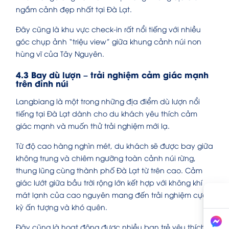
ngắm cảnh đẹp nhất tại Đà Lạt.
Đây cũng là khu vực check-in rất nổi tiếng với nhiều
góc chụp ảnh “triệu view” giữa khung cảnh núi non
hùng vĩ của Tây Nguyên.
4.3 Bay dù lượn – trải nghiệm cảm giác mạnh
trên đỉnh núi
Langbiang là một trong những địa điểm dù lượn nổi
tiếng tại Đà Lạt dành cho du khách yêu thích cảm
giác mạnh và muốn thử trải nghiệm mới lạ.
Từ độ cao hàng nghìn mét, du khách sẽ được bay giữa
không trung và chiêm ngưỡng toàn cảnh núi rừng,
thung lũng cùng thành phố Đà Lạt từ trên cao. Cảm
giác lướt giữa bầu trời rộng lớn kết hợp với không khí
mát lạnh của cao nguyên mang đến trải nghiệm cực
kỳ ấn tượng và khó quên.
Đây cũng là hoạt động được nhiều bạn trẻ yêu thích