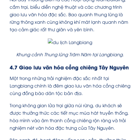
cắm trại, biểu diễn nghệ thuật và các chương trình
giao lưu văn hóa đặc sắc. Bao quanh thung lũng là
rừng thông xanh cùng không khí mát lạnh quanh năm
tạo cảm giác rất thư giãn và yên bình.
Khung cảnh Thung lũng Trăm Năm tại Langbiang.
4.7 Giao lưu văn hóa cồng chiêng Tây Nguyên
Một trong những trải nghiệm đặc sắc nhất tại
Langbiang chính là đêm giao lưu văn hóa cồng chiêng
cùng đồng bào dân tộc bản địa.
Trong không gian lửa trại giữa núi rừng, du khách sẽ
được thưởng thức các tiết mục múa hát truyền thống,
hòa mình vào âm thanh cồng chiêng rộn ràng và trải
nghiệm nét văn hóa đặc trưng của Tây Nguyên.
Bên cạnh đó, hoạt động uống rượu cần, thưởng thức