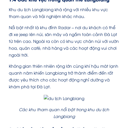
Khu du lịch Langbiang khá rộng với nhiều khu vực
tham quan và trải nghiệm khác nhau.
Nổi bật nhất là khu đỉnh Radar – nơi du khách có thể
đi xe jeep lên núi, săn mây và ngắm toàn cảnh Đà Lạt
từ trên cao. Ngoài ra còn có khu vực chân núi với vườn
hoa, quán café, nhà hàng và các hoạt động vui chơi
ngoài trời.
Không gian thiên nhiên rộng lớn cùng khí hậu mát lạnh
quanh năm khiến Langbiang trở thành điểm đến rất
được yêu thích cho các hoạt động nghỉ dưỡng và
khám phá tại Đà Lạt.
Các khu tham quan nổi bật trong khu du lịch
Langbiang