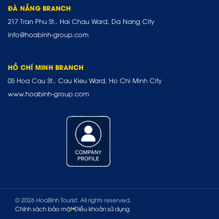
ĐÀ NẴNG BRANCH
217 Tran Phu St., Hai Chau Ward, Da Nang City
info@hoabinh-group.com
HỒ CHÍ MINH BRANCH
05 Hoa Cau St., Cau Kieu Ward, Ho Chi Minh City
www.hoabinh-group.com
© 2026 HoaBinh Tourist. All rights reserved.
Chính sách bảo mật
Điều khoản sử dụng