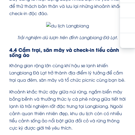
để thử thách bản thân và lưu lại những khoảnh khắc
check-in độc đáo.
Trải nghiệm dù lượn trên đỉnh Langbiang Đà Lạt.
4.4 Cắm trại, săn mây và check-in tiểu cảnh
sống ảo
Không gian rộng lớn cùng khí hậu se lạnh khiến
Langbiang Đà Lạt trở thành địa điểm lý tưởng để cắm
trại qua đêm, săn mây và tổ chức picnic cùng bạn bè.
Khoảnh khắc thức dậy giữa núi rừng, ngắm biển mây
bồng bềnh và thưởng thức ly cà phê nóng giữa tiết trời
lạnh là trải nghiệm rất đặc trưng tại Langbiang. Ngoài
cảnh quan thiên nhiên đẹp, khu du lịch còn có nhiều
tiểu cảnh sống ảo nổi bật giữa đồi cỏ và rừng thông
cực kỳ được giới trẻ yêu thích.