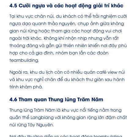
4.5 Cưỡi ngựa và các hoạt động giải trí khác
Tại khu vực chân núi, du khách có thể trải nghiệm cưỡi
ngựa dạo quanh thảo nguyên, chụp ảnh giữa không
gian núi rừng hoặc tham gia các hoạt động vui chơi
ngoài trời khác. Không khí nhộn nhịp nhưng vẫn rất
thoáng đãng và gần gũi thiên nhiên khiến nơi đây phù
hợp cho cả gia đình, nhóm bạn lẫn các đoàn
teambuilding.
Ngoài ra, khu du lịch còn có nhiều quán café view núi
và khu vực nghỉ chân để du khách thư giãn sau hành
trình khám phá.
4.6 Tham quan Thung lũng Trăm Năm
Thung lũng Trăm Năm là khu vực nổi tiếng nằm trong
quần thể Langbiang với không gian rộng lớn đậm chất
núi rừng Tây Nguyên.
Nơi đây thường diễn ra các hoạt động teambuilding,