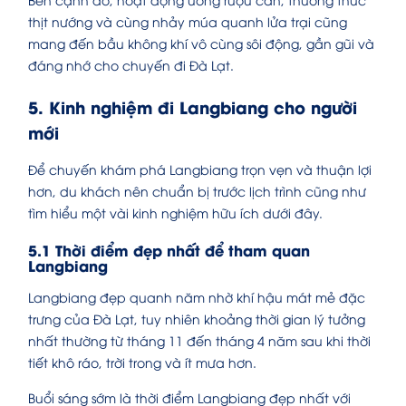
thịt nướng và cùng nhảy múa quanh lửa trại cũng
mang đến bầu không khí vô cùng sôi động, gần gũi và
đáng nhớ cho chuyến đi Đà Lạt.
5. Kinh nghiệm đi Langbiang cho người
mới
Để chuyến khám phá Langbiang trọn vẹn và thuận lợi
hơn, du khách nên chuẩn bị trước lịch trình cũng như
tìm hiểu một vài kinh nghiệm hữu ích dưới đây.
5.1 Thời điểm đẹp nhất để tham quan
Langbiang
Langbiang đẹp quanh năm nhờ khí hậu mát mẻ đặc
trưng của Đà Lạt, tuy nhiên khoảng thời gian lý tưởng
nhất thường từ tháng 11 đến tháng 4 năm sau khi thời
tiết khô ráo, trời trong và ít mưa hơn.
Buổi sáng sớm là thời điểm Langbiang đẹp nhất với