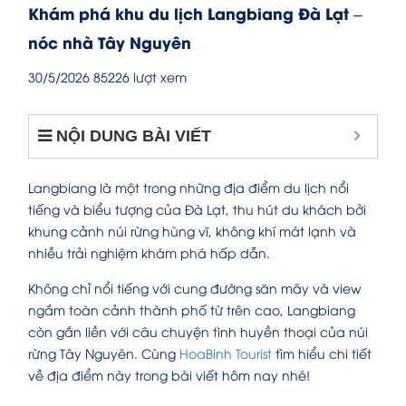
Khám phá khu du lịch Langbiang Đà Lạt –
nóc nhà Tây Nguyên
30/5/2026
85226 lượt xem
NỘI DUNG BÀI VIẾT
Langbiang là một trong những địa điểm du lịch nổi
tiếng và biểu tượng của Đà Lạt, thu hút du khách bởi
khung cảnh núi rừng hùng vĩ, không khí mát lạnh và
nhiều trải nghiệm khám phá hấp dẫn.
Không chỉ nổi tiếng với cung đường săn mây và view
ngắm toàn cảnh thành phố từ trên cao, Langbiang
còn gắn liền với câu chuyện tình huyền thoại của núi
rừng Tây Nguyên. Cùng
HoaBinh Tourist
tìm hiểu chi tiết
về địa điểm này trong bài viết hôm nay nhé!