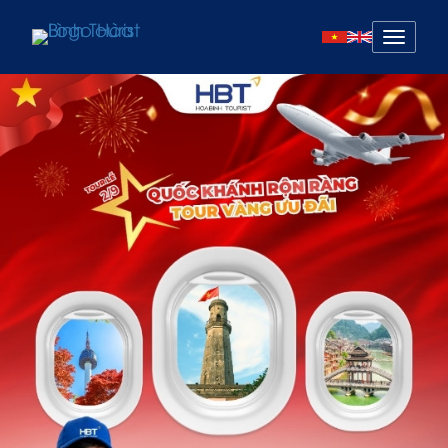
Mở
menu