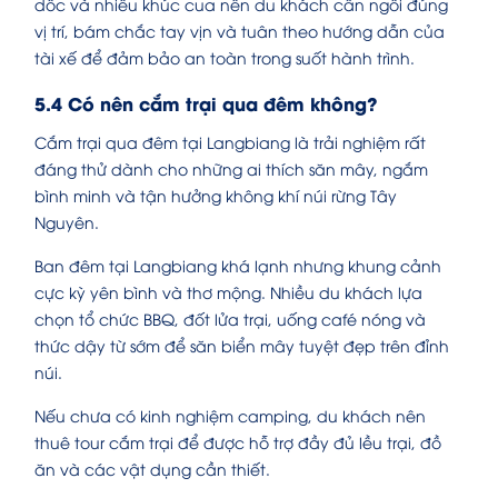
dốc và nhiều khúc cua nên du khách cần ngồi đúng
vị trí, bám chắc tay vịn và tuân theo hướng dẫn của
tài xế để đảm bảo an toàn trong suốt hành trình.
5.4 Có nên cắm trại qua đêm không?
Cắm trại qua đêm tại Langbiang là trải nghiệm rất
đáng thử dành cho những ai thích săn mây, ngắm
bình minh và tận hưởng không khí núi rừng Tây
Nguyên.
Ban đêm tại Langbiang khá lạnh nhưng khung cảnh
cực kỳ yên bình và thơ mộng. Nhiều du khách lựa
chọn tổ chức BBQ, đốt lửa trại, uống café nóng và
thức dậy từ sớm để săn biển mây tuyệt đẹp trên đỉnh
núi.
Nếu chưa có kinh nghiệm camping, du khách nên
thuê tour cắm trại để được hỗ trợ đầy đủ lều trại, đồ
ăn và các vật dụng cần thiết.