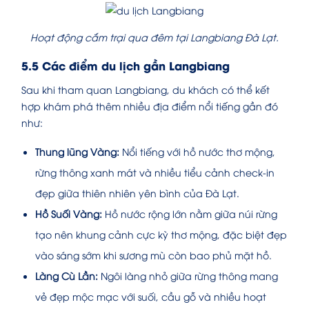
Hoạt động cắm trại qua đêm tại Langbiang Đà Lạt.
5.5 Các điểm du lịch gần Langbiang
Sau khi tham quan Langbiang, du khách có thể kết
hợp khám phá thêm nhiều địa điểm nổi tiếng gần đó
như:
Thung lũng Vàng:
Nổi tiếng với hồ nước thơ mộng,
rừng thông xanh mát và nhiều tiểu cảnh check-in
đẹp giữa thiên nhiên yên bình của Đà Lạt.
Hồ Suối Vàng:
Hồ nước rộng lớn nằm giữa núi rừng
tạo nên khung cảnh cực kỳ thơ mộng, đặc biệt đẹp
vào sáng sớm khi sương mù còn bao phủ mặt hồ.
Làng Cù Lần:
Ngôi làng nhỏ giữa rừng thông mang
vẻ đẹp mộc mạc với suối, cầu gỗ và nhiều hoạt