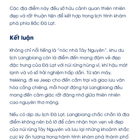
Các địa điểm này đều sở hữu cảnh quan thiên nhiên
đẹp và rất thuận tiện để kết hợp trong lịch trình khám
phá phía Bắc Đà Lạt.
Kết luận
Không chỉ nổi tiếng là “nóc nhà Tây Nguyên”, khu du
lịch Langbiang còn là điểm đến mang đậm vẻ đẹp
đặc trưng của Đà Lạt với núi rừng hùng vĩ, khí hậu mát
lạnh và vô số trải nghiệm hấp dẫn. Từ săn mây,
trekking, đi xe Jeep cho đến cắm trại và giao lưu văn
hóa cồng chiêng, mỗi hoạt động tại Langbiang đều
mang đến cảm giác rất đáng nhớ giữa thiên nhiên
cao nguyên thơ mộng.
Nếu có dịp du lịch Đà Lạt, Langbiang chắc chắn là địa
điểm không nên bỏ lỡ để cảm nhận trọn vẹn vẻ đẹp
của núi rừng Tây Nguyên và lưu lại những khoảnh khắc
cực kỳ ấn tượng trong hành trình khám phá thành phố