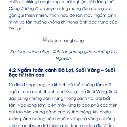
nhiên, trekking Langbiang là trải nghiệm rất đáng thử.
Cung đường đi bộ xuyên rừng mang đến cảm giác
gần gũi thiên nhiên, thích hợp để săn mây, ngắm bình
minh và tận hưởng không khí trong lành đặc trưng của
Đà Lạt.
Xe Jeep chinh phục đỉnh Langbiang giữa núi rừng Tây
Nguyên.
4.2 Ngắm toàn cảnh Đà Lạt, Suối Vàng – Suối
Bạc từ trên cao
Từ đỉnh Langbiang, du khách có thể phóng tầm mắt
ngắm toàn cảnh thành phố Đà Lạt, hồ Suối Vàng, Suối
Bạc cùng những cánh rừng thông xanh trải dài bất
tận. Vào sáng sớm, biển mây lững lờ bao phủ các triền
núi tạo nên khung cảnh cực kỳ thơ mộng. Khi chiều
xuống, ánh hoàng hôn nhuộm vàng cả vùng núi rừng
khiến Langbiang trở thành một trong những địa điểm