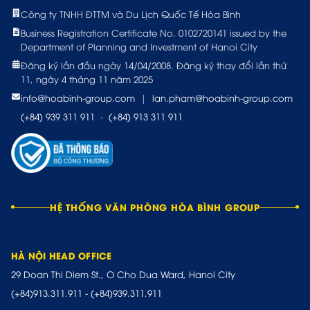
Công ty TNHH ĐTTM và Du Lịch Quốc Tế Hòa Bình
Business Registration Certificate No. 0102720141 issued by the
Department of Planning and Investment of Hanoi City
Đăng ký lần đầu ngày 14/04/2008. Đăng ký thay đổi lần thứ
11, ngày 4 tháng 11 năm 2025
info@hoabinh-group.com
|
lan.pham@hoabinh-group.com
(+84) 939 311 911
-
(+84) 913 311 911
HỆ THỐNG VĂN PHÒNG HÒA BÌNH GROUP
HÀ NỘI HEAD OFFICE
29 Doan Thi Diem St., O Cho Dua Ward, Hanoi City
(+84)913.311.911
-
(+84)939.311.911