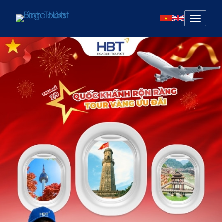
Mở
menu