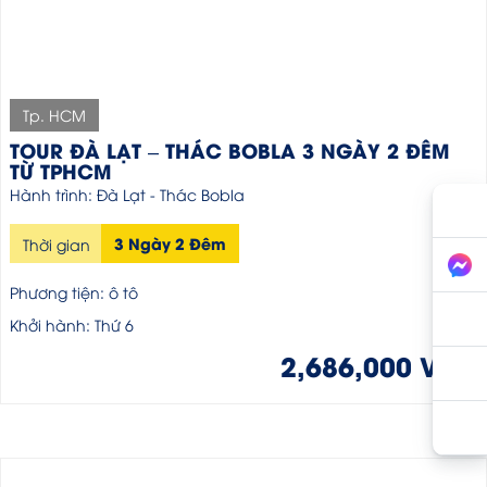
Tp. HCM
TOUR ĐÀ LẠT – THÁC BOBLA 3 NGÀY 2 ĐÊM
TỪ TPHCM
Hành trình: Đà Lạt - Thác Bobla
3 Ngày 2 Đêm
Thời gian
Phương tiện: ô tô
Khởi hành: Thứ 6
2,686,000 VND