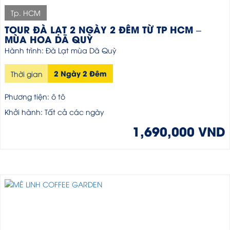
Tp. HCM
TOUR ĐÀ LẠT 2 NGÀY 2 ĐÊM TỪ TP HCM –
MÙA HOA DÃ QUỲ
Hành trình: Đà Lạt mùa Dã Quỳ
2 Ngày 2 Đêm
Thời gian
Phương tiện: ô tô
Khởi hành: Tất cả các ngày
1,690,000 VND