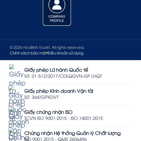
© 2026 HoaBinh Tourist. All rights reserved.
Chính sách bảo mật
Điều khoản sử dụng
Giấy phép Lữ hành Quốc tế
Số: 01-512/2017/CDLQGVN-GP LHQT
Giấy phép Kinh doanh Vận tải
Số: 364/GPXDVT
Giấy chứng nhận ISO
TCVN ISO 9001:2015 - ISO 14001:2015
Chứng nhận Hệ thống Quản lý Chất lượng
ISO 9001:2015 - QMS 2606496