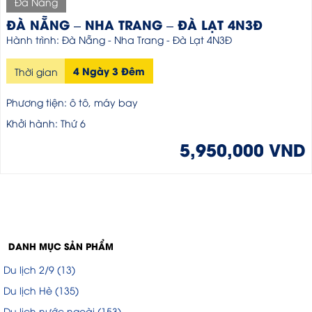
Đà Nẵng
ĐÀ NẴNG – NHA TRANG – ĐÀ LẠT 4N3Đ
Hành trình: Đà Nẵng - Nha Trang - Đà Lạt 4N3Đ
4 Ngày 3 Đêm
Thời gian
Phương tiện: ô tô, máy bay
Khởi hành: Thứ 6
5,950,000 VND
DANH MỤC SẢN PHẨM
Du lịch 2/9
(13)
Du lịch Hè
(135)
Du lịch nước ngoài
(153)