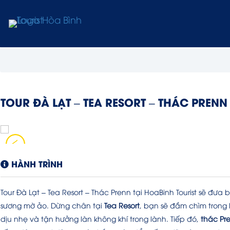
TOUR ĐÀ LẠT – TEA RESORT – THÁC PRENN
HÀNH TRÌNH
Tour Đà Lạt – Tea Resort – Thác Prenn tại HoaBinh Tourist sẽ đ
sương mờ ảo. Dừng chân tại
Tea Resort
, bạn sẽ đắm chìm trong
dịu nhẹ và tận hưởng làn không khí trong lành. Tiếp đó,
thác Pr