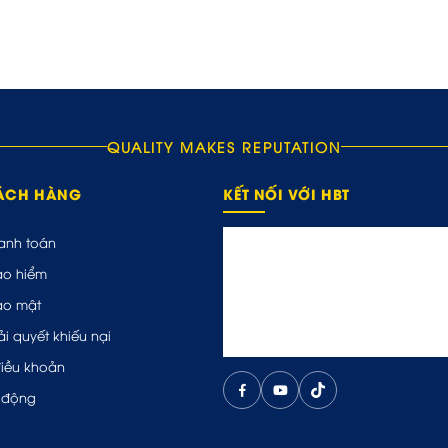
QUALITY MAKES REPUTATION
HÁCH HÀNG
KẾT NỐI VỚI HBT
anh toán
ảo hiểm
ảo mật
ải quyết khiếu nại
điều khoản
 động