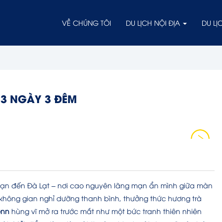
VỀ CHÚNG TÔI
DU LỊCH NỘI ĐỊA
DU L
 3 NGÀY 3 ĐÊM
ưa bạn đến Đà Lạt – nơi cao nguyên lãng mạn ẩn mình giữa màn
 không gian nghỉ dưỡng thanh bình, thưởng thức hương trà
enn
hùng vĩ mở ra trước mắt như một bức tranh thiên nhiên