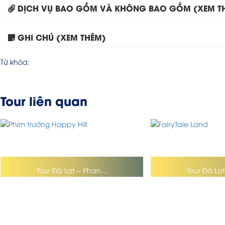
DỊCH VỤ BAO GỒM VÀ KHÔNG BAO GỒM (XEM T
GHI CHÚ (XEM THÊM)
Từ khóa:
Tour liên quan
Tour Đà Lạt – Phan...
Tour Đà Lạt