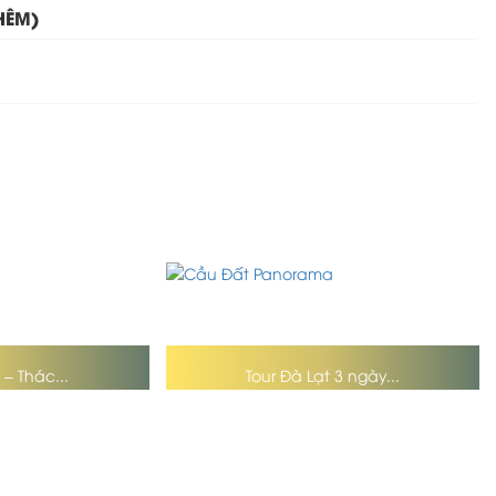
HÊM)
 – Thác...
Tour Đà Lạt 3 ngày...