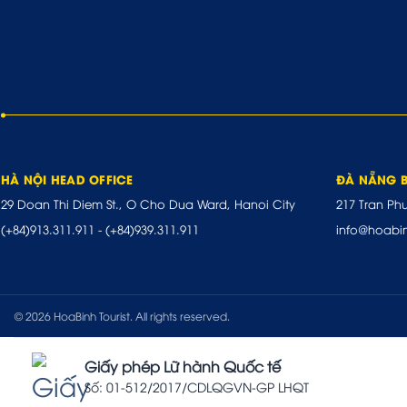
HÀ NỘI HEAD OFFICE
ĐÀ NẴNG 
29 Doan Thi Diem St., O Cho Dua Ward, Hanoi City
217 Tran Ph
(+84)913.311.911
-
(+84)939.311.911
info@hoabi
© 2026 HoaBinh Tourist. All rights reserved.
Giấy phép Lữ hành Quốc tế
Số: 01-512/2017/CDLQGVN-GP LHQT