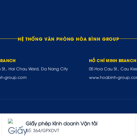
HỆ THỐNG VĂN PHÒNG HÒA BÌNH GROUP
BRANCH
HỒ CHÍ MINH BRANCH
u St., Hai Chau Ward, Da Nang City
05 Hoa Cau St., Cau Kie
nh-group.com
www.hoabinh-group.c
Giấy phép Kinh doanh Vận tải
Số: 364/GPXDVT