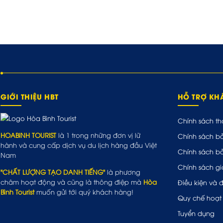
GIỚI THIỆU HBT
HỖ TRỢ K
Chính sách th
HOABINH TOURIST
là 1 trong những đơn vị lữ
Chính sách b
hành và cung cấp dịch vụ du lịch hàng đầu Việt
Chính sách b
Nam
Chính sách gi
"CHẤT LƯỢNG TẠO DANH TIẾNG"
là phương
châm hoạt động và cũng là thông điệp mà
Hòa
Điều kiện và 
Bình Tourist
muốn gửi tới quý khách hàng!
Quy chế hoạt
Tuyển dụng