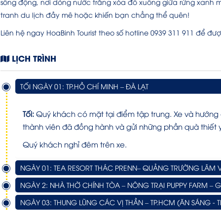
sống động, nơi dòng nước trắng xóa đổ xuống giữa rừng xanh m
tranh du lịch đầy mê hoặc khiến bạn chẳng thể quên!
Liên hệ ngay HoaBinh Tourist theo số hotline 0939 311 911 để đư
LỊCH TRÌNH
TỐI NGÀY 01: TP.HỒ CHÍ MINH – ĐÀ LẠT
Tối:
Quý khách có mặt tại điểm tập trung. Xe và hướn
thành viên đã đồng hành và gửi những phần quà thiết
Quý khách nghỉ đêm trên xe.
NGÀY 01: TEA RESORT THÁC PRENN– QUẢNG TRƯỜNG LÂM VI
NGÀY 2: NHÀ THỜ CHÍNH TÒA – NÔNG TRẠI PUPPY FARM – 
NGÀY 03: THUNG LŨNG CÁC VỊ THẦN – TP.HCM (ĂN SÁNG - 