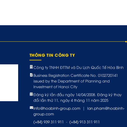
THÔNG TIN CÔNG TY
Công ty TNHH ĐTTM và Du Lịch Quốc Tế Hòa Bình
Business Registration Certificate No. 0102720141
issued by the Department of Planning and
Investment of Hanoi City
Đăng ký lần đầu ngày 14/04/2008. Đăng ký thay
đổi lần thứ 11, ngày 4 tháng 11 năm 2025
info@hoabinh-group.com
|
lan.pham@hoabinh-
group.com
(+84) 939 311 911
-
(+84) 913 311 911