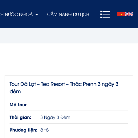
ỊCH NƯỚC NGOÀI
CẨM NANG DU LỊCH
Tour Đà Lạt – Tea Resort – Thác Prenn 3 ngày 3
đêm
Mã tour
Thời gian:
3 Ngày 3 Đêm
Phương tiện:
ô tô