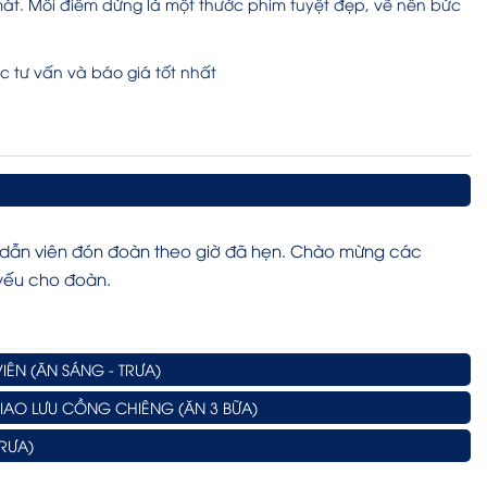
át. Mỗi điểm dừng là một thước phim tuyệt đẹp, vẽ nên bức
ợc tư vấn và báo giá tốt nhất
g dẫn viên đón đoàn theo giờ đã hẹn. Chào mừng các
 yếu cho đoàn.
ÊN (ĂN SÁNG - TRƯA)
GIAO LƯU CỒNG CHIÊNG (ĂN 3 BỮA)
TRƯA)