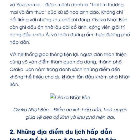
và Yokohama – được mệnh danh là “trái tim thương
mại và ẩm thực” của xứ sở hoa anh đào. Không chỉ
nổi tiếng với những khu phố sôi động, Osaka Nhật Bản
còn ghi dấu ấn nhờ lâu đài cổ kính, công viên giải trí
hàng đầu châu Á, và thiên đường ẩm thực đường phố
hấp dẫn.
Với hệ thống giao thông tiện lợi, người dân thân thiện,
cùng vô vàn điểm tham quan đa dạng, thành phố
Osaka luôn nằm trong danh sách những điểm đến
không thể thiếu cho du khách lần đầu khám phá Nhật
Bản.
Osaka Nhật Bản – Điểm du lịch hấp dẫn, hoà quyện
giữa vẻ đẹp cổ kính và khu phố hiện đại.
2. Những địa điểm du lịch hấp dẫn
không thể bỏ qua ở Osaka Nhật Bản