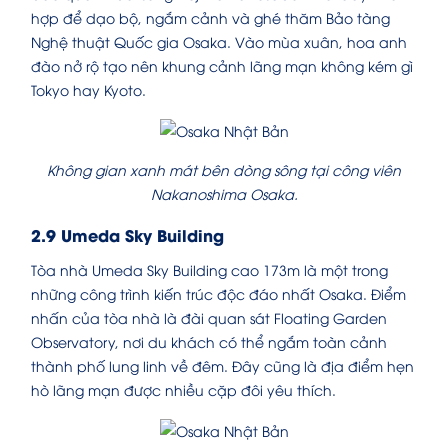
hợp để dạo bộ, ngắm cảnh và ghé thăm Bảo tàng
Nghệ thuật Quốc gia Osaka. Vào mùa xuân, hoa anh
đào nở rộ tạo nên khung cảnh lãng mạn không kém gì
Tokyo hay Kyoto.
Không gian xanh mát bên dòng sông tại công viên
Nakanoshima Osaka.
2.9 Umeda Sky Building
Tòa nhà Umeda Sky Building cao 173m là một trong
những công trình kiến trúc độc đáo nhất Osaka. Điểm
nhấn của tòa nhà là đài quan sát Floating Garden
Observatory, nơi du khách có thể ngắm toàn cảnh
thành phố lung linh về đêm. Đây cũng là địa điểm hẹn
hò lãng mạn được nhiều cặp đôi yêu thích.