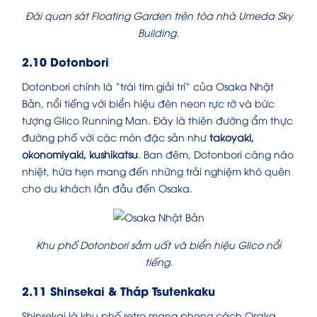
Đài quan sát Floating Garden trên tòa nhà Umeda Sky
Building.
2.10 Dotonbori
Dotonbori chính là “trái tim giải trí” của Osaka Nhật
Bản, nổi tiếng với biển hiệu đèn neon rực rỡ và bức
tượng Glico Running Man. Đây là thiên đường ẩm thực
đường phố với các món đặc sản như
takoyaki,
okonomiyaki, kushikatsu
. Ban đêm, Dotonbori càng náo
nhiệt, hứa hẹn mang đến những trải nghiệm khó quên
cho du khách lần đầu đến Osaka.
Khu phố Dotonbori sầm uất và biển hiệu Glico nổi
tiếng.
2.11 Shinsekai & Tháp Tsutenkaku
Shinsekai là khu phố retro mang phong cách Osaka