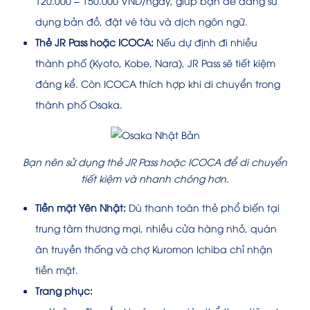
120.000 – 150.000 VND/ngày, giúp bạn dễ dàng sử
dụng bản đồ, đặt vé tàu và dịch ngôn ngữ.
Thẻ JR Pass hoặc ICOCA:
Nếu dự định đi nhiều
thành phố (Kyoto, Kobe, Nara), JR Pass sẽ tiết kiệm
đáng kể. Còn ICOCA thích hợp khi di chuyển trong
thành phố Osaka.
Bạn nên sử dụng thẻ JR Pass hoặc ICOCA để di chuyển
tiết kiệm và nhanh chóng hơn.
Tiền mặt Yên Nhật:
Dù thanh toán thẻ phổ biến tại
trung tâm thương mại, nhiều cửa hàng nhỏ, quán
ăn truyền thống và chợ Kuromon Ichiba chỉ nhận
tiền mặt.
Trang phục: