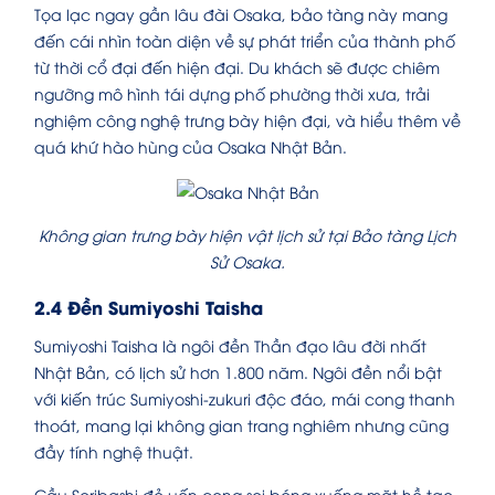
Tọa lạc ngay gần lâu đài Osaka, bảo tàng này mang
đến cái nhìn toàn diện về sự phát triển của thành phố
từ thời cổ đại đến hiện đại. Du khách sẽ được chiêm
ngưỡng mô hình tái dựng phố phường thời xưa, trải
nghiệm công nghệ trưng bày hiện đại, và hiểu thêm về
quá khứ hào hùng của Osaka Nhật Bản.
Không gian trưng bày hiện vật lịch sử tại Bảo tàng Lịch
Sử Osaka.
2.4 Đền Sumiyoshi Taisha
Sumiyoshi Taisha là ngôi đền Thần đạo lâu đời nhất
Nhật Bản, có lịch sử hơn 1.800 năm. Ngôi đền nổi bật
với kiến trúc Sumiyoshi-zukuri độc đáo, mái cong thanh
thoát, mang lại không gian trang nghiêm nhưng cũng
đầy tính nghệ thuật.
Cầu Soribashi đỏ uốn cong soi bóng xuống mặt hồ tạo