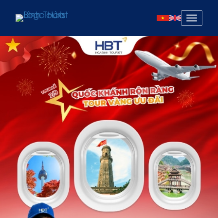
Mở
menu