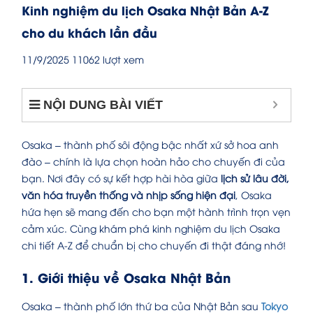
Kinh nghiệm du lịch Osaka Nhật Bản A-Z
cho du khách lần đầu
11/9/2025
11062 lượt xem
NỘI DUNG BÀI VIẾT
Osaka – thành phố sôi động bậc nhất xứ sở hoa anh
đào – chính là lựa chọn hoàn hảo cho chuyến đi của
bạn. Nơi đây có sự kết hợp hài hòa giữa
lịch sử lâu đời,
văn hóa truyền thống và nhịp sống hiện đại
, Osaka
hứa hẹn sẽ mang đến cho bạn một hành trình trọn vẹn
cảm xúc. Cùng khám phá kinh nghiệm du lịch Osaka
chi tiết A-Z để chuẩn bị cho chuyến đi thật đáng nhớ!
1. Giới thiệu về Osaka Nhật Bản
Osaka – thành phố lớn thứ ba của Nhật Bản sau
Tokyo