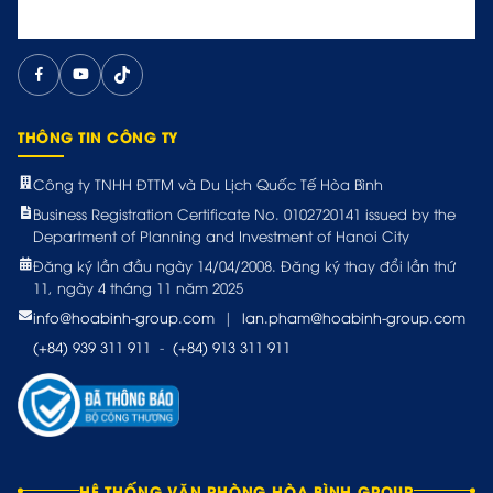
THÔNG TIN CÔNG TY
Công ty TNHH ĐTTM và Du Lịch Quốc Tế Hòa Bình
Business Registration Certificate No. 0102720141 issued by the
Department of Planning and Investment of Hanoi City
Đăng ký lần đầu ngày 14/04/2008. Đăng ký thay đổi lần thứ
11, ngày 4 tháng 11 năm 2025
info@hoabinh-group.com
|
lan.pham@hoabinh-group.com
(+84) 939 311 911
-
(+84) 913 311 911
HỆ THỐNG VĂN PHÒNG HÒA BÌNH GROUP