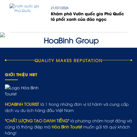
21/07/2026
Khám phá Vườn quốc gia Phú Quốc
lá phổi xanh của đảo ngọc
QUALITY MAKES REPUTATION
GIỚI THIỆU HBT
HOABINH TOURIST
là 1 trong những đơn vị lữ hành và cung cấp
dịch vụ du lịch hàng đầu Việt Nam
"CHẤT LƯỢNG TẠO DANH TIẾNG"
là phương châm hoạt động và
cũng là thông điệp mà
Hòa Bình Tourist
muốn gửi tới quý khách
hàng!