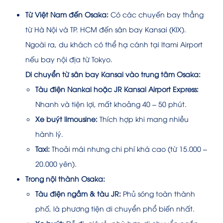
Từ Việt Nam đến Osaka:
Có các chuyến bay thẳng
từ Hà Nội và TP. HCM đến sân bay Kansai (KIX).
Ngoài ra, du khách có thể hạ cánh tại Itami Airport
nếu bay nội địa từ Tokyo.
Di chuyển từ sân bay Kansai vào trung tâm Osaka:
Tàu điện Nankai hoặc JR Kansai Airport Express:
Nhanh và tiện lợi, mất khoảng 40 – 50 phút.
Xe buýt limousine:
Thích hợp khi mang nhiều
hành lý.
Taxi:
Thoải mái nhưng chi phí khá cao (từ 15.000 –
20.000 yên).
Trong nội thành Osaka:
Tàu điện ngầm & tàu JR:
Phủ sóng toàn thành
phố, là phương tiện di chuyển phổ biến nhất.