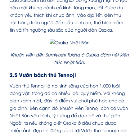
nên một khung cảnh cổ kính, lãng mạn, rất được du
khách yêu thích khi chụp ảnh. Vào dịp Tết, đền thu
hút hàng triệu người đến cầu bình an, thể hiện niềm
tin và tín ngưỡng sâu sắc của người dân Osaka.
K
huôn viên đền Sumiyoshi Taisha ở Osaka đậm nét kiến
trúc Nhật Bản.
2.5 Vườn bách thú Tennoji
Vườn thú Tennoji là nơi sinh sống của hơn 1.000 loài
động vật, trong đó có nhiều loài quý hiếm. Với không
gian xanh mát, đây là điểm vui chơi phù hợp cho cả
gia đình. Bên cạnh đó, khuôn viên Tennoji còn có vườn
Nhật Bản yên bình, lý tưởng để dạo bộ và thư giãn.
Ngoài ra nếu không biết Osaka ở đâu chụp được
nhiều ảnh đẹp thì đừng bỏ lỡ tới Vườn thú Tennoji nhé!