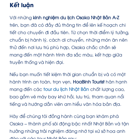
Kết luận
Với những
kinh nghiệm du lịch Osaka Nhật Bản A-Z
trên, bạn đã có đầy đủ thông tin để lên kế hoạch chi
tiết cho chuyến đi đầu tiên. Từ chọn thời điểm lý tưởng,
chuẩn bị hành lý, cách di chuyển, những món ăn nên
thử đến nơi lưu trú phù hợp, Osaka chắc chắn sẽ
mang đến một hành trình đa sắc màu, kết hợp giữa
truyền thống và hiện đại.
Nếu bạn muốn tiết kiệm thời gian chuẩn bị và có một
hành trình an toàn, trọn vẹn,
HoaBinh Tourist
hân hạnh
mang đến các
tour du lịch Nhật Bản
chất lượng cao,
bao gồm vé máy bay khứ hồi, lưu trú, tham quan nổi
tiếng và hướng dẫn viên am hiểu văn hóa bản địa.
Hãy để chúng tôi đồng hành cùng bạn khám phá
Osaka – thành phố sôi động bậc nhất Nhật Bản và tận
hưởng những trải nghiệm đáng nhớ tại xứ sở hoa anh
đào với các tour Nhật Bản sau: