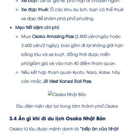
Xe buýt:
Dễ đi, giá rẻ, phù hợp di chuyển ngắn.
Xe đạp thuê:
Ở các khu du lịch, bạn có thể thuê
xe đạp để khám phá phố phường.
Mẹo tiết kiệm chi phí:
Mua
Osaka Amazing Pass
(2.800 yên/ngày hoặc
3.600 yên/2 ngày), bao gồm đi lại không giới hạn
bằng tàu và xe buýt, đồng thời được miễn
phí/giảm giá vé vào hơn 40 điểm tham quan.
Nếu kết hợp tham quan Kyoto, Nara, Kobe, hãy
cân nhắc
JR West Kansai Rail Pass
.
Tàu điện hiện đại tại trung tâm thành phố Osaka.
3.4 Ăn gì khi đi du lịch Osaka Nhật Bản
Osaka từ lâu được mệnh danh là
“bếp ăn của Nhật