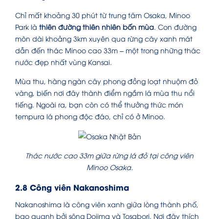
Chỉ mất khoảng 30 phút từ trung tâm Osaka, Minoo
Park là
thiên đường thiên nhiên bốn mùa
. Con đường
mòn dài khoảng 3km xuyên qua rừng cây xanh mát
dẫn đến thác Minoo cao 33m – một trong những thác
nước đẹp nhất vùng Kansai.
Mùa thu, hàng ngàn cây phong đồng loạt nhuộm đỏ
vàng, biến nơi đây thành điểm ngắm lá mùa thu nổi
tiếng. Ngoài ra, bạn còn có thể thưởng thức món
tempura lá phong độc đáo, chỉ có ở Minoo.
Thác nước cao 33m giữa rừng lá đỏ tại công viên
Minoo Osaka.
2.8 Công viên Nakanoshima
Nakanoshima là công viên xanh giữa lòng thành phố,
bao quanh bởi sông Dojima và Tosabori. Nơi đây thích