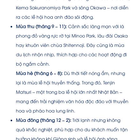
Kema Sakuranomiya Park và sông Okawa – nơi diễn
ra các lễ hội hoa anh đào sôi động.
Mùa thu (tháng 9 – 11):
Cảnh sắc lãng mạn với lá
phong đỏ vàng rực rỡ tại Minoo Park, lâu đài Osaka
hay khuôn viên chùa Shitennoji. Đây cũng là mùa
du lịch nhộn nhịp, thích hợp cho các hoạt động đi
bộ ngắm cảnh.
Mùa hè (tháng 6 – 8):
Dù thời tiết nóng ẩm, nhưng
lại là mùa lễ hội truyền thống. Trong đó, Tenjin
Matsuri – một trong ba lễ hội lớn nhất Nhật Bản –
mang đến trải nghiệm văn hóa độc đáo với thuyền
hoa và pháo hoa lung linh.
Mùa đông (tháng 12 – 2):
Trời lạnh nhưng không
quá khắc nghiệt, phù hợp cho du khách muốn tận
hưởng không khí Giáng sinh và lễ hội ánh sáng