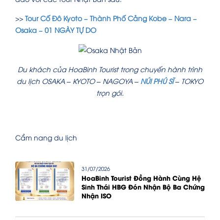
>>
Tour Cố Đô Kyoto – Thành Phố Cảng Kobe – Nara –
Osaka – 01 NGÀY TỰ DO
Du khách của HoaBinh Tourist trong chuyến hành trình
du lịch OSAKA – KYOTO – NAGOYA –
NÚI PHÚ SĨ
– TOKYO
trọn gói.
Cẩm nang du lịch
31/07/2026
HoaBinh Tourist Đồng Hành Cùng Hệ
Sinh Thái HBG Đón Nhận Bộ Ba Chứng
Nhận ISO