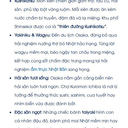
Kushikatsu:
Món xiên chiên giòn gồm thịt, rau củ, hải
sản, phủ lớp bột vàng ruộm. Mỗi xiên được ăn kèm
nước chấm bí truyền, đậm đà và lạ miệng. Khu phố
Shinsekai được coi là
“thiên đường Kushikatsu”
.
Yakiniku & Wagyu:
Đến du lịch Osaka, đừng bỏ qua
trải nghiệm nướng thịt bò Nhật hảo hạng. Từng lát
wagyu mềm mại, béo ngậy tan chảy trong miệng,
kết hợp cùng sốt chấm đặc trưng mang lại trải
nghiệm
ẩm thực Nhật Bản
sang trọng.
Hải sản tươi sống:
Osaka nằm gần cảng biển nên
hải sản luôn tươi ngon. Chợ Kuromon Ichiba là nơi lý
tưởng để thưởng thức sushi, sashimi, cua tuyết hay
nhím biển vừa được đánh bắt.
Đặc sản ngọt:
Những chiếc bánh
taiyaki
hình con
cá nhân đậu đỏ, bánh phô mai Nhật mềm mịn hay