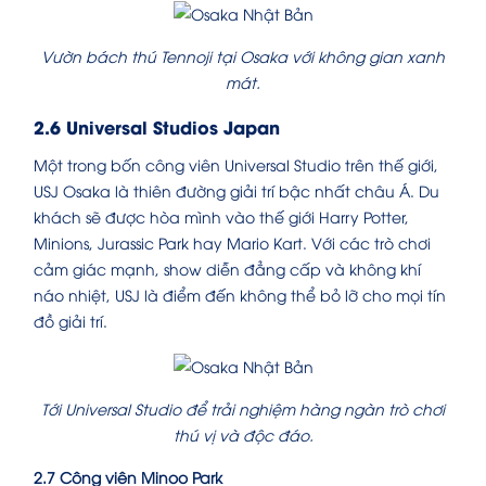
Vườn bách thú Tennoji tại Osaka với không gian xanh
mát.
2.6 Universal Studios Japan
Một trong bốn công viên Universal Studio trên thế giới,
USJ Osaka là thiên đường giải trí bậc nhất châu Á. Du
khách sẽ được hòa mình vào thế giới Harry Potter,
Minions, Jurassic Park hay Mario Kart. Với các trò chơi
cảm giác mạnh, show diễn đẳng cấp và không khí
náo nhiệt, USJ là điểm đến không thể bỏ lỡ cho mọi tín
đồ giải trí.
Tới Universal Studio để trải nghiệm hàng ngàn trò chơi
thú vị và độc đáo.
2.7 Công viên Minoo Park