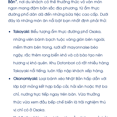
Bản”
, nơi du khách có thể thưởng thức vô vàn món
ngon mang đậm bản sắc địa phương, từ ẩm thực
đường phố dân dã đến những bữa tiệc cao cấp. Dưới
đây là những món ăn nổi bật bạn nhất định phải thử:
Takoyaki:
Biểu tượng ẩm thực đường phố Osaka,
những viên bánh bạch tuộc vàng giòn bên ngoài,
mềm thơm bên trong, rưới sốt mayonnaise béo
ngậy, rắc thêm rong biển khô và cá bào tạo nên
hương vị khó quên. Khu Dotonbori có rất nhiều hàng
Takoyaki nổi tiếng, luôn tấp nập khách xếp hàng.
Okonomiyaki:
Loại bánh xèo Nhật Bản hấp dẫn với
lớp bột mỏng kết hợp bắp cải, hải sản hoặc thịt ba
chỉ, nướng trực tiếp ngay trên bàn. Vừa thưởng
thức vừa xem đầu bếp chế biến là trải nghiệm thú
vị chỉ có ở Osaka.