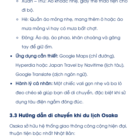
Xuân – Thu: Áo khoác nhẹ, giày thể thao tiện cho
đi bộ.
Hè: Quần áo mỏng nhẹ, mang thêm ô hoặc áo
mưa mỏng vì hay có mưa bất chợt.
Đông: Áo dạ, áo phao, khăn choàng và găng
tay để giữ ấm.
Ứng dụng cần thiết:
Google Maps (chỉ đường),
Hyperdia hoặc Japan Travel by Navitime (lịch tàu),
Google Translate (dịch ngôn ngữ).
Hành lý cá nhân:
Một chiếc vali gọn nhẹ và ba lô
đeo chéo sẽ giúp bạn dễ di chuyển, đặc biệt khi sử
dụng tàu điện ngầm đông đúc.
3.3 Hướng dẫn di chuyển khi du lịch Osaka
Osaka sở hữu hệ thống giao thông công cộng hiện đại,
thuận tiện bậc nhất Nhật Bản: