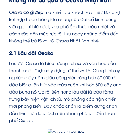
Osaka có gì đẹp
mà khiến du khách say mê? Đó là sự
kết hợp hoàn hảo giữa những lâu đài cổ kính, công
viên giải trí hiện đại, khu phố ẩm thực náo nhiệt và
cảnh sắc bốn mùa rực rỡ. Lưu ngay những điểm đến
không thể bỏ lỡ khi tới Osaka Nhật Bản nhé!
2.1 Lâu đài Osaka
Lâu đài Osaka là biểu tượng lịch sử và văn hóa của
thành phố, được xây dựng từ thế kỷ 16. Công trình uy
nghiêm này nằm giữa công viên rộng hơn 60.000m²,
đặc biệt cuốn hút vào mùa xuân khi hơn 600 cây anh
đào bung nở rực rỡ. Bên trong lâu đài là bảo tàng
trưng bày hiện vật lịch sử, mô phỏng các trận chiến
thời phong kiến. Đây chắc chắn là điểm dừng chân
đầu tiên mà du khách nên khám phá khi đến thành
phố Osaka.