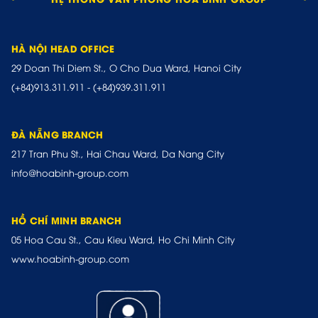
HÀ NỘI HEAD OFFICE
29 Doan Thi Diem St., O Cho Dua Ward, Hanoi City
(+84)913.311.911
-
(+84)939.311.911
ĐÀ NẴNG BRANCH
217 Tran Phu St., Hai Chau Ward, Da Nang City
info@hoabinh-group.com
HỒ CHÍ MINH BRANCH
05 Hoa Cau St., Cau Kieu Ward, Ho Chi Minh City
www.hoabinh-group.com