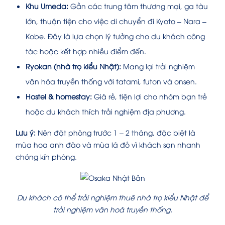
Khu Umeda:
Gần các trung tâm thương mại, ga tàu
lớn, thuận tiện cho việc di chuyển đi Kyoto – Nara –
Kobe. Đây là lựa chọn lý tưởng cho du khách công
tác hoặc kết hợp nhiều điểm đến.
Ryokan (nhà trọ kiểu Nhật):
Mang lại trải nghiệm
văn hóa truyền thống với tatami, futon và onsen.
Hostel & homestay:
Giá rẻ, tiện lợi cho nhóm bạn trẻ
hoặc du khách thích trải nghiệm địa phương.
Lưu ý:
Nên đặt phòng trước 1 – 2 tháng, đặc biệt là
mùa hoa anh đào và mùa lá đỏ vì khách sạn nhanh
chóng kín phòng.
Du khách có thể trải nghiệm thuê nhà trọ kiểu Nhật để
trải nghiệm văn hoá truyền thống.