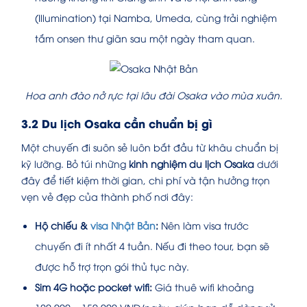
(Illumination) tại Namba, Umeda, cùng trải nghiệm
tắm onsen thư giãn sau một ngày tham quan.
Hoa anh đào nở rực tại lâu đài Osaka vào mùa xuân.
3.2 Du lịch Osaka cần chuẩn bị gì
Một chuyến đi suôn sẻ luôn bắt đầu từ khâu chuẩn bị
kỹ lưỡng. Bỏ túi những
kinh nghiệm du lịch Osaka
dưới
đây để tiết kiệm thời gian, chi phí và tận hưởng trọn
vẹn vẻ đẹp của thành phố nơi đây:
Hộ chiếu &
visa Nhật Bản
:
Nên làm visa trước
chuyến đi ít nhất 4 tuần. Nếu đi theo tour, bạn sẽ
được hỗ trợ trọn gói thủ tục này.
Sim 4G hoặc pocket wifi:
Giá thuê wifi khoảng