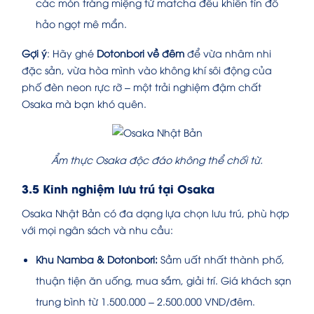
các món tráng miệng từ matcha đều khiến tín đồ
hảo ngọt mê mẩn.
Gợi ý
: Hãy ghé
Dotonbori về đêm
để vừa nhâm nhi
đặc sản, vừa hòa mình vào không khí sôi động của
phố đèn neon rực rỡ – một trải nghiệm đậm chất
Osaka mà bạn khó quên.
Ẩm thực Osaka độc đáo không thể chối từ.
3.5 Kinh nghiệm lưu trú tại Osaka
Osaka Nhật Bản có đa dạng lựa chọn lưu trú, phù hợp
với mọi ngân sách và nhu cầu:
Khu Namba & Dotonbori:
Sầm uất nhất thành phố,
thuận tiện ăn uống, mua sắm, giải trí. Giá khách sạn
trung bình từ 1.500.000 – 2.500.000 VND/đêm.