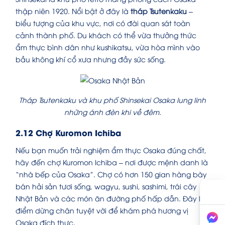
thập niên 1920. Nổi bật ở đây là
tháp Tsutenkaku
–
biểu tượng của khu vực, nơi có đài quan sát toàn
cảnh thành phố. Du khách có thể vừa thưởng thức
ẩm thực bình dân như kushikatsu, vừa hòa mình vào
bầu không khí cổ xưa nhưng đầy sức sống.
Tháp Tsutenkaku và khu phố Shinsekai Osaka lung linh
những ánh đèn khi về đêm.
2.12 Chợ Kuromon Ichiba
Nếu bạn muốn trải nghiệm ẩm thực Osaka đúng chất,
hãy đến chợ Kuromon Ichiba – nơi được mệnh danh là
“nhà bếp của Osaka”. Chợ có hơn 150 gian hàng bày
bán hải sản tươi sống, wagyu, sushi, sashimi, trái cây
Nhật Bản và các món ăn đường phố hấp dẫn. Đây là
điểm dừng chân tuyệt vời để khám phá hương vị
Osaka đích thực.