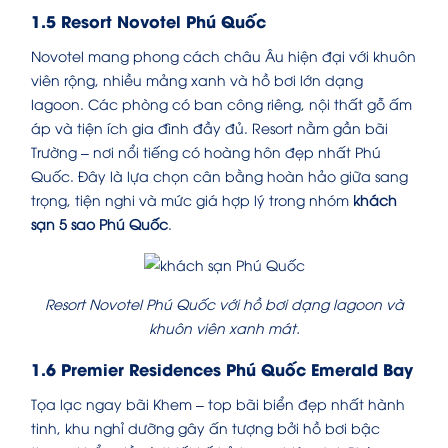
1.5 Resort Novotel Phú Quốc
Novotel mang phong cách châu Âu hiện đại với khuôn
viên rộng, nhiều mảng xanh và hồ bơi lớn dạng
lagoon. Các phòng có ban công riêng, nội thất gỗ ấm
áp và tiện ích gia đình đầy đủ. Resort nằm gần bãi
Trường – nơi nổi tiếng có hoàng hôn đẹp nhất Phú
Quốc. Đây là lựa chọn cân bằng hoàn hảo giữa sang
trọng, tiện nghi và mức giá hợp lý trong nhóm
khách
sạn 5 sao Phú Quốc
.
Resort Novotel Phú Quốc với hồ bơi dạng lagoon và
khuôn viên xanh mát.
1.6 Premier Residences Phú Quốc Emerald Bay
Tọa lạc ngay bãi Khem – top bãi biển đẹp nhất hành
tinh, khu nghỉ dưỡng gây ấn tượng bởi hồ bơi bậc