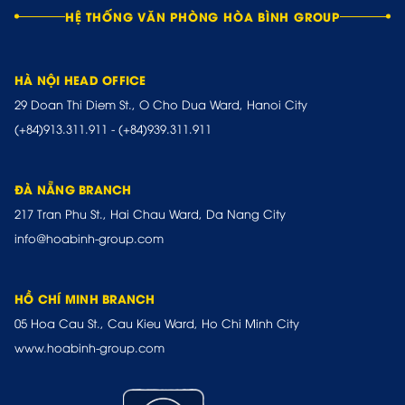
HỆ THỐNG VĂN PHÒNG HÒA BÌNH GROUP
HÀ NỘI HEAD OFFICE
29 Doan Thi Diem St., O Cho Dua Ward, Hanoi City
(+84)913.311.911
-
(+84)939.311.911
ĐÀ NẴNG BRANCH
217 Tran Phu St., Hai Chau Ward, Da Nang City
info@hoabinh-group.com
HỒ CHÍ MINH BRANCH
05 Hoa Cau St., Cau Kieu Ward, Ho Chi Minh City
www.hoabinh-group.com