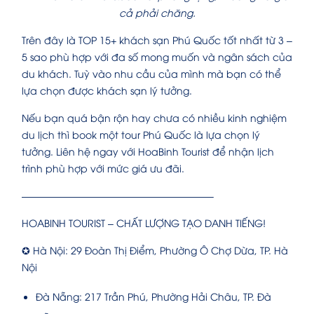
cả phải chăng.
Trên đây là TOP 15+ khách sạn Phú Quốc tốt nhất từ 3 –
5 sao phù hợp với đa số mong muốn và ngân sách của
du khách. Tuỳ vào nhu cầu của mình mà bạn có thể
lựa chọn được khách sạn lý tưởng.
Nếu bạn quá bận rộn hay chưa có nhiều kinh nghiệm
du lịch thì book một tour Phú Quốc là lựa chọn lý
tưởng. Liên hệ ngay với HoaBinh Tourist để nhận lịch
trình phù hợp với mức giá ưu đãi.
———————————————————–
HOABINH TOURIST – CHẤT LƯỢNG TẠO DANH TIẾNG!
✪ Hà Nội: 29 Đoàn Thị Điểm, Phường Ô Chợ Dừa, TP. Hà
Nội
Đà Nẵng: 217 Trần Phú, Phường Hải Châu, TP. Đà