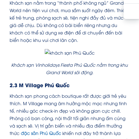
Khách sạn nằm trong “thành phố không ngủ” Grand
World nên tiện vui chơi, mua sắm suốt ngày đêm. Thiết
kế trẻ trung, phòng sạch sẽ, tiện nghi đầy đủ và mức
giá dễ chịu. Dù không có bãi biển riêng nhưng du
khách có thể sử dụng xe điện để di chuyển đến bãi
biển hoặc khu vui chơi lân cận.
Khách sạn Vinholidays Fiesta Phú Quốc nằm trong khu
Grand World sôi động.
2.3 M Village Phú Quốc
Khách sạn phong cách boutique rất được giới trẻ yêu
thích. M Village mang âm hưởng mộc mạc nhưng tinh
tế, nhiều góc check-in đẹp và không gian cực chill.
Phòng có ban công, nội thất tối giản nhưng ấm cúng
và sạch sẽ. Vị trí gần biển và nhiều địa điểm thưởng
thức
đặc sản Phú Quốc
khiến nơi đây trở thành lựa