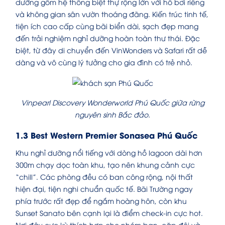
dưỡng gồm hệ thống biệt thự rộng lớn với hồ bơi riêng
và không gian sân vườn thoáng đãng. Kiến trúc tinh tế,
tiện ích cao cấp cùng bãi biển dài, sạch đẹp mang
đến trải nghiệm nghỉ dưỡng hoàn toàn thư thái. Đặc
biệt, từ đây di chuyển đến VinWonders và Safari rất dễ
dàng và vô cùng lý tưởng cho gia đình có trẻ nhỏ.
Vinpearl Discovery Wonderworld Phú Quốc giữa rừng
nguyên sinh Bắc đảo.
1.3 Best Western Premier Sonasea Phú Quốc
Khu nghỉ dưỡng nổi tiếng với dòng hồ lagoon dài hơn
300m chạy dọc toàn khu, tạo nên khung cảnh cực
“chill”. Các phòng đều có ban công rộng, nội thất
hiện đại, tiện nghi chuẩn quốc tế. Bãi Trường ngay
phía trước rất đẹp để ngắm hoàng hôn, còn khu
Sunset Sanato bên cạnh lại là điểm check-in cực hot.
Nơi đây cực kỳ thích hợp cho nhóm bạn, cặp đôi và