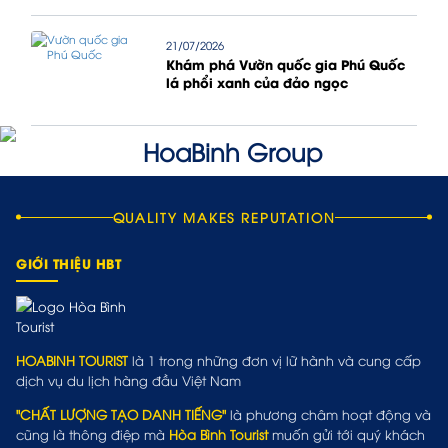
21/07/2026
Khám phá Vườn quốc gia Phú Quốc
lá phổi xanh của đảo ngọc
QUALITY MAKES REPUTATION
GIỚI THIỆU HBT
HOABINH TOURIST
là 1 trong những đơn vị lữ hành và cung cấp
dịch vụ du lịch hàng đầu Việt Nam
"CHẤT LƯỢNG TẠO DANH TIẾNG"
là phương châm hoạt động và
cũng là thông điệp mà
Hòa Bình Tourist
muốn gửi tới quý khách