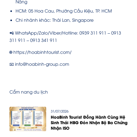
Nẵng
HCM: 05 Hoa Cau, Phường Cầu Kiệu, TP. HCM
Chi nhánh khác: Thái Lan, Singapore
📲 WhatsApp/Zalo/Viber/Hotline: 0939 311 911 – 0913
311 911 – 0913 341 911
🌐 https://hoabinhtourist.com/
📧 info@hoabinh-group.com
Cẩm nang du lịch
31/07/2026
HoaBinh Tourist Đồng Hành Cùng Hệ
Sinh Thái HBG Đón Nhận Bộ Ba Chứng
Nhận ISO