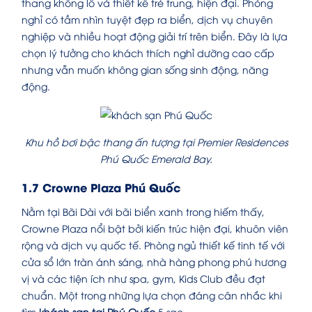
thang khổng lồ và thiết kế trẻ trung, hiện đại. Phòng
nghỉ có tầm nhìn tuyệt đẹp ra biển, dịch vụ chuyên
nghiệp và nhiều hoạt động giải trí trên biển. Đây là lựa
chọn lý tưởng cho khách thích nghỉ dưỡng cao cấp
nhưng vẫn muốn không gian sống sinh động, năng
động.
Khu hồ bơi bậc thang ấn tượng tại Premier Residences
Phú Quốc Emerald Bay.
1.7 Crowne Plaza Phú Quốc
Nằm tại Bãi Dài với bãi biển xanh trong hiếm thấy,
Crowne Plaza nổi bật bởi kiến trúc hiện đại, khuôn viên
rộng và dịch vụ quốc tế. Phòng ngủ thiết kế tinh tế với
cửa sổ lớn tràn ánh sáng, nhà hàng phong phú hương
vị và các tiện ích như spa, gym, Kids Club đều đạt
chuẩn. Một trong những lựa chọn đáng cân nhắc khi
tìm
khách sạn tại Phú Quốc
5 sao.