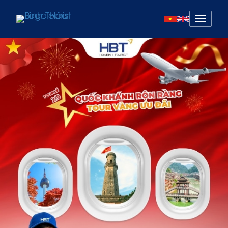
Mở
menu