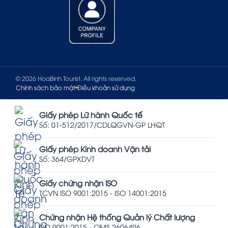
© 2026 HoaBinh Tourist. All rights reserved.
Chính sách bảo mật
Điều khoản sử dụng
Giấy phép Lữ hành Quốc tế
Số: 01-512/2017/CDLQGVN-GP LHQT
Giấy phép Kinh doanh Vận tải
Số: 364/GPXDVT
Giấy chứng nhận ISO
TCVN ISO 9001:2015 - ISO 14001:2015
Chứng nhận Hệ thống Quản lý Chất lượng
ISO 9001:2015 - QMS 2606496