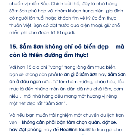
chuẩn vị miền Bắc. Chính bởi thế, đây là nhà hàng
Sầm Sơn phù hợp với nhóm khách trung niên, gia đình
có người lớn tuổi hoặc khách tìm về ký ức ẩm thực
thuần Việt. Bạn có đặt trước qua điện thoại, giữ chỗ
miễn phí cho đoàn từ 10 người.
15. Sầm Sơn không chỉ có biển đẹp – mà
còn là thiên đường ẩm thực!
Với hơn 15 địa chỉ “vàng” trong làng ẩm thực biển,
bạn sẽ không còn phải lo
ăn gì ở Sầm Sơn
hay
Sầm Sơn
ăn ở đâu ngon
nữa. Từ tôm hùm nướng, cháo hàu, lẩu
mực lá đến những món ăn dân dã như chả tôm, cơm
niêu… mỗi nhà hàng đều mang một hương vị riêng,
một nét đẹp rất “Sầm Sơn”.
Và nếu bạn muốn trải nghiệm một chuyến du lịch trọn
vẹn –
không cần phải bận tâm chọn quán, đặt xe,
hay đặt phòng
, hãy để
HoaBinh Tourist
lo trọn gói cho