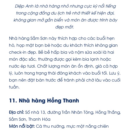
Diệp Anh là nhà hàng nhỏ nhưng cực kỳ nổi tiếng
trong cộng đồng du lịch trẻ nhờ thiết kế hiện đại,
không gian mở gần biển và món ăn được trình bày
đẹp mắt.
Nhà hàng Sầm Sơn này thích hợp cho các buổi hẹn
hò, họp mặt bạn bè hoặc du khách thích không gian
check-in đẹp. Bề bề hấp bia và nộm sứa xoài là hai
món đặc sắc, thường được gọi kèm bia lạnh hoặc
nước ép tươi. Chất lượng món ăn ổn định, giá cả hợp
lý, luôn trong trạng thái đông khách vào buổi tối. Lưu ý,
bạn nên đặt bàn trước để tránh phải chờ lâu vào cuối
tuần.
11. Nhà hàng Hồng Thanh
Địa chỉ:
Số nhà 13, đường Trần Nhân Tông, Hồng Thắng,
Sầm Sơn, Thanh Hóa
Món nổi bật:
Cá thu nướng, mực một nắng chiên