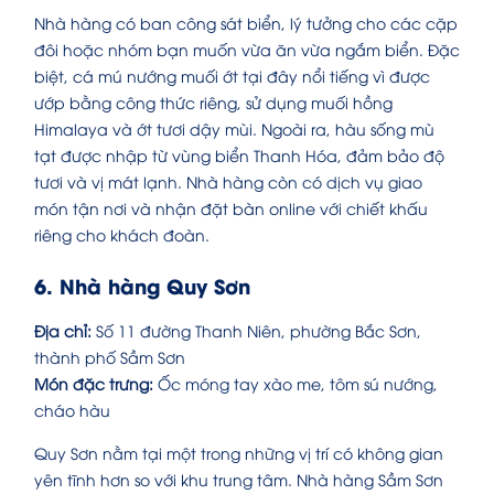
Nhà hàng có ban công sát biển, lý tưởng cho các cặp
đôi hoặc nhóm bạn muốn vừa ăn vừa ngắm biển. Đặc
biệt, cá mú nướng muối ớt tại đây nổi tiếng vì được
ướp bằng công thức riêng, sử dụng muối hồng
Himalaya và ớt tươi dậy mùi. Ngoài ra, hàu sống mù
tạt được nhập từ vùng biển Thanh Hóa, đảm bảo độ
tươi và vị mát lạnh. Nhà hàng còn có dịch vụ giao
món tận nơi và nhận đặt bàn online với chiết khấu
riêng cho khách đoàn.
6. Nhà hàng Quy Sơn
Địa chỉ:
Số 11 đường Thanh Niên, phường Bắc Sơn,
thành phố Sầm Sơn
Món đặc trưng:
Ốc móng tay xào me, tôm sú nướng,
cháo hàu
Quy Sơn nằm tại một trong những vị trí có không gian
yên tĩnh hơn so với khu trung tâm. Nhà hàng Sầm Sơn