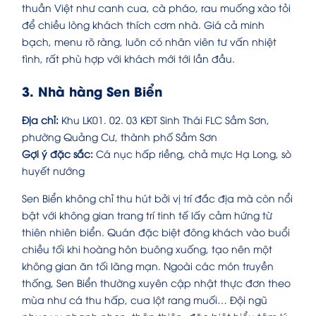
thuần Việt như canh cua, cà pháo, rau muống xào tỏi
để chiều lòng khách thích cơm nhà. Giá cả minh
bạch, menu rõ ràng, luôn có nhân viên tư vấn nhiệt
tình, rất phù hợp với khách mới tới lần đầu.
3. Nhà hàng Sen Biển
Địa chỉ:
Khu LK01. 02. 03 KĐT Sinh Thái FLC Sầm Sơn,
phường Quảng Cư, thành phố Sầm Sơn
Gợi ý đặc sắc:
Cá nục hấp riềng, chả mực Hạ Long, sò
huyết nướng
Sen Biển không chỉ thu hút bởi vị trí đắc địa mà còn nổi
bật với không gian trang trí tinh tế lấy cảm hứng từ
thiên nhiên biển. Quán đặc biệt đông khách vào buổi
chiều tối khi hoàng hôn buông xuống, tạo nên một
không gian ăn tối lãng mạn. Ngoài các món truyền
thống, Sen Biển thường xuyên cập nhật thực đơn theo
mùa như cá thu hấp, cua lột rang muối… Đội ngũ