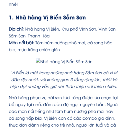
nhé!
1. Nhà hàng Vị Biển Sầm Sơn
Địa chỉ:
Nhà hàng Vị Biển, Khu phố Vinh Sơn, Vinh Sơn,
Sầm Sơn, Thanh Hóa
Món nổi bật:
Tôm hùm nướng phô mai, cá song hấp
bia, mực trứng chiên giòn
Vị Biển là một trong những nhà hàng Sầm Sơn có vị trí
đắc địa nhất, với không gian 3 tầng rộng lớn, thiết kế
hiện đại nhưng vẫn giữ nét thân thiện với thiên nhiên.
Nhà hàng phục vụ hải sản tươi sống được lựa chọn tại
bể ngay tại chỗ, đảm bảo độ ngọt nguyên bản. Ngoài
các món nổi tiếng như tôm hùm nướng phô mai hay
cá song hấp bia, Vị Biển còn có các combo gia đình,
thực đơn dành riêng cho trẻ nhỏ, người lớn tuổi và cả