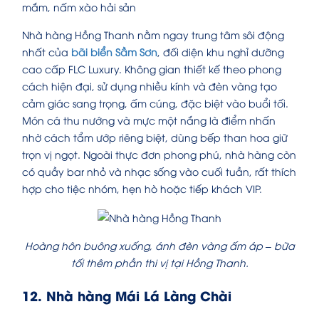
mắm, nấm xào hải sản
Nhà hàng Hồng Thanh nằm ngay trung tâm sôi động
nhất của
bãi biển Sầm Sơn
, đối diện khu nghỉ dưỡng
cao cấp FLC Luxury. Không gian thiết kế theo phong
cách hiện đại, sử dụng nhiều kính và đèn vàng tạo
cảm giác sang trọng, ấm cúng, đặc biệt vào buổi tối.
Món cá thu nướng và mực một nắng là điểm nhấn
nhờ cách tẩm ướp riêng biệt, dùng bếp than hoa giữ
trọn vị ngọt. Ngoài thực đơn phong phú, nhà hàng còn
có quầy bar nhỏ và nhạc sống vào cuối tuần, rất thích
hợp cho tiệc nhóm, hẹn hò hoặc tiếp khách VIP.
Hoàng hôn buông xuống, ánh đèn vàng ấm áp – bữa
tối thêm phần thi vị tại Hồng Thanh.
12. Nhà hàng Mái Lá Làng Chài