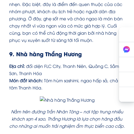
nhẹn. Đặc biệt, đây là điểm đến quen thuộc của các
nhóm phượt, khách du lịch trẻ hoặc người dân địa
phương. Ở đây, ghẹ sốt me và cháo ngao là món bán
chạy nhất vì vừa ngon vừa có mức giá hợp lý. Cuối
cùng, bạn có thể chủ động thời gian bởi nhà hàng
phục vụ xuyên suốt từ sáng tới tối muộn.
9. Nhà hàng Thắng Hương
Địa chỉ:
đối diện FLC City, Thanh Niên, Quảng C, Sầm
Sơn, Thanh Hóa
Món đắt khách:
Tôm hùm sashimi, ngao hấp sả, chả
tôm Thanh Hóa.
Nằm trên đường Trần Nhân Tông – nơi tập trung nhiều
khách sạn 4 sao, Thắng Hương là lựa chọn hàng đầu
cho những ai muốn trải nghiệm ẩm thực biển cao cấp.