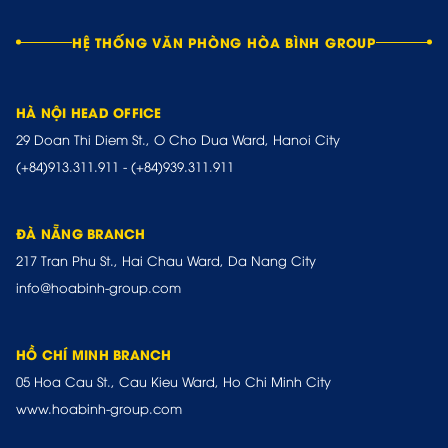
HỆ THỐNG VĂN PHÒNG HÒA BÌNH GROUP
HÀ NỘI HEAD OFFICE
29 Doan Thi Diem St., O Cho Dua Ward, Hanoi City
(+84)913.311.911
-
(+84)939.311.911
ĐÀ NẴNG BRANCH
217 Tran Phu St., Hai Chau Ward, Da Nang City
info@hoabinh-group.com
HỒ CHÍ MINH BRANCH
05 Hoa Cau St., Cau Kieu Ward, Ho Chi Minh City
www.hoabinh-group.com