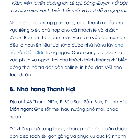
Nằm trên tuyến đường lớn Lê Lợi, Dũng Quých nổi bật
với biển hiệu xanh biển bắt mắt và bãi đỗ xe rộng rãi.
Nhà hàng có không gian rộng, chia thành nhiều khu
vực riêng biệt, phù hợp cho cả khách lẻ và khách
đoàn. Bạn có thể hoàn toàn yên tâm về các món ăn
đều là nguyên liệu tươi sống được nhà hàng lấy
chợ
hải sản Sầm Sơn
trong ngày. Quán cũng có các khu
vực phục vụ ngoài trời cho khách thích không khí biển,
đồng thời hỗ trợ đặt bàn online, in hóa đơn VAT cho
tour đoàn.
8. Nhà hàng Thanh Hợi
Địa chỉ:
43 Thanh Niên, P. Bắc Sơn, Sầm Sơn, Thanh Hóa
Món ngon:
Ghẹ sốt me, hàu nướng phô mai, cháo
ngao.
Dù không quá sang trọng, nhưng nhà hàng luôn được
dọn dẹp sạch sẽ, gọn gàng và phục vụ cực kỳ nhanh