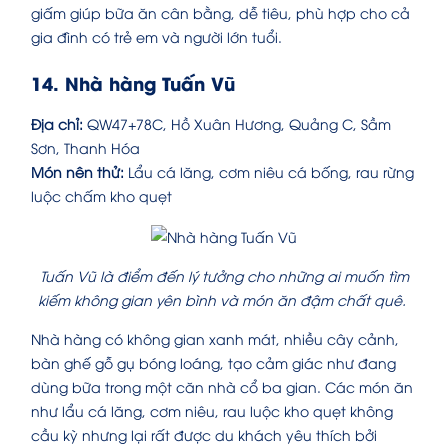
giấm giúp bữa ăn cân bằng, dễ tiêu, phù hợp cho cả
gia đình có trẻ em và người lớn tuổi.
14. Nhà hàng Tuấn Vũ
Địa chỉ:
QW47+78C, Hồ Xuân Hương, Quảng C, Sầm
Sơn, Thanh Hóa
Món nên thử:
Lẩu cá lăng, cơm niêu cá bống, rau rừng
luộc chấm kho quẹt
Tuấn Vũ là điểm đến lý tưởng cho những ai muốn tìm
kiếm không gian yên bình và món ăn đậm chất quê.
Nhà hàng có không gian xanh mát, nhiều cây cảnh,
bàn ghế gỗ gụ bóng loáng, tạo cảm giác như đang
dùng bữa trong một căn nhà cổ ba gian. Các món ăn
như lẩu cá lăng, cơm niêu, rau luộc kho quẹt không
cầu kỳ nhưng lại rất được du khách yêu thích bởi