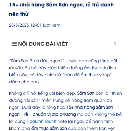
15+ nhà hàng Sầm Sơn ngon, rẻ trứ danh
nên thử
28/5/2025
12901 lượt xem
NỘI DUNG BÀI VIẾT
“Sầm Sơn ăn ở đâu ngon?” – Nếu bạn cũng từng bối
rối với câu hỏi này giữa thiên đường ẩm thực du lịch
biển này, thì đây chính là “bản đồ ẩm thực vàng”
dành cho bạn.
Không chỉ nổi tiếng với biển đẹp,
Sầm Sơn
còn là “thiên
đường hải sản” miền Trung với hàng trăm quán ăn
ngon. Dưới đây là tổng hợp
15+ nhà hàng Sầm Sơn
ngon – rẻ – chuẩn vị địa phương
mà bạn không thể bỏ
lỡ, cùng
HoaBinh Tourist
note lại ngay để hành trình
khám phá
ẩm thực Sầm Sơn
của bạn thêm trọn vẹn