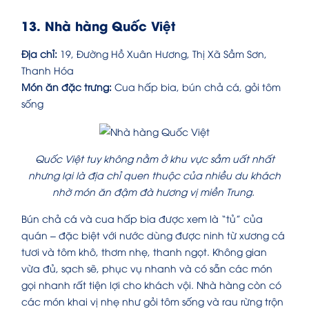
13. Nhà hàng Quốc Việt
Địa chỉ:
19, Đường Hồ Xuân Hương, Thị Xã Sầm Sơn,
Thanh Hóa
Món ăn đặc trưng:
Cua hấp bia, bún chả cá, gỏi tôm
sống
Quốc Việt tuy không nằm ở khu vực sầm uất nhất
nhưng lại là địa chỉ quen thuộc của nhiều du khách
nhờ món ăn đậm đà hương vị miền Trung.
Bún chả cá và cua hấp bia được xem là “tủ” của
quán – đặc biệt với nước dùng được ninh từ xương cá
tươi và tôm khô, thơm nhẹ, thanh ngọt. Không gian
vừa đủ, sạch sẽ, phục vụ nhanh và có sẵn các món
gọi nhanh rất tiện lợi cho khách vội. Nhà hàng còn có
các món khai vị nhẹ như gỏi tôm sống và rau rừng trộn