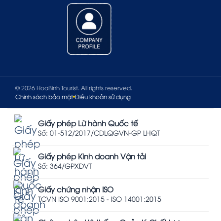
© 2026 HoaBinh Tourist. All rights reserved.
Chính sách bảo mật
Điều khoản sử dụng
Giấy phép Lữ hành Quốc tế
Số: 01-512/2017/CDLQGVN-GP LHQT
Giấy phép Kinh doanh Vận tải
Số: 364/GPXDVT
Giấy chứng nhận ISO
TCVN ISO 9001:2015 - ISO 14001:2015