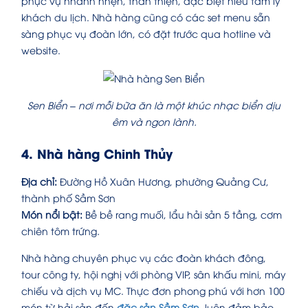
phục vụ nhanh nhẹn, thân thiện, đặc biệt hiểu tâm lý
khách du lịch. Nhà hàng cũng có các set menu sẵn
sàng phục vụ đoàn lớn, có đặt trước qua hotline và
website.
Sen Biển – nơi mỗi bữa ăn là một khúc nhạc biển dịu
êm và ngon lành.
4. Nhà hàng Chinh Thủy
Địa chỉ:
Đường Hồ Xuân Hương, phường Quảng Cư,
thành phố Sầm Sơn
Món nổi bật:
Bề bề rang muối, lẩu hải sản 5 tầng, cơm
chiên tôm trứng
.
Nhà hàng chuyên phục vụ các đoàn khách đông,
tour công ty, hội nghị với phòng VIP, sân khấu mini, máy
chiếu và dịch vụ MC. Thực đơn phong phú với hơn 100
món từ hải sản đến
đặc sản Sầm Sơn
, luôn đảm bảo