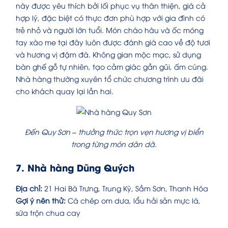
này được yêu thích bởi lối phục vụ thân thiện, giá cả
hợp lý, đặc biệt có thực đơn phù hợp với gia đình có
trẻ nhỏ và người lớn tuổi. Món cháo hàu và ốc móng
tay xào me tại đây luôn được đánh giá cao về độ tươi
và hương vị đậm đà. Không gian mộc mạc, sử dụng
bàn ghế gỗ tự nhiên, tạo cảm giác gần gũi, ấm cúng.
Nhà hàng thường xuyên tổ chức chương trình ưu đãi
cho khách quay lại lần hai.
Đến Quy Sơn – thưởng thức trọn vẹn hương vị biển
trong từng món dân dã.
7. Nhà hàng Dũng Quých
Địa chỉ:
21 Hai Bà Trưng, Trung Kỳ, Sầm Sơn, Thanh Hóa
Gợi ý nên thử:
Cá chép om dưa, lẩu hải sản mực lá,
sứa trộn chua cay