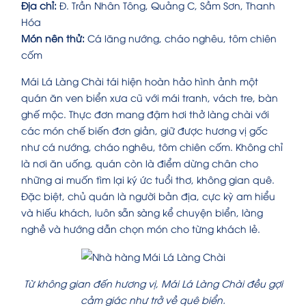
Địa chỉ:
Đ. Trần Nhân Tông, Quảng C, Sầm Sơn, Thanh
Hóa
Món nên thử:
Cá lăng nướng, cháo nghêu, tôm chiên
cốm
Mái Lá Làng Chài tái hiện hoàn hảo hình ảnh một
quán ăn ven biển xưa cũ với mái tranh, vách tre, bàn
ghế mộc. Thực đơn mang đậm hơi thở làng chài với
các món chế biến đơn giản, giữ được hương vị gốc
như cá nướng, cháo nghêu, tôm chiên cốm. Không chỉ
là nơi ăn uống, quán còn là điểm dừng chân cho
những ai muốn tìm lại ký ức tuổi thơ, không gian quê.
Đặc biệt, chủ quán là người bản địa, cực kỳ am hiểu
và hiếu khách, luôn sẵn sàng kể chuyện biển, làng
nghề và hướng dẫn chọn món cho từng khách lẻ.
Từ không gian đến hương vị, Mái Lá Làng Chài đều gợi
cảm giác như trở về quê biển.