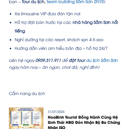
bạn –
Tour du lịch,
team building Sầm Sơn 2N1Đ
:
Xe limousine VIP đưa đón tận nơi
Hỗ trợ đặt bàn trước tại các
nhà hàng Sầm Sơn nổi
tiếng
Nghỉ dưỡng tại các resort, khách sạn 4-5 sao
Hướng dẫn viên am hiểu bản địa – hỗ trợ 24/7
Liên hệ ngay
0939.311.911
để
đặt tour
du lịch Sầm Sơn
ngay hôm nay – ăn ngon, chơi đã, nghỉ đỉnh!
Cẩm nang du lịch
31/07/2026
HoaBinh Tourist Đồng Hành Cùng Hệ
Sinh Thái HBG Đón Nhận Bộ Ba Chứng
Nhận ISO