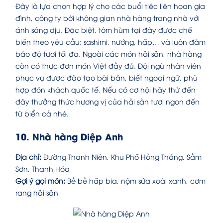
Đây là lựa chọn hợp lý cho các buổi tiệc liên hoan gia
đình, công ty bởi không gian nhà hàng trang nhã với
ánh sáng dịu. Đặc biệt, tôm hùm tại đây được chế
biến theo yêu cầu: sashimi, nướng, hấp… và luôn đảm
bảo độ tươi tối đa. Ngoài các món hải sản, nhà hàng
còn có thực đơn món Việt đầy đủ. Đội ngũ nhân viên
phục vụ được đào tạo bài bản, biết ngoại ngữ, phù
hợp đón khách quốc tế. Nếu có cơ hội hãy thử đến
đây thưởng thức hương vị của hải sản tươi ngon đến
từ biển cả nhé.
10. Nhà hàng Diệp Anh
Địa chỉ:
Đường Thanh Niên, Khu Phố Hồng Thắng, Sầm
Sơn, Thanh Hóa
Gợi ý gọi món:
Bề bề hấp bia, nộm sứa xoài xanh, cơm
rang hải sản