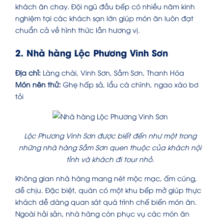
khách ăn chay. Đội ngũ đầu bếp có nhiều năm kinh
nghiệm tại các khách sạn lớn giúp món ăn luôn đạt
chuẩn cả về hình thức lẫn hương vị.
2. Nhà hàng Lộc Phương Vinh Sơn
Địa chỉ:
Làng chài, Vinh Sơn, Sầm Sơn, Thanh Hóa
Món nên thử:
Ghẹ hấp sả, lẩu cá chình, ngao xào bơ
tỏi
Lộc Phương Vinh Sơn được biết đến như một trong
những nhà hàng Sầm Sơn quen thuộc của khách nội
tỉnh và khách đi tour nhỏ.
Không gian nhà hàng mang nét mộc mạc, ấm cúng,
dễ chịu. Đặc biệt, quán có một khu bếp mở giúp thực
khách dễ dàng quan sát quá trình chế biến món ăn.
Ngoài hải sản, nhà hàng còn phục vụ các món ăn