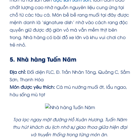
chất lượng cao nhờ nguồn nguyên liệu cung ứng tại
chỗ từ các tàu cá. Món bề bề rang muối tại đây được
mệnh danh là ‘signature dish’ nhờ vào cách rang độc
quyền giữ được độ giòn vỏ mà vẫn mềm thịt bên
trong. Nhà hàng có bãi đỗ xe lớn và khu vui chơi cho
trẻ nhỏ.
5. Nhà hàng Tuấn Năm
Địa chỉ:
Đối diện FLC, Đ. Trần Nhân Tông, Quảng C, Sầm
Sơn, Thanh Hóa
Món được yêu thích:
Cá mú nướng muối ớt, lẩu ngao,
hàu sống mù tạt
Tọa lạc ngay mặt đường Hồ Xuân Hương, Tuấn Năm
thu hút khách du lịch nhờ sự giao thoa giữa hiện đại
và truyền thống trong từng món ăn.