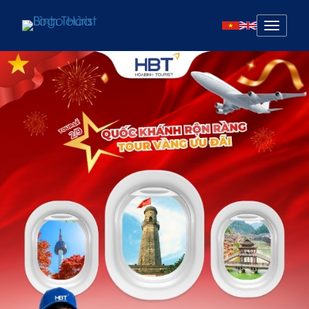
Mở
menu