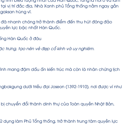
c tại vị trí đắc địa, Nhà Xanh phủ Tổng thống nằm ngay gần
gaksan hùng vĩ.
y đã nhanh chóng trở thành điểm đến thu hút đông đảo
quyền lực bậc nhất Hàn Quốc.
đặc trưng, tạo nên vẻ đẹp cổ kính và uy nghiêm.
ình mang đậm dấu ấn kiến trúc mà còn là nhân chứng lịch
okgung dưới triều đại Joseon (1392-1910), nơi được ví như
y bị chuyển đổi thành dinh thự của Toàn quyền Nhật Bản,
ử dụng làm Phủ Tổng thống, trở thành trung tâm quyền lực