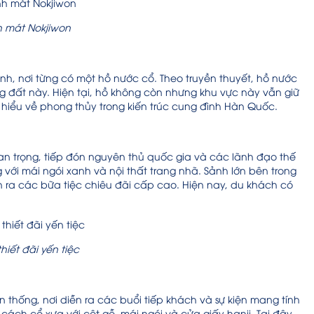
 mát Nokjiwon
h, nơi từng có một hồ nước cổ. Theo truyền thuyết, hồ nước
ng đất này. Hiện tại, hồ không còn nhưng khu vực này vẫn giữ
 hiểu về phong thủy trong kiến trúc cung đình Hàn Quốc.
n trọng, tiếp đón nguyên thủ quốc gia và các lãnh đạo thế
với mái ngói xanh và nội thất trang nhã. Sảnh lớn bên trong
iễn ra các bữa tiệc chiêu đãi cấp cao. Hiện nay, du khách có
hiết đãi yến tiệc
thống, nơi diễn ra các buổi tiếp khách và sự kiện mang tính
ch cổ xưa với cột gỗ, mái ngói và cửa giấy hanji. Tại đây