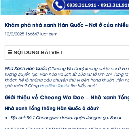
Khám phá nhà xanh Hàn Quốc – Nơi ở của nhiều 
12/2/2025
166647 lượt xem
NỘI DUNG BÀI VIẾT
Nhà Xanh Hàn Quốc
(Cheong Wa Dae) không chỉ là nơi ở và 
tượng quyền lực, văn hóa và lịch sử của xứ sở kim chi. Từng
khách hé lộ những câu chuyện thú vị bên trong khuôn viên n
ghé thăm? Cùng
HoaBinh Tourist
tìm hiểu nhé!
Giới thiệu về Cheong Wa Dae – Nhà xanh Tổn
Nhà xanh Tổng thống Hàn Quốc ở đâu?
Địa chỉ: Số 1 Cheongwa-daero, quận Jongno-gu, Seoul
Nhà Xanh (Cheong Wa Dae) là một trong những địa điểm mang