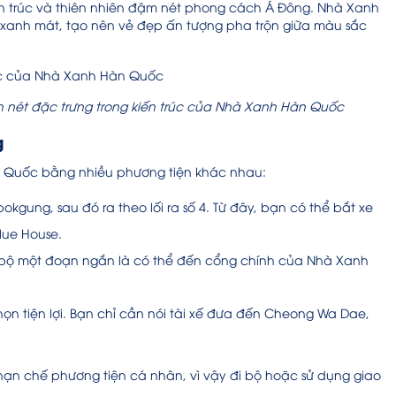
ến trúc và thiên nhiên đậm nét phong cách Á Đông. Nhà Xanh
 xanh mát, tạo nên vẻ đẹp ấn tượng pha trộn giữa màu sắc
nên nét đặc trưng trong kiến trúc của Nhà Xanh Hàn Quốc
g
 Quốc bằng nhiều phương tiện khác nhau:
okgung, sau đó ra theo lối ra số 4. Từ đây, bạn có thể bắt xe
lue House.
đi bộ một đoạn ngắn là có thể đến cổng chính của Nhà Xanh
ọn tiện lợi. Bạn chỉ cần nói tài xế đưa đến Cheong Wa Dae,
ạn chế phương tiện cá nhân, vì vậy đi bộ hoặc sử dụng giao