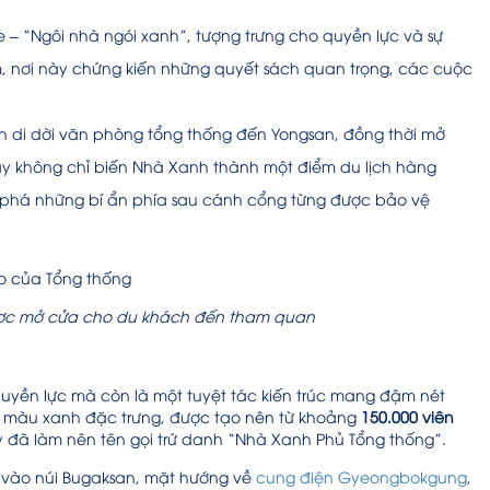
– “Ngôi nhà ngói xanh”, tượng trưng cho quyền lực và sự
, nơi này chứng kiến những quyết sách quan trọng, các cuộc
nh di dời văn phòng tổng thống đến Yongsan, đồng thời mở
 không chỉ biến Nhà Xanh thành một điểm du lịch hàng
 phá những bí ẩn phía sau cánh cổng từng được bảo vệ
ược mở cửa cho du khách đến tham quan
uyền lực mà còn là một tuyệt tác kiến trúc mang đậm nét
gói màu xanh đặc trưng, được tạo nên từ khoảng
150.000 viên
 đã làm nên tên gọi trứ danh “Nhà Xanh Phủ Tổng thống”.
ng vào núi Bugaksan, mặt hướng về
cung điện Gyeongbokgung
,