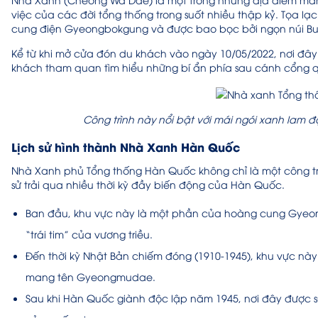
việc của các đời tổng thống trong suốt nhiều thập kỷ. Tọa lạ
cung điện Gyeongbokgung và được bao bọc bởi ngọn núi Bu
Kể từ khi mở cửa đón du khách vào ngày 10/05/2022, nơi đâ
khách tham quan tìm hiểu những bí ẩn phía sau cánh cổng 
Công trình này nổi bật với mái ngói xanh lam 
Lịch sử hình thành Nhà Xanh Hàn Quốc
Nhà Xanh phủ Tổng thống Hàn Quốc không chỉ là một công tr
sử trải qua nhiều thời kỳ đầy biến động của Hàn Quốc.
Ban đầu, khu vực này là một phần của hoàng cung Gyeongb
“trái tim” của vương triều.
Đến thời kỳ Nhật Bản chiếm đóng (1910-1945), khu vực nà
mang tên Gyeongmudae.
Sau khi Hàn Quốc giành độc lập năm 1945, nơi đây được s