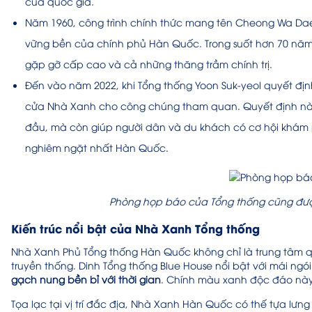
của quốc gia.
Năm 1960, công trình chính thức mang tên Cheong Wa Dae 
vững bền của chính phủ Hàn Quốc. Trong suốt hơn 70 năm
gặp gỡ cấp cao và cả những thăng trầm chính trị.
Đến vào năm 2022, khi Tổng thống Yoon Suk-yeol quyết đị
cửa Nhà Xanh cho công chúng tham quan. Quyết định này
đầu, mà còn giúp người dân và du khách có cơ hội khám
nghiêm ngặt nhất Hàn Quốc.
Phòng họp báo của Tổng thống cũng đ
Kiến trúc nổi bật của Nhà Xanh Tổng thống
Nhà Xanh Phủ Tổng thống Hàn Quốc không chỉ là trung tâm q
truyền thống. Dinh Tổng thống Blue House nổi bật với mái n
gạch nung bền bỉ với thời gian
. Chính màu xanh độc đáo này
Tọa lạc tại vị trí đắc địa, Nhà Xanh Hàn Quốc có thế tựa lư