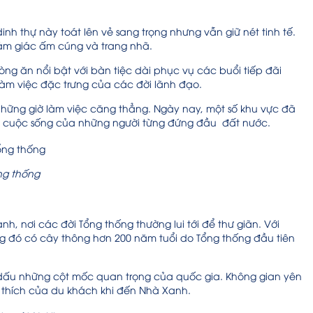
nh thự này toát lên vẻ sang trọng nhưng vẫn giữ nét tinh tế.
 cảm giác ấm cúng và trang nhã.
ng ăn nổi bật với bàn tiệc dài phục vụ các buổi tiếp đãi
 làm việc đặc trưng của các đời lãnh đạo.
 những giờ làm việc căng thẳng. Ngày nay, một số khu vực đã
 cuộc sống của những người từng đứng đầu đất nước.
ng thống
, nơi các đời Tổng thống thường lui tới để thư giãn. Với
ong đó có cây thông hơn 200 năm tuổi do Tổng thống đầu tiên
 dấu những cột mốc quan trọng của quốc gia. Không gian yên
u thích của du khách khi đến Nhà Xanh.