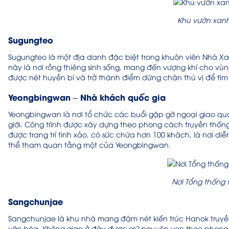
Khu v
ườn xanh
Sugungteo
Sugungteo là một địa danh đặc biệt trong khuôn viên Nhà Xan
này là nơi rồng thiêng sinh sống, mang đến vượng khí cho vù
được nét huyền bí và trở thành điểm dừng chân thú vị để tìm
Yeongbingwan – Nhà khách quốc gia
Yeongbingwan là nơi tổ chức các buổi gặp gỡ ngoại giao qua
giới. Công trình được xây dựng theo phong cách truyền thống 
được trang trí tinh xảo, có sức chứa hơn 100 khách, là nơi d
thể tham quan tầng một của Yeongbingwan.
Nơi Tổng thống t
Sangchunjae
Sangchunjae là khu nhà mang đậm nét kiến trúc Hanok truyền 
văn hóa. Không gian ở đây được giữ nguyên vẹn theo phong cá