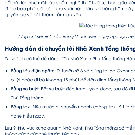
nổi bật lên như một tác phẩm nghệ thuật với sự hợp giữa ki
được bao phủ bởi các khu vườn rộng lớn, với hàng trăm cây
quyền lực và nét thâm trầm, an yên.
Từng chi tiết tinh xảo trong khuôn viên nguy nga tạo 
Hướng dẫn di chuyển tới Nhà Xanh Tổng thốn
Du khách có thể dễ dàng đến Nhà Xanh Phủ Tổng thống Hàn
Bằng tàu điện ngầm
: Đi tuyến số 3 và dừng tại ga Gyeongb
buýt hoặc đi bộ khoảng 15 phút để đến dinh Tổng thống B
Bằng xe buýt
: Bắt xe buýt đến trạm Hyoja-dong, sau đó 
Phủ Tổng thống.
Bằng taxi:
Nếu muốn di chuyển nhanh chóng, taxi là lựa ch
họ sẽ hiểu ngay.
Lưu ý
, khu vực xung quanh Nhà Xanh Phủ Tổng thống có thể h
thông công cộng sẽ thuận tiện hơn.