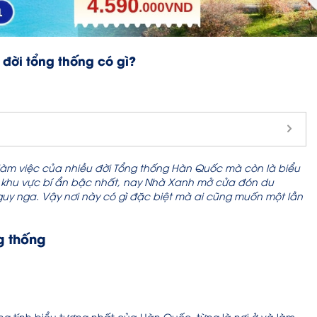
đời tổng thống có gì?
làm việc của nhiều đời Tổng thống Hàn Quốc mà còn là biểu
 là khu vực bí ẩn bậc nhất, nay Nhà Xanh mở cửa đón du
guy nga. Vậy nơi này có gì đặc biệt mà ai cũng muốn một lần
g thống
 tính biểu tượng nhất của Hàn Quốc, từng là nơi ở và làm