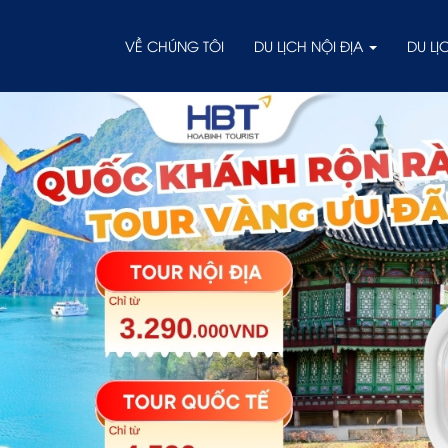
VỀ CHÚNG TÔI
DU LỊCH NỘI ĐỊA
DU L