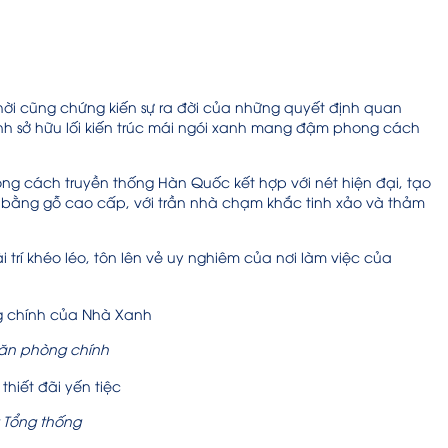
hời cũng chứng kiến sự ra đời của những quyết định quan
nh sở hữu lối kiến trúc mái ngói xanh mang đậm phong cách
 cách truyền thống Hàn Quốc kết hợp với nét hiện đại, tạo
u bằng gỗ cao cấp, với trần nhà chạm khắc tinh xảo và thảm
rí khéo léo, tôn lên vẻ uy nghiêm của nơi làm việc của
văn phòng chính
 Tổng thống