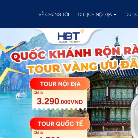
VỀ CHÚNG TÔI
DU LỊCH NỘI ĐỊA
DU L