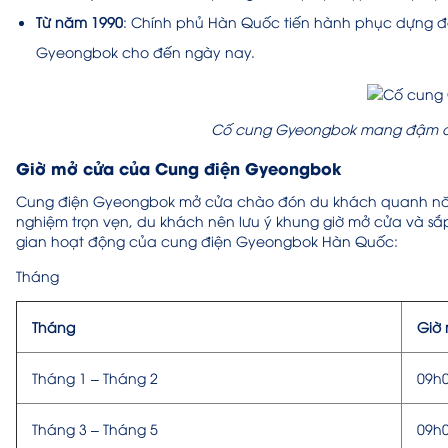
Từ năm 1990
: Chính phủ Hàn Quốc tiến hành phục dựng đ
Gyeongbok cho đến ngày nay.
Cố cung Gyeongbok mang đậm dấu
Giờ mở cửa của Cung điện Gyeongbok
Cung điện Gyeongbok mở cửa chào đón du khách quanh năm,
nghiệm trọn vẹn, du khách nên lưu ý khung giờ mở cửa và sắp xế
gian hoạt động của cung điện Gyeongbok Hàn Quốc:
Tháng
Tháng
Giờ
Tháng 1 – Tháng 2
09h0
Tháng 3 – Tháng 5
09h0