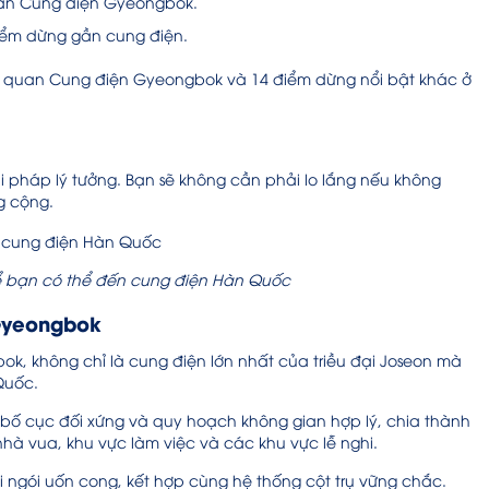
 gần Cung điện Gyeongbok.
điểm dừng gần cung điện.
am quan Cung điện Gyeongbok và 14 điểm dừng nổi bật khác ở
iải pháp lý tưởng. Bạn sẽ không cần phải lo lắng nếu không
ng cộng.
ể bạn có thể đến cung điện Hàn Quốc
Gyeongbok
, không chỉ là cung điện lớn nhất của triều đại Joseon mà
 Quốc.
bố cục đối xứng và quy hoạch không gian hợp lý, chia thành
nhà vua, khu vực làm việc và các khu vực lễ nghi.
ngói uốn cong, kết hợp cùng hệ thống cột trụ vững chắc.