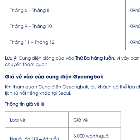
Tháng 6 – Tháng 8
09h0
Tháng 9 – Tháng 10
09h0
Tháng 11 – Tháng 12
09h0
Lưu ý:
Cung điện đóng cửa vào
Thứ Ba hàng tuần
, vì vậy bạn
chuyến tham quan.
Giá vé vào cửa cung điện Gyeongbok
Khi tham quan Cung điện Gyeongbok, du khách có thể lựa ch
lịch sử nổi tiếng khác tại Seoul.
Thông tin giá vé lẻ
:
Loại vé
Giá vé
3.000 won/người
Người lớn (19 – 64 tuổi)