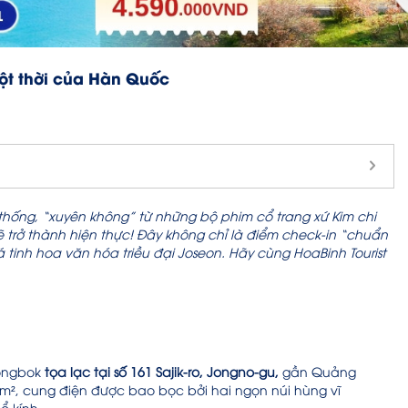
ột thời của Hàn Quốc
hống, “xuyên không” từ những bộ phim cổ trang xứ Kim chi
ẽ trở thành hiện thực! Đây không chỉ là điểm check-in “chuẩn
inh hoa văn hóa triều đại Joseon. Hãy cùng HoaBinh Tourist
eongbok
tọa lạc tại số 161 Sajik-ro, Jongno-gu,
gần Quảng
m², cung điện được bao bọc bởi hai ngọn núi hùng vĩ
ổ kính.