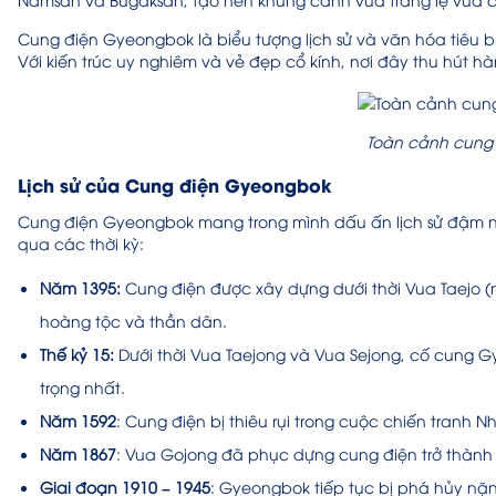
Cung điện Gyeongbok là biểu tượng lịch sử và văn hóa tiêu b
Với kiến trúc uy nghiêm và vẻ đẹp cổ kính, nơi đây thu hút 
Toàn cảnh cung
Lịch sử của Cung điện Gyeongbok
Cung điện Gyeongbok mang trong mình dấu ấn lịch sử đậm nét
qua các thời kỳ:
Năm 1395:
Cung điện được xây dựng dưới thời Vua Taejo (n
hoàng tộc và thần dân.
Thế kỷ 15:
Dưới thời Vua Taejong và Vua Sejong, cố cung 
trọng nhất.
Năm 1592
: Cung điện bị thiêu rụi trong cuộc chiến tranh 
Năm 1867
: Vua Gojong đã phục dựng cung điện trở thành c
Giai đoạn 1910 – 1945
: Gyeongbok tiếp tục bị phá hủy nặn