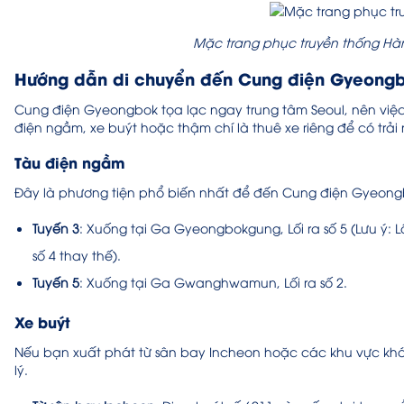
Mặc trang phục truyền thống Hà
Hướng dẫn di chuyển đến Cung điện Gyeong
Cung điện Gyeongbok tọa lạc ngay trung tâm Seoul, nên việc
điện ngầm, xe buýt hoặc thậm chí là thuê xe riêng để có trải
Tàu điện ngầm
Đây là phương tiện phổ biến nhất để đến Cung điện Gyeongb
Tuyến 3
: Xuống tại Ga Gyeongbokgung, Lối ra số 5 (Lưu ý: 
số 4 thay thế).
Tuyến 5
: Xuống tại Ga Gwanghwamun, Lối ra số 2.
Xe buýt
Nếu bạn xuất phát từ sân bay Incheon hoặc các khu vực khá
lý.