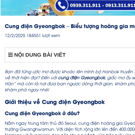
Cung điện Gyeongbok – Biểu tượng hoàng gia m
12/2/2025
184551 lượt xem
NỘI DUNG BÀI VIẾT
Bạn đã từng ước mơ được khoác lên mình bộ Hanbok truyền t
về thời hiện đại? Đến với
cung điện Gyeongbok
, giấc mơ ấy s
Hàn” mà còn là nơi đưa bạn ngược dòng thời gian, khám phá t
khám phá ngay nhé!
Giới thiệu về Cung điện Gyeongbok
Cung điện Gyeongbok ở đâu?
Nằm ngay trung tâm thủ đô Seoul, cung điện hoàng gia Gy
trường Gwanghwamun. Với diện tích rộng lớn lên đến 400.000
Namsan và Bugaksan, tạo nên khung cảnh vừa tráng lệ vừa c