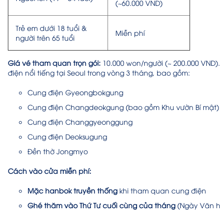
(~60.000 VND)
Trẻ em dưới 18 tuổi &
Miễn phí
người trên 65 tuổi
Giá vé tham quan trọn gói:
10.000 won/người (~ 200.000 VND
điện nổi tiếng tại Seoul trong vòng 3 tháng, bao gồm:
Cung điện Gyeongbokgung
Cung điện Changdeokgung (bao gồm Khu vườn Bí mật)
Cung điện Changgyeonggung
Cung điện Deoksugung
Đền thờ Jongmyo
Cách vào cửa miễn phí:
Mặc hanbok truyền thống
khi tham quan cung điện
Ghé thăm vào Thứ Tư cuối cùng của tháng
(Ngày Văn 