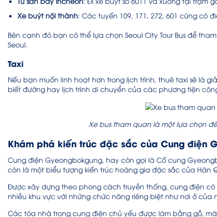
Từ sân bay Incheon
: Đi xe buýt số 6011 và xuống tại trạm
Xe buýt nội thành
: Các tuyến 109, 171, 272, 601 cũng có 
Bên cạnh đó bạn có thể lựa chọn Seoul City Tour Bus để th
Seoul.
Taxi
Nếu bạn muốn linh hoạt hơn trong lịch trình, thuê taxi sẽ là g
biết đường hay lịch trình di chuyển của các phương tiện cô
Xe bus tham quan là một lựa chọn đ
Khám phá kiến trúc đặc sắc của Cung điện 
Cung điện Gyeongbokgung, hay còn gọi là Cố cung Gyeongbok
còn là một biểu tượng kiến trúc hoàng gia đặc sắc của Hàn
Được xây dựng theo phong cách truyền thống, cung điện có 
nhiều khu vực với những chức năng riêng biệt như nơi ở của 
Các tòa nhà trong cung điện chủ yếu được làm bằng gỗ, mái 