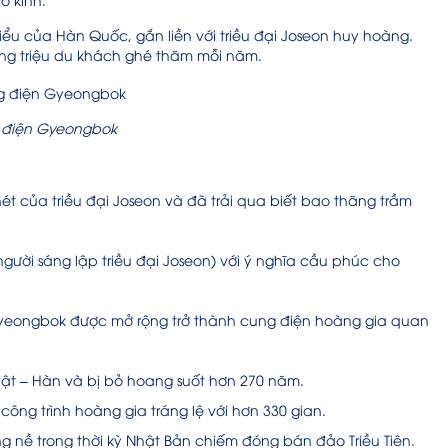
iểu của Hàn Quốc, gắn liền với triều đại Joseon huy hoàng.
hàng triệu du khách ghé thăm mỗi năm.
 điện Gyeongbok
 của triều đại Joseon và đã trải qua biết bao thăng trầm
gười sáng lập triều đại Joseon) với ý nghĩa cầu phúc cho
Gyeongbok được mở rộng trở thành cung điện hoàng gia quan
Nhật – Hàn và bị bỏ hoang suốt hơn 270 năm.
ông trình hoàng gia tráng lệ với hơn 330 gian.
g nề trong thời kỳ Nhật Bản chiếm đóng bán đảo Triều Tiên.