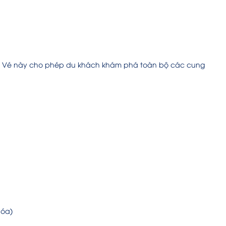
). Vé này cho phép du khách khám phá toàn bộ các cung
hóa)