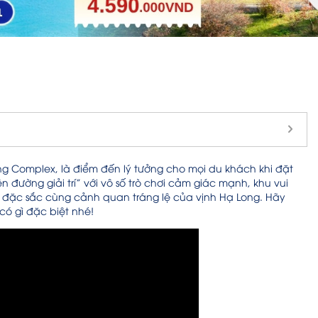
ong Complex, là điểm đến lý tưởng cho mọi du khách khi đặt
đường giải trí” với vô số trò chơi cảm giác mạnh, khu vui
t đặc sắc cùng cảnh quan tráng lệ của vịnh Hạ Long.
Hãy
có gì đặc biệt nhé!