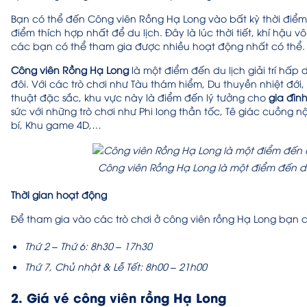
Bạn có thể đến Công viên Rồng Hạ Long vào bất kỳ thời điể
điểm thích hợp nhất để du lịch. Đây là lúc thời tiết, khí hậu
các bạn có thể tham gia được nhiều hoạt động nhất có thể
Công viên Rồng Hạ Long
là một điểm đến du lịch giải trí hấp
đôi. Với các trò chơi như Tàu thám hiểm, Du thuyền nhiệt đới
thuật đặc sắc, khu vực này là điểm đến lý tưởng cho
gia đìn
sức với những trò chơi như Phi long thần tốc, Tê giác cuồng 
bí, Khu game 4D,…
Công viên Rồng Hạ Long là một điểm đến du 
Thời gian hoạt động
Để tham gia vào các trò chơi ở công viên rồng Hạ Long bạn 
Thứ 2 – Thứ 6: 8h30 – 17h30
Thứ 7, Chủ nhật & Lễ Tết: 8h00 – 21h00
2. Giá vé công viên rồng Hạ Long