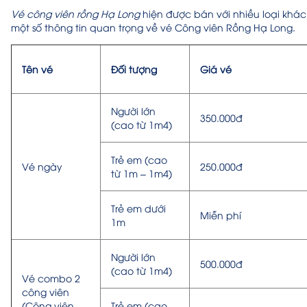
Vé công viên rồng Hạ Long
hiện được bán với nhiều loại khá
một số thông tin quan trọng về vé Công viên Rồng Hạ Long.
Tên vé
Đối tượng
Giá vé
Người lớn
350.000đ
(cao từ 1m4)
Trẻ em (cao
Vé ngày
250.000đ
từ 1m – 1m4)
Trẻ em dưới
Miễn phí
1m
Người lớn
500.000đ
(cao từ 1m4)
Vé combo 2
công viên
(Công viên
Trẻ em (cao