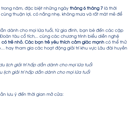
m trong năm, đặc biệt những ngày
tháng 6 tháng 7
là thời
 vô cùng thuận lợi, có nắng nhẹ, không mưa và rất mát mẻ để
.
 dẫn dành cho mọi lứa tuổi, từ gia đình, bạn bè đến các cặp
, Đoàn tàu cổ tích,.. cùng các chương trình biểu diễn nghệ
h có trẻ nhỏ. Các bạn trẻ yêu thích cảm giác mạnh
có thể thử
nộ… hay tham gia các hoạt động giải trí khu vực Lâu đài huyền
lịch giải trí hấp dẫn dành cho mọi lứa tuổi
cần lưu ý đến thời gian mở cửa: