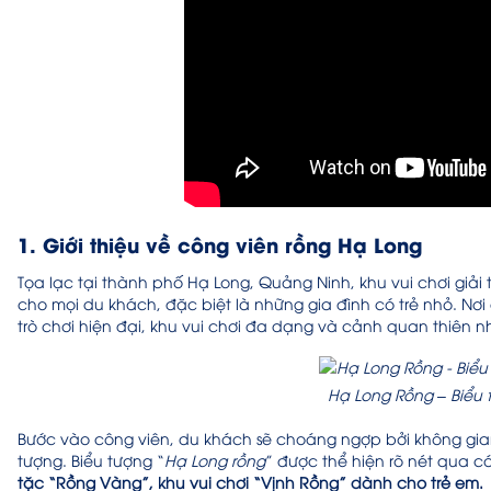
1. Giới thiệu về công viên rồng Hạ Long
Tọa lạc tại thành phố Hạ Long, Quảng Ninh, khu vui chơi giải t
cho mọi du khách, đặc biệt là những gia đình có trẻ nhỏ. Nơi
trò chơi hiện đại, khu vui chơi đa dạng và cảnh quan thiên n
Hạ Long Rồng – Biểu 
Bước vào công viên, du khách sẽ choáng ngợp bởi không gian 
tượng. Biểu tượng “
Hạ Long rồng
” được thể hiện rõ nét qua c
tặc “Rồng Vàng”, khu vui chơi “Vịnh Rồng” dành cho trẻ em.