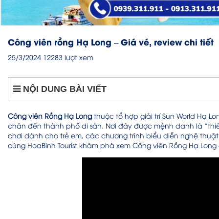
Công viên rồng Hạ Long – Giá vé, review chi tiết
25/3/2024
12283 lượt xem
NỘI DUNG BÀI VIẾT
Công viên Rồng Hạ Long
thuộc tổ hợp giải trí Sun World Hạ L
chân đến thành phố di sản. Nơi đây được mệnh danh là “thiên 
chơi dành cho trẻ em, các chương trình biểu diễn nghệ thuậ
cùng HoaBinh Tourist khám phá xem
Công viên Rồng Hạ Long