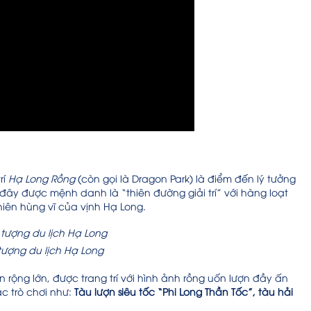
rí
Hạ Long Rồng
(còn gọi là Dragon Park) là điểm đến lý tưởng
 đây được mệnh danh là “thiên đường giải trí” với hàng loạt
hiên hùng vĩ của vịnh Hạ Long.
tượng du lịch Hạ Long
rộng lớn, được trang trí với hình ảnh rồng uốn lượn đầy ấn
ác trò chơi như:
Tàu lượn siêu tốc “Phi Long Thần Tốc”, tàu hải