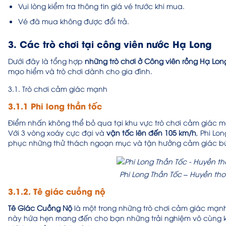
Vui lòng kiểm tra thông tin giá vé trước khi mua.
Vé đã mua không được đổi trả.
3. Các trò chơi tại công viên nước Hạ Long
Dưới đây là tổng hợp
những trò chơi ở Công viên rồng Hạ Lon
mạo hiểm và trò chơi dành cho gia đình.
3.1. Trò chơi cảm giác mạnh
3.1.1 Phi long thần tốc
Điểm nhấn không thể bỏ qua tại khu vực trò chơi cảm giác 
Với 3 vòng xoáy cực đại và
vận tốc lên đến 105 km/h
, Phi Lo
phục những thử thách ngoạn mục và tận hưởng cảm giác bứt
Phi Long Thần Tốc – Huyền th
3.1.2. Tê giác cuồng nộ
Tê Giác Cuồng Nộ
là một trong những trò chơi cảm giác mạnh
này hứa hẹn mang đến cho bạn những trải nghiệm vô cùng kịc