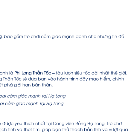
g
, bao gồm trò chơi cảm giác mạnh
dành cho những tín đồ
mạnh là
Phi Long Thần Tốc
– tàu lượn siêu tốc dài nhất thế giới.
ng Thần Tốc sẽ đưa bạn vào hành trình đầy mạo hiểm, chinh
 phá giới hạn bản thân.
oại cảm giác mạnh tại Hạ Long
 được yêu thích nhất tại Công viên Rồng Hạ Long. Trò chơi
h tính và thót tim, giúp bạn thử thách bản lĩnh và vượt qua