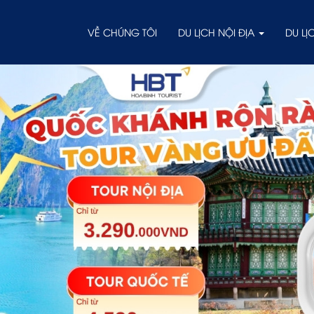
VỀ CHÚNG TÔI
DU LỊCH NỘI ĐỊA
DU L