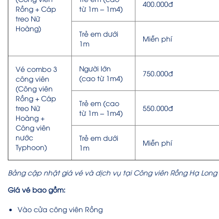
400.000đ
Rồng + Cáp
từ 1m – 1m4)
treo Nữ
Hoàng)
Trẻ em dưới
Miễn phí
1m
Người lớn
Vé combo 3
750.000đ
(cao từ 1m4)
công viên
(Công viên
Rồng + Cáp
Trẻ em (cao
treo Nữ
550.000đ
từ 1m – 1m4)
Hoàng +
Công viên
nước
Trẻ em dưới
Miễn phí
Typhoon)
1m
Bảng cập nhật giá vé và dịch vụ tại Công viên Rồng Hạ Long
Giá vé bao gồm:
Vào cửa công viên Rồng