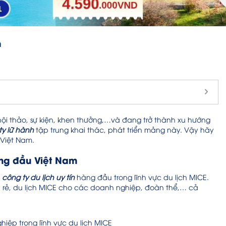
m
, hội thảo, sự kiện, khen thưởng,…và đang trở thành xu hướng
y lữ hành
tập trung khai thác, phát triển mảng này. Vậy hãy
Việt Nam.
hàng đầu Việt Nam
à
công ty du lịch uy tín
hàng đầu trong lĩnh vực du lịch MICE.
á rẻ, du lịch MICE cho các doanh nghiệp, đoàn thể,… cả
ghiệp trong lĩnh vực du lịch MICE