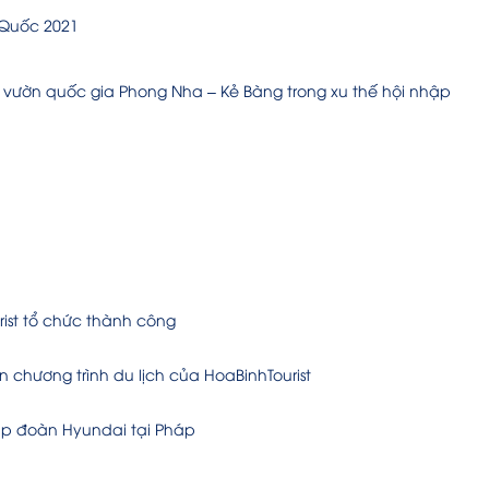
 Quốc 2021
iới vườn quốc gia Phong Nha – Kẻ Bàng trong xu thế hội nhập
rist tổ chức thành công
n chương trình du lịch của HoaBinhTourist
ập đoàn Hyundai tại Pháp