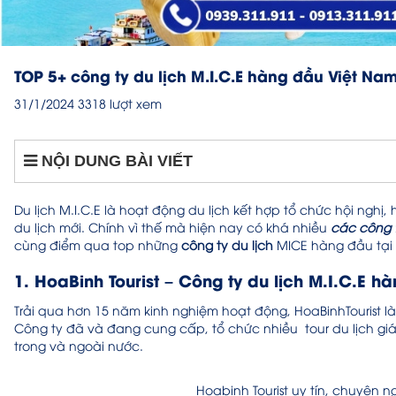
TOP 5+ công ty du lịch M.I.C.E hàng đầu Việt Na
31/1/2024
3318 lượt xem
NỘI DUNG BÀI VIẾT
Du lịch M.I.C.E là hoạt động du lịch kết hợp tổ chức hội nghị
du lịch mới. Chính vì thế mà hiện nay có khá nhiều
các công t
cùng điểm qua top những
công ty du lịch
MICE hàng đầu tại 
1. HoaBinh Tourist – Công ty du lịch M.I.C.E 
Trải qua hơn 15 năm kinh nghiệm hoạt động, HoaBinhTourist l
Công ty đã và đang cung cấp, tổ chức nhiều tour du lịch gi
trong và ngoài nước.
Hoabinh Tourist uy tín, chuyên n