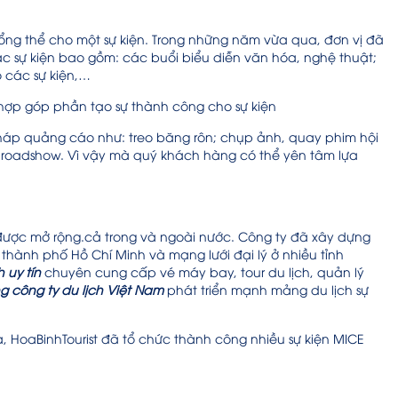
ng thể cho một sự kiện. Trong những năm vừa qua, đơn vị đã
ác sự kiện bao gồm: các buổi biểu diễn văn hóa, nghệ thuật;
ho các sự kiện,…
hợp góp phần tạo sự thành công cho sự kiện
 pháp quảng cáo như: treo băng rôn; chụp ảnh, quay phim hội
ức roadshow. Vì vậy mà quý khách hàng có thể yên tâm lựa
 được mở rộng.cả trong và ngoài nước. Công ty đã xây dựng
thành phố Hồ Chí Minh và mạng lưới đại lý ở nhiều tỉnh
 uy tín
chuyên cung cấp vé máy bay, tour du lịch, quản lý
g công ty du lịch Việt Nam
phát triển mạnh mảng du lịch sự
a, HoaBinhTourist đã tổ chức thành công nhiều sự kiện MICE