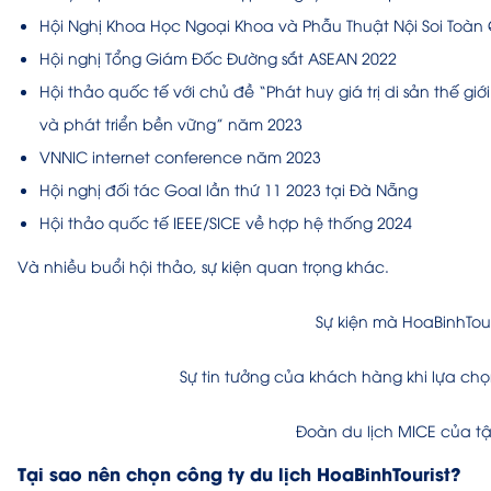
Hội Nghị Khoa Học Ngoại Khoa và Phẫu Thuật Nội Soi Toàn
Hội nghị Tổng Giám Đốc Đường sắt ASEAN 2022
Hội thảo quốc tế với chủ đề “Phát huy giá trị di sản thế g
và phát triển bền vững” năm 2023
VNNIC internet conference năm 2023
Hội nghị đối tác Goal lần thứ 11 2023 tại Đà Nẵng
Hội thảo quốc tế IEEE/SICE về hợp hệ thống 2024
Và nhiều buổi hội thảo, sự kiện quan trọng khác.
Sự kiện mà HoaBinhTou
Sự tin tưởng của khách hàng khi lựa chọ
Đoàn du lịch MICE của t
Tại sao nên chọn công ty du lịch HoaBinhTourist?