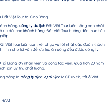
 Đất Việt Tour tại Cao Bằng
khách hàng,
công ty du lịch
Đất Việt Tour luôn nâng cao chất
iá ưu đãi cho khách hàng. Đất Việt Tour hướng đến mục tiêu
ghiệp
Đất Việt tour luôn cam kết phục vụ tốt nhất các đoàn khách
ành trình cho tới vấn đề lưu trú, ăn uống đều được công ty
ới số lượng lớn nhân viên và cộng tác viên. Qua hơn 20 năm
ch sạn uy tín, chất lượng.
xứng đáng là
công ty dịch vụ du lịch
MICE uy tín, tốt ở Việt
TP. HCM