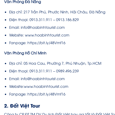
Văn Phòng Đà Nẵng
Địa chỉ: 217 Trần Phú, Phước Ninh, Hải Châu, Đà Nẵng
Điện thoại: 0913.311.911 – 0913.186.829
Email: info@hoabinhtourist.com
Website: www.hoabinhtourist.com
Fanpage: https://bit.ly/48Vmf16
Văn Phòng Hồ Chí Minh
Địa chỉ: 05 Hoa Cau, Phường 7, Phú Nhuận, Tp.HCM
Điện thoại: 0913.311.911 – 0989.496.239
Email: info@hoabinhtourist.com
Website:www.hoabinhtourist.com
Fanpage: https://bit.ly/48Vmf16
2. Đất Việt Tour
Công ty CP ĐT TM DV Du lịch Đất Việt hay gọi tắt là Đất Việt To