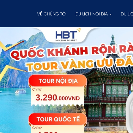
VỀ CHÚNG TÔI
DU LỊCH NỘI ĐỊA
DU L