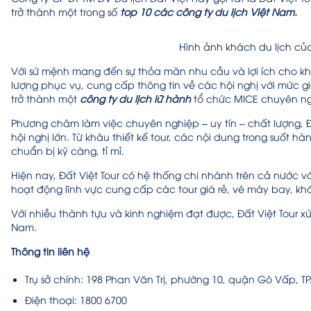
trở thành một trong số
top 10 các công ty du lịch Việt Nam.
Hình ảnh khách du lịch của
Với sứ mệnh mang đến sự thỏa mãn nhu cầu và lợi ích cho 
lượng phục vụ, cung cấp thông tin về các hội nghị với mức g
trở thành một
công ty du lịch lữ hành
tổ chức MICE chuyên n
Phương châm làm việc chuyên nghiệp – uy tín – chất lượng, 
hội nghị lớn. Từ khâu thiết kế tour, các nội dung trong suốt h
chuẩn bị kỹ càng, tỉ mỉ.
Hiện nay, Đất Việt Tour có hệ thống chi nhánh trên cả nước v
hoạt động lĩnh vực cung cấp các tour giá rẻ, vé máy bay, khá
Với nhiều thành tựu và kinh nghiệm đạt được, Đất Việt Tour 
Nam.
Thông tin liên hệ
Trụ sở chính: 198 Phan Văn Trị, phường 10, quận Gò Vấp, 
Điện thoại: 1800 6700