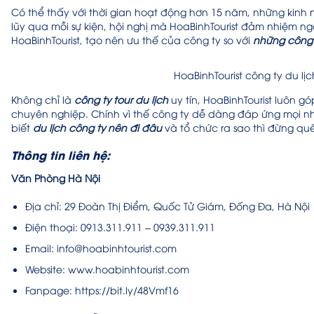
Có thể thấy với thời gian hoạt động hơn 15 năm, những kinh 
lũy qua mỗi sự kiện, hội nghị mà HoaBinhTourist đảm nhiệm n
HoaBinhTourist, tạo nên ưu thế của công ty so với
những công t
HoaBinhTourist công ty du lị
Không chỉ là
công ty tour du lịch
uy tín, HoaBinhTourist luôn g
chuyên nghiệp. Chính vì thế công ty dễ dàng đáp ứng mọi 
biết
du lịch công ty nên đi đâu
và tổ chức ra sao thì đừng quê
Thông tin liên hệ:
Văn Phòng Hà Nội
Địa chỉ: 29 Đoàn Thị Điểm, Quốc Tử Giám, Đống Đa, Hà Nội
Điện thoại: 0913.311.911 – 0939.311.911
Email: info@hoabinhtourist.com
Website: www.hoabinhtourist.com
Fanpage: https://bit.ly/48Vmf16