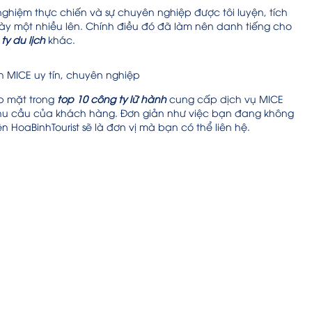
nghiệm thực chiến và sự chuyên nghiệp được tôi luyện, tích
gày một nhiều lên. Chính điều đó đã làm nên danh tiếng cho
y du lịch
khác.
ch MICE uy tín, chuyên nghiệp
óp mặt trong
top 10 công ty lữ hành
cung cấp dịch vụ MICE
nhu cầu của khách hàng. Đơn giản như việc bạn đang không
n HoaBinhTourist sẽ là đơn vị mà bạn có thể liên hệ.