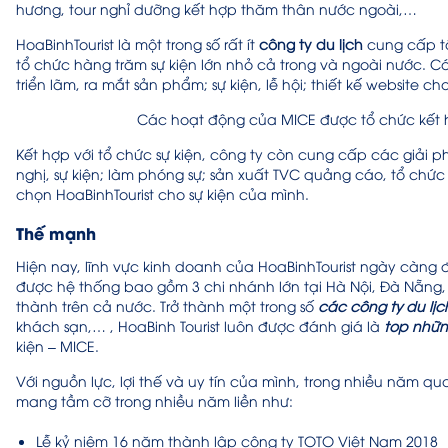
hương, tour nghỉ dưỡng kết hợp thăm thân nước ngoài,…
HoaBinhTourist là một trong số rất ít
công ty du lịch
cung cấp tổ
tổ chức hàng trăm sự kiện lớn nhỏ cả trong và ngoài nước. C
triển lãm, ra mắt sản phẩm; sự kiện, lễ hội; thiết kế website c
Các hoạt động của MICE được tổ chức kết 
Kết hợp với tổ chức sự kiện, công ty còn cung cấp các giải
nghị, sự kiện; làm phóng sự; sản xuất TVC quảng cáo, tổ ch
chọn HoaBinhTourist cho sự kiện của mình.
Thế mạnh
Hiện nay, lĩnh vực kinh doanh của HoaBinhTourist ngày càng
được hệ thống bao gồm 3 chi nhánh lớn tại Hà Nội, Đà Nẵng, 
thành trên cả nước. Trở thành một trong số
các công ty du lịch
khách sạn,… , HoaBinh Tourist luôn được đánh giá là
top nhữn
kiện – MICE.
Với nguồn lực, lợi thế và uy tín của mình, trong nhiều năm qu
mang tầm cỡ trong nhiều năm liền như:
Lễ kỷ niệm 16 năm thành lập công ty TOTO Việt Nam 2018