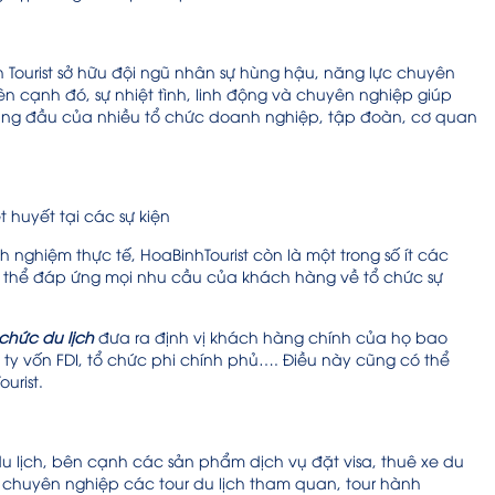
Tourist sở hữu đội ngũ nhân sự hùng hậu, năng lực chuyên
n cạnh đó, sự nhiệt tình, linh động và chuyên nghiệp giúp
 hàng đầu của nhiều tổ chức doanh nghiệp, tập đoàn, cơ quan
t huyết tại các sự kiện
nghiệm thực tế, HoaBinhTourist còn là một trong số ít các
 có thể đáp ứng mọi nhu cầu của khách hàng về tổ chức sự
 chức du lịch
đưa ra định vị khách hàng chính của họ bao
y vốn FDI, tổ chức phi chính phủ…. Điều này cũng có thể
urist.
 du lịch, bên cạnh các sản phẩm dịch vụ đặt visa, thuê xe du
ện chuyên nghiệp các tour du lịch tham quan, tour hành