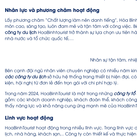
Nhân lực và phương châm hoạt động
Lấy phương châm “Chất lượng làm nên danh tiếng”, Hòa Bình 
môn cao, sáng tạo, luôn đam mê và tận tâm với công việc. Bê
công ty du lịch
HoaBinhtourist trở thành sự lựa chọn ưu tiên
nhà nước và tổ chức quốc tế,…
Nhân sự tận tâm, nhiệ
Bên cạnh đội ngũ nhân viên chuyên nghiệp có nhiều năm kinh 
các công ty du lịch
sở hữu hệ thống trang thiết bị hiện đại,
kiện, hội nghị từ đơn lẻ đến trọn gói với chi phí hợp lý.
Trong năm 2024, HoaBinhTourist là một trong những
công ty tổ
gồm: các khách doanh nghiệp, khách đoàn thể, khách công t
thấy năng lực và khả năng cung ứng mạnh mẽ của HoaBinhTo
Lĩnh vực hoạt động
HoaBinhTourist hoạt động trong nhiều lĩnh vực. Trong lĩnh vực
lịch, nhà hàng, khách sạn,.. Công ty còn thiết kế và thực hi