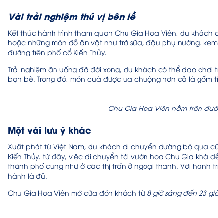
Vài trải nghiệm thú vị bên lề
Kết thúc hành trình tham quan Chu Gia Hoa Viên, du khách c
hoặc những món đồ ăn vặt như trà sữa, đậu phụ nướng, ke
đường trên phố cổ Kiến Thủy.
Trải nghiệm ăn uống đã đời xong, du khách có thể dạo chơi
bạn bè. Trong đó, món quà được ưa chuộng hơn cả là gốm tí
Chu Gia Hoa Viên nằm trên đườ
Một vài lưu ý khác
Xuất phát từ Việt Nam, du khách di chuyển đường bộ qua cửa
Kiến Thủy. từ đây, việc di chuyển tới vườn hoa Chu Gia khá d
thành phố cũng như ở các thị trấn ở ngoại thành. Với hành t
hành là đủ.
Chu Gia Hoa Viên mở cửa đón khách từ
8 giờ sáng đến 23 gi