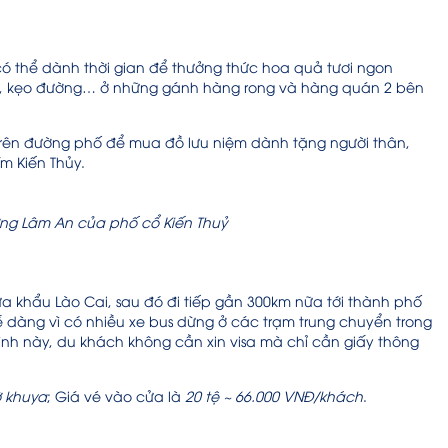
ó thể dành thời gian để thưởng thức hoa quả tươi ngon
m, kẹo đường… ở những gánh hàng rong và hàng quán 2 bên
 trên đường phố để mua đồ lưu niệm dành tặng người thân,
m Kiến Thủy.
ng Lâm An của phố cổ Kiến Thuỷ
 khẩu Lào Cai, sau đó đi tiếp gần 300km nữa tới thành phố
ễ dàng vì có nhiều xe bus dừng ở các trạm trung chuyển trong
rình này, du khách không cần xin visa mà chỉ cần giấy thông
ờ khuya
; Giá vé vào cửa là
20 tệ ~ 66.000 VNĐ/khách
.