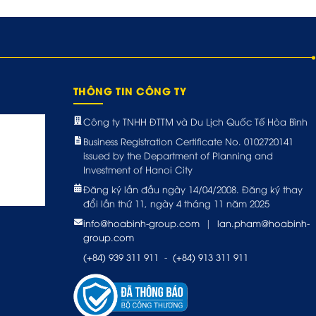
THÔNG TIN CÔNG TY
Công ty TNHH ĐTTM và Du Lịch Quốc Tế Hòa Bình
Business Registration Certificate No. 0102720141
issued by the Department of Planning and
Investment of Hanoi City
Đăng ký lần đầu ngày 14/04/2008. Đăng ký thay
đổi lần thứ 11, ngày 4 tháng 11 năm 2025
info@hoabinh-group.com
|
lan.pham@hoabinh-
group.com
(+84) 939 311 911
-
(+84) 913 311 911