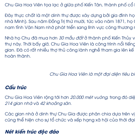
Chu Gia Hoa Viên tọa lạc ở giữa phố Kiến Tân, thành phố cổ 
Đây thực chất là một dinh thự được xây dựng bởi gia đình h
nhà Minh). Sau năm Đồng Trị thứ mười, tức vào năm 1871, họ
nam tỉnh Vân Nam nhờ phát triển sang lĩnh vực công thương
Nhà họ Chu đã mua hơn
30 mẫu đất
ở thành phố Kiến Thủy 
thự này. Thời bấy giờ, Chu Gia Hoa Viên là công trình nổi tiếng
gian. Đã có rất nhiều thợ thủ công lành nghề tham gia lên k
hoàn thành.
Chu Gia Hoa Viên là một đại diện tiêu 
Cấu trúc
Chu Gia Hoa Viên rộng tới hơn
20.000 mét vuông
, trong đó d
214 gian nhà
và
42 khoảng sân
.
Các gian nhà ở dinh thự Chu Gia được phân chia dựa trên vị t
cũng thể hiện cho sự tổ chức và xếp hạng xã hội của thời đại
Nét kiến trúc độc đáo