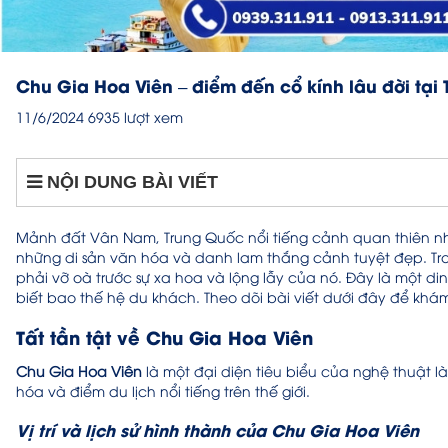
Chu Gia Hoa Viên – điểm đến cổ kính lâu đời tại
11/6/2024
6935 lượt xem
NỘI DUNG BÀI VIẾT
Mảnh đất Vân Nam, Trung Quốc nổi tiếng cảnh quan thiên nh
những di sản văn hóa và danh lam thắng cảnh tuyệt đẹp. Tr
phải vỡ oà trước sự xa hoa và lộng lẫy của nó. Đây là một di
biết bao thế hệ du khách. Theo dõi bài viết dưới đây để kh
Tất tần tật về Chu Gia Hoa Viên
Chu Gia Hoa Viên
là một đại diện tiêu biểu của nghệ thuật l
hóa và điểm du lịch nổi tiếng trên thế giới.
Vị trí và lịch sử hình thành của Chu Gia Hoa Viên