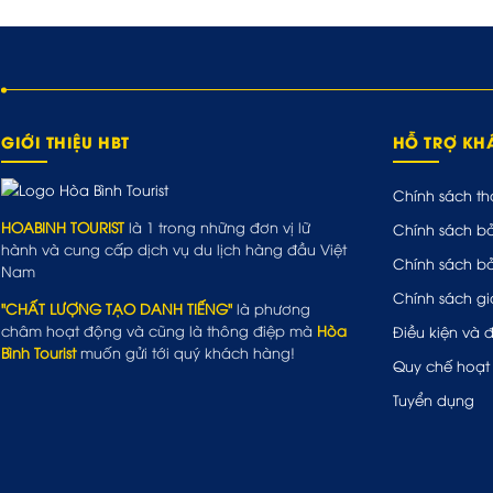
GIỚI THIỆU HBT
HỖ TRỢ K
Chính sách th
HOABINH TOURIST
là 1 trong những đơn vị lữ
Chính sách b
hành và cung cấp dịch vụ du lịch hàng đầu Việt
Chính sách b
Nam
Chính sách gi
"CHẤT LƯỢNG TẠO DANH TIẾNG"
là phương
châm hoạt động và cũng là thông điệp mà
Hòa
Điều kiện và 
Bình Tourist
muốn gửi tới quý khách hàng!
Quy chế hoạt
Tuyển dụng