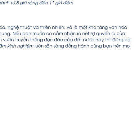
ách từ 8 giờ sáng đến 11 giờ đêm
óa, nghệ thuật và thiên nhiên, và là một kho tàng văn hóa
 chung. Nếu bạn muốn có cảm nhận rõ nét sự quyến rũ của
n vườn truyền thống độc đáo của đất nước này thì đừng bỏ
ăm kinh nghiệm
luôn sẵn sàng đồng hành cùng bạn trên mọi