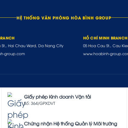
HỆ THỐNG VĂN PHÒNG HÒA BÌNH GROUP
BRANCH
HỒ CHÍ MINH BRANCH
u St., Hai Chau Ward, Da Nang City
05 Hoa Cau St., Cau Kie
nh-group.com
www.hoabinh-group.c
Giấy phép Kinh doanh Vận tải
Số: 364/GPXDVT
Chứng nhận Hệ thống Quản lý Môi trường