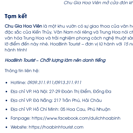
Chu Gia Hoa Viên mở cửa đón kh
Tạm kết
Chu Gia Hoa Viên
là một khu vườn có sự giao thoa của văn h
đặc sắc của Kiến Thủy, Vân Nam nói riêng và Trung Hoa nói
văn hóa Trung Hoa và trải nghiệm phong cách nghệ thuật sâ
lỡ điểm đến này nhé. HoaBinh Tourist – đơn vị lữ hành với
15 n
hành trình!
HoaBinh Tourist – Chất lượng làm nên danh tiếng
Thông tin liên hệ:
Hotline:
0939.311.911/0913.311.911
Địa chỉ VP. Hà Nội: 27-29 Đoàn Thị Điểm, Đống Đa
Địa chỉ VP. Đà Nẵng: 217 Trần Phú, Hải Châu
Địa chỉ VP. Hồ Chí Minh: 05 Hoa Cau, Phú Nhuận
Fanpage: https://www.facebook.com/dulichhoabinh
Website: https://hoabinhtourist.com