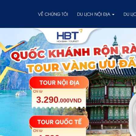
VỀ CHÚNG TÔI
DU LỊCH NỘI ĐỊA
DU L