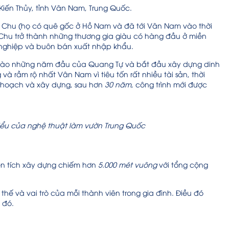
Kiến Thủy, tỉnh Vân Nam, Trung Quốc.
ọ Chu (họ có quê gốc ở Hồ Nam và đã tới Vân Nam vào thời
 Chu trở thành những thương gia giàu có hàng đầu ở miền
 nghiệp và buôn bán xuất nhập khẩu.
vào những năm đầu của Quang Tự và bắt đầu xây dựng dinh
 và rầm rộ nhất Vân Nam vì tiêu tốn rất nhiều tài sản, thời
ế hoạch và xây dựng, sau hơn
30 năm
, công trình mới được
biểu của nghệ thuật làm vườn Trung Quốc
iện tích xây dựng chiếm hơn
5.000 mét vuông
với tổng cộng
hế và vai trò của mỗi thành viên trong gia đình. Điều đó
 đó.