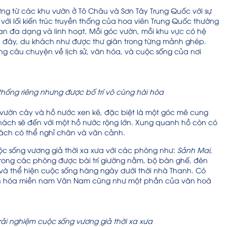
ng từ các khu vườn ở Tô Châu và Sơn Tây Trung Quốc với sự
 với lối kiến trúc truyền thống của hoa viên Trung Quốc thường
ian đa dạng và linh hoạt, Mỗi góc vườn, mỗi khu vực có hệ
n đây, du khách như được thư giãn trong từng mảnh ghép.
ng câu chuyện về lịch sử, văn hóa, và cuộc sống của nơi
hống riêng nhưng được bố trí vô cùng hài hòa
vườn cây và hồ nước xen kẽ, đặc biệt là một góc mê cung
ách sẽ đến với một hồ nước rộng lớn. Xung quanh hồ còn có
hách có thể nghỉ chân và vãn cảnh.
ộc sống vương giả thời xa xưa với các phòng như:
Sảnh Mai,
rong các phòng được bài trí giường nằm, bộ bàn ghế, đèn
và thể hiện cuộc sống hàng ngày dưới thời nhà Thanh. Có
 văn hóa miền nam Vân Nam cũng như một phần của văn hoá
ải nghiệm cuộc sống vương giả thời xa xưa