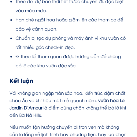
Theo dõi dự báo thời tiết trước chuyến đi, đặc biệt
vào mùa mưa.
Hạn chế ngắt hoa hoặc giẫm lên các thảm cỏ để
bảo vệ cảnh quan.
Chuẩn bị sạc dự phòng và máy ảnh vì khu vườn có
rất nhiều góc check-in đẹp.
Đi theo lối tham quan được hướng dẫn để không
bỏ lỡ các khu vườn đặc sắc.
Kết luận
Với không gian ngập tràn sắc hoa, kiến trúc đậm chất
châu Âu và khí hậu mát mẻ quanh năm,
vườn hoa Le
Jardin D’Amour
là điểm dừng chân không thể bỏ lỡ khi
đến Bà Nà Hills.
Nếu muốn tận hưởng chuyến đi trọn vẹn mà không
cần lo lắng về lịch trình hay phương tiện, hãy lựa chọn