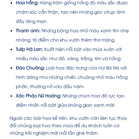
Hoa hồng:
Hàng trăm giống hồng đủ màu sắc được
chăm sóc cẩn thận, tạo nên những góc chụp ảnh
đầy lãng mạn.
Thanh anh:
Những bông hoa nhỏ màu xanh tím nhẹ
nhàng, tô điểm cho khu vườn thêm thơ mộng.
Tulip Hà Lan:
Xuất hiện nổi bật vào mùa xuân với
nhiều màu sắc như đỏ, vàng, trắng, tím và hồng.
Đào Chuông:
Loài hoa đặc trưng của núi Bà Nà với
hình dáng như những chiếc chuông nhỏ màu hồng
phấn, thường nở vào đầu năm.
Xác Pháo Nữ Hoàng:
Những chùm hoa đỏ rực tạo
điểm nhấn nổi bật giữa không gian xanh mát.
Ngoài các loài hoa kể trên, khu vườn còn liên tục thay
đổi chủng loại hoa theo mùa để du khách luôn có
những trải nghiệm mới mỗi lần ghé thăm.