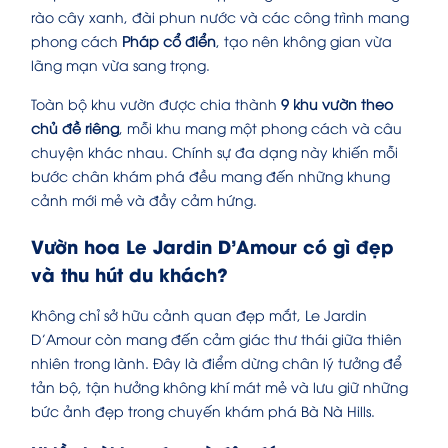
rào cây xanh, đài phun nước và các công trình mang
phong cách
Pháp cổ điển
, tạo nên không gian vừa
lãng mạn vừa sang trọng.
Toàn bộ khu vườn được chia thành
9 khu vườn theo
chủ đề riêng
, mỗi khu mang một phong cách và câu
chuyện khác nhau. Chính sự đa dạng này khiến mỗi
bước chân khám phá đều mang đến những khung
cảnh mới mẻ và đầy cảm hứng.
Vườn hoa Le Jardin D’Amour có gì đẹp
và thu hút du khách?
Không chỉ sở hữu cảnh quan đẹp mắt, Le Jardin
D’Amour còn mang đến cảm giác thư thái giữa thiên
nhiên trong lành. Đây là điểm dừng chân lý tưởng để
tản bộ, tận hưởng không khí mát mẻ và lưu giữ những
bức ảnh đẹp trong chuyến khám phá Bà Nà Hills.