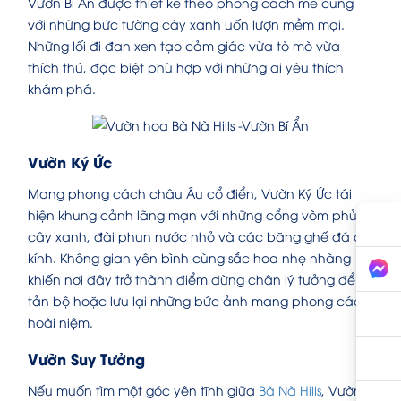
Vườn Bí Ẩn được thiết kế theo phong cách mê cung
với những bức tường cây xanh uốn lượn mềm mại.
Những lối đi đan xen tạo cảm giác vừa tò mò vừa
thích thú, đặc biệt phù hợp với những ai yêu thích
khám phá.
Vườn Ký Ức
Mang phong cách châu Âu cổ điển, Vườn Ký Ức tái
hiện khung cảnh lãng mạn với những cổng vòm phủ
cây xanh, đài phun nước nhỏ và các băng ghế đá cổ
kính. Không gian yên bình cùng sắc hoa nhẹ nhàng
khiến nơi đây trở thành điểm dừng chân lý tưởng để
tản bộ hoặc lưu lại những bức ảnh mang phong cách
hoài niệm.
Vườn Suy Tưởng
Nếu muốn tìm một góc yên tĩnh giữa
Bà Nà Hills
, Vườn