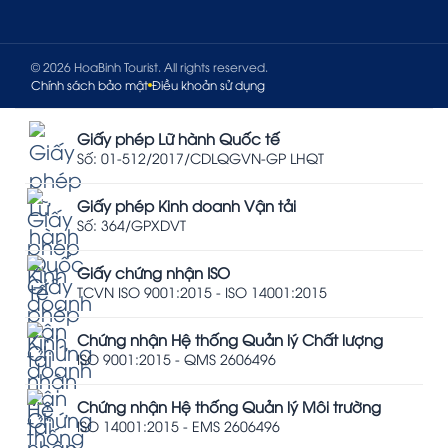
© 2026 HoaBinh Tourist. All rights reserved.
Chính sách bảo mật
Điều khoản sử dụng
Giấy phép Lữ hành Quốc tế
Số: 01-512/2017/CDLQGVN-GP LHQT
Giấy phép Kinh doanh Vận tải
Số: 364/GPXDVT
Giấy chứng nhận ISO
TCVN ISO 9001:2015 - ISO 14001:2015
Chứng nhận Hệ thống Quản lý Chất lượng
ISO 9001:2015 - QMS 2606496
Chứng nhận Hệ thống Quản lý Môi trường
ISO 14001:2015 - EMS 2606496