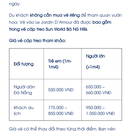
ngày.
Du khách
không cần mua vé riêng
để tham quan vườn
hoa. Vé vào Le Jardin D’Amour đã được
bao gồm
trong vé cáp treo Sun World Bà Nà Hills
.
Giá vé cáp treo tham khảo:
Người lớn
Trẻ em (1m-
Đối tượng
1m4)
(>1m4)
Người dân
650.000 –
550.000 VND
Đà Nẵng
660.000 VNĐ
Khách du
775.000 –
950.000 –
lịch
850.000 VNĐ
1.050.000 VNĐ
Giá vé có thể thay đổi theo từng thời điểm. Bạn nên