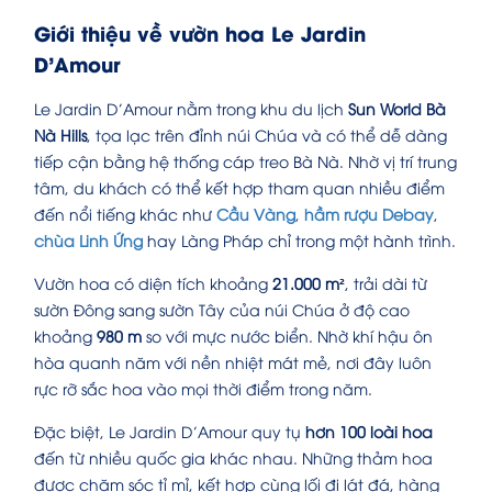
Giới thiệu về vườn hoa Le Jardin
D’Amour
Le Jardin D’Amour nằm trong khu du lịch
Sun World Bà
Nà Hills
, tọa lạc trên đỉnh núi Chúa và có thể dễ dàng
tiếp cận bằng hệ thống cáp treo Bà Nà. Nhờ vị trí trung
tâm, du khách có thể kết hợp tham quan nhiều điểm
đến nổi tiếng khác như
Cầu Vàng
,
hầm rượu Debay
,
chùa Linh Ứng
hay Làng Pháp chỉ trong một hành trình.
Vườn hoa có diện tích khoảng
21.000 m²
, trải dài từ
sườn Đông sang sườn Tây của núi Chúa ở độ cao
khoảng
980 m
so với mực nước biển. Nhờ khí hậu ôn
hòa quanh năm với nền nhiệt mát mẻ, nơi đây luôn
rực rỡ sắc hoa vào mọi thời điểm trong năm.
Đặc biệt, Le Jardin D’Amour quy tụ
hơn 100 loài hoa
đến từ nhiều quốc gia khác nhau. Những thảm hoa
được chăm sóc tỉ mỉ, kết hợp cùng lối đi lát đá, hàng