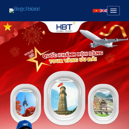
Mở
menu