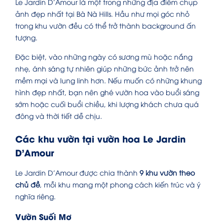
Le Jardin D’Amour là một trong những địa điểm chụp
ảnh đẹp nhất tại Bà Nà Hills. Hầu như mọi góc nhỏ
trong khu vườn đều có thể trở thành background ấn
tượng.
Đặc biệt, vào những ngày có sương mù hoặc nắng
nhẹ, ánh sáng tự nhiên giúp những bức ảnh trở nên
mềm mại và lung linh hơn. Nếu muốn có những khung
hình đẹp nhất, bạn nên ghé vườn hoa vào buổi sáng
sớm hoặc cuối buổi chiều, khi lượng khách chưa quá
đông và thời tiết dễ chịu.
Các khu vườn tại vườn hoa Le Jardin
D’Amour
Le Jardin D’Amour được chia thành
9 khu vườn theo
chủ đề
, mỗi khu mang một phong cách kiến trúc và ý
nghĩa riêng.
Vườn Suối Mơ