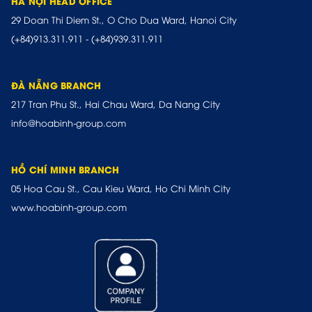
HÀ NỘI HEAD OFFICE
29 Doan Thi Diem St., O Cho Dua Ward, Hanoi City
(+84)913.311.911
-
(+84)939.311.911
ĐÀ NẴNG BRANCH
217 Tran Phu St., Hai Chau Ward, Da Nang City
info@hoabinh-group.com
HỒ CHÍ MINH BRANCH
05 Hoa Cau St., Cau Kieu Ward, Ho Chi Minh City
www.hoabinh-group.com