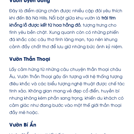
Đây là điểm dừng chân được nhiều cặp đôi yêu thích
khi đến Bà Nà Hills. Nổi bật giữa khu vườn là
trái tim
khổng lồ được kết từ hoa hồng đỏ
, tượng trưng cho
tình yêu bền chặt. Xung quanh còn có những phiến
đá khắc các câu thơ tình lãng mạn, tạo nên khung
cảnh đầy chất thơ để lưu giữ những bức ảnh kỷ niệm.
Vườn Thần Thoại
Lấy cảm hứng từ những câu chuyện thần thoại châu
Âu, Vườn Thần Thoại gây ấn tượng với hệ thống tượng
điêu khắc và các biểu tượng nghệ thuật được chế tác
tinh xảo. Không gian mang vẻ đẹp cổ điển, huyền bí
nhưng không kém phần sang trọng, khiến du khách có
cảm giác như đang bước vào một thế giới thần thoại
đầy mê hoặc.
Vườn Bí Ẩn