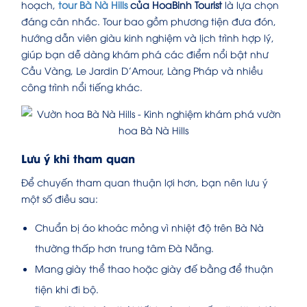
hoạch,
tour Bà Nà Hills
của HoaBinh Tourist
là lựa chọn
đáng cân nhắc. Tour bao gồm phương tiện đưa đón,
hướng dẫn viên giàu kinh nghiệm và lịch trình hợp lý,
giúp bạn dễ dàng khám phá các điểm nổi bật như
Cầu Vàng, Le Jardin D’Amour, Làng Pháp và nhiều
công trình nổi tiếng khác.
Lưu ý khi tham quan
Để chuyến tham quan thuận lợi hơn, bạn nên lưu ý
một số điều sau:
Chuẩn bị áo khoác mỏng vì nhiệt độ trên Bà Nà
thường thấp hơn trung tâm Đà Nẵng.
Mang giày thể thao hoặc giày đế bằng để thuận
tiện khi đi bộ.