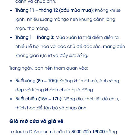
cảnh và chụp ảnh.
Tháng 11 – tháng 12 (đầu mùa mưa):
Không khí se
lạnh, nhiều sương mờ tạo nên khung cảnh lãng
mạn, thơ mộng.
Tháng 1 – tháng 3:
Mùa xuân là thời điểm diễn ra
nhiều lễ hội hoa với các chủ đề đặc sắc, mang đến
không gian rực rỡ và đầy sức sống.
Trong ngày, bạn nên tham quan vào:
Buổi sáng (8h – 10h):
Không khí mát mẻ, ánh sáng
đẹp và lượng khách chưa quá đông.
Buổi chiều (15h – 17h):
Nắng dịu, thời tiết dễ chịu,
thích hợp để tản bộ và chụp ảnh.
Giờ mở cửa và giá vé
Le Jardin D’Amour mở cửa từ
8h00 đến 19h00
hằng