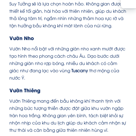
Suy Tưởng sẽ là lựa chọn hoàn hảo. Không gian được
thiết kế tối giản, hài hòa với thiên nhiên, giúp du khách
thả lỏng tâm trí, ngắm nhìn những thảm hoa rực rỡ và
tận hưởng bầu không khí mát lành của núi rừng.
Vườn Nho
Vườn Nho nổi bật với những giàn nho xanh mướt được
tạo hình theo phong cách châu Âu. Dạo bước dưới
những giàn nho rợp bóng, nhiều du khách có cảm
giác như đang lạc vào vùng
Tuscany
thơ mộng của
nước Ý.
Vườn Thiêng
Vườn Thiêng mang đến bầu không khí thanh tịnh với
những bức tượng thiền được đặt giữa khu vườn ngập
tràn hoa trắng. Không gian yên bình, tách biệt khỏi sự
nhộn nhịp của khu du lịch giúp du khách cảm nhận sự
thư thái và cân bằng giữa thiên nhiên hùng vĩ.