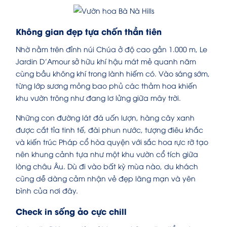
Không gian đẹp tựa chốn thần tiên
Nhờ nằm trên đỉnh núi Chúa ở độ cao gần 1.000 m, Le
Jardin D’Amour sở hữu khí hậu mát mẻ quanh năm
cùng bầu không khí trong lành hiếm có. Vào sáng sớm,
từng lớp sương mỏng bao phủ các thảm hoa khiến
khu vườn trông như đang lơ lửng giữa mây trời.
Những con đường lát đá uốn lượn, hàng cây xanh
được cắt tỉa tinh tế, đài phun nước, tượng điêu khắc
và kiến trúc Pháp cổ hòa quyện với sắc hoa rực rỡ tạo
nên khung cảnh tựa như một khu vườn cổ tích giữa
lòng châu Âu. Dù đi vào bất kỳ mùa nào, du khách
cũng dễ dàng cảm nhận vẻ đẹp lãng mạn và yên
bình của nơi đây.
Check in sống ảo cực chill