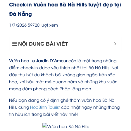
Check-in Vườn hoa Bà Nà Hills tuyệt đẹp tại
Đà Nẵng
1/7/2026
59720 lượt xem
NỘI DUNG BÀI VIẾT
Vườn hoa Le Jardin D’Amour
còn là một trong những
điểm check-in được yêu thích nhất tại Bà Nà Hills. Nơi
đây thu hút du khách bởi không gian ngập tràn sắc
hoa, khí hậu mát mẻ quanh năm và những khu vườn
mang đậm phong cách Pháp lãng mạn.
Nếu bạn đang có ý định ghé thăm vườn hoa Bà Nà
Hills, cùng
HoaBinh Tourist
cập nhật ngay những thông
tin hữu ích trong bài viết này nhé!