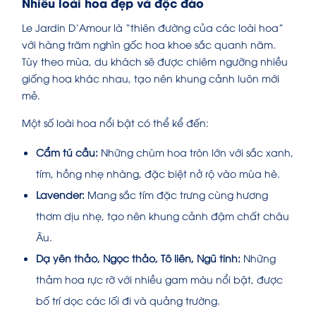
Nhiều loài hoa đẹp và độc đáo
Le Jardin D’Amour là “thiên đường của các loài hoa”
với hàng trăm nghìn gốc hoa khoe sắc quanh năm.
Tùy theo mùa, du khách sẽ được chiêm ngưỡng nhiều
giống hoa khác nhau, tạo nên khung cảnh luôn mới
mẻ.
Một số loài hoa nổi bật có thể kể đến:
Cẩm tú cầu:
Những chùm hoa tròn lớn với sắc xanh,
tím, hồng nhẹ nhàng, đặc biệt nở rộ vào mùa hè.
Lavender:
Mang sắc tím đặc trưng cùng hương
thơm dịu nhẹ, tạo nên khung cảnh đậm chất châu
Âu.
Dạ yên thảo, Ngọc thảo, Tô liên, Ngũ tinh:
Những
thảm hoa rực rỡ với nhiều gam màu nổi bật, được
bố trí dọc các lối đi và quảng trường.