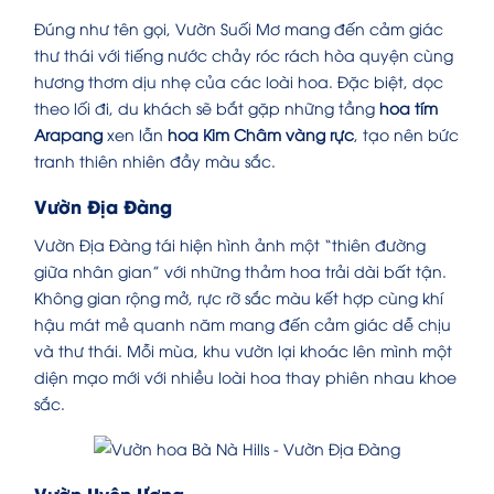
Đúng như tên gọi, Vườn Suối Mơ mang đến cảm giác
thư thái với tiếng nước chảy róc rách hòa quyện cùng
hương thơm dịu nhẹ của các loài hoa. Đặc biệt, dọc
theo lối đi, du khách sẽ bắt gặp những tầng
hoa tím
Arapang
xen lẫn
hoa Kim Châm vàng rực
, tạo nên bức
tranh thiên nhiên đầy màu sắc.
Vườn Địa Đàng
Vườn Địa Đàng tái hiện hình ảnh một “thiên đường
giữa nhân gian” với những thảm hoa trải dài bất tận.
Không gian rộng mở, rực rỡ sắc màu kết hợp cùng khí
hậu mát mẻ quanh năm mang đến cảm giác dễ chịu
và thư thái. Mỗi mùa, khu vườn lại khoác lên mình một
diện mạo mới với nhiều loài hoa thay phiên nhau khoe
sắc.
Vườn Uyên Ương