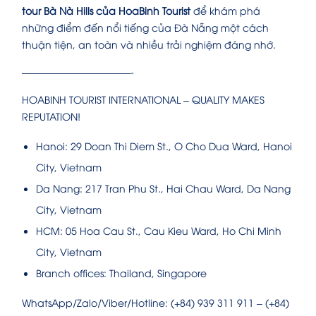
tour Bà Nà Hills của HoaBinh Tourist
để khám phá
những điểm đến nổi tiếng của Đà Nẵng một cách
thuận tiện, an toàn và nhiều trải nghiệm đáng nhớ.
———————————-
HOABINH TOURIST INTERNATIONAL – QUALITY MAKES
REPUTATION!
Hanoi: 29 Doan Thi Diem St., O Cho Dua Ward, Hanoi
City, Vietnam
Da Nang: 217 Tran Phu St., Hai Chau Ward, Da Nang
City, Vietnam
HCM: 05 Hoa Cau St., Cau Kieu Ward, Ho Chi Minh
City, Vietnam
Branch offices: Thailand, Singapore
WhatsApp/Zalo/Viber/Hotline: (+84) 939 311 911 – (+84)