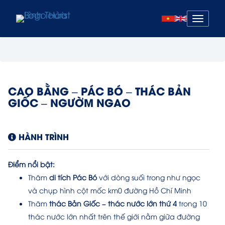
Mở
menu
CAO BẰNG – PÁC BÓ – THÁC BẢN
GIỐC – NGƯỜM NGAO
HÀNH TRÌNH
Điểm nổi bật:
Thăm
di tích Pác Bó
với dòng suối trong như ngọc
và chụp hình cột mốc km0 đường Hồ Chí Minh
Thăm
thác Bản Giốc – thác nước lớn thứ 4
trong 10
thác nước lớn nhất trên thế giới nằm giữa đường