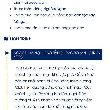
biên hai quốc gia
Thám hiểm
động Ngườm Ngao
Khám phá văn hóa của đồng bào
dân tộc Tày,
Nùng…
Khám phá ẩm thực địa phương độc đáo
LỊCH TRÌNH
NGÀY 1: HÀ NỘI - CAO BẰNG - PÁC BÓ (ĂN - / TRƯA
/ TỐI)
06h00-06h30: Xe và hướng dẫn viên đón Quý
khách tại khách sạn khu vực phố Cổ và Nhà
hát lớn khởi hành đi Cao Bằng theo hướng
QL3. Trên đường dừng chân nghỉ ngơi, Quý
khách tự tức ăn sáng tại điểm nghỉ. Trên
đường đi, Quý khách còn được trải nghiệm
liên tiếp các con đèo nổi tiếng như: Đèo