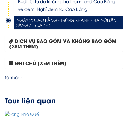
Buổi tối tự do khám phá thành phố Cao Bằng
về đêm. Nghỉ đêm tại Cao Bằng.
NGÀY 2: CAO BẰNG - TRÙNG KHÁNH - HÀ NỘI (ĂN
SÁNG / TRƯA / - )
DỊCH VỤ BAO GỒM VÀ KHÔNG BAO GỒM
(XEM THÊM)
GHI CHÚ (XEM THÊM)
Tour Vòng cung Đông Bắc...
Từ khóa:
Tour liên quan