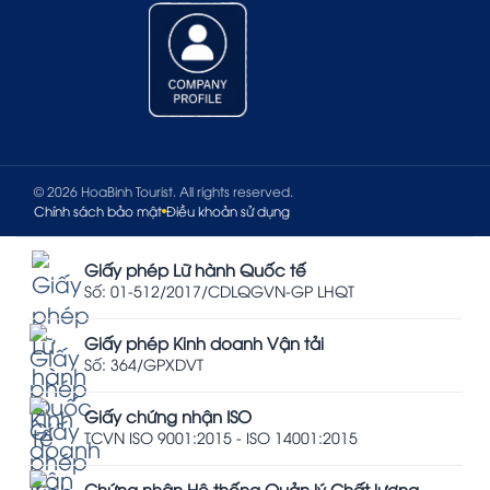
© 2026 HoaBinh Tourist. All rights reserved.
Chính sách bảo mật
Điều khoản sử dụng
Giấy phép Lữ hành Quốc tế
Số: 01-512/2017/CDLQGVN-GP LHQT
Giấy phép Kinh doanh Vận tải
Số: 364/GPXDVT
Giấy chứng nhận ISO
TCVN ISO 9001:2015 - ISO 14001:2015
Chứng nhận Hệ thống Quản lý Chất lượng