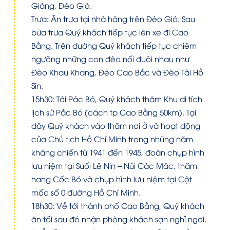
Giàng, Đèo Gió.
Trưa: Ăn trưa tại nhà hàng trên Đèo Gió. Sau
bữa trưa Quý khách tiếp tục lên xe đi Cao
Bằng. Trên đường Quý khách tiếp tục chiêm
ngưỡng những con đèo nối đuôi nhau như
Đèo Khau Khang, Đèo Cao Bắc và Đèo Tài Hồ
Sìn.
15h30: Tới Pác Bó, Quý khách thăm Khu di tích
lịch sử Pắc Bó (cách tp Cao Bằng 50km). Tại
đây Quý khách vào thăm nơi ở và hoạt động
của Chủ tịch Hồ Chí Minh trong những năm
kháng chiến từ 1941 đến 1945, đoàn chụp hình
lưu niệm tại Suối Lê Nin – Núi Các Mác, thăm
hang Cốc Bó và chụp hình lưu niệm tại Cột
mốc số 0 đường Hồ Chí Minh.
18h30: Về tới thành phố Cao Bằng, Quý khách
ăn tối sau đó nhận phòng khách sạn nghỉ ngơi.