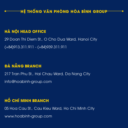
HỆ THỐNG VĂN PHÒNG HÒA BÌNH GROUP
HÀ NỘI HEAD OFFICE
29 Doan Thi Diem St., O Cho Dua Ward, Hanoi City
(+84)913.311.911
-
(+84)939.311.911
ĐÀ NẴNG BRANCH
217 Tran Phu St., Hai Chau Ward, Da Nang City
info@hoabinh-group.com
HỒ CHÍ MINH BRANCH
05 Hoa Cau St., Cau Kieu Ward, Ho Chi Minh City
www.hoabinh-group.com