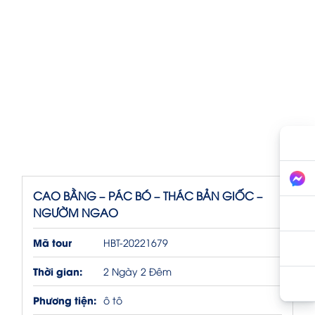
CAO BẰNG – PÁC BÓ – THÁC BẢN GIỐC –
NGƯỜM NGAO
Mã tour
HBT-20221679
Thời gian:
2 Ngày 2 Đêm
Phương tiện:
ô tô