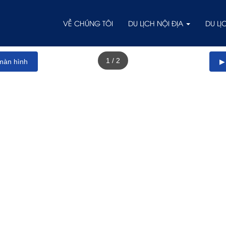
VỀ CHÚNG TÔI
DU LỊCH NỘI ĐỊA
DU L
1
/
2
màn hình
▶