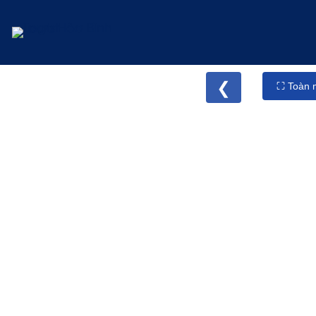
❮
⛶ Toàn 