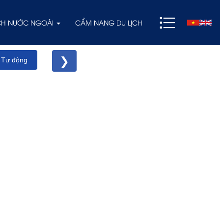
ỊCH NƯỚC NGOÀI
CẨM NANG DU LỊCH
❯
 Tự động