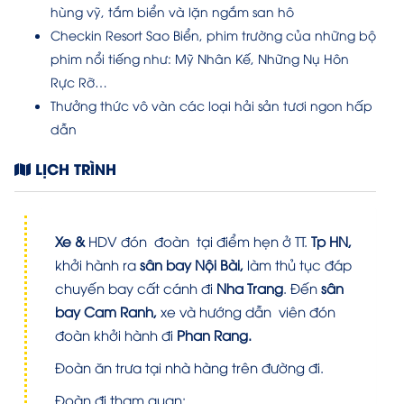
hùng vỹ, tắm biển và lặn ngắm san hô
Checkin Resort Sao Biển, phim trường của những bộ
phim nổi tiếng như: Mỹ Nhân Kế, Những Nụ Hôn
Rực Rỡ…
Thưởng thức vô vàn các loại hải sản tươi ngon hấp
dẫn
LỊCH TRÌNH
Xe &
HDV đón đoàn tại điểm hẹn ở TT.
Tp HN,
khởi hành ra
sân bay Nội Bài,
làm thủ tục đáp
chuyến bay cất cánh đi
Nha Trang
. Đến
sân
bay Cam Ranh,
xe và hướng dẫn viên đón
đoàn khởi hành đi
Phan Rang.
Đoàn ăn trưa tại nhà hàng trên đường đi.
Đoàn đi tham quan: