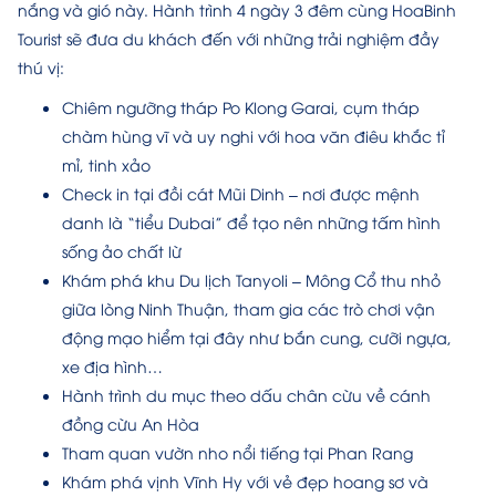
nắng và gió này. Hành trình 4 ngày 3 đêm cùng HoaBinh
Tourist sẽ đưa du khách đến với những trải nghiệm đầy
thú vị:
Chiêm ngưỡng tháp Po Klong Garai, cụm tháp
chàm hùng vĩ và uy nghi với hoa văn điêu khắc tỉ
mỉ, tinh xảo
Check in tại đồi cát Mũi Dinh – nơi được mệnh
danh là “tiểu Dubai” để tạo nên những tấm hình
sống ảo chất lừ
Khám phá khu Du lịch Tanyoli – Mông Cổ thu nhỏ
giữa lòng Ninh Thuận, tham gia các trò chơi vận
động mạo hiểm tại đây như bắn cung, cưỡi ngựa,
xe địa hình…
Hành trình du mục theo dấu chân cừu về cánh
đồng cừu An Hòa
Tham quan vườn nho nổi tiếng tại Phan Rang
Khám phá vịnh Vĩnh Hy với vẻ đẹp hoang sơ và