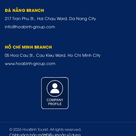
ĐÀ NẴNG BRANCH
217 Tran Phu St., Hai Chau Ward, Da Nang City
info@hoabinh-group.com
HỒ CHÍ MINH BRANCH
05 Hoa Cau St., Cau Kieu Ward, Ho Chi Minh City
www.hoabinh-group.com
© 2026 HoaBinh Tourist. All rights reserved.
Chính sách bảo mật
Điều khoản sử dụng