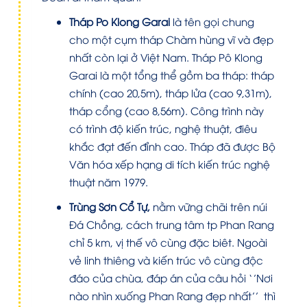
Tháp Po Klong Garai
là tên gọi chung
cho một cụm tháp Chàm hùng vĩ và đẹp
nhất còn lại ở Việt Nam. Tháp Pô Klong
Garai là một tổng thể gồm ba tháp: tháp
chính (cao 20,5m), tháp lửa (cao 9,31m),
tháp cổng (cao 8,56m). Công trình này
có trình độ kiến trúc, nghệ thuật, điêu
khắc đạt đến đỉnh cao. Tháp đã được Bộ
Văn hóa xếp hạng di tích kiến trúc nghệ
thuật năm 1979.
Trùng Sơn Cổ Tự,
nằm vững chãi trên núi
Đá Chồng, cách trung tâm tp Phan Rang
chỉ 5 km, vị thế vô cùng đặc biêt. Ngoài
vẻ linh thiêng và kiến trúc vô cùng độc
đáo của chùa, đáp án của câu hỏi ‘’Nơi
nào nhìn xuống Phan Rang đẹp nhất’’ thì