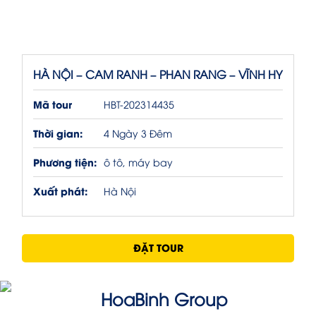
HÀ NỘI – CAM RANH – PHAN RANG – VĨNH HY
Mã tour
HBT-202314435
Thời gian:
4 Ngày 3 Đêm
Phương tiện:
ô tô, máy bay
Xuất phát:
Hà Nội
ĐẶT TOUR