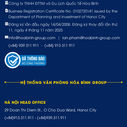
Công ty TNHH ĐTTM và Du Lịch Quốc Tế Hòa Bình
Business Registration Certificate No. 0102720141 issued by the
Department of Planning and Investment of Hanoi City
Đăng ký lần đầu ngày 14/04/2008. Đăng ký thay đổi lần thứ
11, ngày 4 tháng 11 năm 2025
info@hoabinh-group.com
|
lan.pham@hoabinh-group.com
(+84) 939 311 911
-
(+84) 913 311 911
HỆ THỐNG VĂN PHÒNG HÒA BÌNH GROUP
HÀ NỘI HEAD OFFICE
29 Doan Thi Diem St., O Cho Dua Ward, Hanoi City
(+84)913.311.911
-
(+84)939.311.911