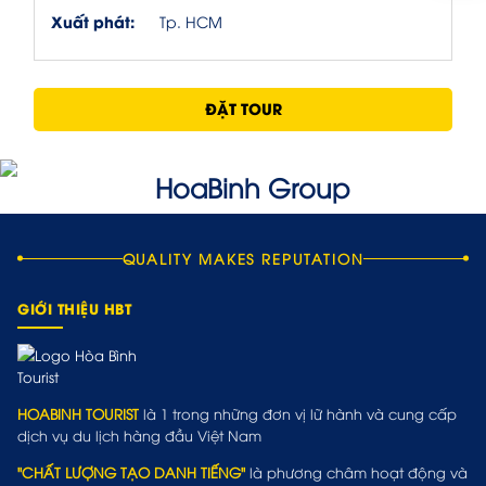
Xuất phát:
Tp. HCM
ĐẶT TOUR
QUALITY MAKES REPUTATION
GIỚI THIỆU HBT
HOABINH TOURIST
là 1 trong những đơn vị lữ hành và cung cấp
dịch vụ du lịch hàng đầu Việt Nam
"CHẤT LƯỢNG TẠO DANH TIẾNG"
là phương châm hoạt động và