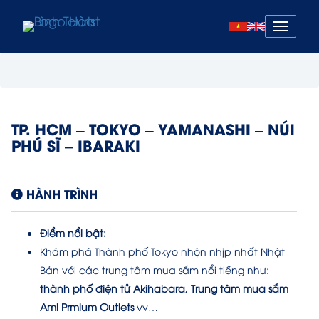
Mở
menu
TP. HCM – TOKYO – YAMANASHI – NÚI
PHÚ SĨ – IBARAKI
HÀNH TRÌNH
Điểm nổi bật:
Khám phá Thành phố Tokyo nhộn nhịp nhất Nhật
Bản với các trung tâm mua sắm nổi tiếng như:
thành phố điện tử
Akihabara,
Trung tâm mua sắm
Ami Prmium Outlets
vv…