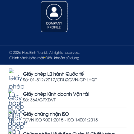
© 2026 HoaBinh Tourist. All rights reserved.
Chính sách bảo mật
Điều khoản sử dụng
Giấy phép Lữ hành Quốc tế
Số: 01-512/2017/CDLQGVN-GP LHQT
Giấy phép Kinh doanh Vận tải
Số: 364/GPXDVT
Giấy chứng nhận ISO
TCVN ISO 9001:2015 - ISO 14001:2015
Chứng nhận Hệ thống Quản lý Chất lượng