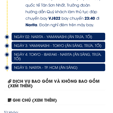
quốc tế Tân Sơn Nhất, Trưởng đoàn
hướng dẫn Quý khách làm thủ tục đáp
VJ822
23:40
chuyến bay
bay chuyến
đi
Narita
. Đoàn nghỉ đêm trên máy bay.
NGÀY 02: NARITA - YAMANASHI (ĂN TRƯA, TỐI)
NGÀY 3: YAMANASHI - TOKYO (ĂN SÁNG, TRƯA, TỐI)
NGÀY 4: TOKYO - IBARAKI - NARITA (ĂN SÁNG, TRƯA,
TỐI)
NGÀY 5: NARITA - TP. HCM (ĂN SÁNG)
DỊCH VỤ BAO GỒM VÀ KHÔNG BAO GỒM
(XEM THÊM)
GHI CHÚ (XEM THÊM)
Tour Bái Đính – Địa...
Từ khóa: