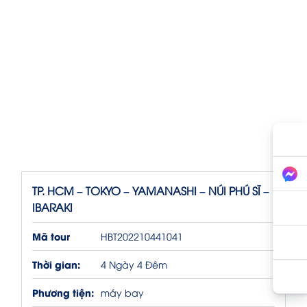
TP. HCM – TOKYO – YAMANASHI – NÚI PHÚ SĨ –
IBARAKI
Mã tour
HBT202210441041
Thời gian:
4 Ngày 4 Đêm
Phương tiện:
máy bay