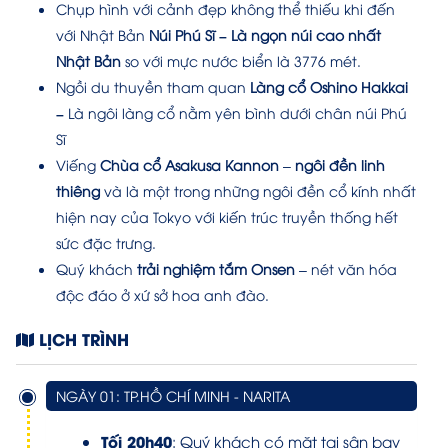
Chụp hình với cảnh đẹp không thể thiếu khi đến
với Nhật Bản
Núi Phú Sĩ – Là ngọn núi cao nhất
Nhật Bản
so với mực nước biển là 3776 mét.
Ngồi du thuyền tham quan
Làng cổ Oshino Hakkai
–
Là ngôi làng cổ nằm yên bình dưới chân núi Phú
Sĩ
Viếng
Chùa cổ Asakusa Kannon
–
ngôi
đền
linh
thiêng
và là một trong những ngôi đền cổ kính nhất
hiện nay của Tokyo với kiến trúc truyền thống hết
sức đặc trưng.
Quý khách
trải nghiệm tắm Onsen
– nét văn hóa
độc đáo ở xứ sở hoa anh đào.
LỊCH TRÌNH
NGÀY 01: TP.HỒ CHÍ MINH - NARITA
Tối 20h40
: Quý khách có mặt tại sân bay