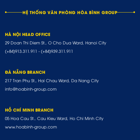
HỆ THỐNG VĂN PHÒNG HÒA BÌNH GROUP
HÀ NỘI HEAD OFFICE
29 Doan Thi Diem St., O Cho Dua Ward, Hanoi City
(+84)913.311.911
-
(+84)939.311.911
ĐÀ NẴNG BRANCH
217 Tran Phu St., Hai Chau Ward, Da Nang City
info@hoabinh-group.com
HỒ CHÍ MINH BRANCH
05 Hoa Cau St., Cau Kieu Ward, Ho Chi Minh City
www.hoabinh-group.com