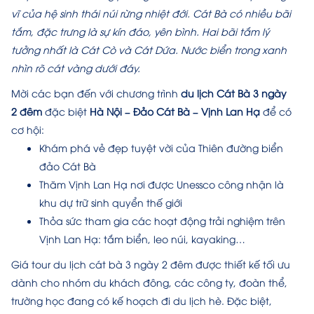
vĩ của hệ sinh thái núi rừng nhiệt đới. Cát Bà có nhiều bãi
tắm, đặc trưng là sự kín đáo, yên bình. Hai bãi tắm lý
tưởng nhất là Cát Cò và Cát Dứa. Nước biển trong xanh
nhìn rõ cát vàng dưới đáy.
Mời các bạn đến với chương trình
du lịch Cát Bà 3 ngày
2 đêm
đặc biệt
Hà Nội – Đảo Cát Bà – Vịnh Lan Hạ
để có
cơ hội:
Khám phá vẻ đẹp tuyệt vời của Thiên đường biển
đảo Cát Bà
Thăm Vịnh Lan Hạ nơi được Unessco công nhận là
khu dự trữ sinh quyển thế giới
Thỏa sức tham gia các hoạt động trải nghiệm trên
Vịnh Lan Hạ: tắm biển, leo núi, kayaking…
Giá tour du lịch cát bà 3 ngày 2 đêm được thiết kế tối ưu
dành cho nhóm du khách đông, các công ty, đoàn thể,
trường học đang có kế hoạch đi du lịch hè. Đặc biệt,