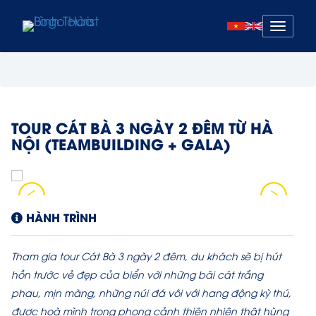
Mở
menu
TOUR CÁT BÀ 3 NGÀY 2 ĐÊM TỪ HÀ
NỘI (TEAMBUILDING + GALA)
HÀNH TRÌNH
Tham gia tour Cát Bà 3 ngày 2 đêm, du khách sẽ bị hút
hồn trước vẻ đẹp của biển với những bãi cát trắng
phau, mịn màng, những núi đá vôi với hang động kỳ thú,
được hoà mình trong phong cảnh thiên nhiên thật hùng