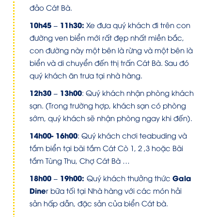
đảo Cát Bà.
10h45 – 11h30:
Xe đưa quý khách đi trên con
đường ven biển mới rất đẹp nhất miền bắc,
con đường này một bên là rừng và một bên là
biển và di chuyển đến thị trấn Cát Bà. Sau đó
quý khách ăn trưa tại nhà hàng.
12h30 – 13h00
: Quý khách nhận phòng khách
sạn. (Trong trường hợp, khách sạn có phòng
sớm, quý khách sẽ nhận phòng ngay khi đến).
14h00- 16h00
: Quý khách chơi teabuding và
tắm biển tại bãi tắm Cát Cò 1, 2 ,3 hoặc Bãi
tắm Tùng Thu, Chợ Cát Bà …
18h00 – 19h00
:
Gala
Quý khách thưởng thức
Dine
r bữa tối tại Nhà hàng với các món hải
sản hấp dẫn, đặc sản của biển Cát bà.