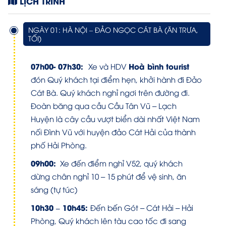
LỊCH TRÌNH
NGÀY 01: HÀ NỘI – ĐẢO NGỌC CÁT BÀ (ĂN TRƯA,
TỐI)
07h00- 07h30:
Hoà bình tourist
Xe và HDV
đón Quý khách tại điểm hẹn, khởi hành đi Đảo
Cát Bà. Quý khách nghỉ ngơi trên đường đi.
Đoàn băng qua cầu Cầu Tân Vũ – Lạch
Huyện là cây cầu vượt biển dài nhất Việt Nam
nối Đình Vũ với huyện đảo Cát Hải của thành
phố Hải Phòng.
09h00
:
Xe đến điểm nghỉ V52, quý khách
dừng chân nghỉ 10 – 15 phút để vệ sinh, ăn
sáng (tự túc)
10h30 – 10h45
:
Đến bến Gót – Cát Hải – Hải
Phòng, Quý khách lên tàu cao tốc đi sang