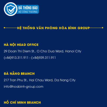
HỆ THỐNG VĂN PHÒNG HÒA BÌNH GROUP
HÀ NỘI HEAD OFFICE
29 Doan Thi Diem St., O Cho Dua Ward, Hanoi City
(+84)913.311.911
-
(+84)939.311.911
ĐÀ NẴNG BRANCH
217 Tran Phu St., Hai Chau Ward, Da Nang City
info@hoabinh-group.com
HỒ CHÍ MINH BRANCH