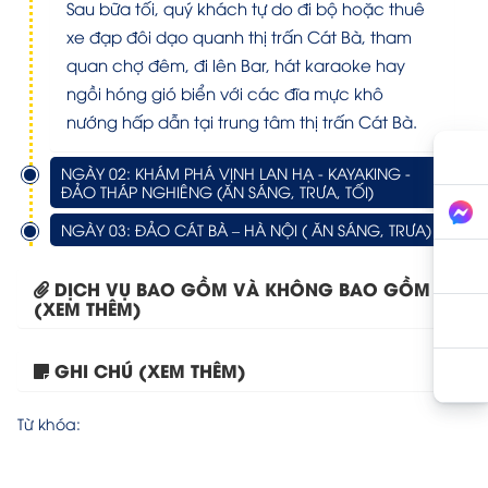
Sau bữa tối, quý khách tự do đi bộ hoặc thuê
xe đạp đôi dạo quanh thị trấn Cát Bà, tham
quan chợ đêm, đi lên Bar, hát karaoke hay
ngồi hóng gió biển với các đĩa mực khô
nướng hấp dẫn tại trung tâm thị trấn Cát Bà.
NGÀY 02: KHÁM PHÁ VỊNH LAN HẠ - KAYAKING -
ĐẢO THÁP NGHIÊNG (ĂN SÁNG, TRƯA, TỐI)
NGÀY 03: ĐẢO CÁT BÀ – HÀ NỘI ( ĂN SÁNG, TRƯA)
DỊCH VỤ BAO GỒM VÀ KHÔNG BAO GỒM
(XEM THÊM)
GHI CHÚ (XEM THÊM)
Tour Cát Bà 2 Ngày...
Từ khóa: