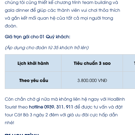
chúng tôi cũng thiết kế chương trình team building và
gala dinner để giúp các thành viên vui chơi thỏa thích
và gắn kết mối quan hệ của tất cả mọi người trong
đoàn.
Giá trọn gói cho 01 Quý khách:
(Áp dụng cho đoàn từ 35 khách trở lên)
Lịch khởi hành
Tiêu chuẩn 3 sao
Theo yêu cầu
3.800.000 VNĐ
Còn chần chờ gì nữa mà không liên hệ ngay với HoaBinh
Tourist theo
hotline 0939. 311. 911
để được tư vấn và đặt
tour Cát Bà 3 ngày 2 đêm với giá ưu đãi cực hấp dẫn
nhé!