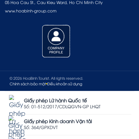
05 Hoa Cau St., Cau Kieu Ward, Ho Chi Minh City
www.hoabinh-group.com
© 2026 HoaBinh Tourist. All rights reserved.
Chính sách bảo mật
Điều khoản sử dụng
Giấy phép Lữ hành Quốc tế
Số: 01-512/2017/CDLQGVN-GP LHQT
Giấy phép Kinh doanh Vận tải
Số: 364/GPXDVT