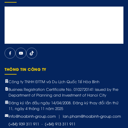
THÔNG TIN CÔNG TY
Công ty TNHH ĐTTM và Du Lịch Quốc Tế Hòa Bình
Business Registration Certificate No. 0102720141 issued by the
Department of Planning and Investment of Hanoi City
Đăng ký lần đầu ngày 14/04/2008. Đăng ký thay đổi lần thứ
11, ngày 4 tháng 11 năm 2025
info@hoabinh-group.com
|
lan.pham@hoabinh-group.com
(+84) 939 311 911
-
(+84) 913 311 911