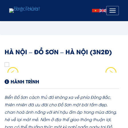
Mở
menu
HÀ NỘI – ĐỒ SƠN – HÀ NỘI (3N2Đ)
HÀNH TRÌNH
Biển Đồ Sơn cách thủ đô không xa về phía Đông Bắc,
thiên nhiên đă ưu đăi cho Đồ Sơn một băi tắm đẹp,
chan hoà ánh nắng với khí hậu ấm áp trong mùa đông,
hè về lại mát mẻ. Nằm ở địa thế giao thông thuận lợi,
bạn có thể thưởng thức một kỳ nghỉ ngắn ngày tại Đồ