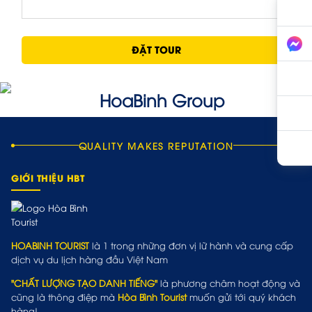
ĐẶT TOUR
QUALITY MAKES REPUTATION
GIỚI THIỆU HBT
HOABINH TOURIST
là 1 trong những đơn vị lữ hành và cung cấp
dịch vụ du lịch hàng đầu Việt Nam
"CHẤT LƯỢNG TẠO DANH TIẾNG"
là phương châm hoạt động và
cũng là thông điệp mà
Hòa Bình Tourist
muốn gửi tới quý khách
hàng!