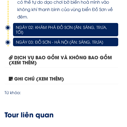
có thể tự do dạo chơi bờ biển hoà mình vào
không khí thanh bình của vùng biển Đồ Sơn về
đêm.
NGÀY 02: KHÁM PHÁ ĐỒ SƠN (ĂN: SÁNG, TRƯA,
TỐI)
NGÀY 03: ĐỒ SƠN - HÀ NỘI (ĂN: SÁNG, TRƯA)
DỊCH VỤ BAO GỒM VÀ KHÔNG BAO GỒM
(XEM THÊM)
Hà Nội – Đồ Sơn...
GHI CHÚ (XEM THÊM)
Từ khóa:
Tour liên quan