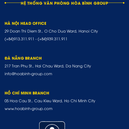
HỆ THỐNG VĂN PHÒNG HÒA BÌNH GROUP
HÀ NỘI HEAD OFFICE
29 Doan Thi Diem St., O Cho Dua Ward, Hanoi City
(+84)913.311.911
-
(+84)939.311.911
ĐÀ NẴNG BRANCH
217 Tran Phu St., Hai Chau Ward, Da Nang City
info@hoabinh-group.com
HỒ CHÍ MINH BRANCH
05 Hoa Cau St., Cau Kieu Ward, Ho Chi Minh City
www.hoabinh-group.com