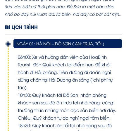
Sơn vào bất cứ thời gian nào. Đồ Sơn là một bán đảo
nhỏ do dăy núi vươn dài ra biển, nơi đây có băi cát mịn..
LỊCH TRÌNH
NGÀY 01: HÀ NỘI – ĐỒ SƠN ( ĂN: TRƯA, TỐI )
06h00: Xe và hướng dẫn viên của HoaBinh
Tourist đón Quý khách tại điểm hẹn để khởi
hành đi Hải phòng. Trên đường đi đoàn nghỉ
dừng chân tại Hải Dương ăn sáng ( chi phí tự
túc)
10h30: Quý khách tới Đồ Sơn nhận phòng
khách sạn sau đó ăn trưa tại nhà hàng, cùng
thưởng thức những món đặc sản biển nơi đây.
Chiều: Quý khách tự do nghỉ ngơi tắm biển.
18h30: Quý khách ăn tối tại nhà hàng sau đó