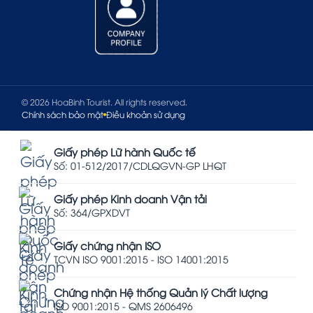
© 2026 HoaBinh Tourist. All rights reserved.
Chính sách bảo mật
Điều khoản sử dụng
Giấy phép Lữ hành Quốc tế
Số: 01-512/2017/CDLQGVN-GP LHQT
Giấy phép Kinh doanh Vận tải
Số: 364/GPXDVT
Giấy chứng nhận ISO
TCVN ISO 9001:2015 - ISO 14001:2015
Chứng nhận Hệ thống Quản lý Chất lượng
ISO 9001:2015 - QMS 2606496