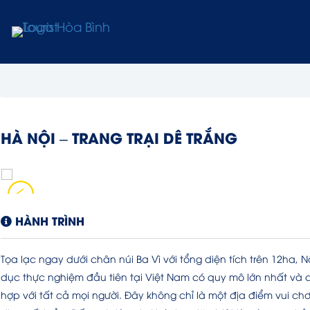
HÀ NỘI – TRANG TRẠI DÊ TRẮNG
HÀNH TRÌNH
Tọa lạc ngay dưới chân núi Ba Vì với tổng diện tích trên 12ha,
dục thực nghiệm đầu tiên tại Việt Nam có quy mô lớn nhất và c
hợp với tất cả mọi người. Đây không chỉ là một địa điểm vui ch