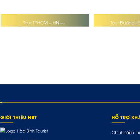
Tour TPHCM – HN –...
Tour Đường L
GIỚI THIỆU HBT
HỖ TRỢ K
Chính sách th