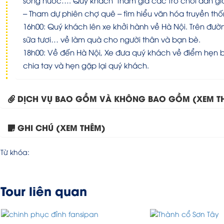
sông nước…. Quý khách tham gia các trò chơi dân gia
– Tham dự phiên chợ quê – tìm hiểu văn hóa truyền th
16h00: Quý khách lên xe khởi hành về Hà Nội. Trên đư
sữa tươi… về làm quà cho người thân và bạn bè.
18h00: Về đến Hà Nội, Xe đưa quý khách về điểm hẹn ba
chia tay và hẹn gặp lại quý khách.
DỊCH VỤ BAO GỒM VÀ KHÔNG BAO GỒM (XEM T
GHI CHÚ (XEM THÊM)
Từ khóa:
Tour liên quan