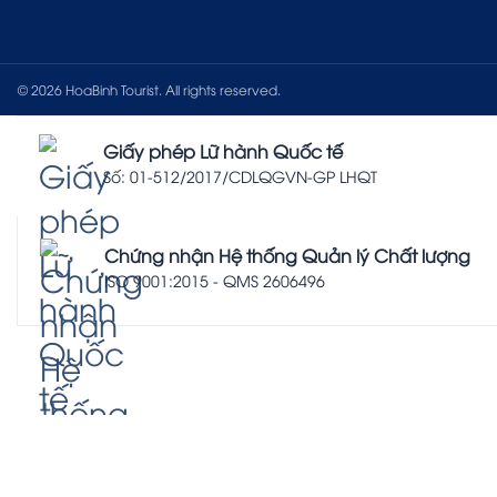
© 2026 HoaBinh Tourist. All rights reserved.
Giấy phép Lữ hành Quốc tế
Số: 01-512/2017/CDLQGVN-GP LHQT
Chứng nhận Hệ thống Quản lý Chất lượng
ISO 9001:2015 - QMS 2606496