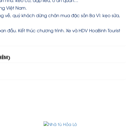
n như: kéo co, đập liêu, ô ăn quan…
ống Việt Nam.
ờng về, quý khách dừng chân mua đặc sản Ba Vì: kẹo sữa,
n đầu. Kết thúc chương trình. Xe và HDV HoaBinh Tourist
HÊM)