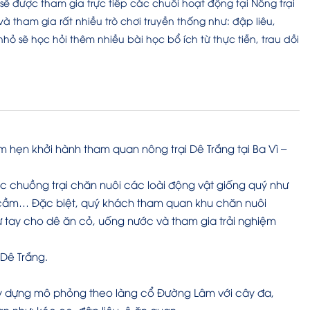
sẽ được tham gia trực tiếp các chuỗi hoạt động tại Nông trại
à tham gia rất nhiều trò chơi truyền thống như: đập liêu,
sẽ học hỏi thêm nhiều bài học bổ ích từ thực tiễn, trau dồi
 hẹn khởi hành tham quan nông trại Dê Trắng tại Ba Vì –
c chuồng trại chăn nuôi các loài động vật giống quý như
sâm cầm… Đặc biệt, quý khách tham quan khu chăn nuôi
ự tay cho dê ăn cỏ, uống nước và tham gia trải nghiệm
 Dê Trắng.
y dựng mô phỏng theo làng cổ Đường Lâm với cây đa,