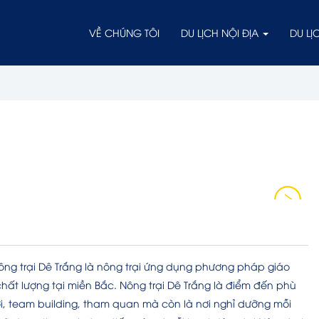
VỀ CHÚNG TÔI
DU LỊCH NỘI ĐỊA
DU L
 Nông trại Dê Trắng là nông trại ứng dụng phương pháp giáo
hất lượng tại miền Bắc. Nông trại Dê Trắng là điểm đến phù
ơi, team building, tham quan mà còn là nơi nghỉ dưỡng mỗi