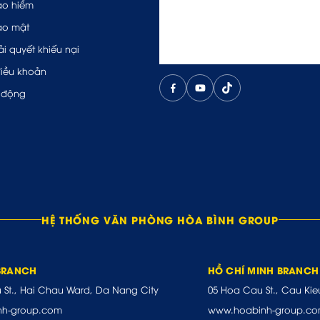
ảo hiểm
ảo mật
ải quyết khiếu nại
điều khoản
 động
HỆ THỐNG VĂN PHÒNG HÒA BÌNH GROUP
BRANCH
HỒ CHÍ MINH BRANCH
u St., Hai Chau Ward, Da Nang City
05 Hoa Cau St., Cau Kie
nh-group.com
www.hoabinh-group.c