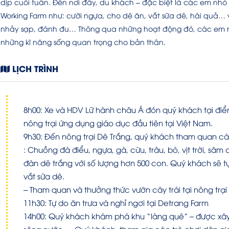
dịp cuối tuần. Đến nơi đây, du khách – đặc biệt là các em nhỏ 
Working Farm như: cưỡi ngựa, cho dê ăn, vắt sữa dê, hái quả… v
nhảy sạp, đánh đu… Thông qua những hoạt động đó, các em nhỏ 
những kĩ năng sống quan trọng cho bản thân.
LỊCH TRÌNH
8h00: Xe và HDV Lữ hành châu Á đón quý khách tại điểm
nông trại ứng dụng giáo dục đầu tiên tại Việt Nam.
9h30: Đến nông trại Dê Trắng, quý khách tham quan cá
: Chuồng đà điểu, ngựa, gà, cừu, trâu, bò, vịt trời, 
đàn dê trắng với số lượng hơn 500 con. Quý khách sẽ t
vắt sữa dê.
– Tham quan và thưởng thức vườn cây trái tại nông trại
11h30: Tự do ăn trưa và nghỉ ngơi tại Detrang Farm
14h00: Quý khách khám phá khu “làng quê” – được xâ