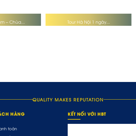
âm – Chùa...
Tour Hà Nội 1 ngày...
QUALITY MAKES REPUTATION
HÁCH HÀNG
KẾT NỐI VỚI HBT
anh toán