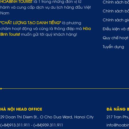
HOABINH TOURIST
là 1 trong những đơn vị lữ
Chính sách b
hành và cung cấp dịch vụ du lịch hàng đầu Việt
Chính sách b
Nam
Chính sách gi
"CHẤT LƯỢNG TẠO DANH TIẾNG"
là phương
châm hoạt động và cũng là thông điệp mà
Hòa
Điều kiện và 
Bình Tourist
muốn gửi tới quý khách hàng!
Quy chế hoạt
Tuyển dụng
HÀ NỘI HEAD OFFICE
ĐÀ NẴNG 
29 Doan Thi Diem St., O Cho Dua Ward, Hanoi City
217 Tran Ph
(+84)913.311.911
-
(+84)939.311.911
info@hoabi