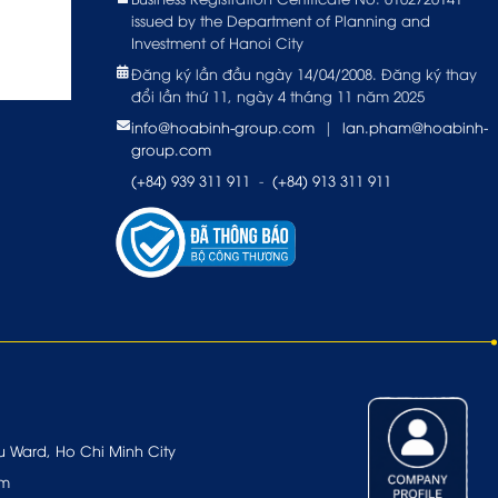
issued by the Department of Planning and
Investment of Hanoi City
Đăng ký lần đầu ngày 14/04/2008. Đăng ký thay
đổi lần thứ 11, ngày 4 tháng 11 năm 2025
info@hoabinh-group.com
|
lan.pham@hoabinh-
group.com
(+84) 939 311 911
-
(+84) 913 311 911
u Ward, Ho Chi Minh City
om