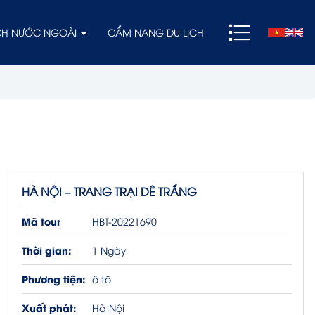
ỊCH NƯỚC NGOÀI
CẨM NANG DU LỊCH
HÀ NỘI – TRANG TRẠI DÊ TRẮNG
Mã tour
HBT-20221690
Thời gian:
1 Ngày
Phương tiện:
ô tô
Xuất phát:
Hà Nội