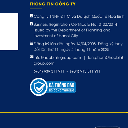
THÔNG TIN CÔNG TY
Công ty TNHH ĐTTM và Du Lịch Quốc Tế Hòa Bình
Business Registration Certificate No. 0102720141
issued by the Department of Planning and
Investment of Hanoi City
Đăng ký lần đầu ngày 14/04/2008. Đăng ký thay
đổi lần thứ 11, ngày 4 tháng 11 năm 2025
info@hoabinh-group.com
|
lan.pham@hoabinh-
group.com
(+84) 939 311 911
-
(+84) 913 311 911