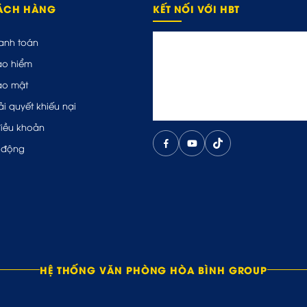
HÁCH HÀNG
KẾT NỐI VỚI HBT
anh toán
ảo hiểm
ảo mật
ải quyết khiếu nại
điều khoản
 động
HỆ THỐNG VĂN PHÒNG HÒA BÌNH GROUP