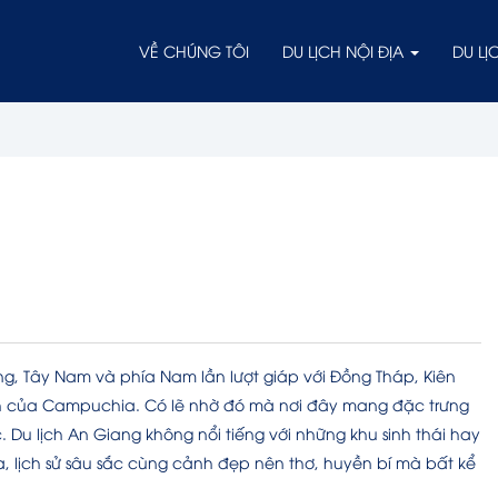
VỀ CHÚNG TÔI
DU LỊCH NỘI ĐỊA
DU L
g, Tây Nam và phía Nam lần lượt giáp với Đồng Tháp, Kiên
ỉnh của Campuchia. Có lẽ nhờ đó mà nơi đây mang đặc trưng
 Du lịch An Giang không nổi tiếng với những khu sinh thái hay
a, lịch sử sâu sắc cùng cảnh đẹp nên thơ, huyền bí mà bất kể