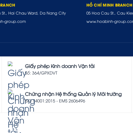
BRANCH
HỒ CHÍ MINH BRANCH
u St., Hai Chau Ward, Da Nang City
05 Hoa Cau St., Cau Kie
nh-group.com
www.hoabinh-group.c
Giấy phép Kinh doanh Vận tải
Số: 364/GPXDVT
Chứng nhận Hệ thống Quản lý Môi trường
ISO 14001:2015 - EMS 2606496