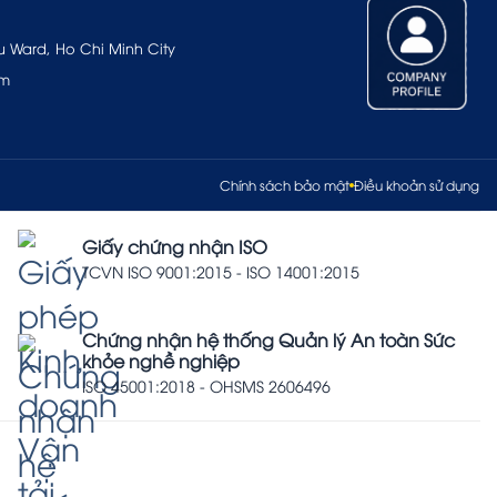
u Ward, Ho Chi Minh City
om
Chính sách bảo mật
Điều khoản sử dụng
Giấy chứng nhận ISO
TCVN ISO 9001:2015 - ISO 14001:2015
Chứng nhận hệ thống Quản lý An toàn Sức
khỏe nghề nghiệp
ISO 45001:2018 - OHSMS 2606496