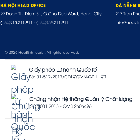
HÀ NỘI HEAD OFFICE
ĐÀ NẴNG 
29 Doan Thi Diem St., O Cho Dua Ward, Hanoi City
217 Tran Ph
(+84)913.311.911
-
(+84)939.311.911
info@hoabi
© 2026 HoaBinh Tourist. All rights reserved.
Giấy phép Lữ hành Quốc tế
Số: 01-512/2017/CDLQGVN-GP LHQT
Chứng nhận Hệ thống Quản lý Chất lượng
ISO 9001:2015 - QMS 2606496