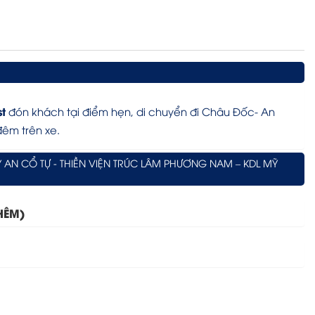
st
đón khách tại điểm hẹn, di chuyển đi Châu Đốc- An
đêm trên xe.
 AN CỔ TỰ - THIỀN VIỆN TRÚC LÂM PHƯƠNG NAM – KDL MỸ
HÊM)