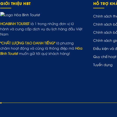
GIỚI THIỆU HBT
HỖ TRỢ K
Chính sách th
HOABINH TOURIST
là 1 trong những đơn vị lữ
Chính sách b
hành và cung cấp dịch vụ du lịch hàng đầu Việt
Chính sách b
Nam
Chính sách gi
"CHẤT LƯỢNG TẠO DANH TIẾNG"
là phương
châm hoạt động và cũng là thông điệp mà
Hòa
Điều kiện và 
Bình Tourist
muốn gửi tới quý khách hàng!
Quy chế hoạt
Tuyển dụng