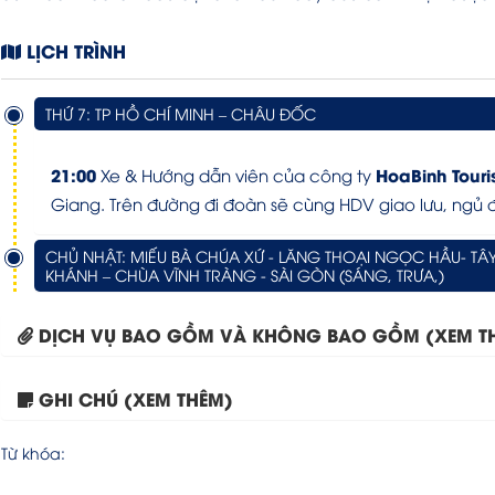
LỊCH TRÌNH
THỨ 7: TP HỒ CHÍ MINH – CHÂU ĐỐC
21:00
HoaBinh Touri
Xe & Hướng dẫn viên của công ty
Giang. Trên đường đi đoàn sẽ cùng HDV giao lưu, ngủ 
CHỦ NHẬT: MIẾU BÀ CHÚA XỨ - LĂNG THOẠI NGỌC HẦU- TÂY
KHÁNH – CHÙA VĨNH TRÀNG - SÀI GÒN (SÁNG, TRƯA,)
DỊCH VỤ BAO GỒM VÀ KHÔNG BAO GỒM (XEM T
GHI CHÚ (XEM THÊM)
Từ khóa: