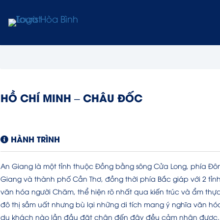
HỒ CHÍ MINH – CHÂU ĐỐC
HÀNH TRÌNH
An Giang là một tỉnh thuộc Đồng bằng sông Cửa Long, phía Đôn
Giang và thành phố Cần Thơ, đồng thời phía Bắc giáp với 2 t
văn hóa người Chăm, thể hiện rõ nhất qua kiến trúc và ẩm thực.
đô thị sầm uất nhưng bù lại những di tích mang ý nghĩa văn hó
du khách nào lần đầu đặt chân đến đây đều cảm nhận được.