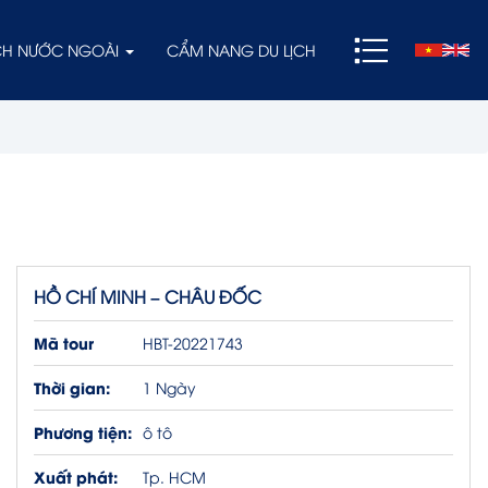
ỊCH NƯỚC NGOÀI
CẨM NANG DU LỊCH
HỒ CHÍ MINH – CHÂU ĐỐC
Mã tour
HBT-20221743
Thời gian:
1 Ngày
Phương tiện:
ô tô
Xuất phát:
Tp. HCM