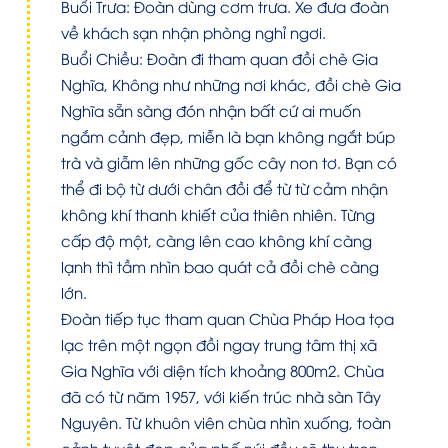
Buổi Trưa: Đoàn dùng cơm trưa. Xe đưa đoàn
về khách sạn nhận phòng nghỉ ngơi.
Buổi Chiều: Đoàn đi tham quan đồi chè Gia
Nghĩa, Không như những nơi khác, đồi chè Gia
Nghĩa sẵn sàng đón nhận bất cứ ai muốn
ngắm cảnh đẹp, miễn là bạn không ngắt búp
trà và giẫm lên những gốc cây non tơ. Bạn có
thể đi bộ từ dưới chân đồi để từ từ cảm nhận
không khí thanh khiết của thiên nhiên. Từng
cấp độ một, càng lên cao không khí càng
lạnh thì tầm nhìn bao quát cả đồi chè càng
lớn.
Đoàn tiếp tục tham quan Chùa Pháp Hoa tọa
lạc trên một ngọn đồi ngay trung tâm thị xã
Gia Nghĩa với diện tích khoảng 800m2. Chùa
đã có từ năm 1957, với kiến trúc nhà sàn Tây
Nguyên. Từ khuôn viên chùa nhìn xuống, toàn