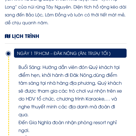
Long” của núi rừng Tây Nguyên. Diện tích hồ rộng kéo dài
sang đến Bảo Lộc, Lâm Đồng và luôn có thời tiết mát mẻ,
dễ chịu quanh năm.
LỊCH TRÌNH
NGÀY 1 TP.HCM – ĐĂK NÔNG (ĂN: TRƯA/ TỐI )
Buổi Sáng: Hướng dẫn viên đón Quý khách tại
điểm hẹn, khởi hành đi Đăk Nông,dùng điểm
tâm sáng tại nhà hàng địa phương, Quý khách
sẽ được tham gia các trò chơi vui nhộn trên xe
do HDV tổ chức, chương trình Karaoke,… và
nghe thuyết minh các địa danh mà đoàn đi
qua.
Đến Gia Nghĩa đoàn nhận phòng resort nghỉ
ngơi.