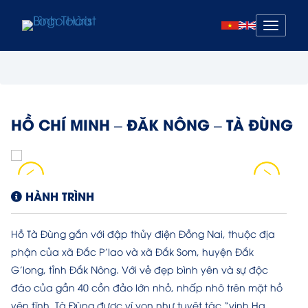
Mở
menu
HỒ CHÍ MINH – ĐĂK NÔNG – TÀ ĐÙNG
HÀNH TRÌNH
Hồ Tà Đùng gắn với đập thủy điện Đồng Nai, thuộc địa
phận của xã Đắc P’lao và xã Đắk Som, huyện Đắk
G’long, tỉnh Đắk Nông. Với vẻ đẹp bình yên và sự độc
đáo của gần 40 cồn đảo lớn nhỏ, nhấp nhô trên mặt hồ
yên tĩnh. Tà Đùng được ví von như tuyệt tác “vịnh Hạ