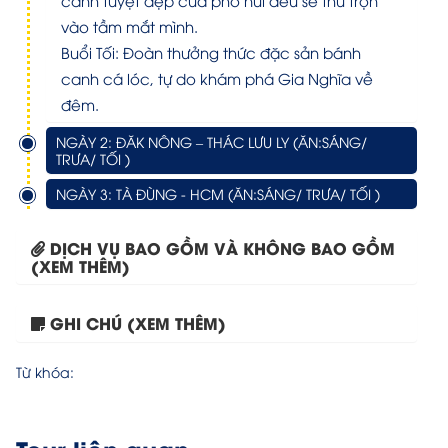
cảnh tuyệt đẹp của phố núi đều sẽ thu trọn
vào tầm mắt mình.
Buổi Tối: Đoàn thưởng thức đặc sản bánh
canh cá lóc, tự do khám phá Gia Nghĩa về
đêm.
NGÀY 2: ĐĂK NÔNG – THÁC LƯU LY (ĂN:SÁNG/
TRƯA/ TỐI )
NGÀY 3: TÀ ĐÙNG - HCM (ĂN:SÁNG/ TRƯA/ TỐI )
DỊCH VỤ BAO GỒM VÀ KHÔNG BAO GỒM
(XEM THÊM)
HỒ CHÍ MINH – ĐẮK...
GHI CHÚ (XEM THÊM)
Từ khóa: