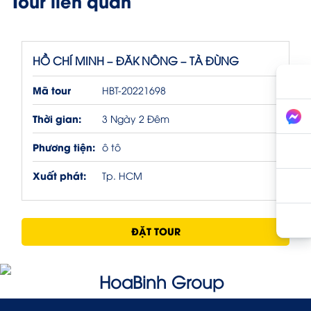
Tour liên quan
HỒ CHÍ MINH – ĐĂK NÔNG – TÀ ĐÙNG
Mã tour
HBT-20221698
Thời gian:
3 Ngày 2 Đêm
Phương tiện:
ô tô
Xuất phát:
Tp. HCM
ĐẶT TOUR