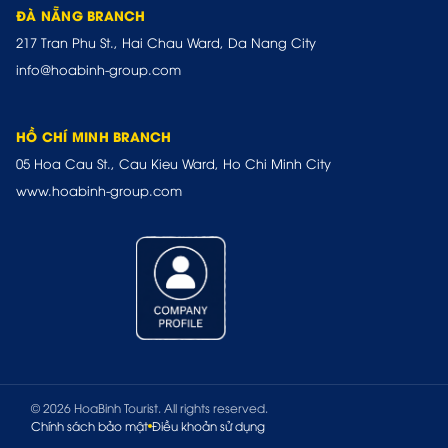
ĐÀ NẴNG BRANCH
217 Tran Phu St., Hai Chau Ward, Da Nang City
info@hoabinh-group.com
HỒ CHÍ MINH BRANCH
05 Hoa Cau St., Cau Kieu Ward, Ho Chi Minh City
www.hoabinh-group.com
© 2026 HoaBinh Tourist. All rights reserved.
Chính sách bảo mật
Điều khoản sử dụng