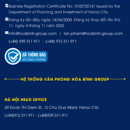
Business Registration Certificate No. 0102720141 issued by the
Department of Planning and Investment of Hanoi City
Đăng ký lần đầu ngày 14/04/2008. Đăng ký thay đổi lần thứ
11, ngày 4 tháng 11 năm 2025
info@hoabinh-group.com
|
lan.pham@hoabinh-group.com
(+84) 939 311 911
-
(+84) 913 311 911
HỆ THỐNG VĂN PHÒNG HÒA BÌNH GROUP
HÀ NỘI HEAD OFFICE
29 Doan Thi Diem St., O Cho Dua Ward, Hanoi City
(+84)913.311.911
-
(+84)939.311.911