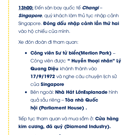
13h00:
Changi –
Đến sân bay quốc tế
Singapore
, quý khách làm thủ tục nhập cảnh
Đóng dấu nhập cảnh lần thứ hai
Singapore.
vào hộ chiếu của mình.
Xe đón đoàn đi tham quan:
Công viên Sư tử biển
(Merlion Park
) –
“ Huyền thoại nhân” Lý
Công viên được
Quang Diệu
khánh thành vào
17/9/1972
và nghe câu chuyện lịch sử
Singapore
của
Nhà Hát LớnEsplanade
Bên ngoài:
hình
Tòa nhà Quốc
quả sầu riêng –
hội (Parliament House) .
Cửa hàng
Tiếp tục tham quan và mua sắm ở:
kim cương, đá quý (Diamond Industry).