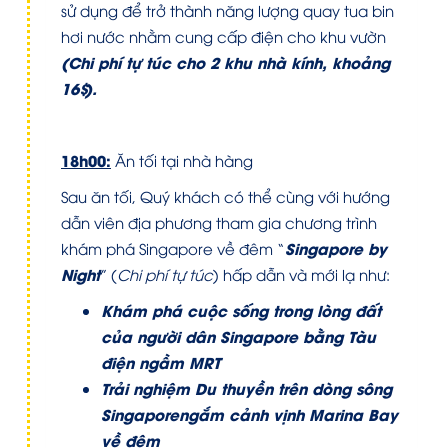
sử dụng để trở thành năng lượng quay tua bin
hơi nước nhằm cung cấp điện cho khu vườn
(C
hi phí tự túc cho 2 khu nhà kính, khoảng
16$).
18h00:
Ăn tối tại nhà hàng
Sau ăn tối, Quý khách có thể cùng với hướng
dẫn viên địa phương tham gia chương trình
Singapore by
khám phá Singapore về đêm “
Night
” (
Chi phí tự túc
) hấp dẫn và mới lạ như:
Khám phá cuộc sống trong lòng đất
của người dân Singapore bằng Tàu
điện ngầm MRT
Trải nghiệm Du thuyền trên dòng sông
Singapore
ngắm cảnh vịnh Marina Bay
về đêm