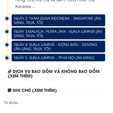
Karaoke,…
NGÀY 2: THAM QUAN INDONESIA – SINGAPORE (ĂN
SÁNG, TRƯA, TỐI)
NGÀY 3:MALACA– PUTRA JAYA - KUALA LUMPUR (ĂN
SÁNG, TRƯA, TỐI)
NGÀY 4: KUALA LUMPUR – ĐỘNG BATU - GENTING
(ĂN SÁNG, TRƯA, TỐI)
NGÀY 5: KUALA LUMPUR – TP.HÀ NỘI (ĂN SÁNG)
DỊCH VỤ BAO GỒM VÀ KHÔNG BAO GỒM
(XEM THÊM)
GHI CHÚ (XEM THÊM)
Tour Bali 4 ngày 3...
Từ khóa: