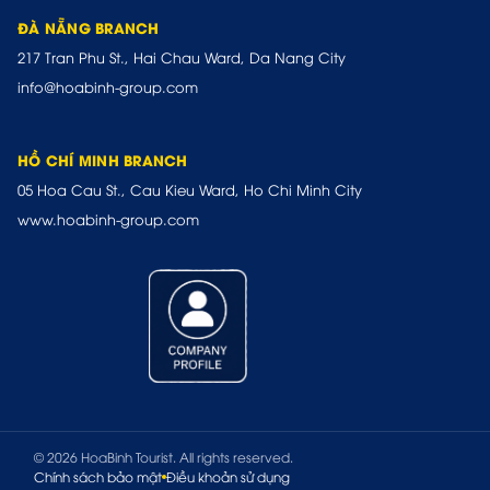
ĐÀ NẴNG BRANCH
217 Tran Phu St., Hai Chau Ward, Da Nang City
info@hoabinh-group.com
HỒ CHÍ MINH BRANCH
05 Hoa Cau St., Cau Kieu Ward, Ho Chi Minh City
www.hoabinh-group.com
© 2026 HoaBinh Tourist. All rights reserved.
Chính sách bảo mật
Điều khoản sử dụng