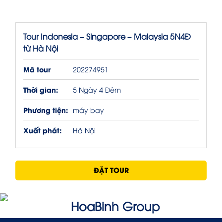
Tour Indonesia – Singapore – Malaysia 5N4Đ
từ Hà Nội
Mã tour
202274951
Thời gian:
5 Ngày 4 Đêm
Phương tiện:
máy bay
Xuất phát:
Hà Nội
ĐẶT TOUR