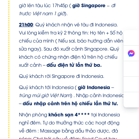
giờ Singapore –
giờ lên tàu lúc 17h45p (
đi
trước Việt nam 1 giờ
).
21h00
: Quý khách nhận vé tàu đi Indonesia.
Vui lòng kiễm tra kỹ 2 thông tin: Họ tên + Số hộ
chiếu của mình ( Nếu sai, báo hướng dẫn viên
sửa ngay). Sau đó xuất cảnh Singapore. Quý
khách có chứng nhận điện tử trên hộ chiếu
dấu điện tử lần thứ ba.
xuất cảnh –
Quý khách rời Singapore đi Indonesia.
giờ Indonesia
Quý khách tới Indonesia (
–
trùng múi giờ Việt Nam
) . Nhập cảnh Indonesia
dấu nhập cảnh trên hộ chiếu lần thứ tư.
–
khách sạn 4****
Nhận phòng
tại Indonesia
nghỉ đêm. Tự do thưởng thức các hoạt động
về đêm : Massage bằng dầu thảo dược, đá
nóng; Chợ trái cây về đêm; Food Court hay