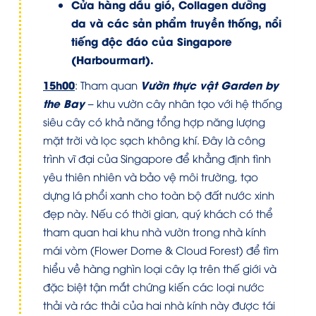
Cửa hàng dầu gió, Collagen dưỡng
da và các sản phẩm truyền thống, nổi
tiếng độc đáo của Singapore
(Harbourmart).
15h00
Vườn thực vật Garden by
: Tham quan
the Bay –
khu vườn cây nhân tạo với hệ thống
siêu cây có khả năng tổng hợp năng lượng
mặt trời và lọc sạch không khí. Đây là công
trình vĩ đại của Singapore để khẳng định tình
yêu thiên nhiên và bảo vệ môi trường, tạo
dựng lá phổi xanh cho toàn bộ đất nước xinh
đẹp này. Nếu có thời gian, quý khách có thể
tham quan hai khu nhà vườn trong nhà kính
mái vòm (Flower Dome & Cloud Forest) để tìm
hiểu về hàng nghìn loại cây lạ trên thế giới và
đặc biệt tận mắt chứng kiến các loại nước
thải và rác thải của hai nhà kính này được tái