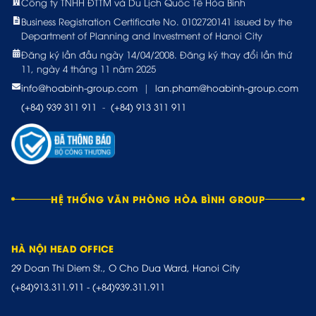
Công ty TNHH ĐTTM và Du Lịch Quốc Tế Hòa Bình
Business Registration Certificate No. 0102720141 issued by the
Department of Planning and Investment of Hanoi City
Đăng ký lần đầu ngày 14/04/2008. Đăng ký thay đổi lần thứ
11, ngày 4 tháng 11 năm 2025
info@hoabinh-group.com
|
lan.pham@hoabinh-group.com
(+84) 939 311 911
-
(+84) 913 311 911
HỆ THỐNG VĂN PHÒNG HÒA BÌNH GROUP
HÀ NỘI HEAD OFFICE
29 Doan Thi Diem St., O Cho Dua Ward, Hanoi City
(+84)913.311.911
-
(+84)939.311.911