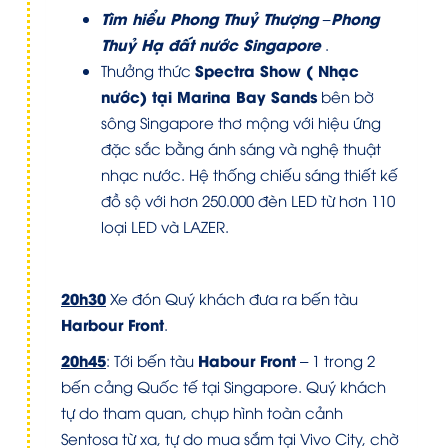
Tìm hiểu Phong Thuỷ Thượng
–
Phong
Thuỷ Hạ
đất nước Singapore
.
Spectra Show ( Nhạc
Thưởng thức
nước) tại Marina Bay Sands
bên bờ
sông Singapore thơ mộng với hiệu ứng
đặc sắc bằng ánh sáng và nghệ thuật
nhạc nước. Hệ thống chiếu sáng thiết kế
đồ sộ với hơn 250.000 đèn LED từ hơn 110
loại LED và LAZER.
20h30
Xe đón Quý khách đưa ra bến tàu
Harbour Front
.
20h45
Habour Front
: Tới bến tàu
– 1 trong 2
bến cảng Quốc tế tại Singapore. Quý khách
tự do tham quan, chụp hình toàn cảnh
Sentosa từ xa, tự do mua sắm tại Vivo City, chờ