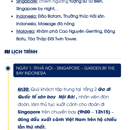
Singapore:
chiêm ngưỡng
tượng Sư Tử Biển
,
Singapore by night,
…
Indonesia:
Đảo Batam, Thưởng thức Hải sản
Indonesia, Massage đá nóng
Malaysia
:
Khám phá Cao Nguyên Genting, Động
Batu, Tòa Tháp Đôi Twin Tower.
LỊCH TRÌNH
NGÀY 1: TP.HÀ NỘI – SINGAPORE – GARDEN BY THE
BAY INDONESIA
6h30:
Ga đi
Quý khách tập trung tại tầng 2
Quốc tế sân bay
Nội Bài ,
nhân viên đón
đoàn, làm thủ tục xuất cảnh cho đoàn đi
Singapore
(9h00 – 12h15) –
trên chuyến bay
đóng dấu xuất cảnh Việt Nam trên hộ chiếu
lần thứ nhất.