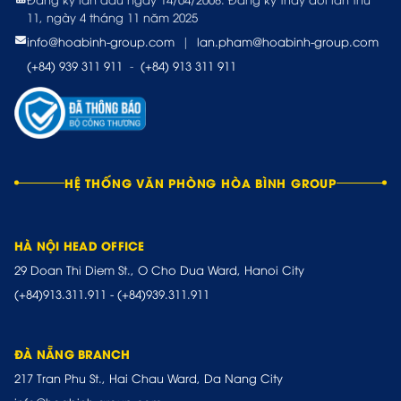
11, ngày 4 tháng 11 năm 2025
info@hoabinh-group.com
|
lan.pham@hoabinh-group.com
(+84) 939 311 911
-
(+84) 913 311 911
HỆ THỐNG VĂN PHÒNG HÒA BÌNH GROUP
HÀ NỘI HEAD OFFICE
29 Doan Thi Diem St., O Cho Dua Ward, Hanoi City
(+84)913.311.911
-
(+84)939.311.911
ĐÀ NẴNG BRANCH
217 Tran Phu St., Hai Chau Ward, Da Nang City