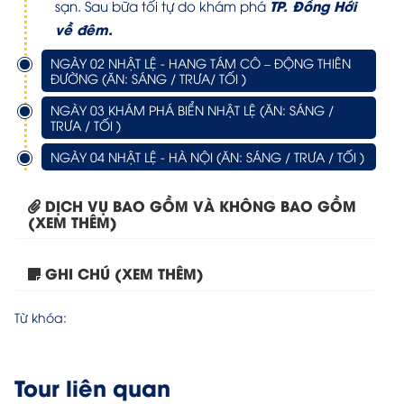
TP. Đồng Hới
sạn. Sau bữa tối tự do khám phá
về đêm.
NGÀY 02 NHẬT LỆ - HANG TÁM CÔ – ĐỘNG THIÊN
ĐƯỜNG (ĂN: SÁNG / TRƯA/ TỐI )
NGÀY 03 KHÁM PHÁ BIỂN NHẬT LỆ (ĂN: SÁNG /
TRƯA / TỐI )
NGÀY 04 NHẬT LỆ - HÀ NỘI (ĂN: SÁNG / TRƯA / TỐI )
DỊCH VỤ BAO GỒM VÀ KHÔNG BAO GỒM
(XEM THÊM)
GHI CHÚ (XEM THÊM)
Tour TPHCM – HN –...
Từ khóa:
Tour liên quan