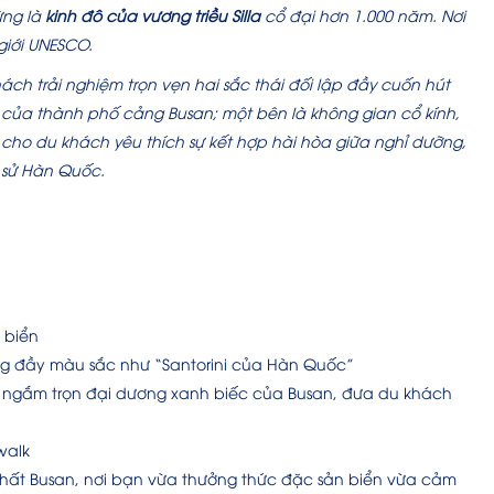
ừng là
kinh đô của vương triều Silla
cổ đại hơn 1.000 năm. Nơi
giới UNESCO.
ch trải nghiệm trọn vẹn hai sắc thái đối lập đầy cuốn hút
 của thành phố cảng Busan; một bên là không gian cổ kính,
cho du khách yêu thích sự kết hợp hài hòa giữa nghỉ dưỡng,
h sử Hàn Quốc.
 biển
g đầy màu sắc như “Santorini của Hàn Quốc”
n ngắm trọn đại dương xanh biếc của Busan, đưa du khách
ywalk
 nhất Busan, nơi bạn vừa thưởng thức đặc sản biển vừa cảm