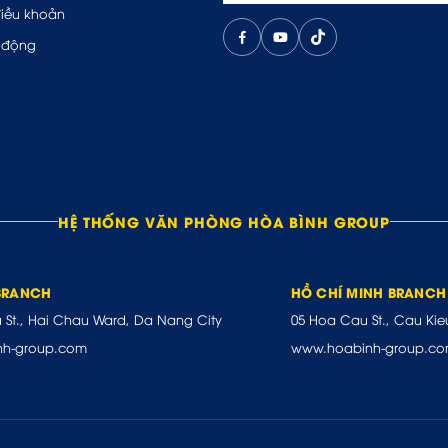
điều khoản
 động
HỆ THỐNG VĂN PHÒNG HÒA BÌNH GROUP
BRANCH
HỒ CHÍ MINH BRANCH
u St., Hai Chau Ward, Da Nang City
05 Hoa Cau St., Cau Kie
nh-group.com
www.hoabinh-group.c