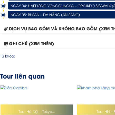
NGÀY 04: HAEDONG YONGGUNGSA – ORYUKDO SKYWALK (Ă
NGÀY 05: BUSAN – ĐÀ NẴNG (ĂN SÁNG)
DỊCH VỤ BAO GỒM VÀ KHÔNG BAO GỒM (XEM T
GHI CHÚ (XEM THÊM)
Từ khóa:
Tour liên quan
Tour Hà Nội – Tokyo...
Tour HN – 