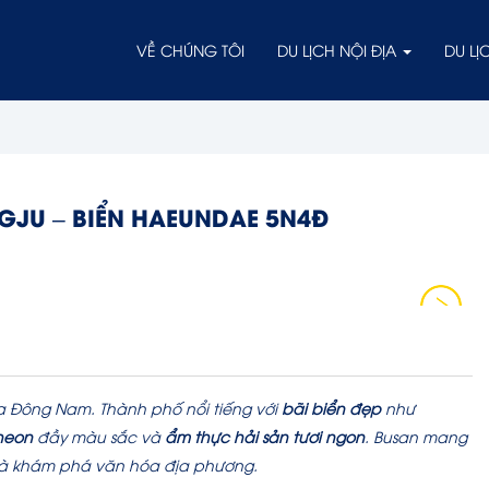
VỀ CHÚNG TÔI
DU LỊCH NỘI ĐỊA
DU L
GJU – BIỂN HAEUNDAE 5N4Đ
a Đông Nam. Thành phố nổi tiếng với
bãi biển đẹp
như
heon
đầy màu sắc và
ẩm thực hải sản tươi ngon
. Busan mang
g và khám phá văn hóa địa phương.