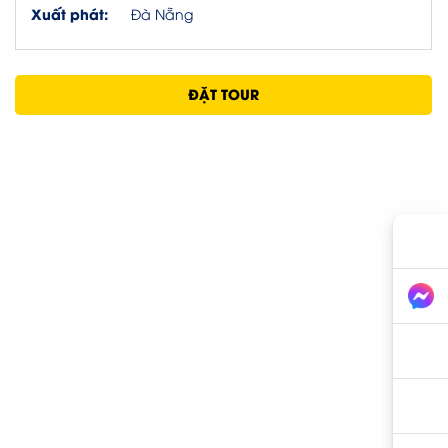
Xuất phát:
Đà Nẵng
ĐẶT TOUR