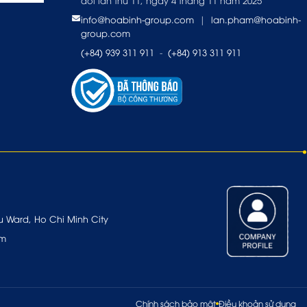
đổi lần thứ 11, ngày 4 tháng 11 năm 2025
info@hoabinh-group.com
|
lan.pham@hoabinh-
group.com
(+84) 939 311 911
-
(+84) 913 311 911
u Ward, Ho Chi Minh City
om
Chính sách bảo mật
Điều khoản sử dụng