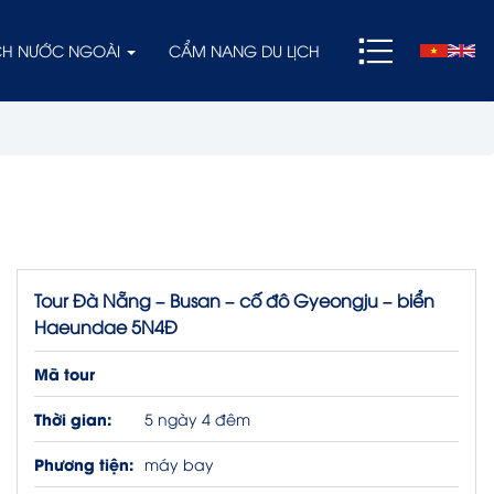
ỊCH NƯỚC NGOÀI
CẨM NANG DU LỊCH
Tour Đà Nẵng – Busan – cố đô Gyeongju – biển
Haeundae 5N4Đ
Mã tour
Thời gian:
5 ngày 4 đêm
Phương tiện:
máy bay