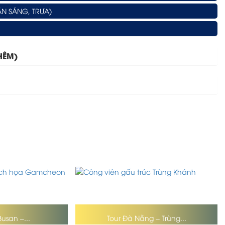
N SÁNG, TRƯA)
HÊM)
Busan –...
Tour Đà Nẵng – Trùng...