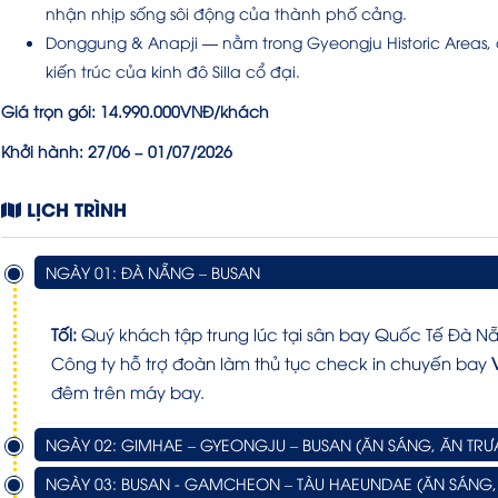
nhận nhịp sống sôi động của thành phố cảng.
Donggung & Anapji — nằm trong Gyeongju Historic Areas, đư
kiến trúc của kinh đô Silla cổ đại.
Giá trọn gói:
14.990.000VNĐ
/khách
Khởi hành:
27/06 – 01/07/2026
LỊCH TRÌNH
NGÀY 01: ĐÀ NẴNG – BUSAN
Tối:
Quý khách tập trung lúc tại sân bay Quốc Tế Đà Nẵ
Công ty hỗ trợ đoàn làm thủ tục check in chuyến bay
đêm trên máy bay.
NGÀY 02: GIMHAE – GYEONGJU – BUSAN (ĂN SÁNG, ĂN TRƯA
NGÀY 03: BUSAN - GAMCHEON – TÀU HAEUNDAE (ĂN SÁNG, 