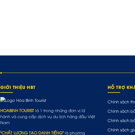
GIỚI THIỆU HBT
HỖ TRỢ K
Chính sách th
HOABINH TOURIST
là 1 trong những đơn vị lữ
Chính sách b
hành và cung cấp dịch vụ du lịch hàng đầu Việt
Chính sách b
Nam
Chính sách gi
"CHẤT LƯỢNG TẠO DANH TIẾNG"
là phương