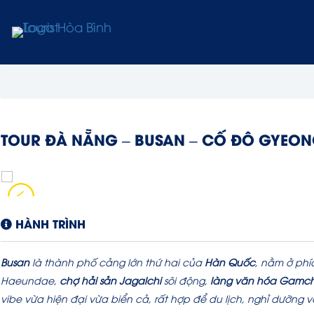
TOUR ĐÀ NẴNG – BUSAN – CỐ ĐÔ GYEON
HÀNH TRÌNH
Busan
là thành phố cảng lớn thứ hai của
Hàn Quốc
, nằm ở phí
Haeundae,
chợ hải sản Jagalchi
sôi động,
làng văn hóa Gamc
vibe vừa hiện đại vừa biển cả, rất hợp để du lịch, nghỉ dưỡn