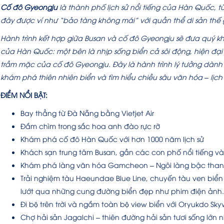
Cố đô Gyeongju
là thành phố lịch sử nổi tiếng của Hàn Quốc, t
đây được ví như “bảo tàng không mái” với quần thể di sản thế 
Hành trình kết hợp giữa Busan và cố đô Gyeongju sẽ đưa quý khá
của Hàn Quốc: một bên là nhịp sống biển cả sôi động, hiện đại
trầm mặc của cố đô Gyeongju. Đây là hành trình lý tưởng dành 
khám phá thiên nhiên biển và tìm hiểu chiều sâu văn hóa – lịc
ĐIỂM NỔI BẬT:
Bay thẳng từ Đà Nẵng bằng Vietjet Air
Đắm chìm trong sắc hoa anh đào rực rỡ
Khám phá cố đô Hàn Quốc với hơn 1000 năm lịch sử
Khách sạn trung tâm Busan, gần các con phố nổi tiếng và
Khám phá làng văn hóa Gamcheon – Ngôi làng bậc than
Trải nghiệm tàu Haeundae Blue Line, chuyến tàu ven biể
lướt qua những cung đường biển đẹp như phim điện ảnh.
Đi bộ trên trời và ngắm toàn bộ view biển với Oryukdo Sk
Chợ hải sản Jagalchi – thiên đường hải sản tươi sống lớn