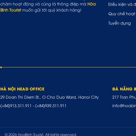
châm hoạt động và cũng là thông điệp mà
Hòa
Điều kiện và 
Bình Tourist
muốn gửi tới quý khách hàng!
Quy chế hoạt
Tuyển dụng
HÀ NỘI HEAD OFFICE
ĐÀ NẴNG 
29 Doan Thi Diem St., O Cho Dua Ward, Hanoi City
217 Tran Ph
(+84)913.311.911
-
(+84)939.311.911
info@hoabi
© 2026 HoaBinh Tourist. All rights reserved.