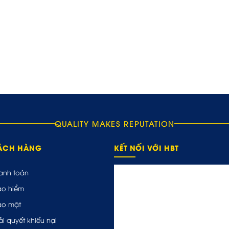
QUALITY MAKES REPUTATION
HÁCH HÀNG
KẾT NỐI VỚI HBT
anh toán
ảo hiểm
ảo mật
ải quyết khiếu nại