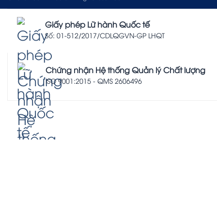
Giấy phép Lữ hành Quốc tế
Số: 01-512/2017/CDLQGVN-GP LHQT
Chứng nhận Hệ thống Quản lý Chất lượng
ISO 9001:2015 - QMS 2606496