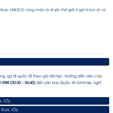
ợc UNESCO công nhận là di sản thế giới vì giá trị lịch sử và
ng, ga đi quốc tế theo giờ đã hẹn. Hướng dẫn viên của
VJ988 (00:30 – 06:40)
đến sân bay Quốc tế Gimhae, nghỉ
, TỐI)
TRƯA, TỐI)