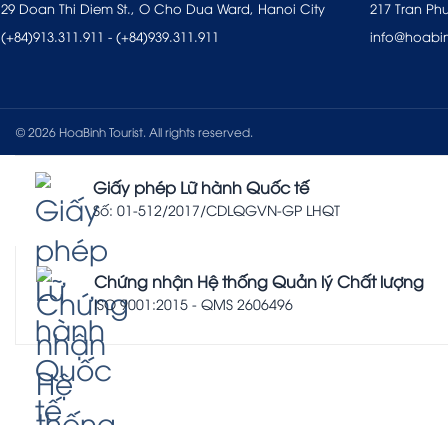
29 Doan Thi Diem St., O Cho Dua Ward, Hanoi City
217 Tran Ph
(+84)913.311.911
-
(+84)939.311.911
info@hoabi
© 2026 HoaBinh Tourist. All rights reserved.
Giấy phép Lữ hành Quốc tế
Số: 01-512/2017/CDLQGVN-GP LHQT
Chứng nhận Hệ thống Quản lý Chất lượng
ISO 9001:2015 - QMS 2606496