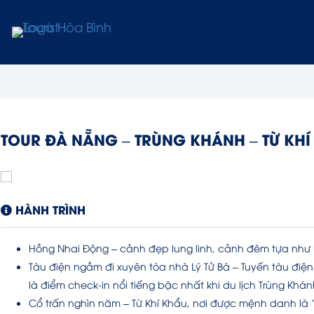
TOUR ĐÀ NẴNG – TRÙNG KHÁNH – TỪ KH
HÀNH TRÌNH
Hồng Nhai Động – cảnh đẹp lung linh, cảnh đêm tựa như 
Tàu điện ngầm đi xuyên tòa nhà Lý Tử Bá – Tuyến tàu điện
là điểm check-in nổi tiếng bậc nhất khi du lịch Trùng Khán
Cổ trấn nghìn năm – Từ Khí Khẩu, nơi được mệnh danh là 