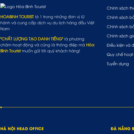
Chính sách th
HOABINH TOURIST
là 1 trong những đơn vị lữ
Chính sách b
hành và cung cấp dịch vụ du lịch hàng đầu Việt
Chính sách b
Nam
Chính sách gi
"CHẤT LƯỢNG TẠO DANH TIẾNG"
là phương
châm hoạt động và cũng là thông điệp mà
Hòa
Điều kiện và 
Bình Tourist
muốn gửi tới quý khách hàng!
Quy chế hoạt
Tuyển dụng
HÀ NỘI HEAD OFFICE
ĐÀ NẴNG 