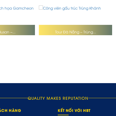
Busan –...
Tour Đà Nẵng – Trùng...
QUALITY MAKES REPUTATION
HÁCH HÀNG
KẾT NỐI VỚI HBT