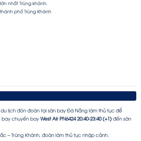
lớn nhất Trùng khánh.
ủa thành phố Trùng Khánh
du lịch đón đoàn tại sân bay Đà Nẵng làm thủ tục để
ch bay chuyến bay
West Air PN6424 20:40-23:40 (+1)
đến sân
ắc – Trùng Khánh, đoàn làm thủ tục nhập cảnh.