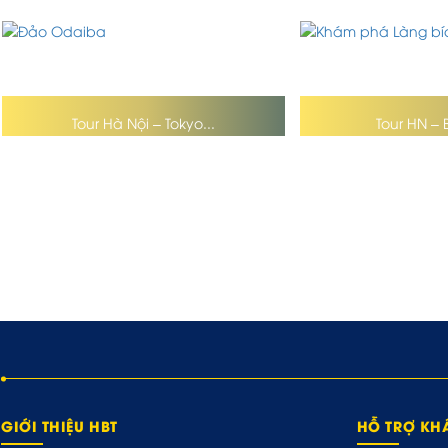
Tour Hà Nội – Tokyo...
Tour HN – 
GIỚI THIỆU HBT
HỖ TRỢ K