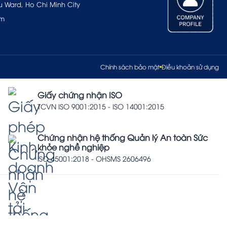
u Ward, Ho Chi Minh City
om
Chính sách bảo mật
Điều khoản sử dụng
Giấy chứng nhận ISO
TCVN ISO 9001:2015 - ISO 14001:2015
Chứng nhận hệ thống Quản lý An toàn Sức
khỏe nghề nghiệp
ISO 45001:2018 - OHSMS 2606496