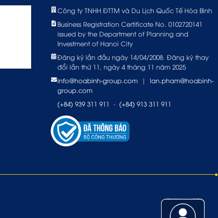
Công ty TNHH ĐTTM và Du Lịch Quốc Tế Hòa Bình
Business Registration Certificate No. 0102720141
issued by the Department of Planning and
Investment of Hanoi City
Đăng ký lần đầu ngày 14/04/2008. Đăng ký thay
đổi lần thứ 11, ngày 4 tháng 11 năm 2025
info@hoabinh-group.com
|
lan.pham@hoabinh-
group.com
(+84) 939 311 911
-
(+84) 913 311 911