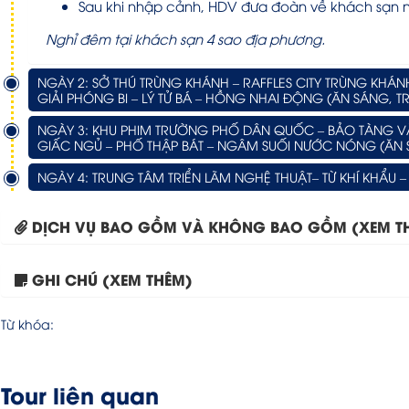
Sau khi nhập cảnh, HDV đưa đoàn về khách sạn 
Nghỉ đêm tại khách sạn 4 sao địa phương.
NGÀY 2: SỞ THÚ TRÙNG KHÁNH – RAFFLES CITY TRÙNG KHÁNH
GIẢI PHÓNG BI – LÝ TỬ BÁ – HỒNG NHAI ĐỘNG (ĂN SÁNG, TR
NGÀY 3: KHU PHIM TRƯỜNG PHỐ DÂN QUỐC – BẢO TÀNG 
GIẤC NGỦ – PHỐ THẬP BÁT – NGÂM SUỐI NƯỚC NÓNG (ĂN 
NGÀY 4: TRUNG TÂM TRIỂN LÃM NGHỆ THUẬT– TỪ KHÍ KHẨU –
DỊCH VỤ BAO GỒM VÀ KHÔNG BAO GỒM (XEM T
GHI CHÚ (XEM THÊM)
Từ khóa:
Tour liên quan