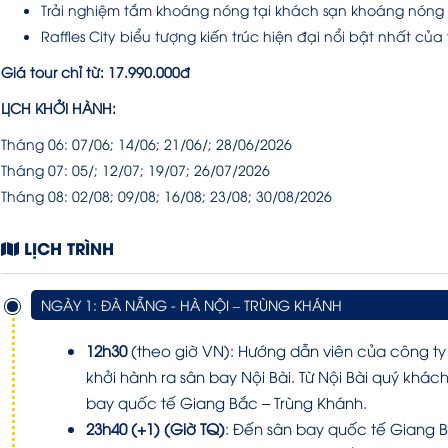
Trải nghiệm tắm khoáng nóng tại khách sạn khoáng nóng 
Raffles City biểu tượng kiến trúc hiện đại nổi bật nhất c
Giá tour chỉ từ: 17.990.000đ
LỊCH KHỞI HÀNH:
Tháng 06: 07/06; 14/06; 21/06/; 28/06/2026
Tháng 07: 05/; 12/07; 19/07; 26/07/2026
Tháng 08: 02/08; 09/08; 16/08; 23/08; 30/08/2026
LỊCH TRÌNH
NGÀY 1: ĐÀ NẴNG - HÀ NỘI – TRÙNG KHÁNH
12h30
(theo giờ VN): Hướng dẫn viên của công ty 
khởi hành ra sân bay Nội Bài. Từ Nội Bài quý khá
bay quốc tế Giang Bắc – Trùng Khánh.
23h40 (+1) (Giờ TQ)
: Đến sân bay quốc tế Giang B