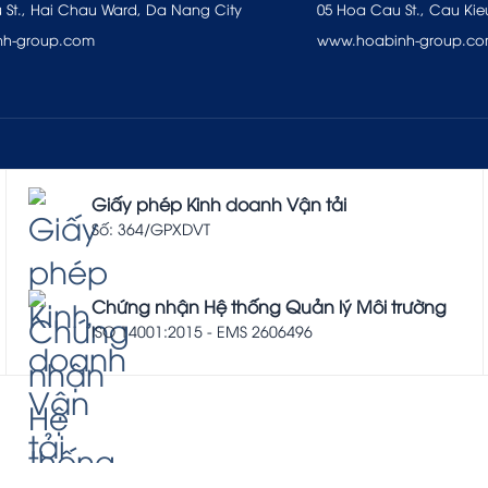
u St., Hai Chau Ward, Da Nang City
05 Hoa Cau St., Cau Kie
nh-group.com
www.hoabinh-group.c
Giấy phép Kinh doanh Vận tải
Số: 364/GPXDVT
Chứng nhận Hệ thống Quản lý Môi trường
ISO 14001:2015 - EMS 2606496