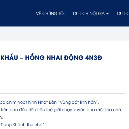
VỀ CHÚNG TÔI
DU LỊCH NỘI ĐỊA
DU L
Í KHẨU – HỒNG NHAI ĐỘNG 4N3Đ
bộ phim hoạt hình Nhật Bản “Vùng đất linh hồn”.
 trên cao đầu tiên trên thế giới chạy xuyên qua một tòa nhà,
h.
“Trùng Khánh thu nhỏ”.