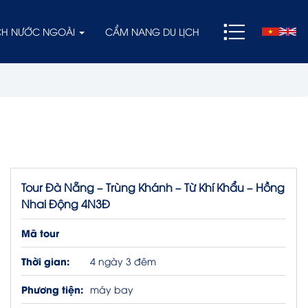
ỊCH NƯỚC NGOÀI
CẨM NANG DU LỊCH
Tour Đà Nẵng – Trùng Khánh – Từ Khí Khẩu – Hồng
Nhai Động 4N3Đ
Mã tour
Thời gian:
4 ngày 3 đêm
Phương tiện:
máy bay