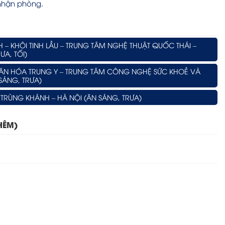
nhận phòng.
 – KHÔI TINH LẦU – TRUNG TÂM NGHỆ THUẬT QUỐC THÁI –
ƯA, TỐI)
VĂN HÓA TRUNG Y – TRUNG TÂM CÔNG NGHỆ SỨC KHOẺ VÀ
SÁNG, TRƯA)
 TRÙNG KHÁNH – HÀ NỘI (ĂN SÁNG, TRƯA)
HÊM)