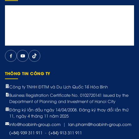
THÔNG TIN CÔNG TY
Công ty TNHH ĐTTM và Du Lịch Quốc Tế Hòa Bình
Business Registration Certificate No. 0102720141 issued by the
Department of Planning and Investment of Hanoi City
Đăng ký lần đầu ngày 14/04/2008. Đăng ký thay đổi lần thứ
11, ngày 4 tháng 11 năm 2025
info@hoabinh-group.com
|
lan.pham@hoabinh-group.com
(+84) 939 311 911
-
(+84) 913 311 911