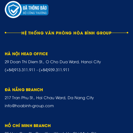
HỆ THỐNG VĂN PHÒNG HÒA BÌNH GROUP
HÀ NỘI HEAD OFFICE
29 Doan Thi Diem St., O Cho Dua Ward, Hanoi City
(+84)913.311.911
-
(+84)939.311.911
ĐÀ NẴNG BRANCH
217 Tran Phu St., Hai Chau Ward, Da Nang City
info@hoabinh-group.com
HỒ CHÍ MINH BRANCH