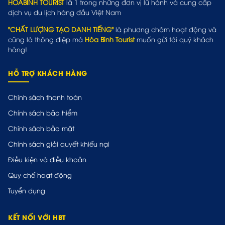
HOABINH TOURIST
là 1 trong những đơn vị lữ hành và cung cấp
dịch vụ du lịch hàng đầu Việt Nam
"CHẤT LƯỢNG TẠO DANH TIẾNG"
là phương châm hoạt động và
cũng là thông điệp mà
Hòa Bình Tourist
muốn gửi tới quý khách
hàng!
HỖ TRỢ KHÁCH HÀNG
Chính sách thanh toán
Chính sách bảo hiểm
Chính sách bảo mật
Chính sách giải quyết khiếu nại
Điều kiện và điều khoản
Quy chế hoạt động
Tuyển dụng
KẾT NỐI VỚI HBT