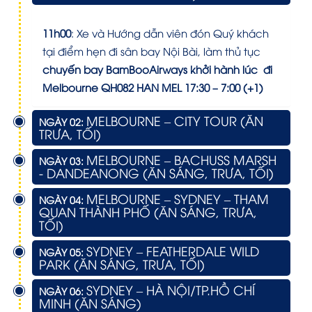
11h00
: Xe và Hướng dẫn viên đón Quý khách
tại điểm hẹn đi sân bay Nội Bài, làm thủ tục
chuyến bay BamBooAirways khởi hành lúc đi
Melbourne
QH082 HAN MEL 17:30 – 7:00 (+1)
MELBOURNE – CITY TOUR (ĂN
NGÀY 02:
TRƯA, TỐI)
MELBOURNE – BACHUSS MARSH
NGÀY 03:
- DANDEANONG (ĂN SÁNG, TRƯA, TỐI)
MELBOURNE – SYDNEY – THAM
NGÀY 04:
QUAN THÀNH PHỐ (ĂN SÁNG, TRƯA,
TỐI)
SYDNEY – FEATHERDALE WILD
NGÀY 05:
PARK (ĂN SÁNG, TRƯA, TỐI)
SYDNEY – HÀ NỘI/TP.HỒ CHÍ
NGÀY 06:
MINH (ĂN SÁNG)