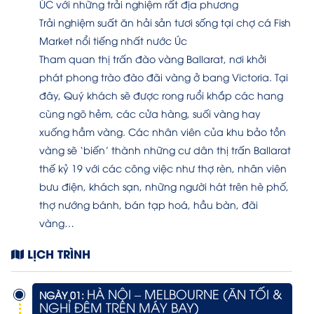
ÚC với những trải nghiệm rất địa phương
Trải nghiệm suất ăn hải sản tươi sống tại chợ cá Fish
Market nổi tiếng nhất nước Úc
Tham quan thị trấn đào vàng Ballarat, nơi khởi
phát phong trào đào đãi vàng ở bang Victoria. Tại
đây, Quý khách sẽ được rong ruổi khắp các hang
cùng ngõ hẻm, các cửa hàng, suối vàng hay
xuống hầm vàng. Các nhân viên của khu bảo tồn
vàng sẽ ‘biến’ thành những cư dân thị trấn Ballarat
thế kỷ 19 với các công việc như thợ rèn, nhân viên
bưu điện, khách sạn, những người hát trên hè phố,
thợ nướng bánh, bán tạp hoá, hầu bàn, đãi
vàng…
LỊCH TRÌNH
HÀ NỘI – MELBOURNE (ĂN TỐI &
NGÀY 01:
NGHỈ ĐÊM TRÊN MÁY BAY)