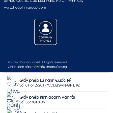
05 Hoa Cau St., Cau Kieu Ward, Ho Chi Minh City
www.hoabinh-group.com
© 2026 HoaBinh Tourist. All rights reserved.
Chính sách bảo mật
Điều khoản sử dụng
Giấy phép Lữ hành Quốc tế
Số: 01-512/2017/CDLQGVN-GP LHQT
Giấy phép Kinh doanh Vận tải
Số: 364/GPXDVT