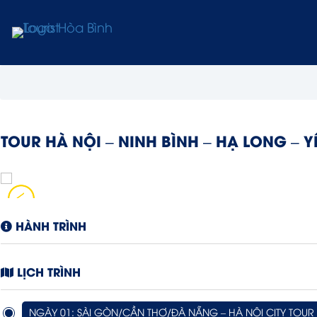
TOUR HÀ NỘI – NINH BÌNH – HẠ LONG – Y
HÀNH TRÌNH
LỊCH TRÌNH
NGÀY 01: SÀI GÒN/CẦN THƠ/ĐÀ NẴNG – HÀ NỘI CITY TOUR (