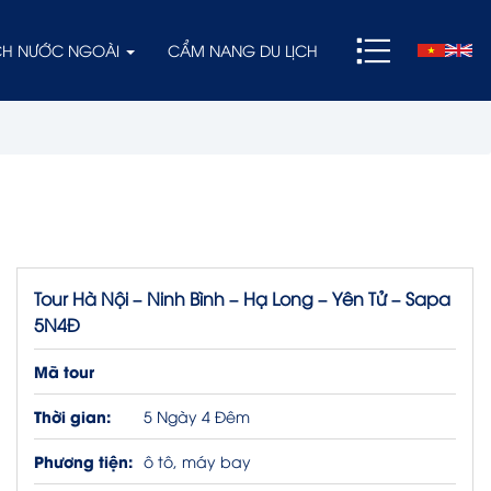
ỊCH NƯỚC NGOÀI
CẨM NANG DU LỊCH
Tour Hà Nội – Ninh Bình – Hạ Long – Yên Tử – Sapa
5N4Đ
Mã tour
Thời gian:
5 Ngày 4 Đêm
Phương tiện:
ô tô, máy bay