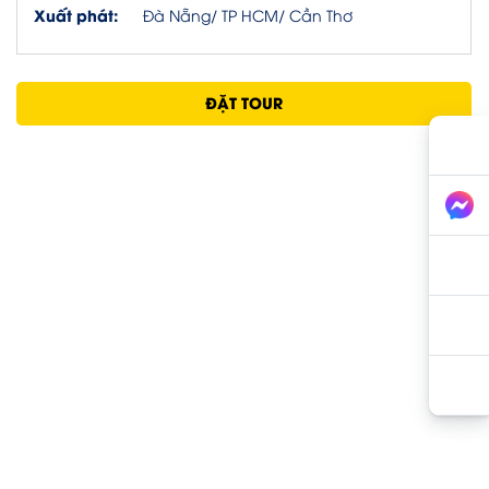
Xuất phát:
Đà Nẵng/ TP HCM/ Cần Thơ
ĐẶT TOUR