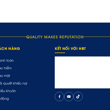
QUALITY MAKES REPUTATION
HÁCH HÀNG
KẾT NỐI VỚI HBT
anh toán
ảo hiểm
ảo mật
ải quyết khiếu nại
điều khoản
 động