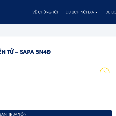
VỀ CHÚNG TÔI
DU LỊCH NỘI ĐỊA
DU L
ÊN TỬ – SAPA 5N4Đ
ĂN: TRƯA/TỐI)