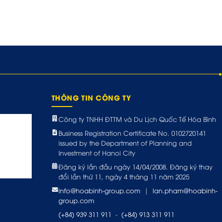
THÔNG TIN CÔNG TY
Công ty TNHH ĐTTM và Du Lịch Quốc Tế Hòa Bình
Business Registration Certificate No. 0102720141
issued by the Department of Planning and
Investment of Hanoi City
Đăng ký lần đầu ngày 14/04/2008. Đăng ký thay
đổi lần thứ 11, ngày 4 tháng 11 năm 2025
info@hoabinh-group.com
|
lan.pham@hoabinh-
group.com
(+84) 939 311 911
-
(+84) 913 311 911