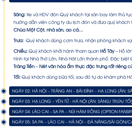
Sáng:
Xe và HDV đón Quý khách tại sân bay làm thủ tục
hướng dẫn viên công ty du lịch đón và đưa quý khác
Chùa Một Cột, nhà sàn, ao cá…
Trưa:
Quý khách dùng cơm trưa, nhận phòng khách sạn
Chiều:
Quý khách khởi hành tham quan
Hồ Tây
– Hồ lớ
hình tại Nhà Thờ Lớn, Nhà Hát Lớn thành phố. Đặc biệ
Tràng Tiền
–
Nét văn hóa ẩm thực đặc trưng rất riêng 
Tối:
Quý khách dùng bữa tối, sau đó tự do khám phá H
NGÀY 02: HÀ NỘI – TRÀNG AN – BÁI ĐÍNH – HẠ LONG (ĂN: S
NGÀY 03: HẠ LONG – YÊN TỬ - HÀ NỘI (ĂN: SÁNG/ TRƯA/ TỐI
NGÀY 04: LÀO CAI – SA PA – NÚI HÀM RỒNG (OPTION FANSIP
NGÀY 05: SA PA – LÀO CAI – HÀ NỘI – ĐÀ NĂNG/SÀI GÒN/C