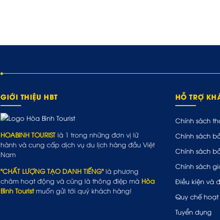
GIỚI THIỆU HBT
HỖ TRỢ K
Chính sách th
HOABINH TOURIST
là 1 trong những đơn vị lữ
Chính sách b
hành và cung cấp dịch vụ du lịch hàng đầu Việt
Chính sách b
Nam
Chính sách gi
"CHẤT LƯỢNG TẠO DANH TIẾNG"
là phương
châm hoạt động và cũng là thông điệp mà
Hòa
Điều kiện và 
Bình Tourist
muốn gửi tới quý khách hàng!
Quy chế hoạt
Tuyển dụng