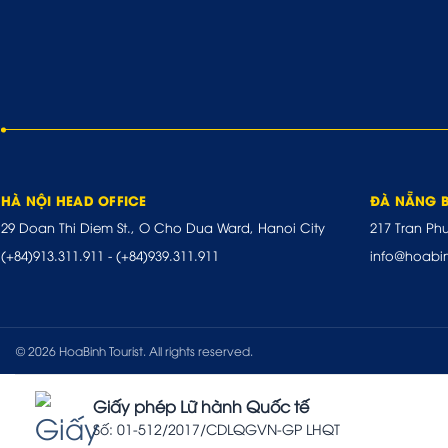
HÀ NỘI HEAD OFFICE
ĐÀ NẴNG 
29 Doan Thi Diem St., O Cho Dua Ward, Hanoi City
217 Tran Ph
(+84)913.311.911
-
(+84)939.311.911
info@hoabi
© 2026 HoaBinh Tourist. All rights reserved.
Giấy phép Lữ hành Quốc tế
Số: 01-512/2017/CDLQGVN-GP LHQT