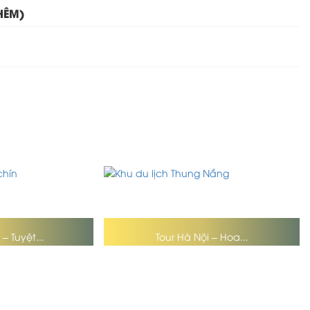
HÊM)
– Tuyệt...
Tour Hà Nội – Hoa...