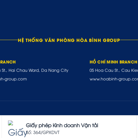
HỆ THỐNG VĂN PHÒNG HÒA BÌNH GROUP
BRANCH
HỒ CHÍ MINH BRANCH
u St., Hai Chau Ward, Da Nang City
05 Hoa Cau St., Cau Kie
nh-group.com
www.hoabinh-group.c
Giấy phép Kinh doanh Vận tải
Số: 364/GPXDVT