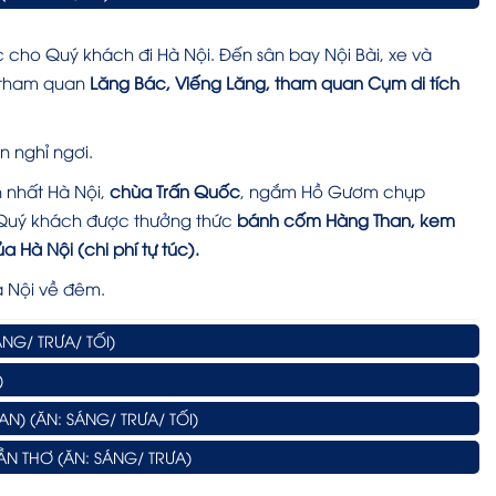
 cho Quý khách đi Hà Nội. Đến sân bay Nội Bài, xe và
h tham quan
Lăng Bác, Viếng Lăng, tham quan Cụm di tích
 nghỉ ngơi.
n nhất Hà Nội,
chùa Trấn Quốc
, ngắm Hồ Gươm chụp
t Quý khách được thưởng thức
bánh cốm
Hàng Than, kem
của Hà Nội
(chi phí tự túc)
.
à Nội về đêm.
ÁNG/ TRƯA/ TỐI)
)
AN) (ĂN: SÁNG/ TRƯA/ TỐI)
ẦN THƠ (ĂN: SÁNG/ TRƯA)