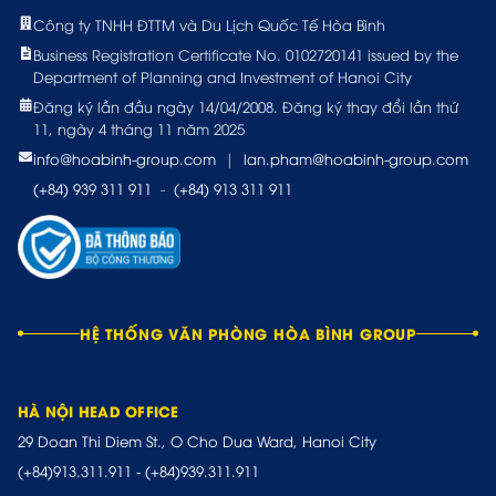
Công ty TNHH ĐTTM và Du Lịch Quốc Tế Hòa Bình
Business Registration Certificate No. 0102720141 issued by the
Department of Planning and Investment of Hanoi City
Đăng ký lần đầu ngày 14/04/2008. Đăng ký thay đổi lần thứ
11, ngày 4 tháng 11 năm 2025
info@hoabinh-group.com
|
lan.pham@hoabinh-group.com
(+84) 939 311 911
-
(+84) 913 311 911
HỆ THỐNG VĂN PHÒNG HÒA BÌNH GROUP
HÀ NỘI HEAD OFFICE
29 Doan Thi Diem St., O Cho Dua Ward, Hanoi City
(+84)913.311.911
-
(+84)939.311.911