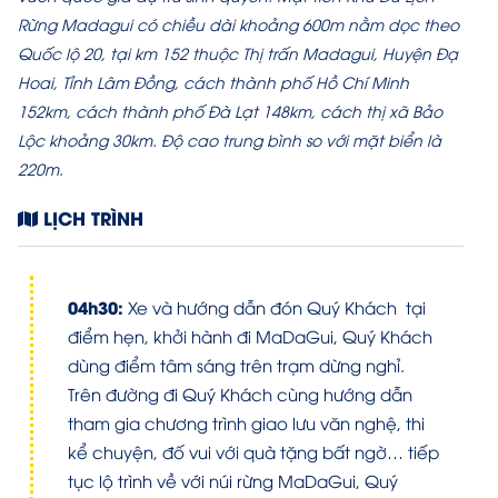
Rừng Madagui có chiều dài khoảng 600m nằm dọc theo
Quốc lộ 20, tại km 152 thuộc Thị trấn Madagui, Huyện Đạ
Hoai, Tỉnh Lâm Đồng, cách thành phố Hồ Chí Minh
152km, cách thành phố Đà Lạt 148km, cách thị xã Bảo
Lộc khoảng 30km. Độ cao trung bình so với mặt biển là
220m.
LỊCH TRÌNH
04h30:
Xe và hướng dẫn đón Quý Khách tại
điểm hẹn, khởi hành đi MaDaGui, Quý Khách
dùng điểm tâm sáng trên trạm dừng nghỉ.
Trên đường đi Quý Khách cùng hướng dẫn
tham gia chương trình giao lưu văn nghệ, thi
kể chuyện, đố vui với quà tặng bất ngờ… tiếp
tục lộ trình về với núi rừng MaDaGui, Quý