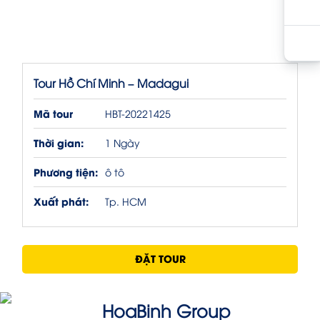
Tour Hồ Chí Minh – Madagui
Mã tour
HBT-20221425
Thời gian:
1 Ngày
Phương tiện:
ô tô
Xuất phát:
Tp. HCM
ĐẶT TOUR