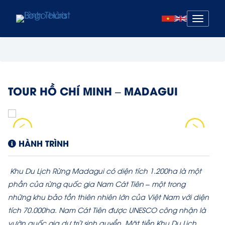
Mở
menu
TOUR HỒ CHÍ MINH – MADAGUI
HÀNH TRÌNH
Khu Du Lịch Rừng Madagui có diện tích 1.200ha là một
phần của rừng quốc gia Nam Cát Tiên – một trong
những khu bảo tồn thiên nhiên lớn của Việt Nam với diện
tích 70.000ha. Nam Cát Tiên được UNESCO công nhận là
vườn quốc gia dự trữ sinh quyển. Mặt tiền Khu Du Lịch