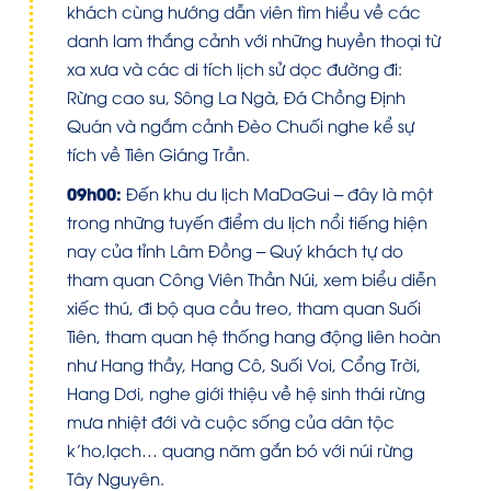
khách cùng hướng dẫn viên tìm hiểu về các
danh lam thắng cảnh với những huyền thoại từ
xa xưa và các di tích lịch sử dọc đường đi:
Rừng cao su, Sông La Ngà, Đá Chồng Định
Quán và ngắm cảnh Đèo Chuối nghe kể sự
tích về Tiên Giáng Trần.
09h00:
Đến khu du lịch MaDaGui – đây là một
trong những tuyến điểm du lịch nổi tiếng hiện
nay của tỉnh Lâm Đồng – Quý khách tự do
tham quan Công Viên Thần Núi, xem biểu diễn
xiếc thú, đi bộ qua cầu treo, tham quan Suối
Tiên, tham quan hệ thống hang động liên hoàn
như Hang thầy, Hang Cô, Suối Voi, Cổng Trời,
Hang Dơi, nghe giới thiệu về hệ sinh thái rừng
mưa nhiệt đới và cuộc sống của dân tộc
k’ho,lạch… quang năm gắn bó với núi rừng
Tây Nguyên.