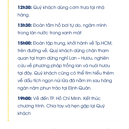
12h30:
Quý khách dùng cơm trưa tại nhà
hàng.
13h30:
Đoàn tắm hồ bơi tự do, ngâm mình
trong làn nước trong xanh mát
15h00:
Đoàn tập trung, khởi hành về Tp.HCM,
trên đường về, Quý khách dừng chân tham
quan tại trạm dừng nghỉ Lan – Hươu, nghiên
cứu về phương pháp trồng lan và nuôi hươu
tại đây. Quý khách cũng có thể tìm hiểu thêm
về dấu tích ngọn núi lửa đã nằm im sau hàng
ngàn năm phun trào tại Định Quán.
19h00:
Về đến TP. Hồ Chí Minh. Kết thúc
chương trình. Chia tay và hẹn gặp lại Quý
khách