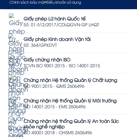
Chính sách bảo mật
Điều khoản sử dụng
Giấy phép Lữ hành Quốc tế
Số: 01-512/2017/CDLQGVN-GP LHQT
Giấy phép Kinh doanh Vận tải
Số: 364/GPXDVT
Giấy chứng nhận ISO
TCVN ISO 9001:2015 - ISO 14001:2015
Chứng nhận Hệ thống Quản lý Chất lượng
ISO 9001:2015 - QMS 2606496
Chứng nhận Hệ thống Quản lý Môi trường
ISO 14001:2015 - EMS 2606496
Chứng nhận hệ thống Quản lý An toàn Sức
khỏe nghề nghiệp
ISO 45001:2018 - OHSMS 2606496