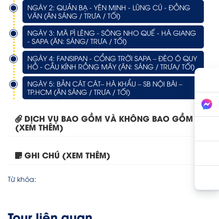
NGÀY 2: QUẢN BẠ - YÊN MINH - LŨNG CÚ - ĐỒNG
VĂN (ĂN SÁNG / TRƯA / TỐI)
NGÀY 3: MÃ PÌ LÈNG - SÔNG NHO QUẾ - HÀ GIANG
- SAPA (ĂN: SÁNG/ TRƯA / TỐI)
NGÀY 4: FANSIPAN - CỔNG TRỜI SAPA – ĐÈO Ô QUY
HỒ - CẦU KÍNH RỒNG MÂY (ĂN: SÁNG / TRƯA/ TỐI)
NGÀY 5: BẢN CÁT CÁT– HÀ KHẨU – SB NỘI BÀI –
TP.HCM (ĂN SÁNG / TRƯA / TỐI)
DỊCH VỤ BAO GỒM VÀ KHÔNG BAO GỒM
(XEM THÊM)
Hà Nội – Hà Giang...
GHI CHÚ (XEM THÊM)
Từ khóa:
Tour liên quan