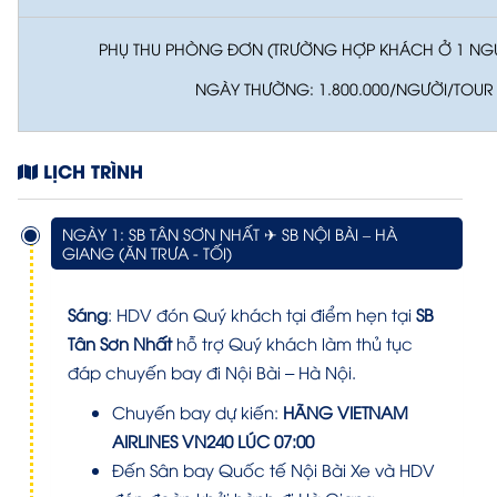
PHỤ THU PHÒNG ĐƠN (TRƯỜNG HỢP KHÁCH Ở 1 NG
NGÀY THƯỜNG: 1.800.000/NGƯỜI/TOUR
LỊCH TRÌNH
NGÀY 1: SB TÂN SƠN NHẤT ✈ SB NỘI BÀI – HÀ
GIANG (ĂN TRƯA - TỐI)
Sáng
:
HDV đón Quý khách tại điểm hẹn tại
SB
Tân Sơn Nhất
hỗ trợ Quý khách làm thủ tục
đáp chuyến bay đi Nội Bài – Hà Nội.
Chuyến bay dự kiến:
HÃNG VIETNAM
AIRLINES VN240
LÚC 07:00
Đến Sân bay Quốc tế Nội Bài Xe và HDV