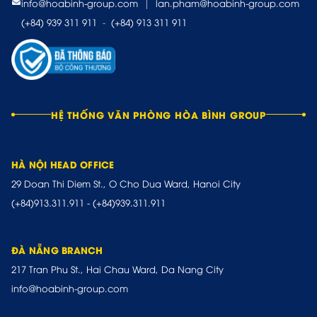
info@hoabinh-group.com
|
lan.pham@hoabinh-group.com
(+84) 939 311 911
-
(+84) 913 311 911
HỆ THỐNG VĂN PHÒNG HÒA BÌNH GROUP
HÀ NỘI HEAD OFFICE
29 Doan Thi Diem St., O Cho Dua Ward, Hanoi City
(+84)913.311.911
-
(+84)939.311.911
ĐÀ NẴNG BRANCH
217 Tran Phu St., Hai Chau Ward, Da Nang City
info@hoabinh-group.com