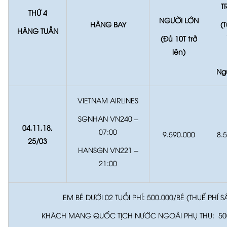
T
THỨ 4
NGƯỜI LỚN
HÃNG BAY
(T
HÀNG TUẦN
(Đủ 10T trở
lên)
Ng
VIETNAM AIRLINES
SGNHAN VN240 –
04,11,18,
07:00
9.590.000
8.
25/
03
HANSGN VN221 –
21:00
EM BÉ DƯỚI 02 TUỔI PHÍ: 500.000/BÉ (THUẾ PHÍ S
KHÁCH MANG QUỐC TỊCH NƯỚC NGOÀI PHỤ THU: 50