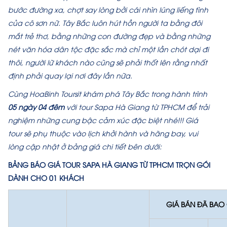
bước đường xa, chợt say lòng bởi cái nhìn lúng liếng tình
của cô sơn nữ. Tây Bắc luôn hút hồn người ta bằng đôi
mắt trẻ thơ, bằng những con đường đẹp và bằng những
nét văn hóa dân tộc đặc sắc mà chỉ một lần chót dại đi
thôi, người lữ khách nào cũng sẽ phải thốt lên rằng nhất
định phải quay lại nơi đây lần nữa.
Cùng HoaBinh Toursit khám phá Tây Bắc trong hành trình
05 ngày 04 đêm
với tour Sapa Hà Giang từ TPHCM để trải
nghiệm những cung bậc cảm xúc đặc biệt nhé!!! Giá
tour sẽ phụ thuộc vào lịch khởi hành và hãng bay, vui
lòng cập nhật ở bảng giá chi tiết bên dưới:
BẢNG BÁO GIÁ TOUR SAPA HÀ GIANG TỪ TPHCM TRỌN GÓI
DÀNH CHO 01 KHÁCH
GIÁ BÁN ĐÃ BAO