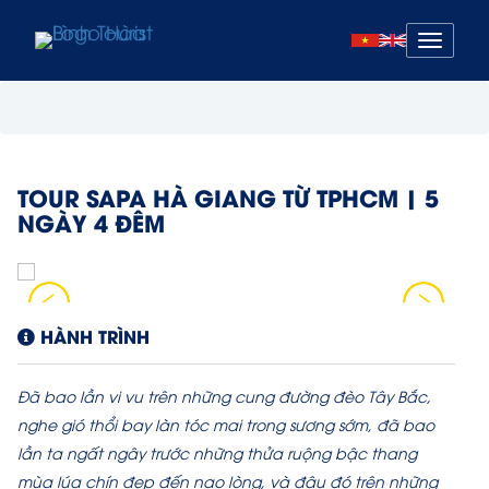
Mở
menu
TOUR SAPA HÀ GIANG TỪ TPHCM | 5
NGÀY 4 ĐÊM
HÀNH TRÌNH
Đã bao lần vi vu trên những cung đường đèo Tây Bắc,
nghe gió thổi bay làn tóc mai trong sương sớm, đã bao
lần ta ngất ngây trước những thửa ruộng bậc thang
mùa lúa chín đẹp đến nao lòng, và đâu đó trên những