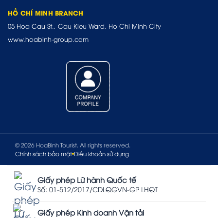
HỒ CHÍ MINH BRANCH
05 Hoa Cau St., Cau Kieu Ward, Ho Chi Minh City
www.hoabinh-group.com
© 2026 HoaBinh Tourist. All rights reserved.
Chính sách bảo mật
Điều khoản sử dụng
Giấy phép Lữ hành Quốc tế
Số: 01-512/2017/CDLQGVN-GP LHQT
Giấy phép Kinh doanh Vận tải