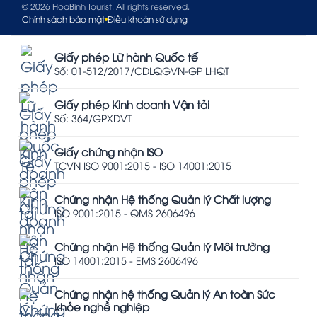
© 2026 HoaBinh Tourist. All rights reserved.
Chính sách bảo mật
Điều khoản sử dụng
Giấy phép Lữ hành Quốc tế
Số: 01-512/2017/CDLQGVN-GP LHQT
Giấy phép Kinh doanh Vận tải
Số: 364/GPXDVT
Giấy chứng nhận ISO
TCVN ISO 9001:2015 - ISO 14001:2015
Chứng nhận Hệ thống Quản lý Chất lượng
ISO 9001:2015 - QMS 2606496
Chứng nhận Hệ thống Quản lý Môi trường
ISO 14001:2015 - EMS 2606496
Chứng nhận hệ thống Quản lý An toàn Sức
khỏe nghề nghiệp