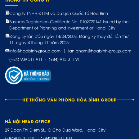
Công ty TNHH ĐTTM và Du Lịch Quốc Tế Hòa Bình
Business Registration Certificate No. 0102720141 issued by the
Department of Planning and Investment of Hanoi City
Đăng ký lần đầu ngày 14/04/2008. Đăng ký thay đổi lần thứ
11, ngày 4 tháng 11 năm 2025
info@hoabinh-group.com
|
lan.pham@hoabinh-group.com
(+84) 939 311 911
-
(+84) 913 311 911
HỆ THỐNG VĂN PHÒNG HÒA BÌNH GROUP
HÀ NỘI HEAD OFFICE
29 Doan Thi Diem St., O Cho Dua Ward, Hanoi City
(+84)913.311.911
-
(+84)939.311.911