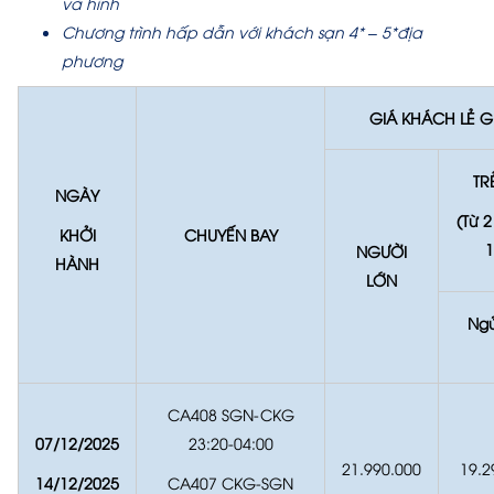
và hình
Chương trình hấp dẫn với khách sạn 4* – 5*địa
phương
GIÁ KHÁCH LẺ 
TR
NGÀY
(Từ 
KHỞI
CHUYẾN BAY
1
NGƯỜI
HÀNH
LỚN
Ngủ
CA408 SGN-CKG
07/12/2025
23:20-04:00
21.990.000
19.2
14/12/2025
CA407 CKG-SGN