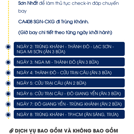
Sơn Nhất
để làm thủ tục check-in đáp chuyến
bay
CA408
SGN-CKG đi
Trùng Khánh.
(Giờ bay chi tiết theo từng ngày khởi hành)
NGÀY 2: TRÙNG KHÁNH - THÀNH ĐÔ - LẠC SƠN -
NGA MI SƠN (ĂN 3 BỮA)
NGÀY 3: NGA MI - THÀNH ĐÔ (ĂN 3 BỮA)
NGÀY 4: THÀNH ĐÔ - CỬU TRẠI CÂU (ĂN 3 BỮA)
NGÀY 5: CỬU TRẠI CÂU (ĂN 2 BỮA)
NGÀY 6: CỬU TRẠI CÂU - ĐÔ GIANG YỂN (ĂN 3 BỮA)
NGÀY 7: ĐÔ GIANG YỂN - TRÙNG KHÁNH (ĂN 2 BỮA)
NGÀY 8: TRÙNG KHÁNH - TP.HCM (ĂN SÁNG, TRƯA)
DỊCH VỤ BAO GỒM VÀ KHÔNG BAO GỒM