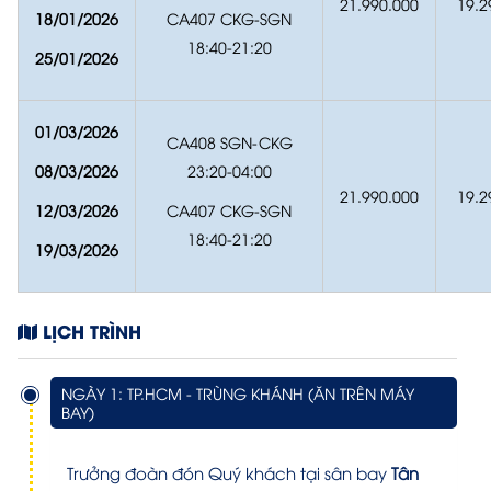
21.990.000
19.2
18/01/2026
CA407 CKG-SGN
18:40-21:20
25/01/2026
01/03/2026
CA408 SGN-CKG
08/03/2026
23:20-04:00
21.990.000
19.2
12/03/2026
CA407 CKG-SGN
18:40-21:20
19/03/2026
LỊCH TRÌNH
NGÀY 1: TP.HCM - TRÙNG KHÁNH (ĂN TRÊN MÁY
BAY)
Trưởng đoàn đón Quý khách tại sân bay
Tân