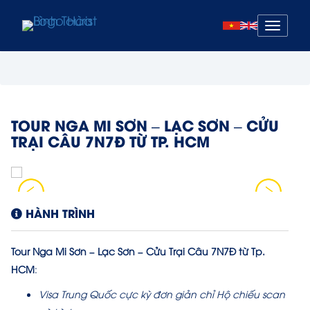
Mở
menu
TOUR NGA MI SƠN – LẠC SƠN – CỬU
TRẠI CÂU 7N7Đ TỪ TP. HCM
HÀNH TRÌNH
Tour Nga Mi Sơn – Lạc Sơn – Cửu Trại Câu 7N7Đ từ Tp.
HCM
:
Visa Trung Quốc cực kỳ đơn giản chỉ Hộ chiếu scan