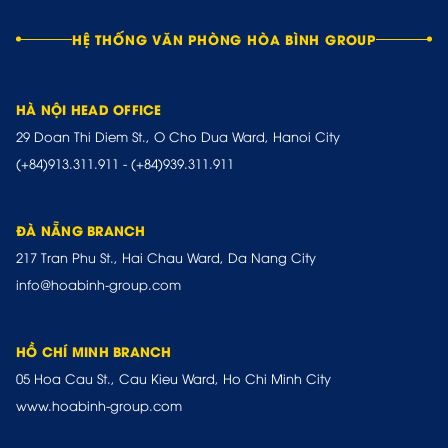
HỆ THỐNG VĂN PHÒNG HÒA BÌNH GROUP
HÀ NỘI HEAD OFFICE
29 Doan Thi Diem St., O Cho Dua Ward, Hanoi City
(+84)913.311.911
-
(+84)939.311.911
ĐÀ NẴNG BRANCH
217 Tran Phu St., Hai Chau Ward, Da Nang City
info@hoabinh-group.com
HỒ CHÍ MINH BRANCH
05 Hoa Cau St., Cau Kieu Ward, Ho Chi Minh City
www.hoabinh-group.com