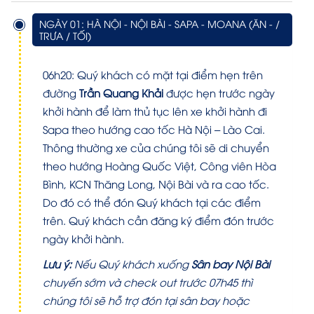
NGÀY 01: HÀ NỘI - NỘI BÀI - SAPA - MOANA (ĂN - /
TRƯA / TỐI)
06h20:
Quý khách có mặt tại điểm hẹn trên
đường
Trần Quang Khải
được hẹn trước ngày
khởi hành để làm thủ tục lên xe khởi hành đi
Sapa theo hướng cao tốc Hà Nội – Lào Cai.
Thông thường xe của chúng tôi sẽ di chuyển
theo hướng Hoàng Quốc Việt, Công viên Hòa
Bình, KCN Thăng Long, Nội Bài và ra cao tốc.
Do đó có thể đón Quý khách tại các điểm
trên. Quý khách cần đăng ký điểm đón trước
ngày khởi hành.
Lưu ý:
Nếu Quý khách xuống
Sân bay Nội Bài
chuyến sớm và check out trước 07h45 thì
chúng tôi sẽ hỗ trợ đón tại sân bay hoặc