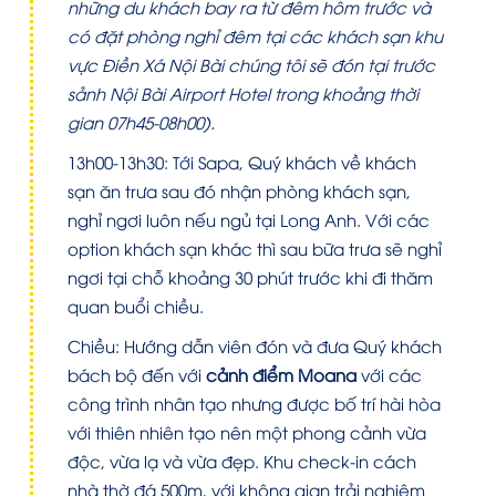
những du khách bay ra từ đêm hôm trước và
có đặt phòng nghỉ đêm tại các khách sạn khu
vực Điền Xá Nội Bài chúng tôi sẽ đón tại trước
sảnh Nội Bài Airport Hotel trong khoảng thời
gian 07h45-08h00).
13h00-13h30:
Tới Sapa, Quý khách về khách
sạn ăn trưa sau đó nhận phòng khách sạn,
nghỉ ngơi luôn nếu ngủ tại Long Anh. Với các
option khách sạn khác thì sau bữa trưa sẽ nghỉ
ngơi tại chỗ khoảng 30 phút trước khi đi thăm
quan buổi chiều.
Chiều:
Hướng dẫn viên đón và đưa Quý khách
bách bộ đến với
cảnh điểm Moana
với các
công trình nhân tạo nhưng được bố trí hài hòa
với thiên nhiên tạo nên một phong cảnh vừa
độc, vừa lạ và vừa đẹp.
Khu check-in cách
nhà thờ đá 500m, với không gian trải nghiệm