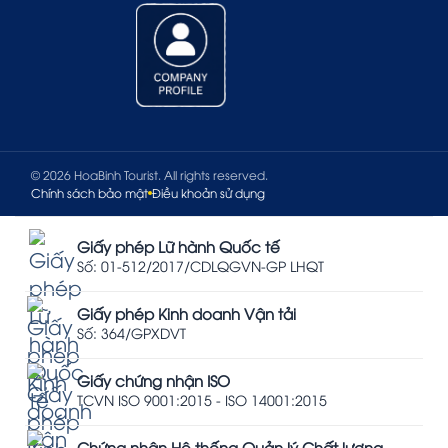
© 2026 HoaBinh Tourist. All rights reserved.
Chính sách bảo mật
Điều khoản sử dụng
Giấy phép Lữ hành Quốc tế
Số: 01-512/2017/CDLQGVN-GP LHQT
Giấy phép Kinh doanh Vận tải
Số: 364/GPXDVT
Giấy chứng nhận ISO
TCVN ISO 9001:2015 - ISO 14001:2015
Chứng nhận Hệ thống Quản lý Chất lượng