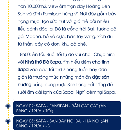
hơn 10.000m
2
, view ôm trọn dãy Hoàng Liên
Sơn và đỉnh Fansipan hùng vĩ. Nơi đây gồm bảy
hạng mục, tạo sức hút với giới trẻ bởi nhiều
tiểu cảnh độc lạ. Đó là cổng trời Bali, tượng cô
gái Moana, hồ vô cực, bàn tay vàng, xích đu
tử thần, cây cô đơn, khu cà phê.
18h00:
Ăn tối. Buổi tối tự do vui chơi. Chụp hình
với
Nhà thờ Đá Sapa
, tìm hiểu đêm
chợ tình
Sapa
vào các tối thứ 7 hàng tuần hay đơn
giản là thưởng thức những món ăn
đặc sản
nướng
uống cùng rượu San Lùng nổi tiếng để
sưởi ấm cái lạnh của Sapa. Nghỉ đêm tại Sapa.
NGÀY 02: SAPA - FANSIPAN - BẢN CÁT CÁT (ĂN
SÁNG / TRƯA / TỐI)
NGÀY 03: SAPA - SÂN BAY NỘI BÀI - HÀ NỘI (ĂN
SÁNG / TRƯA / - )