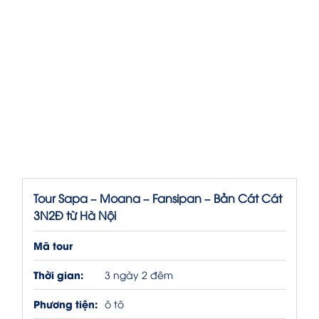
Tour Sapa – Moana – Fansipan – Bản Cát Cát
3N2Đ từ Hà Nội
Mã tour
Thời gian:
3 ngày 2 đêm
Phương tiện:
ô tô