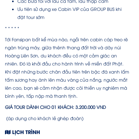
Các bữa tối với lẩu cá tầm, lẩu thập cẩm
Ưu tiên sử dụng xe Cabin VIP của GROUP BUS khi
đặt tour sớm
* * * * *
Tới Fansipan bất kể mùa nào, ngồi trên cabin cáp treo rẽ
ngàn trùng mây, giữa thênh thang đất trời và dãy núi
Hoàng Liên Sơn, du khách đều có một cảm giác an
nhiên. Đó là khởi đầu cho hành trình về miền đất Phật.
Khi đặt những bước chân đầu tiên trên bậc đá xanh lấm
tấm sương hay ánh lên màu vàng của nắng, ngước mắt
lên cao, bạn sẽ cảm nhận được cõi thiền uy nghiêm mà
bình yên, tấp nập mà thanh tịnh.
GIÁ TOUR DÀNH CHO 01 KHÁCH:
3.200.000 VND
(áp dụng cho khách lẻ ghép đoàn)
LỊCH TRÌNH