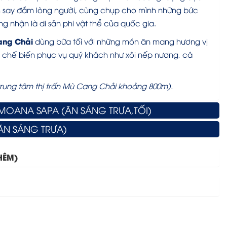
àm say đắm lòng người, cùng chụp cho mình những bức
 nhận là di sản phi vật thể của quốc gia.
ng Chải
dùng bữa tối với những món ăn mang hương vị
ái chế biến phục vụ quý khách như xôi nếp nương, cá
rung tâm thị trấn Mù Cang Chải khoảng 800m).
MOANA SAPA (ĂN SÁNG TRƯA,TỐI)
(ĂN SÁNG TRƯA)
HÊM)