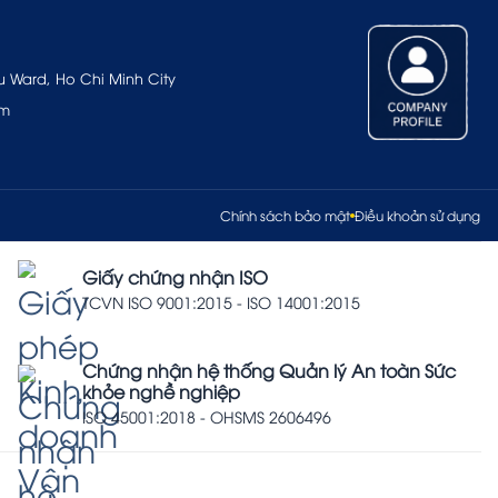
u Ward, Ho Chi Minh City
om
Chính sách bảo mật
Điều khoản sử dụng
Giấy chứng nhận ISO
TCVN ISO 9001:2015 - ISO 14001:2015
Chứng nhận hệ thống Quản lý An toàn Sức
khỏe nghề nghiệp
ISO 45001:2018 - OHSMS 2606496