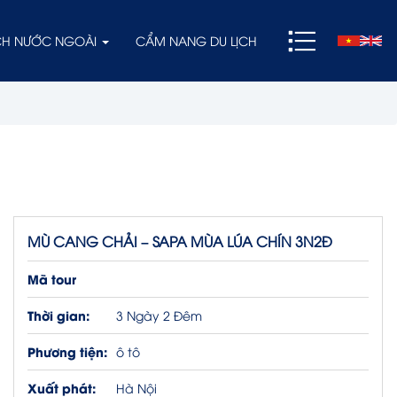
ỊCH NƯỚC NGOÀI
CẨM NANG DU LỊCH
MÙ CANG CHẢI – SAPA MÙA LÚA CHÍN 3N2Đ
Mã tour
Thời gian:
3 Ngày 2 Đêm
Phương tiện:
ô tô
Xuất phát:
Hà Nội