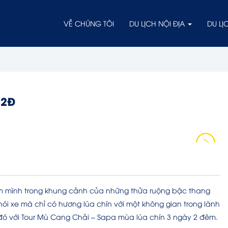
VỀ CHÚNG TÔI
DU LỊCH NỘI ĐỊA
DU L
N2Đ
ắm mình trong khung cảnh của những thửa ruộng bậc thang
ói xe mà chỉ có hương lúa chín với một không gian trong lành
 đó với Tour Mù Cang Chải – Sapa mùa lúa chín 3 ngày 2 đêm.