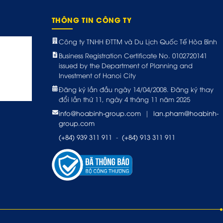
THÔNG TIN CÔNG TY
Công ty TNHH ĐTTM và Du Lịch Quốc Tế Hòa Bình
Business Registration Certificate No. 0102720141
issued by the Department of Planning and
Investment of Hanoi City
Đăng ký lần đầu ngày 14/04/2008. Đăng ký thay
đổi lần thứ 11, ngày 4 tháng 11 năm 2025
info@hoabinh-group.com
|
lan.pham@hoabinh-
group.com
(+84) 939 311 911
-
(+84) 913 311 911