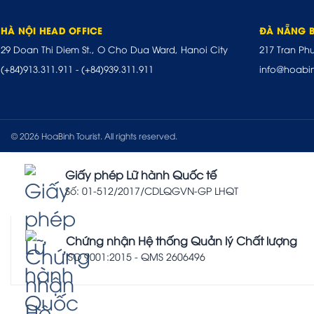
HÀ NỘI HEAD OFFICE
ĐÀ NẴNG 
29 Doan Thi Diem St., O Cho Dua Ward, Hanoi City
217 Tran Ph
(+84)913.311.911
-
(+84)939.311.911
info@hoabi
© 2026 HoaBinh Tourist. All rights reserved.
Giấy phép Lữ hành Quốc tế
Số: 01-512/2017/CDLQGVN-GP LHQT
Chứng nhận Hệ thống Quản lý Chất lượng
ISO 9001:2015 - QMS 2606496