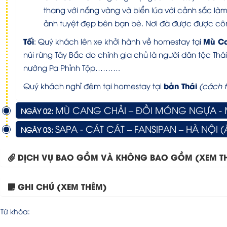
thang với nắng vàng và biển lúa với cảnh sắc l
ảnh tuyệt đẹp bên bạn bè. Nơi đã được được công
Tối
Mù Ca
: Quý khách lên xe khởi hành về homestay tại
núi rừng Tây Bắc do chính gia chủ là người dân tộc Th
nướng Pa Phỉnh Tộp……….
bản Thái
Quý khách nghỉ đêm tại homestay tại
(cách t
MÙ CANG CHẢI – ĐỒI MÓNG NGỰA - 
NGÀY 02:
SAPA - CÁT CÁT – FANSIPAN – HÀ NỘI 
NGÀY 03:
DỊCH VỤ BAO GỒM VÀ KHÔNG BAO GỒM (XEM T
GHI CHÚ (XEM THÊM)
Từ khóa: