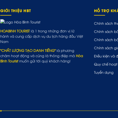
GIỚI THIỆU HBT
HỖ TRỢ K
Chính sách th
HOABINH TOURIST
là 1 trong những đơn vị lữ
Chính sách b
hành và cung cấp dịch vụ du lịch hàng đầu Việt
Chính sách b
Nam
Chính sách gi
"CHẤT LƯỢNG TẠO DANH TIẾNG"
là phương
châm hoạt động và cũng là thông điệp mà
Hòa
Điều kiện và 
Bình Tourist
muốn gửi tới quý khách hàng!
Quy chế hoạt
Tuyển dụng