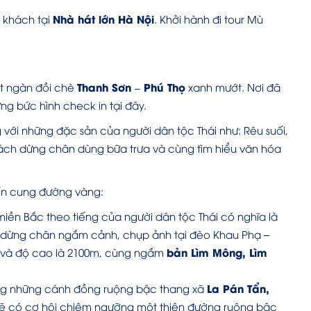
Nhà hát lớn Hà Nội
 khách tại
. Khởi hành đi tour Mù
Thanh Sơn – Phú Thọ
t ngàn đồi chè
xanh mướt. Nơi đã
g bức hình check in tại đây.
g với những đặc sản của người dân tộc Thái như: Rêu suối,
ách dừng chân dùng bữa trưa và cùng tìm hiểu văn hóa
 đến cung đường vàng:
iền Bắc theo tiếng của người dân tộc Thái có nghĩa là
ách dừng chân ngắm cảnh, chụp ảnh tại đèo Khau Phạ –
bản Lìm Mông, Lìm
km và độ cao là 2100m, cùng ngắm
La Pán Tẩn,
ng những cánh đồng ruộng bậc thang xã
sẽ có cơ hội chiêm ngưỡng một thiên đường ruộng bậc