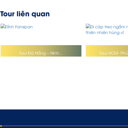
Tour liên quan
Tour Đà Nẵng – Ninh...
Tour HCM- Phú