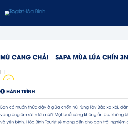
MÙ CANG CHẢI – SAPA MÙA LÚA CHÍN 3
HÀNH TRÌNH
Bạn có muốn thức dậy ở giữa chốn núi rừng Tây Bắc xa xôi, đ
vàng óng ôm sát sườn núi? Một buổi sáng không ồn áo, không kh
và yên bình. Hòa Bình Tourist sẽ mang đến cho bạn trải nghiệm