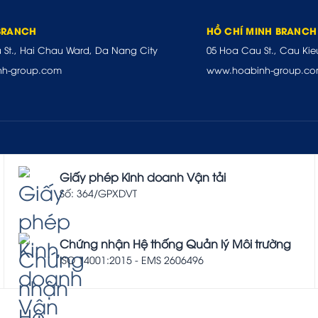
BRANCH
HỒ CHÍ MINH BRANCH
u St., Hai Chau Ward, Da Nang City
05 Hoa Cau St., Cau Kie
nh-group.com
www.hoabinh-group.c
Giấy phép Kinh doanh Vận tải
Số: 364/GPXDVT
Chứng nhận Hệ thống Quản lý Môi trường
ISO 14001:2015 - EMS 2606496