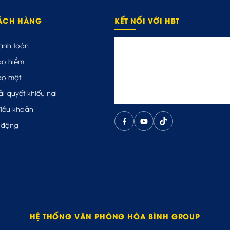
HÁCH HÀNG
KẾT NỐI VỚI HBT
anh toán
ảo hiểm
ảo mật
ải quyết khiếu nại
điều khoản
 động
HỆ THỐNG VĂN PHÒNG HÒA BÌNH GROUP