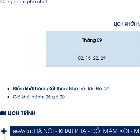
Cùng khám phá nhé!
LỊCH KHỞI 
Tháng 09
02, 15, 22, 29
Điểm khởi hành/Kết thúc:
Nhà hát lớn Hà Nội
Giờ khởi hành
: 05 giờ 00
LỊCH TRÌNH
HÀ NỘI - KHAU PHẠ - ĐỒI MÂM XÔI - 
NGÀY 01: