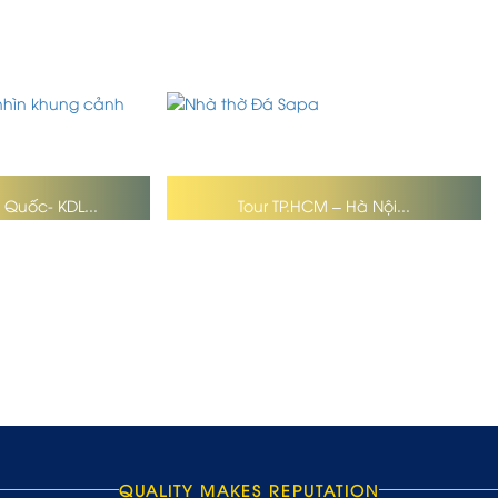
 Quốc- KDL...
Tour TP.HCM – Hà Nội...
QUALITY MAKES REPUTATION