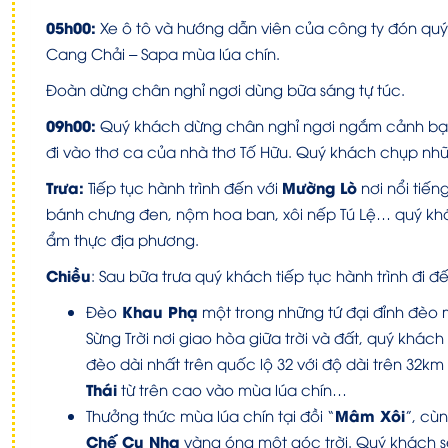
05h00:
Xe ô tô và hướng dẫn viên của công ty đón quý
Cang Chải – Sapa mùa lúa chín.
Đoàn dừng chân nghỉ ngơi dùng bữa sáng tự túc.
09h00:
Quý khách dừng chân nghỉ ngơi ngắm cảnh bạ
đi vào thơ ca của nhà thơ Tố Hữu. Quý khách chụp nhữn
Trưa:
Mường Lò
Tiếp tục hành trình đến với
nơi nổi tiến
bánh chưng đen, nộm hoa ban, xôi nếp Tú Lệ… quý kh
ẩm thực địa phương.
Chiều
: Sau bữa trưa quý khách tiếp tục hành trình đi
Khau Phạ
Đèo
một trong những tứ đại đỉnh đèo m
Sừng Trời nơi giao hòa giữa trời và đất, quý kh
đèo dài nhất trên quốc lộ 32 với độ dài trên 32
Thái
từ trên cao vào mùa lúa chín…
Mâm Xôi
Thưởng thức mùa lúa chín tại đồi “
”, cù
Chế Cu Nha
vàng óng một góc trời. Quý khách 