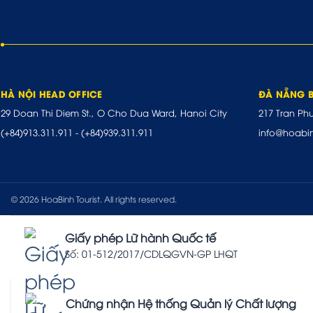
HÀ NỘI HEAD OFFICE
ĐÀ NẴNG 
29 Doan Thi Diem St., O Cho Dua Ward, Hanoi City
217 Tran Ph
(+84)913.311.911
-
(+84)939.311.911
info@hoabi
© 2026 HoaBinh Tourist. All rights reserved.
Giấy phép Lữ hành Quốc tế
Số: 01-512/2017/CDLQGVN-GP LHQT
Chứng nhận Hệ thống Quản lý Chất lượng