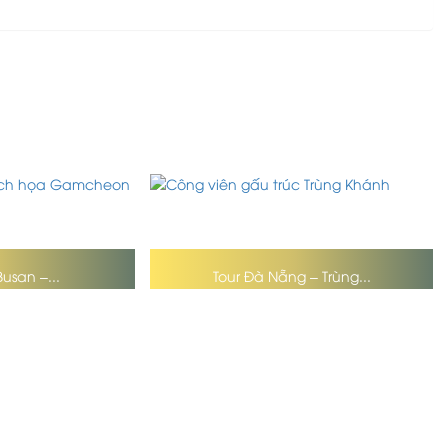
Busan –...
Tour Đà Nẵng – Trùng...