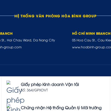
HỆ THỐNG VĂN PHÒNG HÒA BÌNH GROUP
BRANCH
HỒ CHÍ MINH BRANCH
u St., Hai Chau Ward, Da Nang City
05 Hoa Cau St., Cau Kie
nh-group.com
www.hoabinh-group.c
Giấy phép Kinh doanh Vận tải
Số: 364/GPXDVT
Chứng nhận Hệ thống Quản lý Môi trường