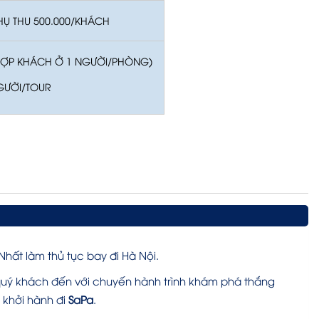
Ụ THU 500.000/KHÁCH
HỢP KHÁCH Ở 1 NGƯỜI/PHÒNG)
NGƯỜI/TOUR
hất làm thủ tục bay đi Hà Nội.
quý khách đến với chuyến hành trình khám phá thắng
khởi hành đi
SaPa
.