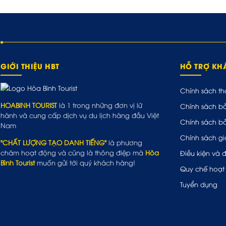
GIỚI THIỆU HBT
HỖ TRỢ K
Chính sách th
HOABINH TOURIST
là 1 trong những đơn vị lữ
Chính sách b
hành và cung cấp dịch vụ du lịch hàng đầu Việt
Chính sách b
Nam
Chính sách gi
"CHẤT LƯỢNG TẠO DANH TIẾNG"
là phương
châm hoạt động và cũng là thông điệp mà
Hòa
Điều kiện và 
Bình Tourist
muốn gửi tới quý khách hàng!
Quy chế hoạt
Tuyển dụng