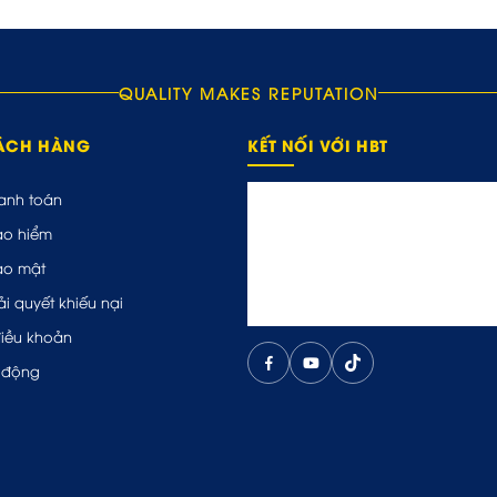
QUALITY MAKES REPUTATION
HÁCH HÀNG
KẾT NỐI VỚI HBT
anh toán
ảo hiểm
ảo mật
ải quyết khiếu nại
điều khoản
 động