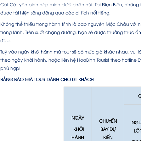
Cát Cát yên bình nép mình dưới chân núi. Tại Điện Biên, những 
được tái hiện sống động qua các di tích nổi tiếng.
Không thể thiếu trong hành trình là cao nguyên Mộc Châu với 
trong lành. Trên suốt chặng đường, bạn sẽ được thưởng thức 
đáo.
Tuỳ vào ngày khởi hành mà tour sẽ có mức giá khác nhau, vui 
theo ngày khởi hành, hoặc liên hệ HoaBinh Tourist theo hotline 0
phù hợp!
BẢNG BÁO GIÁ TOUR DÀNH CHO 01 KHÁCH
G
NGÀY
CHUYẾN
NGƯ
KHỞI
BAY DỰ
LỚ
HÀNH
KIẾN