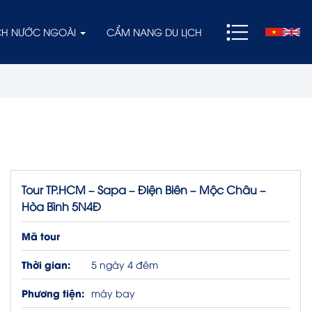
ỊCH NƯỚC NGOÀI
CẨM NANG DU LỊCH
Tour TP.HCM – Sapa – Điện Biên – Mộc Châu –
Hòa Bình 5N4Đ
Mã tour
Thời gian:
5 ngày 4 đêm
Phương tiện:
máy bay