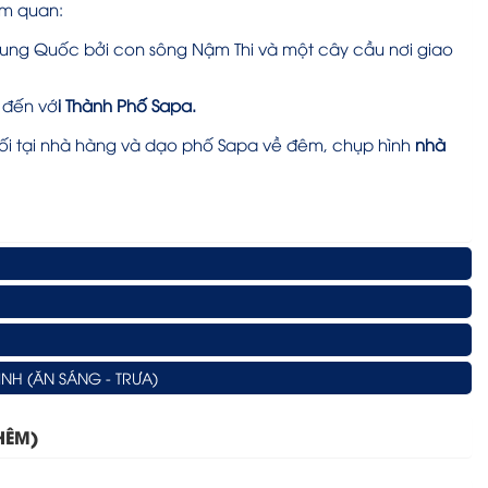
am quan:
Trung Quốc bởi con sông Nậm Thi và một cây cầu nơi giao
 đến vớ
i Thành Phố Sapa.
ối tại nhà hàng và dạo phố Sapa về đêm, chụp hình
nhà
INH (ĂN SÁNG - TRƯA)
HÊM)