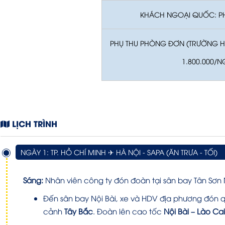
KHÁCH NGOẠI QUỐC: PH
PHỤ THU PHÒNG ĐƠN (TRƯỜNG 
1.800.000/
LỊCH TRÌNH
NGÀY 1: TP. HỒ CHÍ MINH ✈ HÀ NỘI - SAPA (ĂN TRƯA - TỐI)
Sáng:
Nhân viên công ty đón đoàn tại sân bay Tân Sơn N
Đến sân bay Nội Bài, xe và HDV địa phương đón 
cảnh
Tây Bắc
. Đoàn lên cao tốc
Nội Bài – Lào Cai