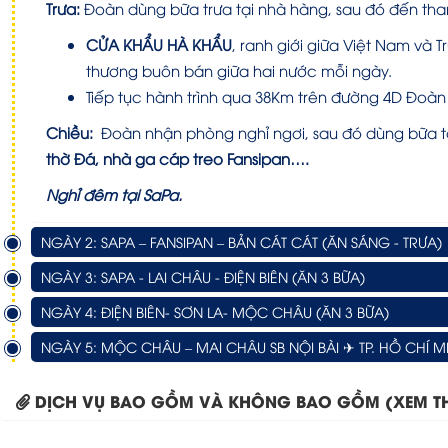
Trưa:
Đoàn dùng bữa trưa tại nhà hàng, sau đó đến th
CỬA KHẨU HÀ KHẨU
,
ranh giới giữa Việt Nam và 
thương buôn bán giữa hai nước mỗi ngày.
Tiếp tục hành trình qua 38Km trên đường 4D Đoàn
Chiều:
Đoàn nhận phòng nghỉ ngơi, sau đó dùng bữa t
thờ Đá, nhà ga cáp treo Fansipan….
Nghỉ đêm tại SaPa.
NGÀY 2: SAPA – FANSIPAN – BẢN CÁT CÁT (ĂN SÁNG - TRƯA)
NGÀY 3: SAPA - LAI CHÂU - ĐIỆN BIÊN (ĂN 3 BỮA)
NGÀY 4: ĐIỆN BIÊN- SƠN LA- MỘC CHÂU (ĂN 3 BỮA)
NGÀY 5: MỘC CHÂU – MAI CHÂU SB NỘI BÀI ✈ TP. HỒ CHÍ M
DỊCH VỤ BAO GỒM VÀ KHÔNG BAO GỒM (XEM T