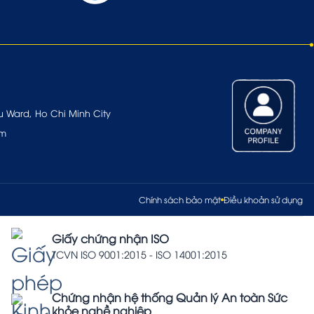
u Ward, Ho Chi Minh City
om
Chính sách bảo mật
Điều khoản sử dụng
Giấy chứng nhận ISO
TCVN ISO 9001:2015 - ISO 14001:2015
Chứng nhận hệ thống Quản lý An toàn Sức
khỏe nghề nghiệp