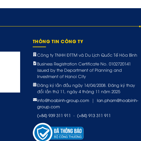
THÔNG TIN CÔNG TY
Công ty TNHH ĐTTM và Du Lịch Quốc Tế Hòa Bình
Business Registration Certificate No. 0102720141
issued by the Department of Planning and
Investment of Hanoi City
Đăng ký lần đầu ngày 14/04/2008. Đăng ký thay
đổi lần thứ 11, ngày 4 tháng 11 năm 2025
info@hoabinh-group.com
|
lan.pham@hoabinh-
group.com
(+84) 939 311 911
-
(+84) 913 311 911