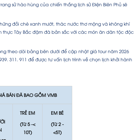
trang sử hào hùng của chiến thắng lịch sử Điện Biên Phủ sẽ
những đồi chè xanh mướt, thác nước thơ mộng và không khí
ẩm thực Tây Bắc đậm đà bản sắc với các món ăn dân tộc độc
lòng theo dõi bảng bên dưới để cập nhật giá tour năm 2026
939. 311. 911 để được tư vấn lịch trình về chọn lịch khởi hành
IÁ BÁN ĐÃ BAO GỒM VMB
TRẺ EM
EM BÉ
ỜI
(Từ 5 -<
(Từ 2 -
N
10T)
<5T)