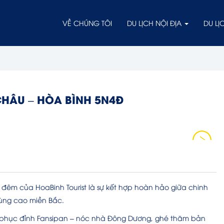
VỀ CHÚNG TÔI
DU LỊCH NỘI ĐỊA
DU L
 CHÂU – HÒA BÌNH 5N4Đ
 đêm của HoaBinh Tourist là sự kết hợp hoàn hảo giữa chinh
vùng cao miền Bắc.
phục đỉnh Fansipan – nóc nhà Đông Dương, ghé thăm bản