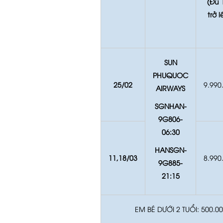
(Đủ 
trở l
SUN
PHUQUOC
25
/
02
9.990
AIRWAYS
SGNHAN-
9G806-
06:30
HANSGN-
11,18/
03
8.990
9G885-
21:15
EM BÉ DƯỚI 2 TUỔI: 500.00