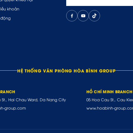
điều khoản
 động
HỆ THỐNG VĂN PHÒNG HÒA BÌNH GROUP
BRANCH
HỒ CHÍ MINH BRANCH
u St., Hai Chau Ward, Da Nang City
05 Hoa Cau St., Cau Kie
nh-group.com
www.hoabinh-group.c