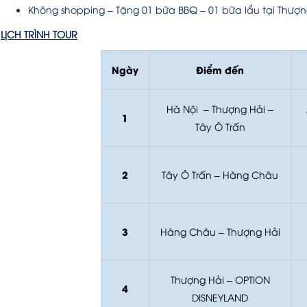
Không shopping – Tặng 01 bữa BBQ – 01 bữa lẩu tại Thượn
LỊCH TRÌNH TOUR
Ngày
Điểm đến
Hà Nội – Thượng Hải –
1
Tây Ô Trấn
2
Tây Ô Trấn – Hàng Châu
3
Hàng Châu – Thượng Hải
Thượng Hải – OPTION
4
DISNEYLAND