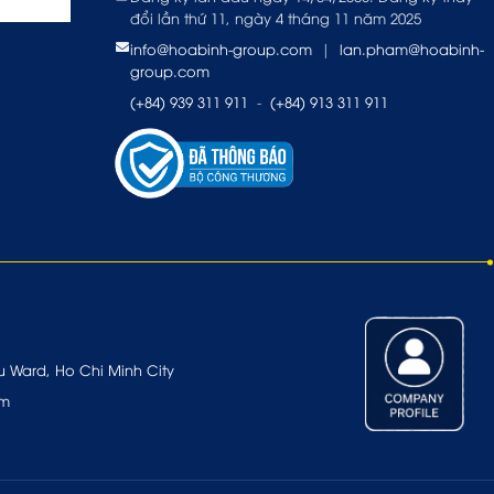
đổi lần thứ 11, ngày 4 tháng 11 năm 2025
info@hoabinh-group.com
|
lan.pham@hoabinh-
group.com
(+84) 939 311 911
-
(+84) 913 311 911
u Ward, Ho Chi Minh City
om