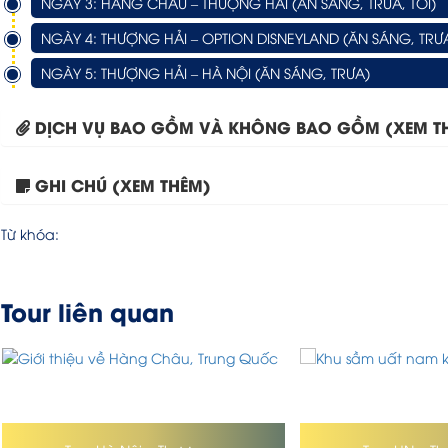
NGÀY 3: HÀNG CHÂU – THƯỢNG HẢI (ĂN SÁNG, TRƯA, TỐI)
NGÀY 4: THƯỢNG HẢI – OPTION DISNEYLAND (ĂN SÁNG, TRƯA
NGÀY 5: THƯỢNG HẢI – HÀ NỘI (ĂN SÁNG, TRƯA)
DỊCH VỤ BAO GỒM VÀ KHÔNG BAO GỒM (XEM T
GHI CHÚ (XEM THÊM)
Từ khóa:
Tour liên quan