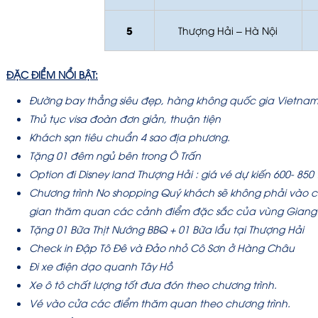
5
Thượng Hải – Hà Nội
ĐẶC ĐIỂM NỔI BẬT:
Đường bay thẳng siêu đẹp, hàng không quốc gia Vietnam A
Thủ tục visa đoàn đơn giản, thuận tiện
Khách sạn tiêu chuẩn 4 sao địa phương.
Tặng 01 đêm ngủ bên trong Ô Trấn
Option đi Disney land Thượng Hải : giá vé dự kiến 600- 850
Chương trình No shopping Quý khách sẽ không phải vào c
gian thăm quan các cảnh điểm đặc sắc của vùng Giang
Tặng 01 Bữa Thịt Nướng BBQ + 01 Bữa lẩu tại Thượng Hải
Check in Đập Tô Đê và Đảo nhỏ Cô Sơn ở Hàng Châu
Đi xe điện dạo quanh Tây Hồ
Xe ô tô chất lượng tốt đưa đón theo chương trình.
Vé vào cửa các điểm thăm quan theo chương trình.