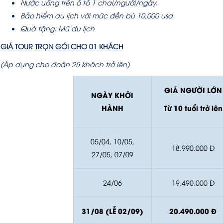
Nước uống trên ô tô 1 chai/người/ngày.
Bảo hiểm du lịch với mức đền bù 10,000 usd
Quà tặng: Mũ du lịch
GIÁ TOUR TRỌN GÓI CHO 01 KHÁCH
(Áp dụng cho đoàn 25 khách trở lên)
GIÁ NGƯỜI LỚN
NGÀY KHỞI
HÀNH
Từ 10 tuổi trở lên
05/04, 10/05,
18.990.000 Đ
27/05, 07/09
24/06
19.490.000 Đ
31/08 (LỄ 02/09)
20.490.000 Đ