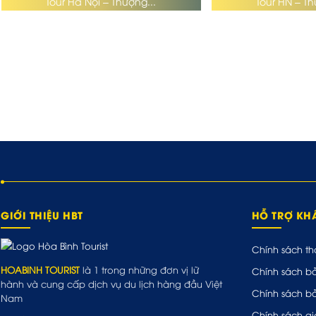
Tour Hà Nội – Thượng...
Tour HN – Th
GIỚI THIỆU HBT
HỖ TRỢ K
Chính sách th
HOABINH TOURIST
là 1 trong những đơn vị lữ
Chính sách b
hành và cung cấp dịch vụ du lịch hàng đầu Việt
Chính sách b
Nam
Chính sách gi