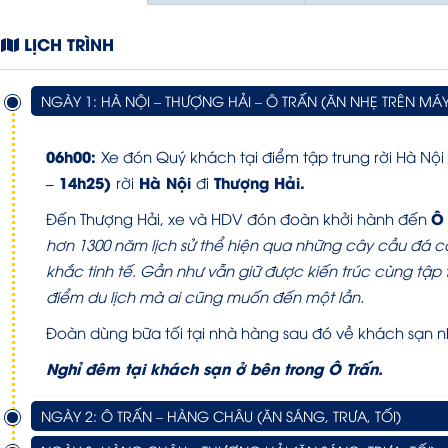
LỊCH TRÌNH
NGÀY 1: HÀ NỘI – THƯỢNG HẢI – Ô TRẤN (ĂN NHẸ TRÊN MÁY 
06h00:
Xe đón Quý khách tại điểm tập trung rời Hà Nội
– 14h25)
Hà Nội
Thượng Hải.
rời
đi
Ô 
Đến Thượng Hải, xe và HDV đón đoàn khởi hành đến
hơn 1300 năm lịch sử thể hiện qua những cây cầu đá 
khắc tinh tế. Gần như vẫn giữ được kiến trúc cùng tập 
điểm du lịch mà ai cũng muốn đến một lần.
Đoàn dùng bữa tối tại nhà hàng sau đó về khách sạn n
Nghỉ đêm tại khách sạn ở bên trong Ô Trấn.
NGÀY 2: Ô TRẤN – HÀNG CHÂU (ĂN SÁNG, TRƯA, TỐI)