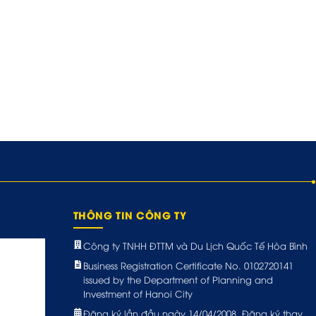
Tour Bắc Kinh 4 ngày...
Tour Vạn Lý Tr
THÔNG TIN CÔNG TY
Công ty TNHH ĐTTM và Du Lịch Quốc Tế Hòa Bình
Business Registration Certificate No. 0102720141
issued by the Department of Planning and
Investment of Hanoi City
Đăng ký lần đầu ngày 14/04/2008. Đăng ký thay