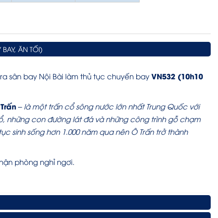
BAY, ĂN TỐI)
VN532 (10h10
 ra sân bay Nội Bài làm thủ tục chuyến bay
Trấn
– là một trấn cổ sông nước lớn nhất Trung Quốc với
cổ, những con đường lát đá và những công trình gỗ chạm
tục sinh sống hơn 1.000 năm qua nên Ô Trấn trở thành
hận phòng nghỉ ngơi.