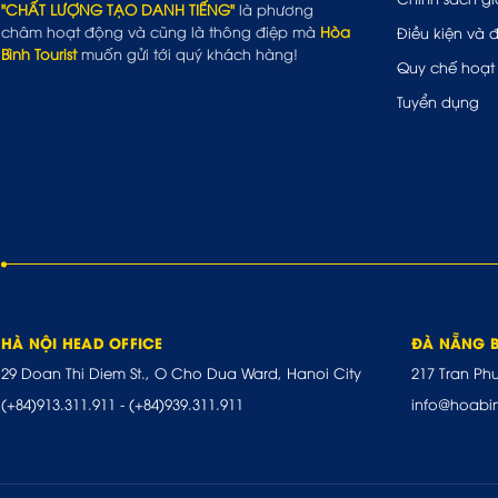
"CHẤT LƯỢNG TẠO DANH TIẾNG"
là phương
châm hoạt động và cũng là thông điệp mà
Hòa
Điều kiện và 
Bình Tourist
muốn gửi tới quý khách hàng!
Quy chế hoạt
Tuyển dụng
HÀ NỘI HEAD OFFICE
ĐÀ NẴNG 
29 Doan Thi Diem St., O Cho Dua Ward, Hanoi City
217 Tran Ph
(+84)913.311.911
-
(+84)939.311.911
info@hoabi