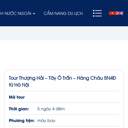
ỊCH NƯỚC NGOÀI
CẨM NANG DU LỊCH
Tour Thượng Hải – Tây Ô Trấn – Hàng Châu 5N4Đ
từ Hà Nội
Mã tour
Thời gian:
5 ngày 4 đêm
Phương tiện:
máy bay