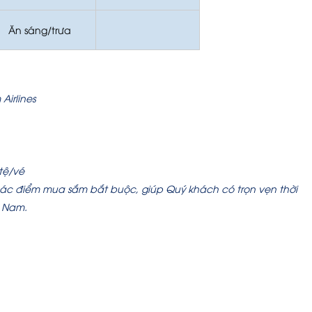
Ăn sáng/trưa
irlines
 tệ/vé
ác điểm mua sắm bắt buộc, giúp Quý khách có trọn vẹn thời
 Nam.