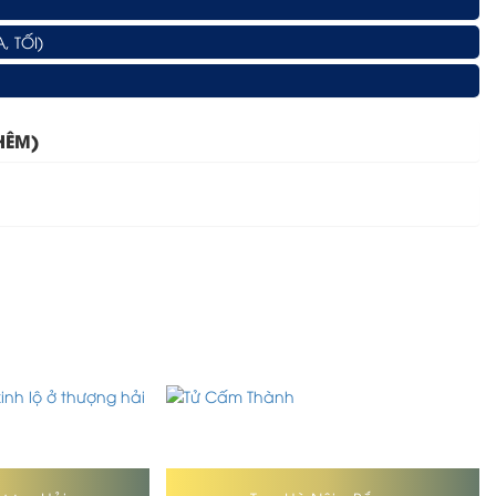
, TỐI)
HÊM)