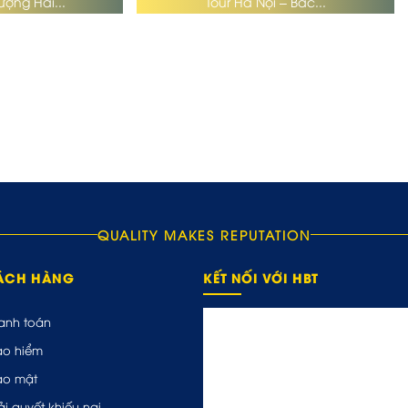
ượng Hải...
Tour Hà Nội – Bắc...
QUALITY MAKES REPUTATION
HÁCH HÀNG
KẾT NỐI VỚI HBT
anh toán
ảo hiểm
ảo mật
ải quyết khiếu nại