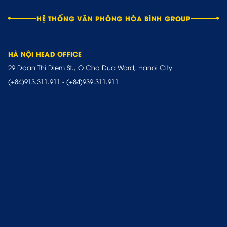
HỆ THỐNG VĂN PHÒNG HÒA BÌNH GROUP
HÀ NỘI HEAD OFFICE
29 Doan Thi Diem St., O Cho Dua Ward, Hanoi City
(+84)913.311.911
-
(+84)939.311.911