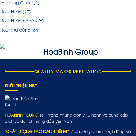
Ha Long Cruise
(2)
Tour khác
(20)
Tour khách đoàn
(6)
Tour thu đông
(64)
QUALITY MAKES REPUTATION
GIỚI THIỆU HBT
HOABINH TOURIST
là 1 trong những đơn vị lữ hành và cung cấp
dịch vụ du lịch hàng đầu Việt Nam
"CHẤT LƯỢNG TẠO DANH TIẾNG"
là phương châm hoạt động và