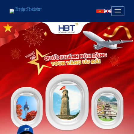
Mở
menu