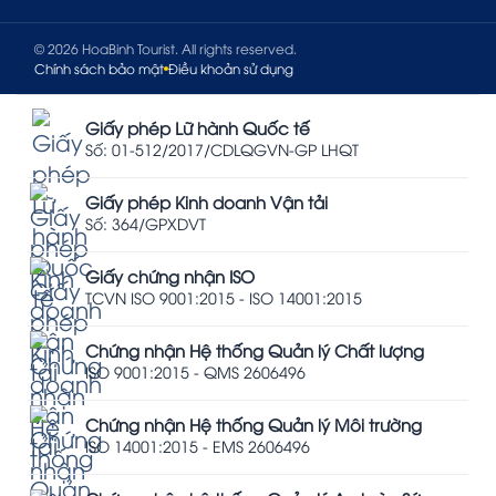
© 2026 HoaBinh Tourist. All rights reserved.
Chính sách bảo mật
Điều khoản sử dụng
Giấy phép Lữ hành Quốc tế
Số: 01-512/2017/CDLQGVN-GP LHQT
Giấy phép Kinh doanh Vận tải
Số: 364/GPXDVT
Giấy chứng nhận ISO
TCVN ISO 9001:2015 - ISO 14001:2015
Chứng nhận Hệ thống Quản lý Chất lượng
ISO 9001:2015 - QMS 2606496
Chứng nhận Hệ thống Quản lý Môi trường
ISO 14001:2015 - EMS 2606496