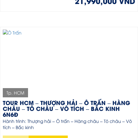
21,990,000 VND
Tp. HCM
TOUR HCM – THƯỢNG HẢI – Ô TRẤN – HÀNG
CHÂU – TÔ CHÂU – VÔ TÍCH – BẮC KINH
6N6Đ
Hành trình: Thượng hải – Ô trấn – Hàng châu – Tô châu – Vô
tích – Bắc kinh