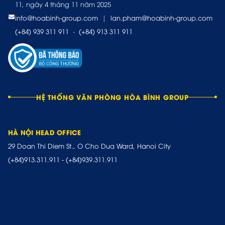
11, ngày 4 tháng 11 năm 2025
info@hoabinh-group.com
|
lan.pham@hoabinh-group.com
(+84) 939 311 911
-
(+84) 913 311 911
HỆ THỐNG VĂN PHÒNG HÒA BÌNH GROUP
HÀ NỘI HEAD OFFICE
29 Doan Thi Diem St., O Cho Dua Ward, Hanoi City
(+84)913.311.911
-
(+84)939.311.911