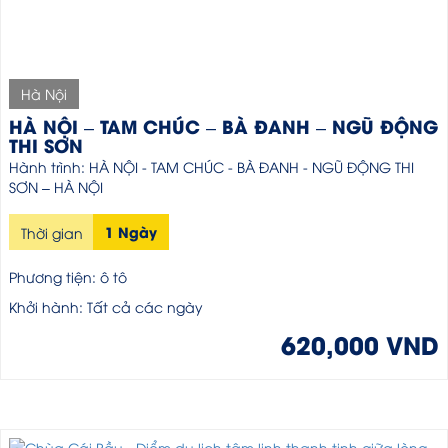
Hà Nội
HÀ NỘI – TAM CHÚC – BÀ ĐANH – NGŨ ĐỘNG
THI SƠN
Hành trình: HÀ NỘI - TAM CHÚC - BÀ ĐANH - NGŨ ĐỘNG THI
SƠN – HÀ NỘI
1 Ngày
Thời gian
Phương tiện: ô tô
Khởi hành: Tất cả các ngày
620,000 VND