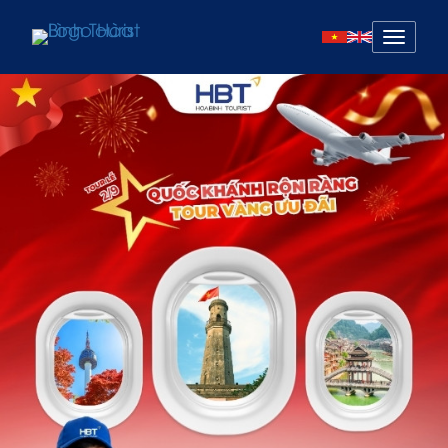
Mở
menu