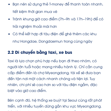
Bạn nên sử dụng thẻ T-money để thanh toán nhanh,
tiết kiệm thời gian mua vé
Tránh khung giờ cao điểm (7h–9h và 17h–19h) để có
trải nghiệm thoải mái hơn
Có thể kết hợp đi tàu điện để ghé thêm các khu
như Hongdae, Dongdaemun trong cùng ngày
2.2 Di chuyển bằng taxi, xe bus
Taxi là lựa chọn phù hợp nếu bạn đi theo nhóm, có
người lớn tuổi hoặc mang nhiều hành lý. Chỉ cần cung
cấp điểm đến là chợ Myeongdong, tài xế sẽ đưa bạn
đến tận nơi một cách nhanh chóng và tiện lợi. Tuy
nhiên, chi phí sẽ cao hơn so với tàu điện ngầm, đặc
biệt vào giờ cao điểm.
Bên cạnh đó, hệ thống xe buýt tại Seoul cũng rất phát
triển, với nhiều tuyến dừng gần khu vực Myeongdong.