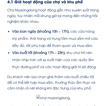
4.1 Giờ hoạt động của chợ và khu phố
Chợ Myeongdong hoạt động gần như xuyên suốt trong
ngày, tuy nhiên mỗi khung giờ lại mang đến những trải
nghiệm khác nhau.
Vào ban ngày (khoảng 10h – 17h),
các cửa hàng
mỹ phẩm, thời trang và trung tâm mua sắm mở cửa
đầy đủ, rất phù hợp để tham quan và mua sắm.
Vào buổi tối (khoảng 17h – 23h),
khu chợ trở nên
nhộn nhịp hơn với sự xuất hiện của các quầy ẩm
thực đường phố và các hoạt động giải trí sôi động.
Du khách nên lựa chọn ghé thăm vào buổi chiều tối
để có thể kết hợp mua sắm, thưởng thức ẩm thực và
cảm nhận rõ nét không khí đặc trưng của khu phố.