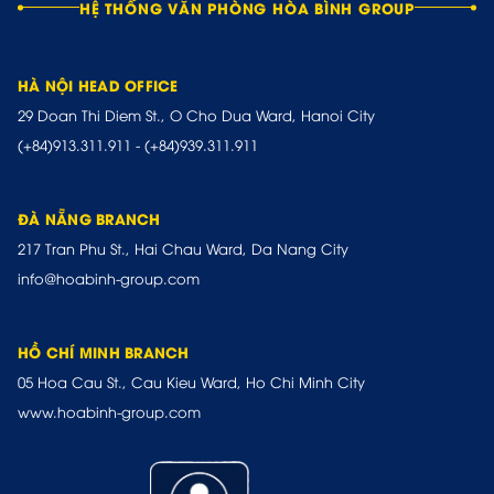
HỆ THỐNG VĂN PHÒNG HÒA BÌNH GROUP
HÀ NỘI HEAD OFFICE
29 Doan Thi Diem St., O Cho Dua Ward, Hanoi City
(+84)913.311.911
-
(+84)939.311.911
ĐÀ NẴNG BRANCH
217 Tran Phu St., Hai Chau Ward, Da Nang City
info@hoabinh-group.com
HỒ CHÍ MINH BRANCH
05 Hoa Cau St., Cau Kieu Ward, Ho Chi Minh City
www.hoabinh-group.com