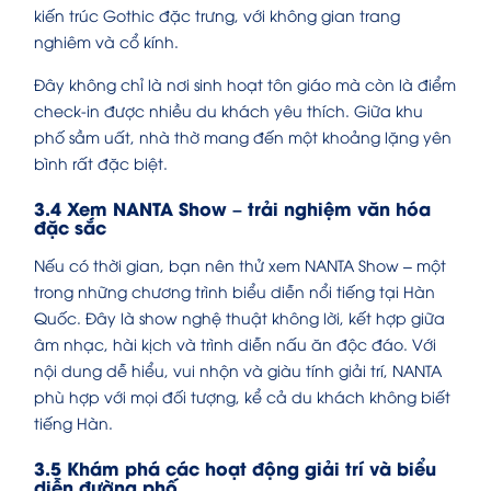
kiến trúc Gothic đặc trưng, với không gian trang
nghiêm và cổ kính.
Đây không chỉ là nơi sinh hoạt tôn giáo mà còn là điểm
check-in được nhiều du khách yêu thích. Giữa khu
phố sầm uất, nhà thờ mang đến một khoảng lặng yên
bình rất đặc biệt.
3.4 Xem NANTA Show – trải nghiệm văn hóa
đặc sắc
Nếu có thời gian, bạn nên thử xem NANTA Show – một
trong những chương trình biểu diễn nổi tiếng tại Hàn
Quốc. Đây là show nghệ thuật không lời, kết hợp giữa
âm nhạc, hài kịch và trình diễn nấu ăn độc đáo. Với
nội dung dễ hiểu, vui nhộn và giàu tính giải trí, NANTA
phù hợp với mọi đối tượng, kể cả du khách không biết
tiếng Hàn.
3.5 Khám phá các hoạt động giải trí và biểu
diễn đường phố