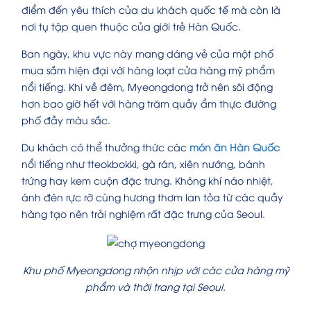
điểm đến yêu thích của du khách quốc tế mà còn là
nơi tụ tập quen thuộc của giới trẻ Hàn Quốc.
Ban ngày, khu vực này mang dáng vẻ của một phố
mua sắm hiện đại với hàng loạt cửa hàng mỹ phẩm
nổi tiếng. Khi về đêm, Myeongdong trở nên sôi động
hơn bao giờ hết với hàng trăm quầy ẩm thực đường
phố đầy màu sắc.
Du khách có thể thưởng thức các
món ăn Hàn Quốc
nổi tiếng như tteokbokki, gà rán, xiên nướng, bánh
trứng hay kem cuộn đặc trưng. Không khí náo nhiệt,
ánh đèn rực rỡ cùng hương thơm lan tỏa từ các quầy
hàng tạo nên trải nghiệm rất đặc trưng của Seoul.
Khu phố Myeongdong nhộn nhịp với các cửa hàng mỹ
phẩm và thời trang tại Seoul.