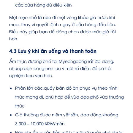
các cửa hàng đủ điều kiện
Một mẹo nhỏ là nên đi một vòng khảo giá trước khi
mua, thay vì quyết định ngay ở cửa hàng đầu tiên.
Điều này giúp bạn dễ dàng chọn được mức giá tốt
hơn.
4.3 Lưu ý khi ăn uống và thanh toán
Ẩm thực đường phố tại Myeongdong rất đa dạng,
nhưng bạn cũng nên lưu ý một số điểm để có trải
nghiệm trọn vẹn hơn.
Phần lớn các quầy bán đồ ăn phục vụ theo hình
thức mang đi, phù hợp để vừa dạo phố vừa thưởng
thức
Giá thường được niêm yết sẵn, dao động khoảng
3.000 – 10.000 KRW/món
Nên chuẩn bị sẵn tiền mặt vì một số quầy nhỏ chưa