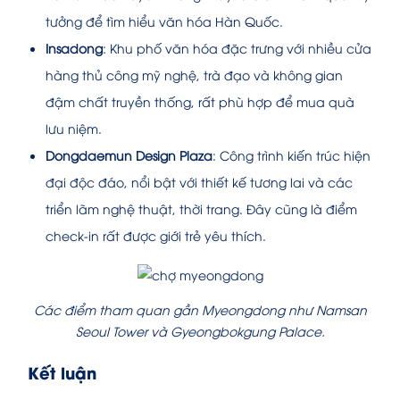
tưởng để tìm hiểu văn hóa Hàn Quốc.
Insadong
: Khu phố văn hóa đặc trưng với nhiều cửa
hàng thủ công mỹ nghệ, trà đạo và không gian
đậm chất truyền thống, rất phù hợp để mua quà
lưu niệm.
Dongdaemun Design Plaza
: Công trình kiến trúc hiện
đại độc đáo, nổi bật với thiết kế tương lai và các
triển lãm nghệ thuật, thời trang. Đây cũng là điểm
check-in rất được giới trẻ yêu thích.
Các điểm tham quan gần Myeongdong như Namsan
Seoul Tower và Gyeongbokgung Palace.
Kết luận