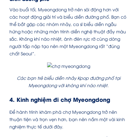
Vào buổi tối, Myeongdong trở nên sôi động hơn với
các hoạt động giải trí và biểu diễn đường phố. Bạn có
thể bắt gặp các nhóm nhảy, ca sĩ biểu diễn ngẫu
hứng hoặc những màn trình diễn nghệ thuật đầy màu
sắc. Không khí náo nhiệt, ánh đèn rực rỡ cùng dòng
người tấp nập tạo nên một Myeongdong rất “đúng
chất Seoul”.
Các bạn trẻ biểu diễn nhảy Kpop đường phố tại
Myeongdong với không khí náo nhiệt.
4. Kinh nghiệm đi chợ Myeongdong
Để hành trình khám phá chợ Myeongdong trở nên
thuận tiện và trọn vẹn hơn, bạn nên nắm một vài kinh
nghiệm thực tế dưới đây.