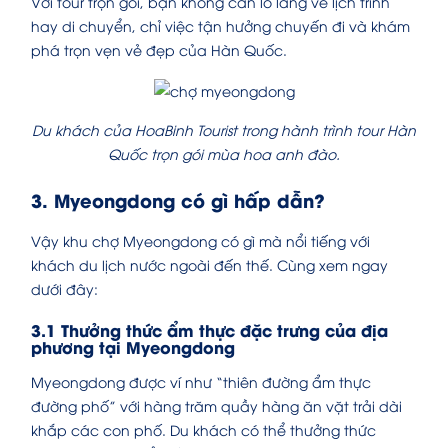
Với tour trọn gói, bạn không cần lo lắng về lịch trình
hay di chuyển, chỉ việc tận hưởng chuyến đi và khám
phá trọn vẹn vẻ đẹp của Hàn Quốc.
Du khách của HoaBinh Tourist trong hành trình tour Hàn
Quốc trọn gói mùa hoa anh đào.
3. Myeongdong có gì hấp dẫn?
Vậy khu chợ Myeongdong có gì mà nổi tiếng với
khách du lịch nước ngoài đến thế. Cùng xem ngay
dưới đây:
3.1 Thưởng thức ẩm thực đặc trưng của địa
phương tại Myeongdong
Myeongdong được ví như “thiên đường ẩm thực
đường phố” với hàng trăm quầy hàng ăn vặt trải dài
khắp các con phố. Du khách có thể thưởng thức