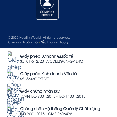
© 2026 HoaBinh Tourist. All rights reserved.
Chính sách bảo mật
Điều khoản sử dụng
Giấy phép Lữ hành Quốc tế
Số: 01-512/2017/CDLQGVN-GP LHQT
Giấy phép Kinh doanh Vận tải
Số: 364/GPXDVT
Giấy chứng nhận ISO
TCVN ISO 9001:2015 - ISO 14001:2015
Chứng nhận Hệ thống Quản lý Chất lượng
ISO 9001:2015 - QMS 2606496