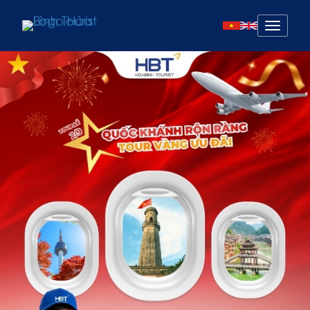
Mở
menu