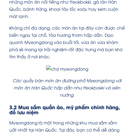
những món ăn nổi tiếng như tteokbokki, gà rán Hàn
Quốc, bánh trứng, khoai tây lốc xoáy hay kem cuộn
mát lạnh.
Không chỉ đa dạng, các món ăn tại đây còn được chế
biến ngay tại chỗ, tỏa hương thơm hấp dẫn. Dạo
quanh Myeongdong vào buổi tối, vừa ăn vừa khám
phá sẽ mang lại trải nghiệm rất đặc trưng mà bạn khó
tìm thấy ở nơi khác.
Các quầy bán món ăn đường phố Myeongdong với
món ăn Hàn Quốc hấp dẫn như tteokbokki và xiên
nướng.
3.2 Mua sắm quần áo, mỹ phẩm chính hãng,
đồ lưu niệm
Myeongdong là một trong những khu mua sắm sầm
uất nhất tại Hàn Quốc. Tại đây, bạn có thể dễ dàng