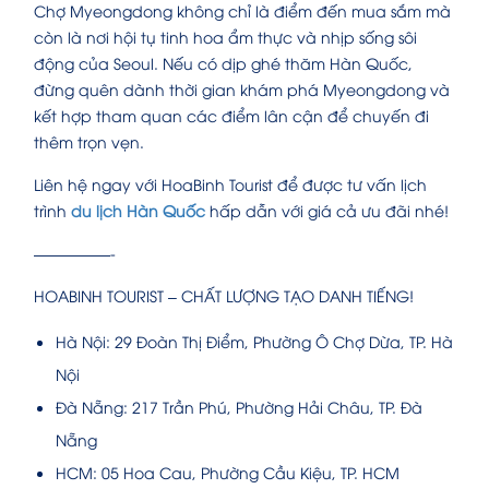
Chợ Myeongdong không chỉ là điểm đến mua sắm mà
còn là nơi hội tụ tinh hoa ẩm thực và nhịp sống sôi
động của Seoul. Nếu có dịp ghé thăm Hàn Quốc,
đừng quên dành thời gian khám phá Myeongdong và
kết hợp tham quan các điểm lân cận để chuyến đi
thêm trọn vẹn.
Liên hệ ngay với HoaBinh Tourist để được tư vấn lịch
trình
du lịch Hàn Quốc
hấp dẫn với giá cả ưu đãi nhé!
—————-
HOABINH TOURIST – CHẤT LƯỢNG TẠO DANH TIẾNG!
Hà Nội: 29 Đoàn Thị Điểm, Phường Ô Chợ Dừa, TP. Hà
Nội
Đà Nẵng: 217 Trần Phú, Phường Hải Châu, TP. Đà
Nẵng
HCM: 05 Hoa Cau, Phường Cầu Kiệu, TP. HCM