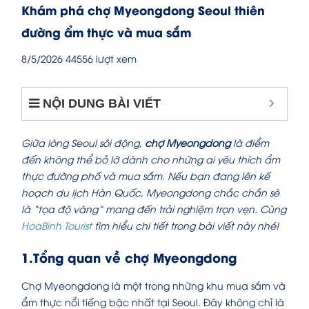
Khám phá chợ Myeongdong Seoul thiên
đường ẩm thực và mua sắm
8/5/2026
44556 lượt xem
NỘI DUNG BÀI VIẾT
Giữa lòng Seoul sôi động,
chợ Myeongdong
là điểm
đến không thể bỏ lỡ dành cho những ai yêu thích ẩm
thực đường phố và mua sắm. Nếu bạn đang lên kế
hoạch du lịch Hàn Quốc, Myeongdong chắc chắn sẽ
là “tọa độ vàng” mang đến trải nghiệm trọn vẹn. Cùng
HoaBinh Tourist
tìm hiểu chi tiết trong bài viết này nhé!
1.Tổng quan về chợ Myeongdong
Chợ Myeongdong là một trong những khu mua sắm và
ẩm thực nổi tiếng bậc nhất tại Seoul. Đây không chỉ là