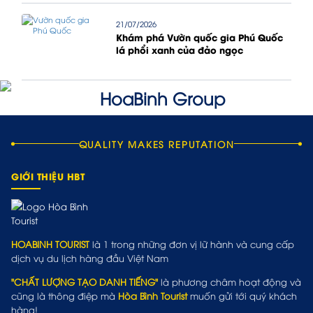
21/07/2026
Khám phá Vườn quốc gia Phú Quốc
lá phổi xanh của đảo ngọc
QUALITY MAKES REPUTATION
GIỚI THIỆU HBT
HOABINH TOURIST
là 1 trong những đơn vị lữ hành và cung cấp
dịch vụ du lịch hàng đầu Việt Nam
"CHẤT LƯỢNG TẠO DANH TIẾNG"
là phương châm hoạt động và
cũng là thông điệp mà
Hòa Bình Tourist
muốn gửi tới quý khách
hàng!