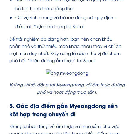
hỗ trợ thanh toán bằng thẻ
Giữ vệ sinh chung và bỏ rác đúng nơi quy định –
điều rất được chú trọng tại Seoul
Để trải nghiệm đa dạng hơn, bạn nên chọn khẩu
phần nhỏ và thử nhiều món khác nhau thay vì chỉ ăn
một món duy nhất. Đây cũng là cách thú vị để khám
phá hết “thiên đường ẩm thực” tại Seoul.
Không khí sôi động tại Myeongdong với ẩm thực đường
phố và hoạt động mua sắm.
5. Các địa điểm gần Myeongdong nên
kết hợp trong chuyến đi
Không chỉ sôi động về ẩm thực và mua sắm, khu vực
quanh Myeongdong còn tập trung nhiều điểm tham