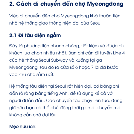
2. Cách di chuyển đến chợ Myeongdong
Việc di chuyển đến chợ Myeongdong khá thuận tiện
nhờ hệ thống giao thông hiện đại của Seoul.
2.1 Đi tàu điện ngầm
Đây là phương tiện nhanh chóng, tiết kiệm và được du
khách lựa chọn nhiều nhất. Bạn chỉ cần đi tuyến Line 4
của hệ thống Seoul Subway và xuống tại ga
Myeongdong, sau đó ra cửa số 6 hoặc 7 là đã bước
vào khu chợ sầm uất.
Hệ thống tàu điện tại Seoul rất hiện đại, có bảng chỉ
dẫn rõ ràng bằng tiếng Anh, dễ sử dụng kể cả với
người đi lần đầu. Các chuyến tàu chạy liên tục, đúng
giờ nên bạn có thể chủ động thời gian di chuyển mà
không cần chờ đợi lâu.
Mẹo hữu ích: