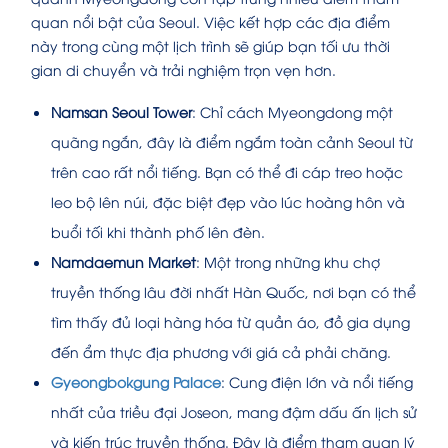
quan nổi bật của Seoul. Việc kết hợp các địa điểm
này trong cùng một lịch trình sẽ giúp bạn tối ưu thời
gian di chuyển và trải nghiệm trọn vẹn hơn.
Namsan Seoul Tower
: Chỉ cách Myeongdong một
quãng ngắn, đây là điểm ngắm toàn cảnh Seoul từ
trên cao rất nổi tiếng. Bạn có thể đi cáp treo hoặc
leo bộ lên núi, đặc biệt đẹp vào lúc hoàng hôn và
buổi tối khi thành phố lên đèn.
Namdaemun Market
: Một trong những khu chợ
truyền thống lâu đời nhất Hàn Quốc, nơi bạn có thể
tìm thấy đủ loại hàng hóa từ quần áo, đồ gia dụng
đến ẩm thực địa phương với giá cả phải chăng.
Gyeongbokgung Palace
: Cung điện lớn và nổi tiếng
nhất của triều đại Joseon, mang đậm dấu ấn lịch sử
và kiến trúc truyền thống. Đây là điểm tham quan lý