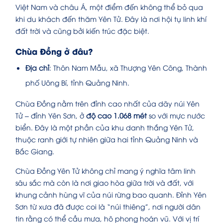
Việt Nam và châu Á, một điểm đến không thể bỏ qua
khi du khách đến thăm Yên Tử. Đây là nơi hội tụ linh khí
đất trời và cũng bởi kiến trúc đặc biệt.
Chùa Đồng ở đâu?
Địa chỉ
: Thôn Nam Mẫu, xã Thượng Yên Công, Thành
phố Uông Bí, tỉnh Quảng Ninh.
Chùa Đồng nằm trên đỉnh cao nhất của dãy núi Yên
Tử – đỉnh Yên Sơn, ở
độ cao 1.068 mét
so với mực nước
biển. Đây là một phần của khu danh thắng Yên Tử,
thuộc ranh giới tự nhiên giữa hai tỉnh Quảng Ninh và
Bắc Giang.
Chùa Đồng Yên Tử không chỉ mang ý nghĩa tâm linh
sâu sắc mà còn là nơi giao hòa giữa trời và đất, với
khung cảnh hùng vĩ của núi rừng bao quanh. Đỉnh Yên
Sơn từ xưa đã được coi là “núi thiêng”, nơi người dân
tin rằng có thể cầu mưa, hô phong hoán vũ. Với vị trí