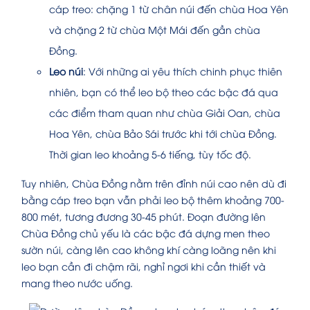
cáp treo: chặng 1 từ chân núi đến chùa Hoa Yên
và chặng 2 từ chùa Một Mái đến gần chùa
Đồng.
Leo núi
: Với những ai yêu thích chinh phục thiên
nhiên, bạn có thể leo bộ theo các bậc đá qua
các điểm tham quan như chùa Giải Oan, chùa
Hoa Yên, chùa Bảo Sái trước khi tới chùa Đồng.
Thời gian leo khoảng 5-6 tiếng, tùy tốc độ.
Tuy nhiên, Chùa Đồng nằm trên đỉnh núi cao nên dù đi
bằng cáp treo bạn vẫn phải leo bộ thêm khoảng 700-
800 mét, tương đương 30-45 phút. Đoạn đường lên
Chùa Đồng chủ yếu là các bậc đá dựng men theo
sườn núi, càng lên cao không khí càng loãng nên khi
leo bạn cần đi chậm rãi, nghỉ ngơi khi cần thiết và
mang theo nước uống.