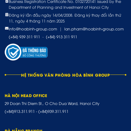
Business Registration Certificate No. 0102720141 issued by the
Department of Planning and Investment of Hanoi City
Đăng ký lần đầu ngày 14/04/2008. Đăng ký thay đổi lần thứ
11, ngày 4 tháng 11 năm 2025
info@hoabinh-group.com
|
lan.pham@hoabinh-group.com
(+84) 939 311 911
-
(+84) 913 311 911
HỆ THỐNG VĂN PHÒNG HÒA BÌNH GROUP
HÀ NỘI HEAD OFFICE
29 Doan Thi Diem St., O Cho Dua Ward, Hanoi City
(+84)913.311.911
-
(+84)939.311.911
ĐÀ NẴNG BRANCH