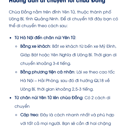
Chùa Đồng nằm trên đỉnh Yên Tử, thuộc thành phố
Uông Bí, tỉnh Quảng Ninh. Để di chuyển tới đây bạn có
thể di chuyển theo cách sau:
Từ Hà Nội đến chân núi Yên Tử
:
Bằng xe khách
: Bắt xe khách từ bến xe Mỹ Đình,
Giáp Bát hoặc Yên Nghĩa đi Uông Bí. Thời gian di
chuyển khoảng 3-4 tiếng.
Bằng phương tiện cá nhân
: Lái xe theo cao tốc
Hà Nội – Hải Phòng, sau đó đi hướng QL18 về
Uông Bí, thời gian khoảng 2,5-3 tiếng.
Từ chân núi Yên Tử lên chùa Đồng
: Có 2 cách di
chuyển
Cáp treo
: Đây là cách nhanh nhất và phù hợp
với tất cả mọi người. Bạn sẽ cần đi hai chặng