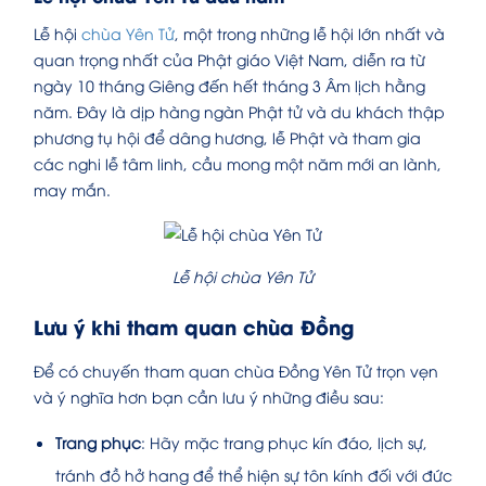
Lễ hội
chùa Yên Tử
, một trong những lễ hội lớn nhất và
quan trọng nhất của Phật giáo Việt Nam, diễn ra từ
ngày 10 tháng Giêng đến hết tháng 3 Âm lịch hằng
năm. Đây là dịp hàng ngàn Phật tử và du khách thập
phương tụ hội để dâng hương, lễ Phật và tham gia
các nghi lễ tâm linh, cầu mong một năm mới an lành,
may mắn.
Lễ hội chùa Yên Tử
Lưu ý khi tham quan chùa Đồng
Để có chuyến tham quan chùa Đồng Yên Tử trọn vẹn
và ý nghĩa hơn bạn cần lưu ý những điều sau:
Trang phục
: Hãy mặc trang phục kín đáo, lịch sự,
tránh đồ hở hang để thể hiện sự tôn kính đối với đức