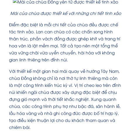
Mái của chùa được thiết kế với những chi tiết tinh xảo
Điểm đặc biệt là mỗi chi tiết của chùa đều được chế
tác tinh xảo. Lan can chùa có các chấn song hình
thân trúc, phần vách đồng được ghép khít và trang trí
hoa văn lá lật mềm mại. Tất cả tạo nên một tổng thể
vừa vững chãi vừa uyển chuyển, hài hòa với không
gian linh thiêng trên đỉnh núi.
Với thiết kế một gian hai mái quay về hướng Tây Nam,
chùa Đồng không chỉ là nơi thờ tự linh thiêng mà còn
là một công trình kiến trúc kỳ vĩ. Vị trí cheo leo trên đỉnh
núi khiến ngôi chùa được xây dựng đặc biệt để chịu
đựng gió mạnh và thời tiết khắc nghiệt. Xung quanh
chùa, các công trình phụ trợ như bậc đá, sân hành lễ,
lầu hóa vàng và nhà ghi công đức được bố trí hợp lý,
tạo điều kiện thuận lợi cho du khách tham quan và
chiêm bái.