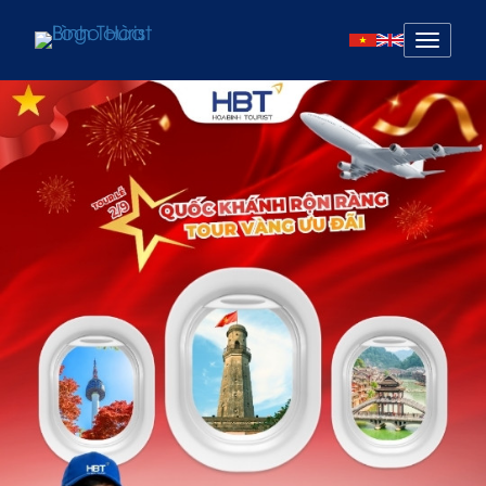
Mở
menu