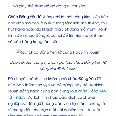
và giày thể thao để dễ dàng di chuyển.
Chùa Đồng Yên Tử
không chỉ là một công trình kiến trúc
độc đáo mà còn là biểu tượng tâm linh linh thiêng, thu
hút hàng ngàn du khách thập phương mỗi năm. Hành
trình đến chùa Đồng là cơ hội để tìm kiếm sự bình an
và cân bằng trong tâm hồn.
Đoàn khách công ty tham gia tour chùa Đồng Yên Tử
cùng HoaBinh Tourist
Để chuyến hành trình khám phá
chùa Đồng Yên Tử
của bạn thêm trọn vẹn và dễ dàng, hãy để HoaBinh
Tourist đồng hành cùng bạn cùng
Tour chùa Đồng Yên
Tử 1 ngày
. Với lịch trình hấp dẫn, dịch vụ chuyên
nghiệp và đội ngũ hướng dẫn viên tận tâm, chúng tôi
sẽ mang đến cho bạn một trải nghiệm
tour du xuân
tâm linh đáng nhớ trên non thiêng Yên Tử!