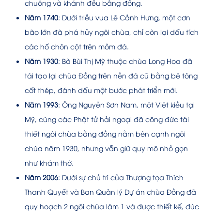
chuông và khánh đều bằng đồng.
Năm 1740
: Dưới triều vua Lê Cảnh Hưng, một cơn
bão lớn đã phá hủy ngôi chùa, chỉ còn lại dấu tích
các hố chôn cột trên mỏm đá.
Năm 1930
: Bà Bùi Thị Mỹ thuộc chùa Long Hoa đã
tái tạo lại chùa Đồng trên nền đá cũ bằng bê tông
cốt thép, đánh dấu một bước phát triển mới.
Năm 1993
: Ông Nguyễn Sơn Nam, một Việt kiều tại
Mỹ, cùng các Phật tử hải ngoại đã công đức tái
thiết ngôi chùa bằng đồng nằm bên cạnh ngôi
chùa năm 1930, nhưng vẫn giữ quy mô nhỏ gọn
như khám thờ.
Năm 2006
: Dưới sự chủ trì của Thượng tọa Thích
Thanh Quyết và Ban Quản lý Dự án chùa Đồng đã
quy hoạch 2 ngôi chùa làm 1 và được thiết kế, đúc