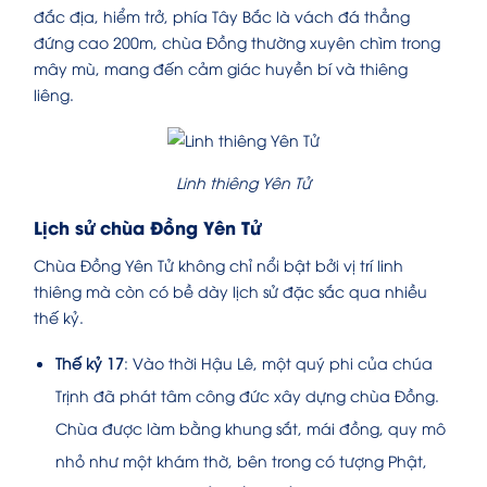
đắc địa, hiểm trở, phía Tây Bắc là vách đá thẳng
đứng cao 200m, chùa Đồng thường xuyên chìm trong
mây mù, mang đến cảm giác huyền bí và thiêng
liêng.
Linh thiêng Yên Tử
Lịch sử chùa Đồng Yên Tử
Chùa Đồng Yên Tử không chỉ nổi bật bởi vị trí linh
thiêng mà còn có bề dày lịch sử đặc sắc qua nhiều
thế kỷ.
Thế kỷ 17
: Vào thời Hậu Lê, một quý phi của chúa
Trịnh đã phát tâm công đức xây dựng chùa Đồng.
Chùa được làm bằng khung sắt, mái đồng, quy mô
nhỏ như một khám thờ, bên trong có tượng Phật,