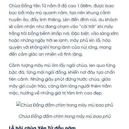
Chùa Đồng Yên Tử nằm ở độ cao 1.068m, được bao
bọc bởi mây mù quanh năm, tạo nên khung cảnh
huyền ảo, đầy linh thiêng. Lên đến đỉnh núi, du khách
sẽ cảm nhận như đang chạm vào “cõi trời” khi mây
trắng trôi bồng bềnh khắp nơi. Đặc biệt, vào sáng sớm
hoặc những ngày trời se lạnh, mây phủ kín lối, hòa
quyện với không khí trong lành của núi rừng, mang
đến cảm giác an nhiên và tĩnh lặng.
Cảnh tượng mây mù ôm lấy ngôi chùa, len qua từng
bậc đá, từng mái ngói đồng, khiến nơi đây tựa chốn
tiên cảnh. Những giây phút đứng trước chùa, giữa
mây gió cuộn trào, càng làm lòng người thêm trầm
mặc, hướng về những giá trị tâm linh cao đẹp.
Chùa Đồng đắm chìm trong mây mù bao phủ
Lễ hội chùa Yên Tử đầu năm