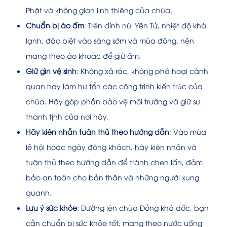
Phật và không gian linh thiêng của chùa.
Chuẩn bị áo ấm
: Trên đỉnh núi Yên Tử, nhiệt độ khá
lạnh, đặc biệt vào sáng sớm và mùa đông, nên
mang theo áo khoác để giữ ấm.
Giữ gìn vệ sinh
: Không xả rác, không phá hoại cảnh
quan hay làm hư tổn các công trình kiến trúc của
chùa. Hãy góp phần bảo vệ môi trường và giữ sự
thanh tịnh của nơi này.
Hãy kiên nhẫn tuân thủ theo hướng dẫn
: Vào mùa
lễ hội hoặc ngày đông khách, hãy kiên nhẫn và
tuân thủ theo hướng dẫn để tránh chen lấn, đảm
bảo an toàn cho bản thân và những người xung
quanh.
Lưu ý sức khỏe
: Đường lên chùa Đồng khá dốc, bạn
cần chuẩn bị sức khỏe tốt, mang theo nước uống