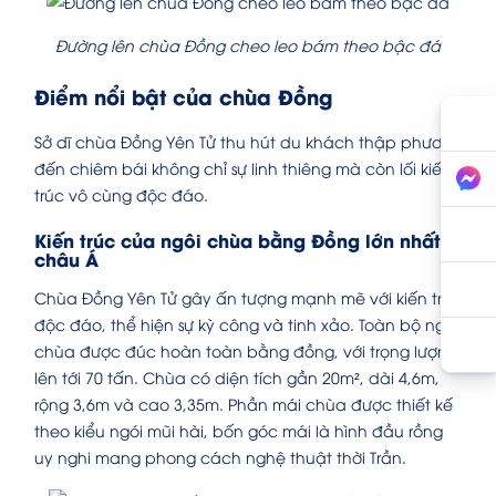
Đường lên chùa Đồng cheo leo bám theo bậc đá
Điểm nổi bật của chùa Đồng
Sở dĩ chùa Đồng Yên Tử thu hút du khách thập phương
đến chiêm bái không chỉ sự linh thiêng mà còn lối kiến
trúc vô cùng độc đáo.
Kiến trúc của ngôi chùa bằng Đồng lớn nhất
châu Á
Chùa Đồng Yên Tử gây ấn tượng mạnh mẽ với kiến trúc
độc đáo, thể hiện sự kỳ công và tinh xảo. Toàn bộ ngôi
chùa được đúc hoàn toàn bằng đồng, với trọng lượng
lên tới 70 tấn. Chùa có diện tích gần 20m², dài 4,6m,
rộng 3,6m và cao 3,35m. Phần mái chùa được thiết kế
theo kiểu ngói mũi hài, bốn góc mái là hình đầu rồng
uy nghi mang phong cách nghệ thuật thời Trần.