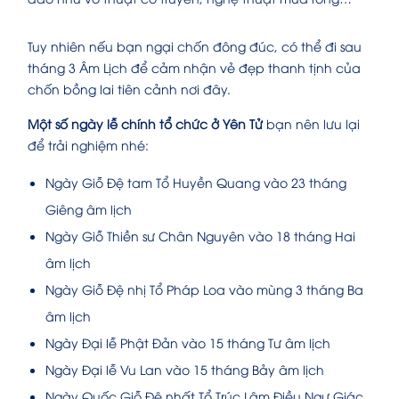
Tuy nhiên nếu bạn ngại chốn đông đúc, có thể đi sau
tháng 3 Âm Lịch để cảm nhận vẻ đẹp thanh tịnh của
chốn bồng lai tiên cảnh nơi đây.
Một số ngày lễ chính tổ chức ở Yên Tử
bạn nên lưu lại
để trải nghiệm nhé:
Ngày Giỗ Đệ tam Tổ Huyền Quang vào 23 tháng
Giêng âm lịch
Ngày Giỗ Thiền sư Chân Nguyên vào 18 tháng Hai
âm lịch
Ngày Giỗ Đệ nhị Tổ Pháp Loa vào mùng 3 tháng Ba
âm lịch
Ngày Đại lễ Phật Đản vào 15 tháng Tư âm lịch
Ngày Đại lễ Vu Lan vào 15 tháng Bảy âm lịch
Ngày Quốc Giỗ Đệ nhất Tổ Trúc Lâm Điều Ngự Giác