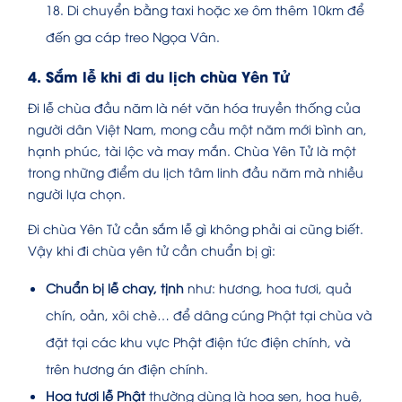
18. Di chuyển bằng taxi hoặc xe ôm thêm 10km để
đến ga cáp treo Ngọa Vân.
4. Sắm lễ khi đi du lịch chùa Yên Tử
Đi lễ chùa đầu năm là nét văn hóa truyền thống của
người dân Việt Nam, mong cầu một năm mới bình an,
hạnh phúc, tài lộc và may mắn. Chùa Yên Tử là một
trong những điểm du lịch tâm linh đầu năm mà nhiều
người lựa chọn.
Đi chùa Yên Tử cần sắm lễ gì không phải ai cũng biết.
Vậy khi đi chùa yên tử cần chuẩn bị gì:
Chuẩn bị lễ chay, tịnh
như: hương, hoa tươi, quả
chín, oản, xôi chè… để dâng cúng Phật tại chùa và
đặt tại các khu vực Phật điện tức điện chính, và
trên hương án điện chính.
Hoa tươi lễ Phật
thường dùng là hoa sen, hoa huệ,