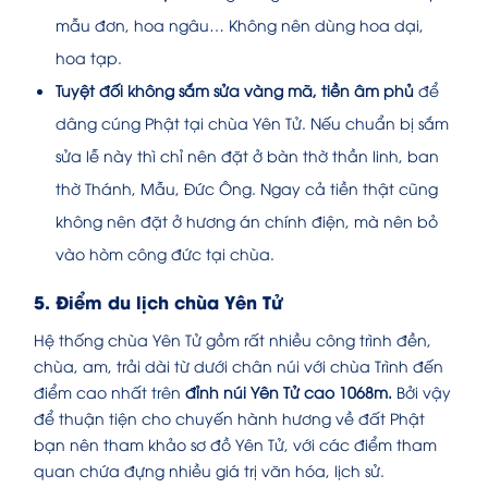
mẫu đơn, hoa ngâu… Không nên dùng hoa dại,
hoa tạp.
Tuyệt đối không sắm sửa vàng mã, tiền âm phủ
để
dâng cúng Phật tại chùa Yên Tử. Nếu chuẩn bị sắm
sửa lễ này thì chỉ nên đặt ở bàn thờ thần linh, ban
thờ Thánh, Mẫu, Đức Ông. Ngay cả tiền thật cũng
không nên đặt ở hương án chính điện, mà nên bỏ
vào hòm công đức tại chùa.
5. Điểm du lịch chùa Yên Tử
Hệ thống chùa Yên Tử gồm rất nhiều công trình đền,
chùa, am, trải dài từ dưới chân núi với chùa Trình đến
điểm cao nhất trên
đỉnh núi Yên Tử cao 1068m.
Bởi vậy
để thuận tiện cho chuyến hành hương về đất Phật
bạn nên tham khảo sơ đồ Yên Tử, với các điểm tham
quan chứa đựng nhiều giá trị văn hóa, lịch sử.