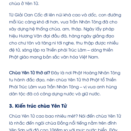
chùa ở Yên Tử.
Từ Giải Oan Cốc đi lên núi khá cao và dốc, con đường
mỗi lúc càng khó đi hơn, vua Trần Nhân Tông đã cho
xây dựng hệ thống chùa, am, tháp. Ngày lấy pháp
hiệu Hương Vân đại đầu đà, hàng ngày giảng đạo
cho chư tôn và tăng ni tới nghe, thu thập được nhiều
đệ tử, sáng lập ra Thiền phái Trúc Lâm – dòng thiền
Phật giáo mang bản sắc văn hóa Việt Nam.
Chùa Yên Tử thờ ai?
Đây là nơi Phật Hoàng Nhân Tông
tu hành đắc đạo, nên chùa Yên Tử thờ Phật tổ Thiền
Phái Trúc Lâm vua Trần Nhân Tông – vị vua anh hùng
dân tộc đã có công dựng nước và giữ nước.
3. Kiến trúc chùa Yên Tử
Chùa Yên Tử cao bao nhiêu mét? Nói đến chùa Yên Tử
là nhắc đến ngôi chùa Đồng nổi tiếng nằm trên đỉnh
Yên Sơn với độ cao 1068m so với mực nước biển. Đây