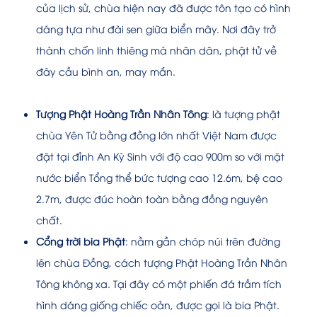
của lịch sử, chùa hiện nay đã được tôn tạo có hình
dáng tựa như đài sen giữa biển mây. Nơi đây trở
thành chốn linh thiêng mà nhân dân, phật tử về
đây cầu bình an, may mắn.
Tượng Phật Hoàng Trần Nhân Tông
: là tượng phật
chùa Yên Tử bằng đồng lớn nhất Việt Nam được
đặt tại đỉnh An Kỳ Sinh với độ cao 900m so với mặt
nước biển Tổng thể bức tượng cao 12.6m, bệ cao
2.7m, được đúc hoàn toàn bằng đồng nguyên
chất.
Cổng trời bia Phật
: nằm gần chóp núi trên đường
lên chùa Đồng, cách tượng Phật Hoàng Trần Nhân
Tông không xa. Tại đây có một phiến đá trầm tích
hình dáng giống chiếc oản, được gọi là bia Phật.