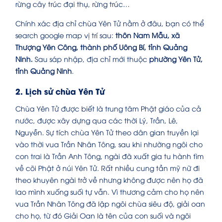
rừng cây trúc đại thụ, rừng trúc…
Chính xác địa chỉ chùa Yên Tử nằm ở đâu, bạn có thể
search google map vị trí sau:
thôn Nam Mẫu, xã
Thượng Yên Công, thành phố Uông Bí, tỉnh Quảng
Ninh.
Sau sáp nhập, địa chỉ mới thuộc
phường Yên Tử,
tỉnh Quảng Ninh
.
2. Lịch sử chùa Yên Tử
Chùa Yên Tử được biết là trung tâm Phật giáo của cả
nước, được xây dựng qua các thời Lý, Trần, Lê,
Nguyễn. Sự tích chùa Yên Tử theo dân gian truyền lại
vào thời vua Trần Nhân Tông, sau khi nhường ngôi cho
con trai là Trần Anh Tông, ngài đã xuất gia tu hành tìm
về cõi Phật ở núi Yên Tử. Rất nhiều cung tần mỹ nữ đi
theo khuyên ngài trở về nhưng không được nên họ đã
lao mình xuống suối tự vẫn. Vì thương cảm cho họ nên
vua Trần Nhân Tông đã lập ngôi chùa siêu độ, giải oan
cho họ, từ đó Giải Oan là tên của con suối và ngôi