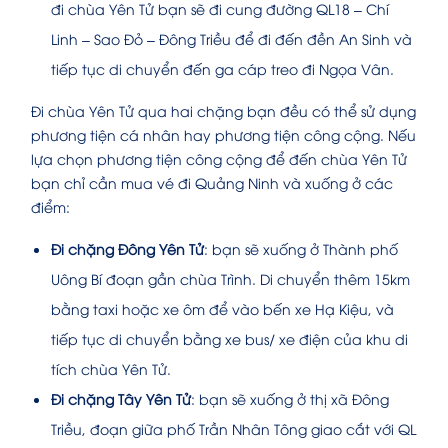
đi chùa Yên Tử bạn sẽ đi cung đường QL18 – Chí
Linh – Sao Đỏ – Đông Triều để đi đến đền An Sinh và
tiếp tục di chuyển đến ga cáp treo đi Ngọa Vân.
Đi chùa Yên Tử qua hai chặng bạn đều có thể sử dụng
phương tiện cá nhân hay phương tiện công cộng. Nếu
lựa chọn phương tiện công cộng để đến chùa Yên Tử
bạn chỉ cần mua vé đi Quảng Ninh và xuống ở các
điểm:
Đi chặng Đông Yên Tử
: bạn sẽ xuống ở Thành phố
Uông Bí đoạn gần chùa Trình. Di chuyển thêm 15km
bằng taxi hoặc xe ôm để vào bến xe Hạ Kiệu, và
tiếp tục di chuyển bằng xe bus/ xe điện của khu di
tích chùa Yên Tử.
Đi chặng Tây Yên Tử
: bạn sẽ xuống ở thị xã Đông
Triều, đoạn giữa phố Trần Nhân Tông giao cắt với QL