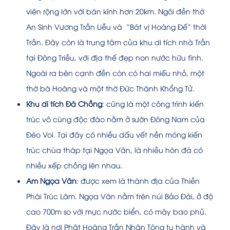
viên rộng lớn với bán kính hơn 20km. Ngôi đền thờ
An Sinh Vương Trần Liễu và “Bát vị Hoàng Đế” thời
Trần. Đây còn là trung tâm của khu di tích nhà Trần
tại Đông Triều, với địa thế đẹp non nước hữu tình.
Ngoài ra bên cạnh đền còn có hai miếu nhỏ, một
thờ bà Hoàng và một thờ Đức Thánh Khổng Tử.
Khu di tích Đá Chồng
: cũng là một công trình kiến
trúc vô cùng độc đáo nằm ở sườn Đông Nam của
Đèo Voi. Tại đây có nhiều dấu vết nền móng kiến
trúc chùa tháp tại Ngọa Vân, là nhiều hòn đá có
nhiều xếp chồng lên nhau.
Am Ngọa Vân
: được xem là thánh địa của Thiền
Phái Trúc Lâm. Ngọa Vân nằm trên núi Bảo Đài, ở độ
cao 700m so với mực nước biển, có mây bao phủ.
Đây là nơi Phật Hoàng Trần Nhân Tông tu hành và