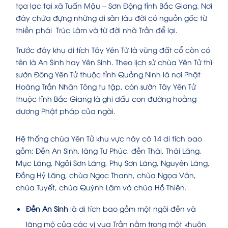
tọa lạc tại xã Tuấn Mậu – Sơn Động tỉnh Bắc Giang. Nơi
đây chứa đựng những di sản lâu đời có nguồn gốc từ
thiền phái Trúc Lâm và từ đời nhà Trần để lại.
Trước đây khu di tích Tây Yên Tử là vùng đất cổ còn có
tên là An Sinh hay Yên Sinh. Theo lịch sử chùa Yên Tử thì
sườn Đông Yên Tử thuộc tỉnh Quảng Ninh là nơi Phật
Hoàng Trần Nhân Tông tu tập, còn sườn Tây Yên Tử
thuộc tỉnh Bắc Giang là ghi dấu con đường hoằng
dương Phật pháp của ngài.
Hệ thống chùa Yên Tử khu vực này có 14 di tích bao
gồm: Đền An Sinh, lăng Tư Phúc, đền Thái, Thái Lăng,
Mục Lăng, Ngải Sơn Lăng, Phụ Sơn Lăng, Nguyên Lăng,
Đồng Hỷ Lăng, chùa Ngọc Thanh, chùa Ngọa Vân,
chùa Tuyết, chùa Quỳnh Lâm và chùa Hồ Thiên.
Đền An Sinh
là di tích bao gồm một ngôi đền và
lăng mộ của các vị vua Trần nằm trong một khuôn