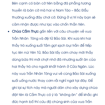
Bên cạnh có bàn cờ tiên bằng đá phẳng tương
truyền là bàn cờ mà hai vị Nam Tào – Bắc Đẩu
thường xuống đây chơi cờ. Đứng ở vị trí này bạn sẽ
cảm nhận được như lạc vào chốn thần tiên.
Chùa Cầm Thực
gắn liền với câu chuyện về vua
Trần Nhân Tông và đệ tử Bảo Sái. Khi xưa khi hai
thầy trò xuống suối Tắm gọt sạch bụi trần để tiếp
tục lên núi Yên Tử, Bảo Sái lấy cơm chay mời thầy
dùng bữa thì mới chợt nhớ đã nhường suất ăn của
hai thầy trò cho người khất hành ở Cửa Ngăn. Lúc
này vua Trần Nhân Tông vui vẻ cùng Bảo Sái xuống
suối uống nước thay cơm rồi nghỉ ngơi tại đây. Để
ghi lại sự tích này mà người dân cho xây dựng chùa
đặt tên là Cầm Thực có ý là “không ăn” để khắc ghi
đức hạnh bố thí cứu độ chúng sinh của vua Trần