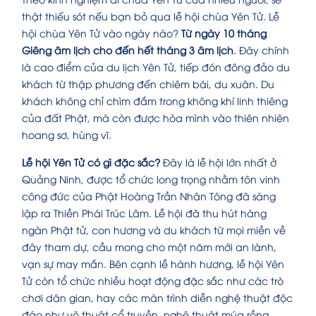
thật thiếu sót nếu bạn bỏ qua lễ hội chùa Yên Tử.
Lễ
hội chùa Yên Tử vào ngày nào?
Từ ngày 10 tháng
Giêng âm lịch cho đến hết tháng 3 âm lịch
. Đây chính
là cao điểm của du lịch Yên Tử, tiếp đón đông đảo du
khách từ thập phương đến chiêm bái, du xuân.
Du
khách không chỉ chìm đắm trong không khí linh thiêng
của đất Phật, mà còn được hòa mình vào thiên nhiên
hoang sơ, hùng vĩ.
Lễ hội Yên Tử có gì đặc sắc?
Đây là lễ hội lớn nhất ở
Quảng Ninh, được tổ chức long trọng nhằm tôn vinh
công đức của Phật Hoàng Trần Nhân Tông đã sáng
lập ra Thiền Phái Trúc Lâm. Lễ hội đã thu hút hàng
ngàn Phật tử, con hương và du khách từ mọi miền về
đây tham dự, cầu mong cho một năm mới an lành,
vạn sự may mắn. Bên cạnh lễ hành hương, lễ hội Yên
Tử còn tổ chức nhiều hoạt động đặc sắc như các trò
chơi dân gian, hay các màn trình diễn nghệ thuật độc
đáo như võ thuật cổ truyền, nghệ thuật múa rồng…