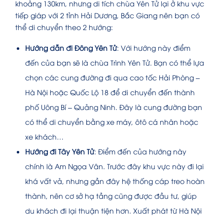
khoảng 130km, nhưng di tích chùa Yên Tử lại ở khu vực
tiếp giáp với 2 tỉnh Hải Dương, Bắc Giang nên bạn có
thể di chuyển theo 2 hướng:
Hướng dẫn đi Đông Yên Tử
: Với hướng này điểm
đến của bạn sẽ là chùa Trình Yên Tử. Bạn có thể lựa
chọn các cung đường đi qua cao tốc Hải Phòng –
Hà Nội hoặc Quốc Lộ 18 để di chuyển đến thành
phố Uông Bí – Quảng Ninh. Đây là cung đường bạn
có thể di chuyển bằng xe máy, ôtô cá nhân hoặc
xe khách…
Hướng đi Tây Yên Tử
: Điểm đến của hướng này
chính là Am Ngọa Vân. Trước đây khu vực này đi lại
khá vất vả, nhưng gần đây hệ thống cáp treo hoàn
thành, nên cơ sở hạ tầng cũng được đầu tư, giúp
du khách đi lại thuận tiện hơn. Xuất phát từ Hà Nội