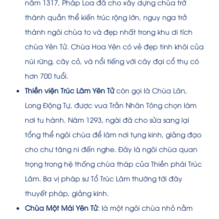
năm 1317, Pháp Loa đã cho xây dựng chùa trở
thành quần thể kiến trúc rộng lớn, nguy nga trở
thành ngôi chùa to và đẹp nhất trong khu di tích
chùa Yên Tử. Chùa Hoa Yên có vẻ đẹp tinh khôi của
núi rừng, cây cỏ, và nổi tiếng với cây đại cổ thụ có
hơn 700 tuổi.
Thiền viện Trúc Lâm Yên Tử
còn gọi là Chùa Lân,
Long Động Tự, được vua Trần Nhân Tông chọn làm
nơi tu hành. Năm 1293, ngài đã cho sửa sang lại
tổng thể ngôi chùa để làm nơi tụng kinh, giảng đạo
cho chư tăng ni đến nghe. Đây là ngôi chùa quan
trọng trong hệ thống chùa tháp của Thiền phái Trúc
Lâm. Ba vị pháp sư Tổ Trúc Lâm thường tới đây
thuyết pháp, giảng kinh.
Chùa Một Mái Yên Tử
: là một ngôi chùa nhỏ nằm