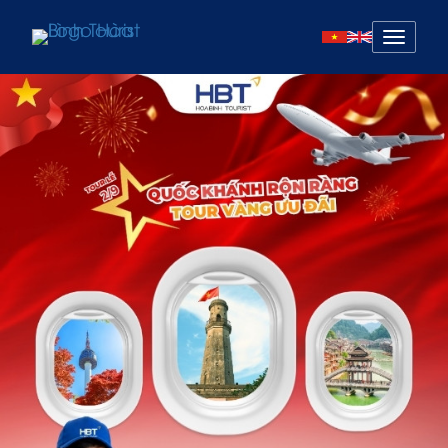
Mở
menu