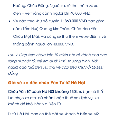
Hoàng, Chùa Đồng. Ngoài ra, sẽ thu thêm vé xe
điện + vé thắng cảnh người lớn 40.000 VNĐ.
Vé cáp treo khứ hồi tuyến 1:
360.000 VND
bao gồm
các điểm Huệ Quang Kim Tháp, Chùa Hoa Yên,
Chùa Một Mái. Và cũng sẽ thu thêm vé xe điện + vé
thắng cảnh người lớn 40.000 VNĐ.
Lưu ý: Cáp treo chùa Yên Tử miễn phí vé dành cho các
tăng ni phật tử, trẻ em dưới 1m2, thương binh. Với
người cao tuổi trên 70, thu vé cáp treo khứ hồi 20.000
đồng.
Giá vé xe đến chùa Yên Tử từ Hà Nội
Chùa Yên Tử cách Hà Nội khoảng 130km,
bạn có thể
lựa chọn xe oto cá nhân hoặc thuê xe dịch vụ, xe
khách để khởi hành đi Yên Tử.
Đi từ Hà Nội, bạn có thể bắt xe khách ở bến xe Mỹ