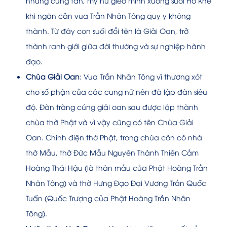
những cung tần, mỹ nữ gieo mình xuống suối Hồ Khê
khi ngăn cản vua Trần Nhân Tông quy y không
thành. Từ đây con suối đổi tên là Giải Oan, trở
thành ranh giới giữa đời thường và sự nghiệp hành
đạo.
Chùa Giải Oan
: Vua Trần Nhân Tông vì thương xót
cho số phận của các cung nữ nên đã lập đàn siêu
độ. Đàn tràng cúng giải oan sau được lập thành
chùa thờ Phật và vì vậy cũng có tên Chùa Giải
Oan. Chính điện thờ Phật, trong chùa còn có nhà
thờ Mẫu, thờ Đức Mẫu Nguyên Thánh Thiên Cảm
Hoàng Thái Hậu (là thân mẫu của Phật Hoàng Trần
Nhân Tông) và thờ Hưng Đạo Đại Vương Trần Quốc
Tuấn (Quốc Trượng của Phật Hoàng Trần Nhân
Tông).