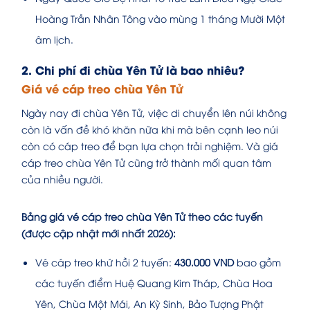
Hoàng Trần Nhân Tông vào mùng 1 tháng Mười Một
âm lịch.
2. Chi phí đi chùa Yên Tử là bao nhiêu?
Giá vé cáp treo chùa Yên Tử
Ngày nay đi chùa Yên Tử, việc di chuyển lên núi không
còn là vấn đề khó khăn nữa khi mà bên cạnh leo núi
còn có cáp treo để bạn lựa chọn trải nghiệm. Và giá
cáp treo chùa Yên Tử cũng trở thành mối quan tâm
của nhiều người.
Bảng giá vé cáp treo chùa Yên Tử theo các tuyến
(được cập nhật mới nhất 2026):
Vé cáp treo khứ hồi 2 tuyến:
430.000 VND
bao gồm
các tuyến điểm Huệ Quang Kim Tháp, Chùa Hoa
Yên, Chùa Một Mái, An Kỳ Sinh, Bảo Tượng Phật