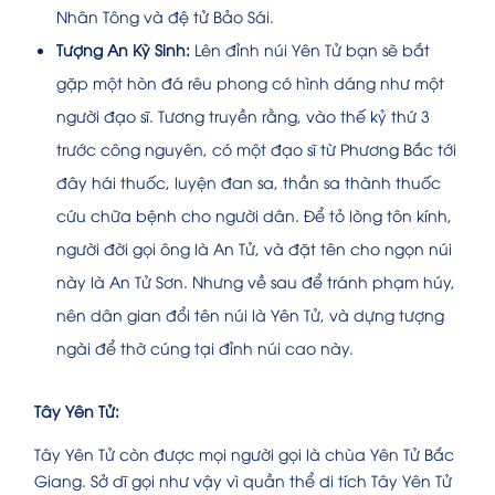
Nhân Tông và đệ tử Bảo Sái.
Tượng An Kỳ Sinh:
Lên đỉnh núi Yên Tử bạn sẽ bắt
gặp một hòn đá rêu phong có hình dáng như một
người đạo sĩ. Tương truyền rằng, vào thế kỷ thứ 3
trước công nguyên, có một đạo sĩ từ Phương Bắc tới
đây hái thuốc, luyện đan sa, thần sa thành thuốc
cứu chữa bệnh cho người dân. Để tỏ lòng tôn kính,
người đời gọi ông là An Tử, và đặt tên cho ngọn núi
này là An Tử Sơn. Nhưng về sau để tránh phạm húy,
nên dân gian đổi tên núi là Yên Tử, và dựng tượng
ngài để thờ cúng tại đỉnh núi cao này.
Tây Yên Tử:
Tây Yên Tử còn được mọi người gọi là chùa Yên Tử Bắc
Giang. Sở dĩ gọi như vậy vì quần thể di tích Tây Yên Tử