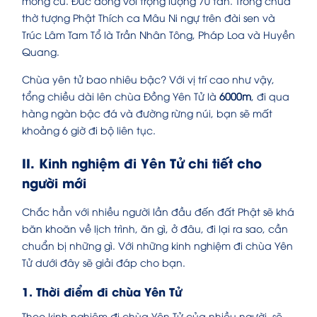
móng cũ. Đúc đồng với trọng lượng 70 tấn.
Trong chùa
thờ tượng Phật Thích ca Mâu Ni ngự trên đài sen và
Trúc Lâm Tam Tổ là Trần Nhân Tông, Pháp Loa và Huyền
Quang.
Chùa yên tử bao nhiêu bậc? Với vị trí cao như vậy,
tổng chiều dài lên chùa Đồng Yên Tử là
6000m
, đi qua
hàng ngàn bậc đá và đường rừng núi, bạn sẽ mất
khoảng 6 giờ đi bộ liên tục.
II. Kinh nghiệm đi Yên Tử chi tiết cho
người mới
Chắc hẳn với nhiều người lần đầu đến đất Phật sẽ khá
băn khoăn về lịch trình, ăn gì, ở đâu, đi lại ra sao, cần
chuẩn bị những gì. Với những kinh nghiệm đi chùa Yên
Tử dưới đây sẽ giải đáp cho bạn.
1. Thời điểm đi chùa Yên Tử
Theo kinh nghiệm đi chùa Yên Tử của nhiều người, sẽ