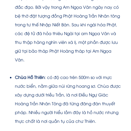
đắc đạo. Bởi vậy trong Am Ngọa Vân ngày nay có
bệ thờ đặt tượng đồng Phật Hoàng Trần Nhân tông
trong tư thế Nhập Niết Bàn. Sau khi ngài hóa Phật,
các đệ tử đã hỏa thiêu Ngài tại am Ngọa Vân và
thu thập hàng nghìn viên xá lị, một phần được lưu
giữ tại bảo tháp Phật Hoàng tháp tại Am Ngọa
Vân.
Chùa Hồ Thiên
: có độ cao trên 500m so với mực
nước biển, nằm giữa núi rừng hoang sơ. Chùa được
xây dựng dưới triều Trần, là nơi Điều Ngự Giác
Hoàng Trần Nhân Tông đã từng đăng đàn thuyết
pháp. Nhiều người hiểu lầm đây là hồ nước nhưng
thực chất là nơi quần tụ của chư Thiên.