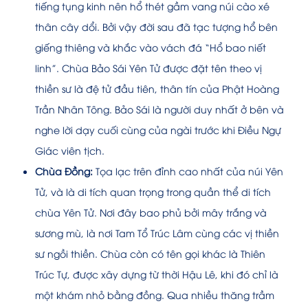
tiếng tụng kinh nên hổ thét gầm vang núi cào xé
thân cây dổi. Bởi vậy đời sau đã tạc tượng hổ bên
giếng thiêng và khắc vào vách đá “Hổ bao niết
linh”. Chùa Bảo Sái Yên Tử được đặt tên theo vị
thiền sư là đệ tử đầu tiên, thân tín của Phật Hoàng
Trần Nhân Tông. Bảo Sái là người duy nhất ở bên và
nghe lời dạy cuối cùng của ngài trước khi Điều Ngự
Giác viên tịch.
Chùa Đồng:
Tọa lạc trên đỉnh cao nhất của núi Yên
Tử, và là di tích quan trọng trong quần thể di tích
chùa Yên Tử. Nơi đây bao phủ bởi mây trắng và
sương mù, là nơi Tam Tổ Trúc Lâm cùng các vị thiền
sư ngồi thiền. Chùa còn có tên gọi khác là Thiên
Trúc Tự, được xây dựng từ thời Hậu Lê, khi đó chỉ là
một khám nhỏ bằng đồng. Qua nhiều thăng trầm