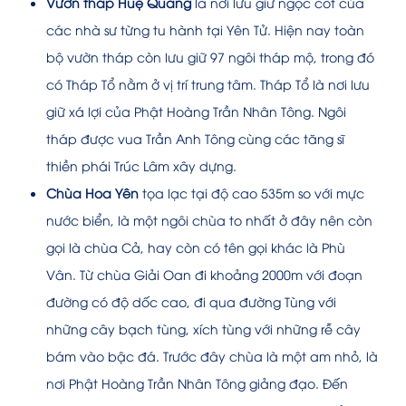
Vườn tháp Huệ Quang
là nơi lưu giữ ngọc cốt của
các nhà sư từng tu hành tại Yên Tử. Hiện nay toàn
bộ vườn tháp còn lưu giữ 97 ngôi tháp mộ, trong đó
có Tháp Tổ nằm ở vị trí trung tâm. Tháp Tổ là nơi lưu
giữ xá lợi của Phật Hoàng Trần Nhân Tông. Ngôi
tháp được vua Trần Anh Tông cùng các tăng sĩ
thiền phái Trúc Lâm xây dựng.
Chùa Hoa Yên
tọa lạc tại độ cao 535m so với mực
nước biển, là một ngôi chùa to nhất ở đây nên còn
gọi là chùa Cả, hay còn có tên gọi khác là Phù
Vân. Từ chùa Giải Oan đi khoảng 2000m với đoạn
đường có độ dốc cao, đi qua đường Tùng với
những cây bạch tùng, xích tùng với những rễ cây
bám vào bậc đá. Trước đây chùa là một am nhỏ, là
nơi Phật Hoàng Trần Nhân Tông giảng đạo. Đến