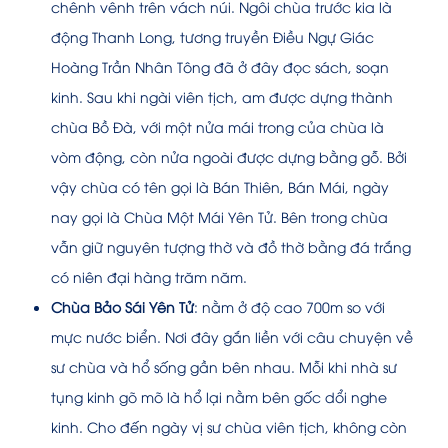
chênh vênh trên vách núi. Ngôi chùa trước kia là
động Thanh Long, tương truyền Điều Ngự Giác
Hoàng Trần Nhân Tông đã ở đây đọc sách, soạn
kinh. Sau khi ngài viên tịch, am được dựng thành
chùa Bồ Đà, với một nửa mái trong của chùa là
vòm động, còn nửa ngoài được dựng bằng gỗ. Bởi
vậy chùa có tên gọi là Bán Thiên, Bán Mái, ngày
nay gọi là Chùa Một Mái Yên Tử. Bên trong chùa
vẫn giữ nguyên tượng thờ và đồ thờ bằng đá trắng
có niên đại hàng trăm năm.
Chùa Bảo Sái Yên Tử
: nằm ở độ cao 700m so với
mực nước biển. Nơi đây gắn liền với câu chuyện về
sư chùa và hổ sống gần bên nhau. Mỗi khi nhà sư
tụng kinh gõ mõ là hổ lại nằm bên gốc dổi nghe
kinh. Cho đến ngày vị sư chùa viên tịch, không còn