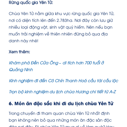
Rừng quốc gia Yên Tử:
Chùa Yên Tử nằm giữa khu vực rừng quốc gia Yên Tử,
nơi có diện tích lên đến 2.783ha. Nơi đây còn lưu giữ
nhiều loại động vật, sinh vật quý hiếm. Nên nếu bạn
muốn trải nghiệm về thiên nhiên đừng bỏ qua địa
danh này nhé!
Xem thêm:
Khám phá Đền Cửa Ông – di tích hơn 700 tuổi ở
Quảng Ninh
Kinh nghiệm đi đền Cô Chín Thanh Hoá cầu tài cầu lộc
Trọn bộ kinh nghiệm du lịch chùa Hương chi tiết từ A-Z
6. Món ăn đặc sắc khi đi du lịch chùa Yên Tử
Trong chuyến đi tham quan chùa Yên Tử nhất định
bạn không nên bỏ qua những món ăn đặc sản độc
đáo nơi đây. Đi chùa Yên Tử mua gì về làm quà? Hay