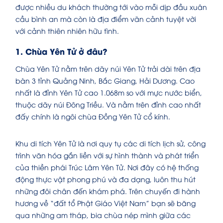
được nhiều du khách thường tới vào mỗi dịp đầu xuân
cầu bình an mà còn là địa điểm vãn cảnh tuyệt vời
với cảnh thiên nhiên hữu tình.
1. Chùa Yên Tử ở đâu?
Chùa Yên Tử nằm trên dãy núi Yên Tử trải dài trên địa
bàn 3 tỉnh Quảng Ninh, Bắc Giang, Hải Dương. Cao
nhất là đỉnh Yên Tử cao 1.068m so với mực nước biển,
thuộc dãy núi Đông Triều. Và nằm trên đỉnh cao nhất
đấy chính là ngôi chùa Đồng Yên Tử cổ kính.
Khu di tích Yên Tử là nơi quy tụ các di tích lịch sử, công
trình văn hóa gắn liền với sự hình thành và phát triển
của thiền phái Trúc Lâm Yên Tử. Nơi đây có hệ thống
động thực vật phong phú và đa dạng, luôn thu hút
những đôi chân đến khám phá. Trên chuyến đi hành
hương về “đất tổ Phật Giáo Việt Nam” bạn sẽ băng
qua những am tháp, bia chùa nép mình giữa các