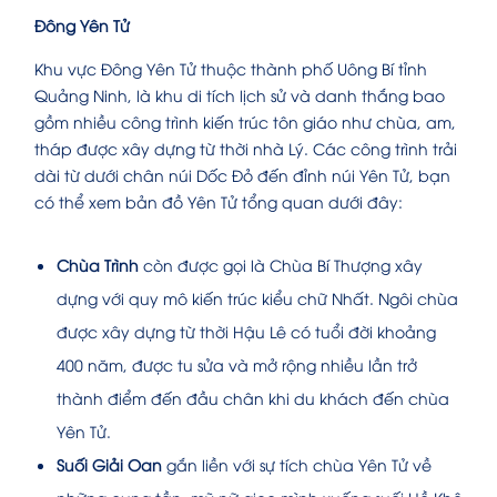
Đông Yên Tử
Khu vực Đông Yên Tử thuộc thành phố Uông Bí tỉnh
Quảng Ninh, là khu di tích lịch sử và danh thắng bao
gồm nhiều công trình kiến trúc tôn giáo như chùa, am,
tháp được xây dựng từ thời nhà Lý. Các công trình trải
dài từ dưới chân núi Dốc Đỏ đến đỉnh núi Yên Tử, bạn
có thể xem bản đồ Yên Tử tổng quan dưới đây:
Chùa Trình
còn được gọi là Chùa Bí Thượng xây
dựng với quy mô kiến trúc kiểu chữ Nhất. Ngôi chùa
được xây dựng từ thời Hậu Lê có tuổi đời khoảng
400 năm, được tu sửa và mở rộng nhiều lần trở
thành điểm đến đầu chân khi du khách đến chùa
Yên Tử.
Suối Giải Oan
gắn liền với sự tích chùa Yên Tử về