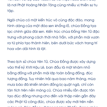
là nơi Phật Hoàng Nhân Tông cùng nhiều vị thiền sư tu
tập.
Ngôi chùa có một kiến trúc vô cùng độc đáo, mang
hình dáng của một đóa sen khổng lồ, chùa Đồng tọa
lạc chính giữa đài sen. Kiến trúc chùa Đồng Yên Tử đặc
trưng với phong cách thời nhà Trần, với phần mái vươn
ra tứ phía tạo thành hiên, bên dưới bức vách trang trí
hoa văn dải hình lá lật.
Theo lịch sử chùa Yên Tử, Chùa Đồng được xây dựng
vào thế kỷ XVII Hậu Lê, ban đầu là một khám nhỏ
bằng đồng với phần mái lớp toàn bằng đồng, đúc
tượng đồng. Tuy nhiên trải qua bao năm tháng, mùa
mưa bão đã khiến khám đồng bị quật ngã, chỉ còn
tàn tích trên nền móng cũ. Chùa nhiều lần được tôn
tạo đúc đồng nhưng cho đến vài thập niên gần đây
các Phật tử công đức, chùa được xây mới trên nền