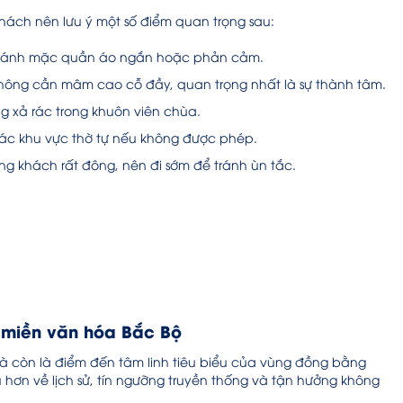
hách nên lưu ý một số điểm quan trọng sau:
, tránh mặc quần áo ngắn hoặc phản cảm.
không cần mâm cao cỗ đầy, quan trọng nhất là sự thành tâm.
ng xả rác trong khuôn viên chùa.
các khu vực thờ tự nếu không được phép.
ợng khách rất đông, nên đi sớm để tránh ùn tắc.
ề miền văn hóa Bắc Bộ
mà còn là điểm đến tâm linh tiêu biểu của vùng đồng bằng
hơn về lịch sử, tín ngưỡng truyền thống và tận hưởng không