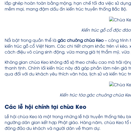
lắp ghép hoàn toàn bằng mộng, hạn chế tối đa việc sử dụng 
mềm mại, mang đậm dấu ấn kiến trúc truyền thống Bắc Bộ.
Kiến trúc gỗ cổ độc đáo
Nổi bật trong quần thể là
gác chuông chùa Keo
– công trình 
kiến trúc gỗ cổ Việt Nam. Các chi tiết chạm khắc trên vì kèo,
cách điệu vô cùng sinh động, vừa mang giá trị thẩm mỹ, vừa
Không gian chùa Keo không đồ sộ theo chiều cao mà trải rộn
thanh tịnh. Chính lối kiến trúc này đã góp phần làm nên giá 
qua đối với du khách yêu thích văn hóa, lịch sử và kiến trúc 
Kiến trúc tòa gác chuông chùa Ke
Các lễ hội chính tại chùa Keo
Lễ hội chùa Keo là một trong những lễ hội truyền thống tiê
ngưỡng dân gian kết hợp Phật giáo. Hàng năm, chùa Keo tổ c
đông đảo du khách và người dân về tham dự.