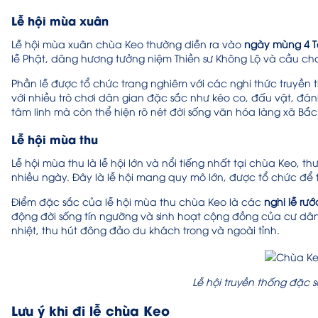
Lễ hội mùa xuân
Lễ hội mùa xuân chùa Keo thường diễn ra vào
ngày mùng 4 T
lễ Phật, dâng hương tưởng niệm Thiền sư Không Lộ và cầu ch
Phần lễ được tổ chức trang nghiêm với các nghi thức truyền t
với nhiều trò chơi dân gian đặc sắc như kéo co, đấu vật, đ
tâm linh mà còn thể hiện rõ nét đời sống văn hóa làng xã Bắc
Lễ hội mùa thu
Lễ hội mùa thu là lễ hội lớn và nổi tiếng nhất tại chùa Keo, t
nhiều ngày. Đây là lễ hội mang quy mô lớn, được tổ chức để
Điểm đặc sắc của lễ hội mùa thu chùa Keo là các
nghi lễ rướ
động đời sống tín ngưỡng và sinh hoạt cộng đồng của cư dân 
nhiệt, thu hút đông đảo du khách trong và ngoài tỉnh.
Lễ hội truyền thống đặc s
Lưu ý khi đi lễ chùa Keo