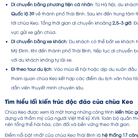
Di chuyển bằng phương tiện cá nhân
: Từ Hà Nội, du khác
Quốc lộ 39
về thành phố Thái Bình. Sau khi đến trung tâm
tới chùa Keo. Tổng thời gian di chuyển khoảng
2,5–3 giờ
. Đ
vực gửi xe gần chùa.
Di chuyển bằng xe khách
: Du khách có thể bắt xe khách 
Mỹ Đình. Khi đến thành phố Thái Bình, tiếp tục di chuyển
với du khách không tự lái xe.
Đi theo tour du lịch
: Vào mùa lễ hội hoặc dịp du xuân đầu
tham quan chùa Keo kết hợp các điểm du lịch văn hóa tâm l
dẫn viên thuyết minh chuyên sâu.
Tìm hiểu lối kiến trúc độc đáo của chùa Keo
Chùa Keo được xem là một trong những công trình
kiến trúc 
dựng và thẩm mỹ của người Việt thế kỷ XVII. Toàn bộ quần thể
nên tổng thể hài hòa, cân đối và bền vững theo thời gian.
Điểm nổi bật nhất của chùa Keo Thái Bình là
hệ thống 17 công 