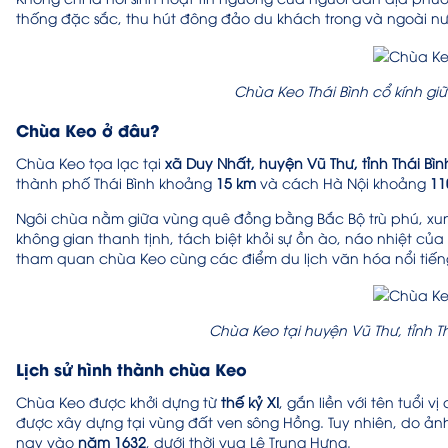
thống đặc sắc, thu hút đông đảo du khách trong và ngoài n
Chùa Keo Thái Bình cổ kính gi
Chùa Keo ở đâu?
Chùa Keo tọa lạc tại
xã Duy Nhất, huyện Vũ Thư, tỉnh Thái Bìn
thành phố Thái Bình khoảng
15 km
và cách Hà Nội khoảng
11
Ngôi chùa nằm giữa vùng quê đồng bằng Bắc Bộ trù phú, xun
không gian thanh tịnh, tách biệt khỏi sự ồn ào, náo nhiệt của 
tham quan chùa Keo cùng các điểm du lịch văn hóa nổi tiếng
Chùa Keo tại huyện Vũ Thư, tỉnh T
Lịch sử hình thành chùa Keo
Chùa Keo được khởi dựng từ
thế kỷ XI
, gắn liền với tên tuổi v
được xây dựng tại vùng đất ven sông Hồng. Tuy nhiên, do ảnh 
nay vào
năm 1632
, dưới thời vua Lê Trung Hưng.