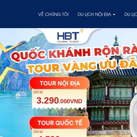
VỀ CHÚNG TÔI
DU LỊCH NỘI ĐỊA
DU L