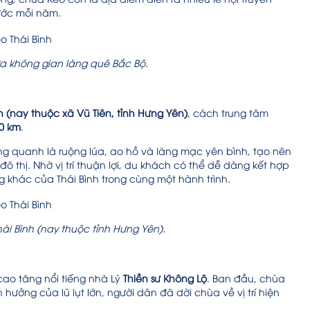
ước mỗi năm.
ữa không gian làng quê Bắc Bộ.
h (nay thuộc xã Vũ Tiên, tỉnh Hưng Yên)
, cách trung tâm
0 km
.
g quanh là ruộng lúa, ao hồ và làng mạc yên bình, tạo nên
đô thị. Nhờ vị trí thuận lợi, du khách có thể dễ dàng kết hợp
 khác của Thái Bình trong cùng một hành trình.
hái Bình (nay thuộc tỉnh Hưng Yên).
ị cao tăng nổi tiếng nhà Lý
Thiền sư Không Lộ
. Ban đầu, chùa
hưởng của lũ lụt lớn, người dân đã dời chùa về vị trí hiện