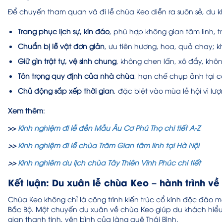
Để chuyến tham quan và đi lễ chùa Keo diễn ra suôn sẻ, du k
Trang phục lịch sự, kín đáo
, phù hợp không gian tâm linh
Chuẩn bị lễ vật đơn giản
, ưu tiên hương, hoa, quả chay; 
Giữ gìn trật tự, vệ sinh chung
, không chen lấn, xô đẩy, khô
Tôn trọng quy định của nhà chùa
, hạn chế chụp ảnh tại 
Chủ động sắp xếp thời gian
, đặc biệt vào mùa lễ hội vì lư
Xem thêm
:
>>
Kinh nghiệm đi lễ đền Mẫu Âu Cơ Phú Thọ chi tiết A-Z
>>
Kinh nghiệm đi lễ chùa Trăm Gian tâm linh tại Hà Nội
>>
Kinh nghiêm du lịch chùa Tây Thiên Vĩnh Phúc chi tiết
Kết luận: Du xuân lễ chùa Keo – hành trình v
Chùa Keo không chỉ là công trình kiến trúc cổ kính độc đáo 
Bắc Bộ. Một chuyến du xuân về chùa Keo giúp du khách hiểu 
gian thanh tịnh, yên bình của làng quê Thái Bình.