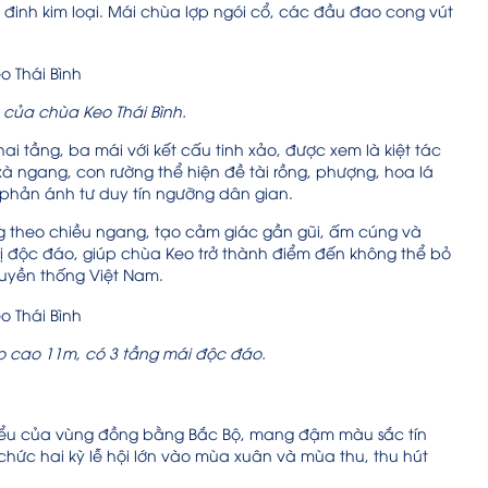
đinh kim loại. Mái chùa lợp ngói cổ, các đầu đao cong vút
 của chùa Keo Thái Bình.
hai tầng, ba mái với kết cấu tinh xảo, được xem là kiệt tác
 xà ngang, con rường thể hiện đề tài rồng, phượng, hoa lá
 phản ánh tư duy tín ngưỡng dân gian.
g theo chiều ngang, tạo cảm giác gần gũi, ấm cúng và
trị độc đáo, giúp chùa Keo trở thành điểm đến không thể bỏ
truyền thống Việt Nam.
o cao 11m, có 3 tầng mái độc đáo.
u biểu của vùng đồng bằng Bắc Bộ, mang đậm màu sắc tín
hức hai kỳ lễ hội lớn vào mùa xuân và mùa thu, thu hút