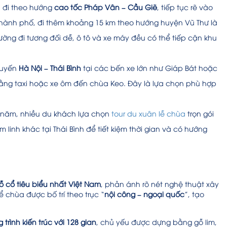
h đi theo hướng
cao tốc Pháp Vân – Cầu Giẽ
, tiếp tục rẽ vào
 thành phố, đi thêm khoảng 15 km theo hướng huyện Vũ Thư là
ường đi tương đối dễ, ô tô và xe máy đều có thể tiếp cận khu
tuyến
Hà Nội – Thái Bình
tại các bến xe lớn như Giáp Bát hoặc
 bằng taxi hoặc xe ôm đến chùa Keo. Đây là lựa chọn phù hợp
 năm, nhiều du khách lựa chọn
tour du xuân lễ chùa
trọn gói
inh khác tại Thái Bình để tiết kiệm thời gian và có hướng
gỗ cổ tiêu biểu nhất Việt Nam
, phản ánh rõ nét nghệ thuật xây
 chùa được bố trí theo trục “
nội công – ngoại quốc
”, tạo
trình kiến trúc với 128 gian
, chủ yếu được dựng bằng gỗ lim,