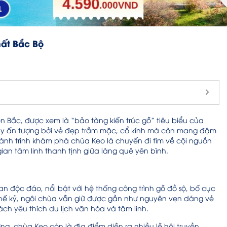
ất Bắc Bộ
n Bắc, được xem là “bảo tàng kiến trúc gỗ” tiêu biểu của
gây ấn tượng bởi vẻ đẹp trầm mặc, cổ kính mà còn mang đậm
nh trình khám phá chùa Keo là chuyến đi tìm về cội nguồn
ian tâm linh thanh tịnh giữa làng quê yên bình.
an độc đáo, nổi bật với hệ thống công trình gỗ đồ sộ, bố cục
thế kỷ, ngôi chùa vẫn giữ được gần như nguyên vẹn dáng vẻ
ch yêu thích du lịch văn hóa và tâm linh.
ng, chùa Keo còn là địa điểm diễn ra nhiều lễ hội truyền