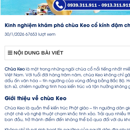
Kinh nghiệm khám phá chùa Keo cổ kính đậm ch
30/1/2026
67653 lượt xem
NỘI DUNG BÀI VIẾT
Chùa Keo
là một trong những ngôi chùa cổ nổi tiếng nhất miề
Việt Nam. Với tuổi đời hàng trăm năm, chùa Keo không chỉ 
dấu ấn văn hóa – tín ngưỡng của vùng đồng bằng Bắc Bộ. Hà
lịch sử, chiêm ngưỡng tinh hoa kiến trúc và tận hưởng không g
Giới thiệu về chùa Keo
Chùa Keo là quần thể kiến trúc Phật giáo – tín ngưỡng dân gi
chặt chẽ và nghệ thuật chạm khắc tinh xảo. Trải qua nhiều 
ban đầu, trở thành điểm đến không thể bỏ qua đối với du khá
Không chỉ là nơi sinh hoạt tín ngưỡng của người dân địa phươ