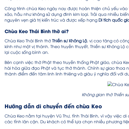
Công trình chùa Keo ngày nay được hoàn thiện chủ yếu vào thế
xảo, hầu như không sử dụng đinh kim loại. Trải qua nhiều biến
nguyên vẹn giá trị kiến trúc và được xếp hạng
Di tích quốc gi
Chùa Keo Thái Bình thờ ai?
Chùa Keo Thái Bình thờ
Thiền sư Không Lộ
, vị cao tăng có côn
kính như một vị thánh. Theo truyền thuyết, Thiền sư Không L
lại cuộc sống bình an.
Bên cạnh việc thờ Phật theo truyền thống Phật giáo, chùa 
hài hòa giữa đạo Phật và tục thờ thánh. Chính sự giao thoa n
thành điểm đến tâm linh linh thiêng và giàu ý nghĩa đối với du
Không gian thờ Thiền s
Hướng dẫn di chuyển đến chùa Keo
Chùa Keo nằm tại huyện Vũ Thư, tỉnh Thái Bình, vì vậy việc d
các tỉnh lân cận. Du khách có thể lựa chọn nhiều phương tiệ