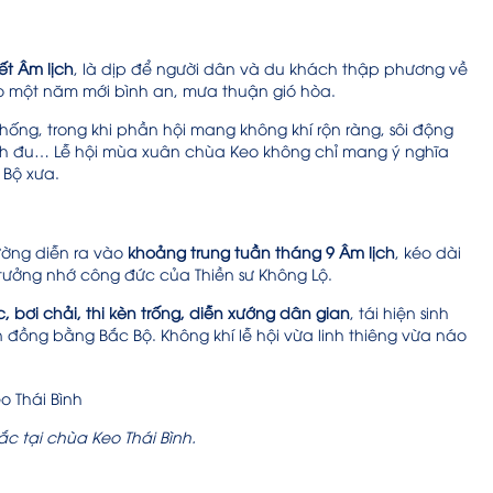
ết Âm lịch
, là dịp để người dân và du khách thập phương về
o một năm mới bình an, mưa thuận gió hòa.
hống, trong khi phần hội mang không khí rộn ràng, sôi động
ánh đu… Lễ hội mùa xuân chùa Keo không chỉ mang ý nghĩa
 Bộ xưa.
hường diễn ra vào
khoảng trung tuần tháng 9 Âm lịch
, kéo dài
 tưởng nhớ công đức của Thiền sư Không Lộ.
c, bơi chải, thi kèn trống, diễn xướng dân gian
, tái hiện sinh
đồng bằng Bắc Bộ. Không khí lễ hội vừa linh thiêng vừa náo
ắc tại chùa Keo Thái Bình.