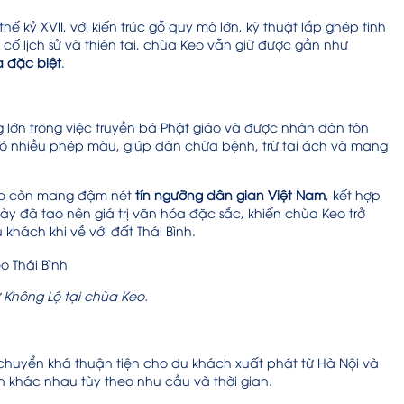
 kỷ XVII, với kiến trúc gỗ quy mô lớn, kỹ thuật lắp ghép tinh
 cố lịch sử và thiên tai, chùa Keo vẫn giữ được gần như
a đặc biệt
.
g lớn trong việc truyền bá Phật giáo và được nhân dân tôn
ộ có nhiều phép màu, giúp dân chữa bệnh, trừ tai ách và mang
Keo còn mang đậm nét
tín ngưỡng dân gian Việt Nam
, kết hợp
ày đã tạo nên giá trị văn hóa đặc sắc, khiến chùa Keo trở
 khách khi về với đất Thái Bình.
ư Không Lộ tại chùa Keo.
i chuyển khá thuận tiện cho du khách xuất phát từ Hà Nội và
n khác nhau tùy theo nhu cầu và thời gian.