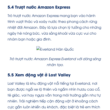
5.4 Trượt nước Amazon Express
Trò trượt nước Amazon Express mang bạn vào hành
trình vượt thác và xoáy nước theo phong cách rừng
nhiệt đới Amazon. Đây là lựa chọn lý tưởng cho những
ngày hè nóng bức, vừa sảng khoái vừa cực vui cho
nhóm bạn hoặc gia đình.
Trò trượt nước Amazon Express Everland với dòng sông
nhân tạo.
5.5 Xem động vật ở Lost Valley
Lost Valley là khu động vật nổi tiếng tại Everland, nơi
bạn được ngồi xe lộ thiên và ngắm nhìn hươu cao cổ,
tê giác, voi hay ngựa vằn trong môi trường gần như tự
nhiên. Trải nghiệm tiếp cận động vật ở khoảng cách
cực gần luôn khiến du khách, đặc biệt là trẻ em thích