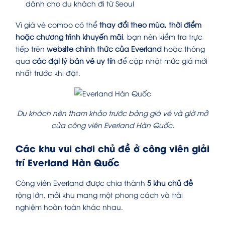
dành cho du khách đi từ Seoul
Vì giá vé combo có thể
thay đổi theo mùa, thời điểm
hoặc chương trình khuyến mãi
, bạn nên kiểm tra trực
tiếp trên
website chính thức của Everland
hoặc thông
qua
các đại lý bán vé uy tín
để cập nhật mức giá mới
nhất trước khi đặt.
Du khách nên tham khảo trước bảng giá vé và giờ mở
cửa công viên Everland Hàn Quốc.
Các khu vui chơi chủ đề ở công viên giải
trí Everland Hàn Quốc
Công viên Everland được chia thành
5 khu chủ đề
rộng lớn, mỗi khu mang một phong cách và trải
nghiệm hoàn toàn khác nhau.