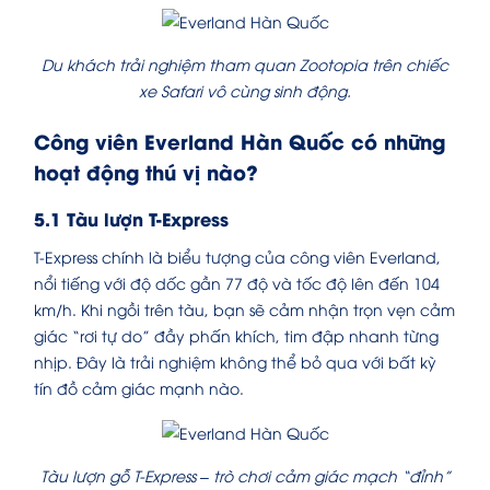
Du khách trải nghiệm tham quan Zootopia trên chiếc
xe Safari vô cùng sinh động.
Công viên Everland Hàn Quốc có những
hoạt động thú vị nào?
5.1 Tàu lượn T-Express
T-Express chính là biểu tượng của công viên Everland,
nổi tiếng với độ dốc gần 77 độ và tốc độ lên đến 104
km/h. Khi ngồi trên tàu, bạn sẽ cảm nhận trọn vẹn cảm
giác “rơi tự do” đầy phấn khích, tim đập nhanh từng
nhịp. Đây là trải nghiệm không thể bỏ qua với bất kỳ
tín đồ cảm giác mạnh nào.
Tàu lượn gỗ T-Express – trò chơi cảm giác mạch “đỉnh”