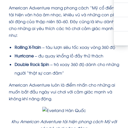
American Adventure mang phong cách “Mỹ cổ điển”,
tái hiện văn hóa âm nhạc, khiêu vũ và những con phố
sôi động của thập niên 50–60. Đây cũng là khu dành
cho những ai yêu thích các trò chơi cảm giác mạnh
như:
Rolling X-Train
– tàu lượn siêu tốc xoay vòng 360 độ
Hurricane
– đu quay khổng lồ đầy thử thách
Double Rock Spin
– trò xoay 360 độ dành cho những
người “thật sự can đảm”
American Adventure luôn là điểm nhấn cho những ai
muốn bắt đầu ngày vui chơi với cảm giác mạnh và
không khí năng động.
Khu American Adventure tái hiện phong cách Mỹ với