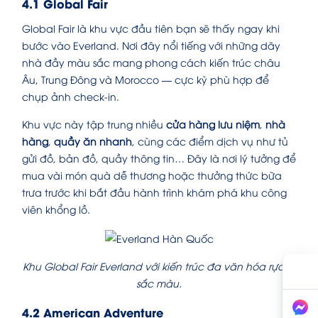
4.1 Global Fair
Global Fair là khu vực đầu tiên bạn sẽ thấy ngay khi
bước vào Everland. Nơi đây nổi tiếng với những dãy
nhà đầy màu sắc mang phong cách kiến trúc châu
Âu, Trung Đông và Morocco — cực kỳ phù hợp để
chụp ảnh check-in.
Khu vực này tập trung nhiều
cửa hàng lưu niệm
,
nhà
hàng
,
quầy ăn nhanh
, cùng các điểm dịch vụ như tủ
gửi đồ, bản đồ, quầy thông tin… Đây là nơi lý tưởng để
mua vài món quà dễ thương hoặc thưởng thức bữa
trưa trước khi bắt đầu hành trình khám phá khu công
viên khổng lồ.
Khu Global Fair Everland với kiến trúc đa văn hóa rực rỡ
sắc màu.
4.2 American Adventure