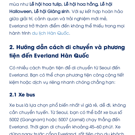
mùa như
Lễ hội hoa tulip, Lễ hội hoa hồng, Lễ hội
Halloween, Lễ hội Giáng sinh
. Với sự kết hợp hoàn hảo
giữa giải trí, cảnh quan và trải nghiệm mới mẻ,
Everland trở thành điểm đến không thể thiếu trong mọi
hành trình
du lịch Hàn Quốc
.
2. Hướng dẫn cách di chuyển và phương
tiện đến Everland Hàn Quốc
Có nhiều cách thuận tiện để di chuyển từ Seoul đến
Everland. Bạn có thể chọn phương tiện công cộng tiết
kiệm hoặc dịch vụ riêng nhanh chóng chẳng hạn:
2.1 Xe bus
Xe bus là lựa chọn phổ biến nhất vì giá rẻ, dễ đi, không
cần chuyển tuyến. Từ Seoul, bạn có thể bắt xe bus số
5002 (Gangnam) hoặc 5007 (Jamsil) chạy thẳng đến
Everland. Thời gian di chuyển khoảng 45–60 phút. Xe
dừng ngay trước cổng Everland, rất tiện cho du khách