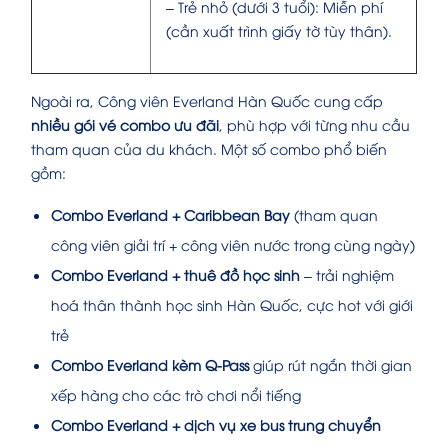
– Trẻ nhỏ (dưới 3 tuổi): Miễn phí
(cần xuất trình giấy tờ tùy thân).
Ngoài ra, Công viên Everland Hàn Quốc cung cấp
nhiều gói vé combo ưu đãi
, phù hợp với từng nhu cầu
tham quan của du khách. Một số combo phổ biến
gồm:
Combo Everland + Caribbean Bay
(tham quan
công viên giải trí + công viên nước trong cùng ngày)
Combo Everland + thuê đồ học sinh
– trải nghiệm
hoá thân thành học sinh Hàn Quốc, cực hot với giới
trẻ
Combo Everland kèm Q-Pass
giúp rút ngắn thời gian
xếp hàng cho các trò chơi nổi tiếng
Combo Everland + dịch vụ xe bus trung chuyển