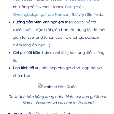
như làng cổ Bukchon Hanok,
Cung điện
Gyeongbokgung
,
Tháp Namsan
, Thư viện Starfield,…
Hướng dẫn viên kinh nghiệm
theo đoàn, hỗ trợ
xuyên suốt – đặc biệt giúp bạn tận dụng tối đa thời
gian tại Everland (chọn các trò chơi, giờ parade,
điểm sống ảo đẹp…).
Chi phí tiết kiệm hơn
so với đi tự túc từng điểm riêng
lẻ.
Lịch trình tối ưu
, phù hợp cho gia đình, cặp đôi và
nhóm bạn.
Du khách hào hứng trong hành trình tour trọn gói Seoul
– Nami – Everland và vui chơi tại Everland.