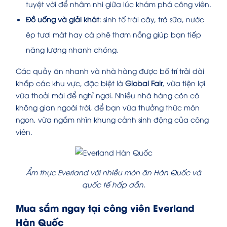
tuyệt vời để nhâm nhi giữa lúc khám phá công viên.
Đồ uống và giải khát
: sinh tố trái cây, trà sữa, nước
ép tươi mát hay cà phê thơm nồng giúp bạn tiếp
năng lượng nhanh chóng.
Các quầy ăn nhanh và nhà hàng được bố trí trải dài
khắp các khu vực, đặc biệt là
Global Fair
, vừa tiện lợi
vừa thoải mái để nghỉ ngơi. Nhiều nhà hàng còn có
không gian ngoài trời, để bạn vừa thưởng thức món
ngon, vừa ngắm nhìn khung cảnh sinh động của công
viên.
Ẩm thực Everland với nhiều món ăn Hàn Quốc và
quốc tế hấp dẫn.
Mua sắm ngay tại công viên Everland
Hàn Quốc