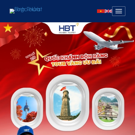
Mở
menu