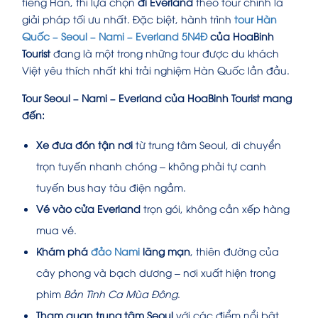
tiếng Hàn, thì lựa chọn
đi Everland
theo tour chính là
giải pháp tối ưu nhất. Đặc biệt, hành trình
tour
Hàn
Quốc – Seoul – Nami – Everland 5N4Đ
của HoaBinh
Tourist
đang là một trong những tour được du khách
Việt yêu thích nhất khi trải nghiệm Hàn Quốc lần đầu.
Tour Seoul – Nami – Everland của HoaBinh Tourist mang
đến:
Xe đưa đón tận nơi
từ trung tâm Seoul, di chuyển
trọn tuyến nhanh chóng – không phải tự canh
tuyến bus hay tàu điện ngầm.
Vé vào cửa Everland
trọn gói, không cần xếp hàng
mua vé.
Khám phá
đảo Nami
lãng mạn
, thiên đường của
cây phong và bạch dương – nơi xuất hiện trong
phim
Bản Tình Ca Mùa Đông
.
Tham quan trung tâm Seoul
với các điểm nổi bật