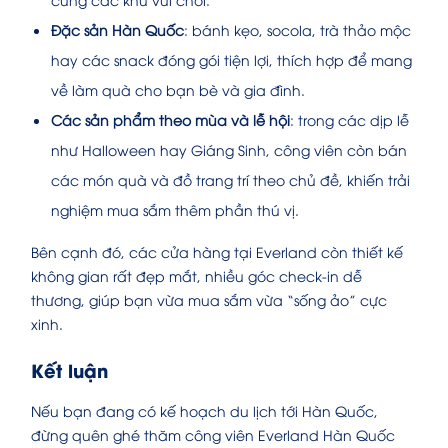
Đặc sản Hàn Quốc
: bánh kẹo, socola, trà thảo mộc
hay các snack đóng gói tiện lợi, thích hợp để mang
về làm quà cho bạn bè và gia đình.
Các sản phẩm theo mùa và lễ hội
: trong các dịp lễ
như Halloween hay Giáng Sinh, công viên còn bán
các món quà và đồ trang trí theo chủ đề, khiến trải
nghiệm mua sắm thêm phần thú vị.
Bên cạnh đó, các cửa hàng tại Everland còn thiết kế
không gian rất đẹp mắt, nhiều góc check-in dễ
thương, giúp bạn vừa mua sắm vừa “sống ảo” cực
xinh.
Kết luận
Nếu bạn đang có kế hoạch du lịch tới Hàn Quốc,
đừng quên ghé thăm công viên Everland Hàn Quốc