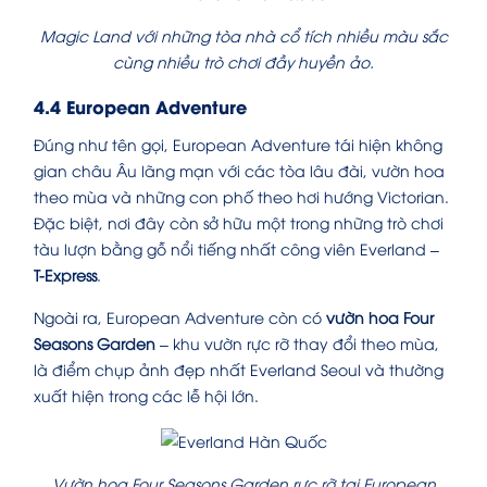
Magic Land với những tòa nhà cổ tích nhiều màu sắc
cùng nhiều trò chơi đầy huyền ảo.
4.4 European Adventure
Đúng như tên gọi, European Adventure tái hiện không
gian châu Âu lãng mạn với các tòa lâu đài, vườn hoa
theo mùa và những con phố theo hơi hướng Victorian.
Đặc biệt, nơi đây còn sở hữu một trong những trò chơi
tàu lượn bằng gỗ nổi tiếng nhất công viên Everland –
T-Express
.
Ngoài ra, European Adventure còn có
vườn hoa Four
Seasons Garden
– khu vườn rực rỡ thay đổi theo mùa,
là điểm chụp ảnh đẹp nhất Everland Seoul và thường
xuất hiện trong các lễ hội lớn.
Vườn hoa Four Seasons Garden rực rỡ tại European