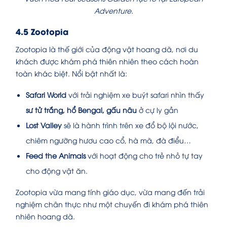
Adventure.
4.5 Zootopia
Zootopia là thế giới của động vật hoang dã, nơi du
khách được khám phá thiên nhiên theo cách hoàn
toàn khác biệt. Nổi bật nhất là:
Safari World
với trải nghiệm xe buýt safari nhìn thấy
sư tử trắng, hổ Bengal, gấu nâu
ở cự ly gần
Lost Valley
sẽ là hành trình trên xe đổ bộ lội nước,
chiêm ngưỡng hươu cao cổ, hà mã, đà điểu…
Feed the Animals
với hoạt động cho trẻ nhỏ tự tay
cho động vật ăn.
Zootopia vừa mang tính giáo dục, vừa mang đến trải
nghiệm chân thực như một chuyến đi khám phá thiên
nhiên hoang dã.