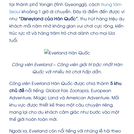
tại thành phố Yongin (tỉnh Gyeonggi), cách
trung tâm
Seoul
khoảng 1 giờ di chuyển. Đây là điểm đến được ví
như
“Disneyland của Hàn Quốc”
, thu hút hàng triệu du
khách mỗi năm nhờ không gian vui chơi cực rộng, kiến
trúc rực rỡ và hàng trăm trò chơi dành cho mọi lứa
tuổi.
Công viên Everland – Công viên giải trí bậc nhất Hàn
Quốc với nhiều trò chơi hấp dẫn.
Công viên Everland Hàn Quốc được chia thành
5 khu
chủ đề
nổi tiếng: Global Fair, Zootopia, European
Adventure, Magic Land và American Adventure. Mỗi
khu vực được thiết kế theo một câu chuyện riêng,
mang lại cho du khách cảm giác như bước vào một
thế giới hoàn toàn mới.
Ngoài ra, Everland còn nổi tiếng với những lễ hội theo