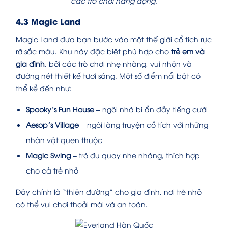
các trò chơi năng động.
4.3 Magic Land
Magic Land đưa bạn bước vào một thế giới cổ tích rực
rỡ sắc màu. Khu này đặc biệt phù hợp cho
trẻ em và
gia đình
, bởi các trò chơi nhẹ nhàng, vui nhộn và
đường nét thiết kế tươi sáng. Một số điểm nổi bật có
thể kể đến như:
Spooky’s Fun House
– ngôi nhà bí ẩn đầy tiếng cười
Aesop’s Village
– ngôi làng truyện cổ tích với những
nhân vật quen thuộc
Magic Swing
– trò đu quay nhẹ nhàng, thích hợp
cho cả trẻ nhỏ
Đây chính là “thiên đường” cho gia đình, nơi trẻ nhỏ
có thể vui chơi thoải mái và an toàn.