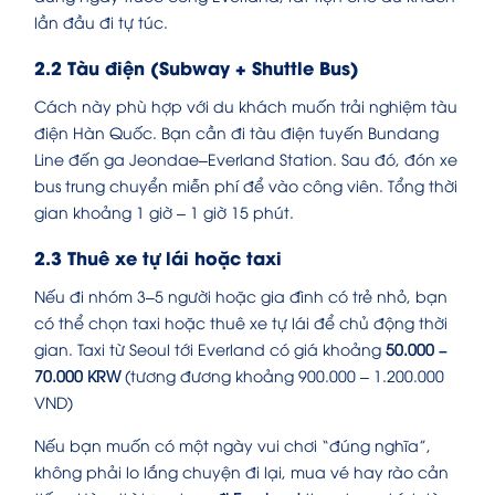
lần đầu đi tự túc.
2.2 Tàu điện (Subway + Shuttle Bus)
Cách này phù hợp với du khách muốn trải nghiệm tàu
điện Hàn Quốc. Bạn cần đi tàu điện tuyến Bundang
Line đến ga Jeondae–Everland Station. Sau đó, đón xe
bus trung chuyển miễn phí để vào công viên. Tổng thời
gian khoảng 1 giờ – 1 giờ 15 phút.
2.3 Thuê xe tự lái hoặc taxi
Nếu đi nhóm 3–5 người hoặc gia đình có trẻ nhỏ, bạn
có thể chọn taxi hoặc thuê xe tự lái để chủ động thời
gian. Taxi từ Seoul tới Everland có giá khoảng
50.000 –
70.000 KRW
(tương đương khoảng 900.000 – 1.200.000
VND)
Nếu bạn muốn có một ngày vui chơi “đúng nghĩa”,
không phải lo lắng chuyện đi lại, mua vé hay rào cản