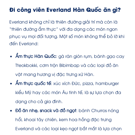
Đi công viên Everland Hàn Quốc ăn gì?
Everland không chỉ là thiên đường giải trí mà còn là
“thiên đường ẩm thực” với đa dạng các món ngon
phục vụ mọi đối tượng. Một số món không thể bỏ lỡ khi
đến Everland:
Ẩm thực Hàn Quốc
: gà rán giòn rụm, bánh gạo cay
Tteokbokki, cơm trộn Bibimbap và các loại đồ ăn
vặt mang hương vị đặc trưng xứ Hàn.
Ẩm thực quốc tế
: xúc xích Đức, pizza, hamburger
kiểu Mỹ hay các món Âu tinh tế, là sự lựa chọn đa
dạng cho cả gia đình.
Đồ ăn nhẹ, snack và đồ ngọt
: bánh Churros nóng
hổi, khoai tây chiên, kem hoa hồng đặc trưng
Everland và các loại kẹo ngọt bắt mắt là lựa chọn