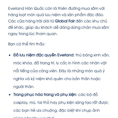
Everland Hàn Quốc còn là thiên đường mua sắm với
hàng loạt món quà lưu niệm và sản phẩm độc đáo.
Các cửa hàng trải dài từ
Global Fair
đến các khu chủ
đề khác, giúp du khách dễ dàng dừng chân mua sắm
ngay trong lúc tham quan.
Bạn có thể tìm thấy:
Đồ lưu niệm độc quyền Everland
: thú bông xinh xắn,
móc khóa, đồ trang trí, ly cốc in hình các nhân vật
nổi tiếng của công viên. Đây là những món quà ý
nghĩa và kỷ niệm khó quên cho bản thân hoặc
người thân.
Trang phục hóa trang và phụ kiện
: các bộ đồ
cosplay, mũ, tai thỏ hay phụ kiện sáng tạo rất được
các bạn trẻ ưa chuộng, đặc biệt khi chụp ảnh
cùng các khu vui chơi.