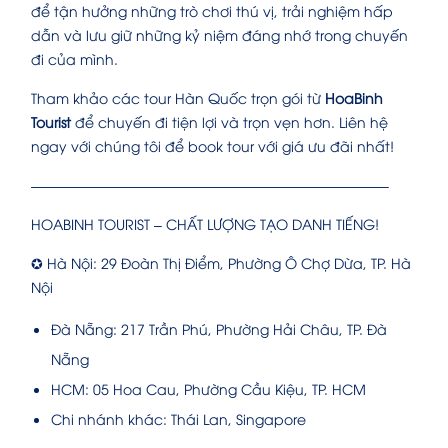
để tận hưởng những trò chơi thú vị, trải nghiệm hấp
dẫn và lưu giữ những kỷ niệm đáng nhớ trong chuyến
đi của mình.
Tham khảo các tour Hàn Quốc trọn gói từ
HoaBinh
Tourist
để chuyến đi tiện lợi và trọn vẹn hơn. Liên hệ
ngay với chúng tôi để book tour với giá ưu đãi nhất!
—————————————————————————–
HOABINH TOURIST – CHẤT LƯỢNG TẠO DANH TIẾNG!
✪ Hà Nội: 29 Đoàn Thị Điểm, Phường Ô Chợ Dừa, TP. Hà
Nội
Đà Nẵng: 217 Trần Phú, Phường Hải Châu, TP. Đà
Nẵng
HCM: 05 Hoa Cau, Phường Cầu Kiệu, TP. HCM
Chi nhánh khác: Thái Lan, Singapore