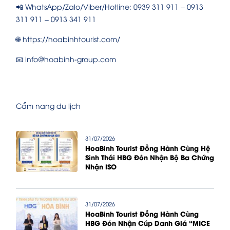
📲 WhatsApp/Zalo/Viber/Hotline: 0939 311 911 – 0913
311 911 – 0913 341 911
🌐 https://hoabinhtourist.com/
📧 info@hoabinh-group.com
Cẩm nang du lịch
31/07/2026
HoaBinh Tourist Đồng Hành Cùng Hệ
Sinh Thái HBG Đón Nhận Bộ Ba Chứng
Nhận ISO
31/07/2026
HoaBinh Tourist Đồng Hành Cùng
HBG Đón Nhận Cúp Danh Giá “MICE