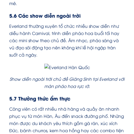
mê.
5.6 Các show diễn ngoài trời
Everland thường xuyên tổ chức nhiều show diễn như
diễu hành Carnival, trình diễn pháo hoa buổi tối hay
các mini show theo chủ đề. Âm nhạc, pháo sáng và
vũ đạo sôi động tạo nên không khí lễ hội ngập tràn
suốt cả ngày.
Show diễn ngoài trời chủ đề Giáng Sinh tại Everland với
màn pháo hoa rực rỡ.
5.7 Thưởng thức ẩm thực
Công viên có rất nhiều nhà hàng và quầy ăn nhanh
phục vụ từ món Hàn, Âu đến snack đường phố. Những
món được du khách yêu thích gồm gà rán, xúc xích
Đức, bánh churros, kem hoa hồng hay các combo tiện