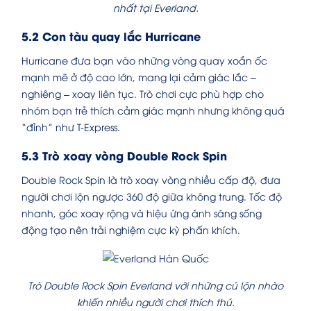
nhất tại Everland.
5.2 Con tàu quay lắc Hurricane
Hurricane đưa bạn vào những vòng quay xoắn ốc
mạnh mẽ ở độ cao lớn, mang lại cảm giác lắc –
nghiêng – xoay liên tục. Trò chơi cực phù hợp cho
nhóm bạn trẻ thích cảm giác mạnh nhưng không quá
“đỉnh” như T-Express.
5.3 Trò xoay vòng Double Rock Spin
Double Rock Spin là trò xoay vòng nhiều cấp độ, đưa
người chơi lộn ngược 360 độ giữa không trung. Tốc độ
nhanh, góc xoay rộng và hiệu ứng ánh sáng sống
động tạo nên trải nghiệm cực kỳ phấn khích.
Trò Double Rock Spin Everland với những cú lộn nhào
khiến nhiều người chơi thích thú.