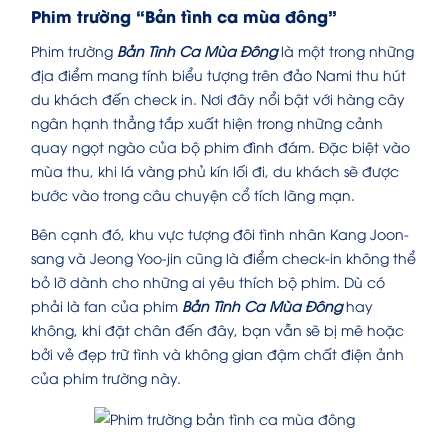
Phim trường “Bản tình ca mùa đông”
Phim trường
Bản Tình Ca Mùa Đông
là một trong những
địa điểm mang tính biểu tượng trên đảo Nami thu hút
du khách đến check in. Nơi đây nổi bật với hàng cây
ngân hạnh thẳng tắp xuất hiện trong những cảnh
quay ngọt ngào của bộ phim đình đám. Đặc biệt vào
mùa thu, khi lá vàng phủ kín lối đi, du khách sẽ được
bước vào trong câu chuyện cổ tích lãng mạn.
Bên cạnh đó, khu vực tượng đôi tình nhân Kang Joon-
sang và Jeong Yoo-jin cũng là điểm check-in không thể
bỏ lỡ dành cho những ai yêu thích bộ phim. Dù có
phải là fan của phim
Bản Tình Ca Mùa Đông
hay
không, khi đặt chân đến đây, bạn vẫn sẽ bị mê hoặc
bởi vẻ đẹp trữ tình và không gian đậm chất điện ảnh
của phim trường này.