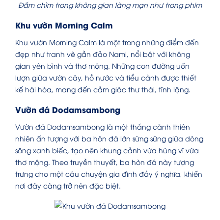
Đắm chìm trong không gian lãng mạn như trong phim
Khu vườn Morning Calm
Khu vườn Morning Calm là một trong những điểm đến
đẹp như tranh vẽ gần đảo Nami, nổi bật với không
gian yên bình và thơ mộng. Những con đường uốn
lượn giữa vườn cây, hồ nước và tiểu cảnh được thiết
kế hài hòa, mang đến cảm giác thư thái, tĩnh lặng.
Vườn đá Dodamsambong
Vườn đá Dodamsambong là một thắng cảnh thiên
nhiên ấn tượng với ba hòn đá lớn sừng sững giữa dòng
sông xanh biếc, tạo nên khung cảnh vừa hùng vĩ vừa
thơ mộng. Theo truyền thuyết, ba hòn đá này tượng
trưng cho một câu chuyện gia đình đầy ý nghĩa, khiến
nơi đây càng trở nên đặc biệt.