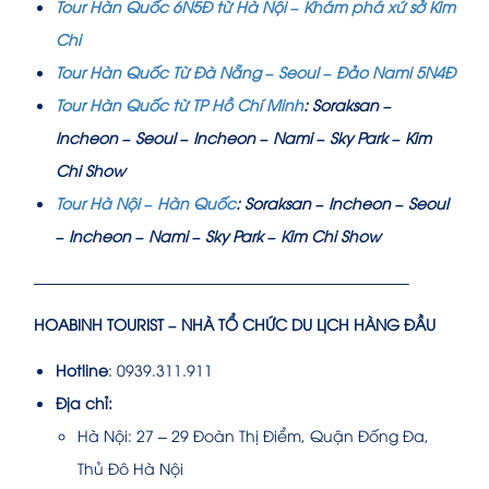
Tour Hàn Quốc 6N5Đ từ Hà Nội – Khám phá xứ sở Kim
Chi
Tour Hàn Quốc Từ Đà Nẵng – Seoul – Đảo Nami 5N4Đ
Tour Hàn Quốc từ TP Hồ Chí Minh
: Soraksan –
Incheon – Seoul – Incheon – Nami – Sky Park – Kim
Chi Show
Tour Hà Nội – Hàn Quốc
: Soraksan – Incheon – Seoul
– Incheon – Nami – Sky Park – Kim Chi Show
————————————————————————–
HOABINH TOURIST – NHÀ TỔ CHỨC DU LỊCH HÀNG ĐẦU
Hotline
: 0939.311.911
Địa chỉ:
Hà Nội: 27 – 29 Đoàn Thị Điểm, Quận Đống Đa,
Thủ Đô Hà Nội