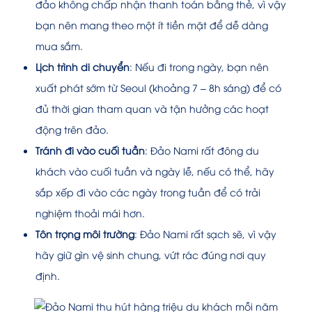
đảo không chấp nhận thanh toán bằng thẻ, vì vậy
bạn nên mang theo một ít tiền mặt để dễ dàng
mua sắm.
Lịch trình di chuyển
: Nếu đi trong ngày, bạn nên
xuất phát sớm từ Seoul (khoảng 7 – 8h sáng) để có
đủ thời gian tham quan và tận hưởng các hoạt
động trên đảo.
Tránh đi vào cuối tuần
: Đảo Nami rất đông du
khách vào cuối tuần và ngày lễ, nếu có thể, hãy
sắp xếp đi vào các ngày trong tuần để có trải
nghiệm thoải mái hơn.
Tôn trọng môi trường
: Đảo Nami rất sạch sẽ, vì vậy
hãy giữ gìn vệ sinh chung, vứt rác đúng nơi quy
định.