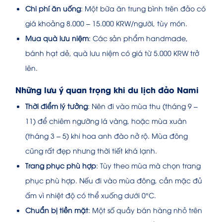
Chi phí ăn uống
: Một bữa ăn trung bình trên đảo có
giá khoảng 8.000 – 15.000 KRW/người, tùy món.
Mua quà lưu niệm
: Các sản phẩm handmade,
bánh hạt dẻ, quà lưu niệm có giá từ 5.000 KRW trở
lên.
Những lưu ý quan trọng khi du lịch đảo Nami
Thời điểm lý tưởng
: Nên đi vào mùa thu (tháng 9 –
11) để chiêm ngưỡng lá vàng, hoặc mùa xuân
(tháng 3 – 5) khi hoa anh đào nở rộ. Mùa đông
cũng rất đẹp nhưng thời tiết khá lạnh.
Trang phục phù hợp
: Tùy theo mùa mà chọn trang
phục phù hợp. Nếu đi vào mùa đông, cần mặc đủ
ấm vì nhiệt độ có thể xuống dưới 0°C.
Chuẩn bị tiền mặt
: Một số quầy bán hàng nhỏ trên