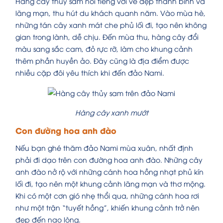
Hàng cây thủy sam nổi tiếng với vẻ đẹp thanh bình và
lãng mạn, thu hút du khách quanh năm. Vào mùa hè,
những tán cây xanh mát che phủ lối đi, tạo nên không
gian trong lành, dễ chịu. Đến mùa thu, hàng cây đổi
màu sang sắc cam, đỏ rực rỡ, làm cho khung cảnh
thêm phần huyền ảo. Đây cũng là địa điểm được
nhiều cặp đôi yêu thích khi đến đảo Nami.
Hàng cây xanh mướt
Con đường hoa anh đào
Nếu bạn ghé thăm đảo Nami mùa xuân, nhất định
phải đi dạo trên con đường hoa anh đào. Những cây
anh đào nở rộ với những cánh hoa hồng nhạt phủ kín
lối đi, tạo nên một khung cảnh lãng mạn và thơ mộng.
Khi có một cơn gió nhẹ thổi qua, những cánh hoa rơi
như một trận “tuyết hồng”, khiến khung cảnh trở nên
đẹp đến nao lòng.