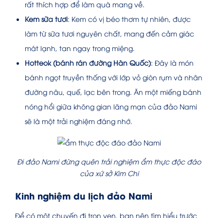
rất thích hợp để làm quà mang về.
Kem sữa tươi
: Kem có vị béo thơm tự nhiên, được
làm từ sữa tươi nguyên chất, mang đến cảm giác
mát lạnh, tan ngay trong miệng.
Hotteok (bánh rán đường Hàn Quốc)
: Đây là món
bánh ngọt truyền thống với lớp vỏ giòn rụm và nhân
đường nâu, quế, lạc bên trong. Ăn một miếng bánh
nóng hổi giữa không gian lãng mạn của đảo Nami
sẽ là một trải nghiệm đáng nhớ.
Đi đảo Nami đừng quên trải nghiệm ẩm thực độc đáo
của xứ sở Kim Chi
Kinh nghiệm du lịch đảo Nami
Để có một chuyến đi trọn vẹn, bạn nên tìm hiểu trước