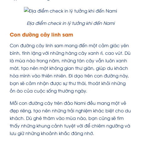
Địa điểm check in lý tưởng khi đến Nami
Con đường cây linh sam
Con đường cây linh sam mang đến một cảm giác yên
bình, tĩnh lặng với những hàng cây xanh rì, cao vút. Dù
là mùa nào trong năm, những tán cây vẫn luôn xanh
mát, tạo nên một không gian thư giãn, giúp du khách
hòa mình vào thiên nhiên. Đi dạo trên con đường này,
bạn sẽ cảm nhận được sự thư thái, thoát khỏi những
ồn ào của cuộc sống thường ngày.
Mỗi con đường cây trên đảo Nami đều mang một vẻ
đẹp riêng, tạo nên những trải nghiệm khác biệt cho du
khách. Dù ghé thăm vào mùa nào, bạn cũng sẽ tìm
thấy những khung cảnh tuyệt vời để chiêm ngưỡng và
lưu giữ những khoảnh khắc đáng nhớ.