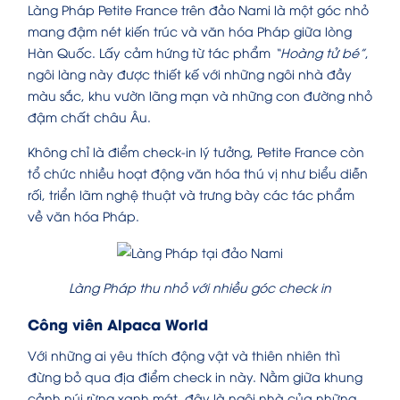
Làng Pháp Petite France trên đảo Nami là một góc nhỏ
mang đậm nét kiến trúc và văn hóa Pháp giữa lòng
Hàn Quốc. Lấy cảm hứng từ tác phẩm
“Hoàng tử bé”
,
ngôi làng này được thiết kế với những ngôi nhà đầy
màu sắc, khu vườn lãng mạn và những con đường nhỏ
đậm chất châu Âu.
Không chỉ là điểm check-in lý tưởng, Petite France còn
tổ chức nhiều hoạt động văn hóa thú vị như biểu diễn
rối, triển lãm nghệ thuật và trưng bày các tác phẩm
về văn hóa Pháp.
Làng Pháp thu nhỏ với nhiều góc check in
Công viên Alpaca World
Với những ai yêu thích động vật và thiên nhiên thì
đừng bỏ qua địa điểm check in này. Nằm giữa khung
cảnh núi rừng xanh mát, đây là ngôi nhà của những