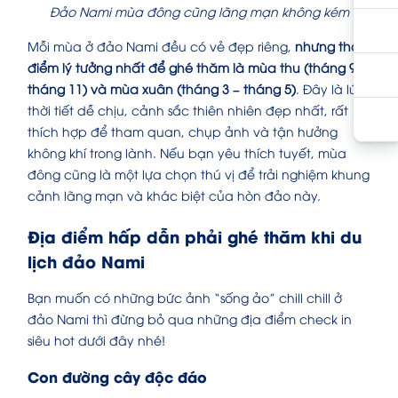
Đảo Nami mùa đông cũng lãng mạn không kém
Mỗi mùa ở đảo Nami đều có vẻ đẹp riêng,
nhưng thời
điểm lý tưởng nhất để ghé thăm là mùa thu (tháng 9 –
tháng 11) và mùa xuân (tháng 3 – tháng 5)
. Đây là lúc
thời tiết dễ chịu, cảnh sắc thiên nhiên đẹp nhất, rất
thích hợp để tham quan, chụp ảnh và tận hưởng
không khí trong lành. Nếu bạn yêu thích tuyết, mùa
đông cũng là một lựa chọn thú vị để trải nghiệm khung
cảnh lãng mạn và khác biệt của hòn đảo này.
Địa điểm hấp dẫn phải ghé thăm khi du
lịch đảo Nami
Bạn muốn có những bức ảnh “sống ảo” chill chill ở
đảo Nami thì đừng bỏ qua những địa điểm check in
siêu hot dưới đây nhé!
Con đường cây độc đáo