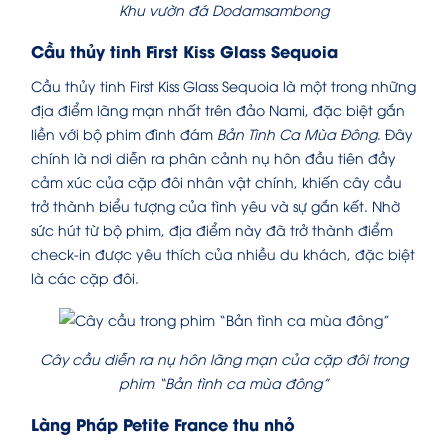
Khu vườn đá Dodamsambong
Cầu thủy tinh First Kiss Glass Sequoia
Cầu thủy tinh First Kiss Glass Sequoia là một trong những
địa điểm lãng mạn nhất trên đảo Nami, đặc biệt gắn
liền với bộ phim đình đám
Bản Tình Ca Mùa Đông
. Đây
chính là nơi diễn ra phân cảnh nụ hôn đầu tiên đầy
cảm xúc của cặp đôi nhân vật chính, khiến cây cầu
trở thành biểu tượng của tình yêu và sự gắn kết. Nhờ
sức hút từ bộ phim, địa điểm này đã trở thành điểm
check-in được yêu thích của nhiều du khách, đặc biệt
là các cặp đôi.
Cây cầu diễn ra nụ hôn lãng mạn của cặp đôi trong
phim “Bản tình ca mùa đông”
Làng Pháp Petite France thu nhỏ