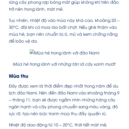
rừng cây phong rợp bóng mát giúp không khí trên đảo
trở nên trong lành, mát mẻ.
Tuy nhiên, nhiệt độ vào mùa này khá cao, khoảng 20 –
30°C, đôi khi có mưa rào bất chợt. Nếu ghé thăm vào
mùa hè, bạn nên chuẩn bị ô, mũ và kem chống nắng
để bảo vệ da.
Mùa hè trong lành với những tán lá cây xanh mướt
Mùa thu
Đây được xem là thời điểm đẹp nhất trong năm để du
lịch đảo Nami. Nên đến đảo Nami vào khoảng tháng 9
– tháng 11, bạn sẽ được ngắm nhìn những hàng cây
ngân hạnh và cây phong chuyển sang màu vàng, đỏ
rực rỡ, tạo nên bức tranh mùa thu đầy quyến rũ.
Nhiệt độ dao động từ 10 – 20°C, thời tiết mát mẻ,