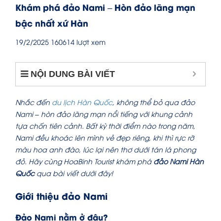
Khám phá đảo Nami – Hòn đảo lãng mạn
bậc nhất xứ Hàn
19/2/2025
160614 lượt xem
NỘI DUNG BÀI VIẾT
Nhắc đến
du lịch Hàn Quốc
, không thể bỏ qua đảo
Nami – hòn đảo lãng mạn nổi tiếng với khung cảnh
tựa chốn tiên cảnh. Bất kỳ thời điểm nào trong năm,
Nami đều khoác lên mình vẻ đẹp riêng, khi thì rực rỡ
màu hoa anh đào, lúc lại nên thơ dưới tán lá phong
đỏ. Hãy cùng HoaBinh Tourist khám phá
đảo Nami Hàn
Quốc
qua bài viết dưới đây!
Giới thiệu đảo Nami
Đảo Nami nằm ở đâu?