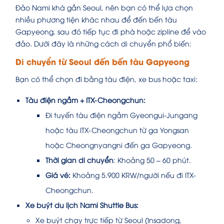
Đảo Nami khá gần Seoul, nên bạn có thể lựa chọn
nhiều phương tiện khác nhau để đến bến tàu
Gapyeong, sau đó tiếp tục đi phà hoặc zipline để vào
đảo. Dưới đây là những cách di chuyển phổ biến:
Di chuyển từ Seoul đến bến tàu Gapyeong
Bạn có thể chọn đi bằng tàu điện, xe bus hoặc taxi:
Tàu điện ngầm + ITX-Cheongchun:
Đi tuyến tàu điện ngầm Gyeongui-Jungang
hoặc tàu ITX-Cheongchun từ ga Yongsan
hoặc Cheongnyangni đến ga Gapyeong.
Thời gian di chuyển
: Khoảng 50 – 60 phút.
Giá vé:
Khoảng 5.900 KRW/người nếu đi ITX-
Cheongchun.
Xe buýt du lịch Nami Shuttle Bus:
Xe buýt chạy trực tiếp từ Seoul (Insadong,