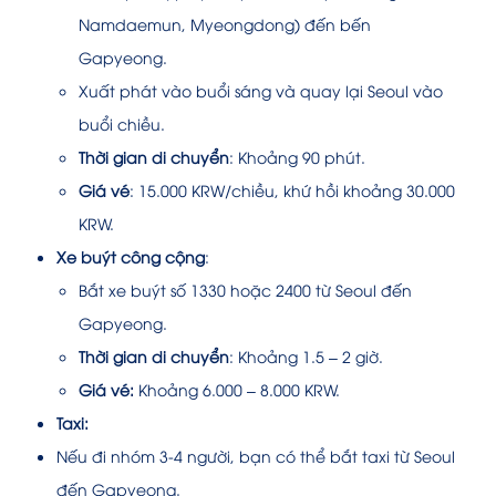
Namdaemun, Myeongdong) đến bến
Gapyeong.
Xuất phát vào buổi sáng và quay lại Seoul vào
buổi chiều.
Thời gian di chuyển
: Khoảng 90 phút.
Giá vé
: 15.000 KRW/chiều, khứ hồi khoảng 30.000
KRW.
Xe buýt công cộng
:
Bắt xe buýt số 1330 hoặc 2400 từ Seoul đến
Gapyeong.
Thời gian di chuyển
: Khoảng 1.5 – 2 giờ.
Giá vé:
Khoảng 6.000 – 8.000 KRW.
Taxi:
Nếu đi nhóm 3-4 người, bạn có thể bắt taxi từ Seoul
đến Gapyeong.