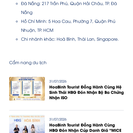
Đà Nẵng: 217 Trần Phú, Quận Hải Châu, TP. Đà
Nẵng
Hồ Chí Minh: 5 Hoa Cau, Phường 7, Quận Phú
Nhuận, TP. HCM
Chi nhánh khác: Hoà Bình, Thái Lan, Singapore.
Cẩm nang du lịch
31/07/2026
HoaBinh Tourist Đồng Hành Cùng Hệ
Sinh Thái HBG Đón Nhận Bộ Ba Chứng
Nhận ISO
31/07/2026
HoaBinh Tourist Đồng Hành Cùng
HBG Đón Nhận Cúp Danh Giá “MICE