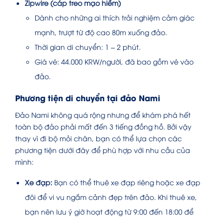
Zipwire (cáp treo mạo hiểm)
Dành cho những ai thích trải nghiệm cảm giác
mạnh, trượt từ độ cao 80m xuống đảo.
Thời gian di chuyển: 1 – 2 phút.
Giá vé: 44.000 KRW/người, đã bao gồm vé vào
đảo.
Phương tiện di chuyển tại đảo Nami
Đảo Nami không quá rộng nhưng để khám phá hết
toàn bộ đảo phải mất đến 3 tiếng đồng hồ. Bởi vậy
thay vì đi bộ mỏi chân, bạn có thể lựa chọn các
phương tiện dưới đây để phù hợp với nhu cầu của
mình:
Xe đạp:
Bạn có thể thuê xe đạp riêng hoặc xe đạp
đôi để vi vu ngắm cảnh đẹp trên đảo. Khi thuê xe,
bạn nên lưu ý giờ hoạt động từ 9:00 đến 18:00 để