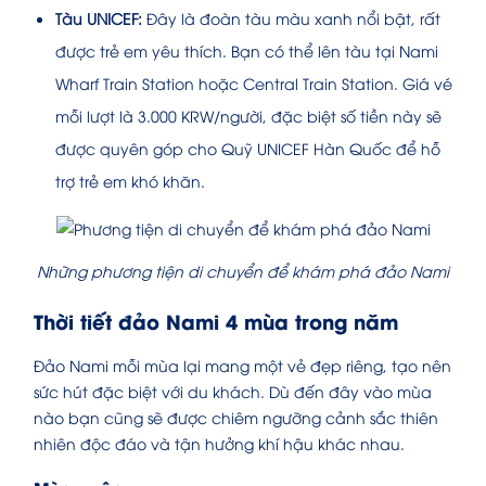
Tàu UNICEF:
Đây là đoàn tàu màu xanh nổi bật, rất
được trẻ em yêu thích. Bạn có thể lên tàu tại Nami
Wharf Train Station hoặc Central Train Station. Giá vé
mỗi lượt là 3.000 KRW/người, đặc biệt số tiền này sẽ
được quyên góp cho Quỹ UNICEF Hàn Quốc để hỗ
trợ trẻ em khó khăn.
Những phương tiện di chuyển để khám phá đảo Nami
Thời tiết đảo Nami 4 mùa trong năm
Đảo Nami mỗi mùa lại mang một vẻ đẹp riêng, tạo nên
sức hút đặc biệt với du khách. Dù đến đây vào mùa
nào bạn cũng sẽ được chiêm ngưỡng cảnh sắc thiên
nhiên độc đáo và tận hưởng khí hậu khác nhau.