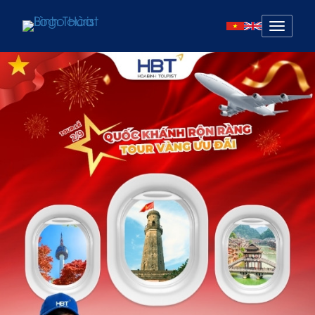
Mở
menu