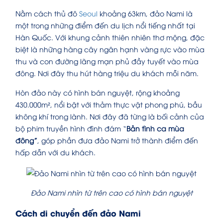
Nằm cách thủ đô
Seoul
khoảng 63km, đảo Nami là
một trong những điểm đến du lịch nổi tiếng nhất tại
Hàn Quốc. Với khung cảnh thiên nhiên thơ mộng, đặc
biệt là những hàng cây ngân hạnh vàng rực vào mùa
thu và con đường lãng mạn phủ đầy tuyết vào mùa
đông. Nơi đây thu hút hàng triệu du khách mỗi năm.
Hòn đảo này có hình bán nguyệt, rộng khoảng
430.000m², nổi bật với thảm thực vật phong phú, bầu
không khí trong lành. Nơi đây đã từng là bối cảnh của
bộ phim truyền hình đình đám “
Bản tình ca mùa
đông”
, góp phần đưa đảo Nami trở thành điểm đến
hấp dẫn với du khách.
Đảo Nami nhìn từ trên cao có hình bán nguyệt
Cách di chuyển đến đảo Nami