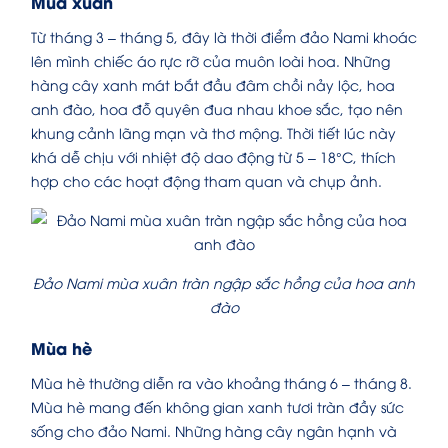
Mùa xuân
Từ tháng 3 – tháng 5, đây là thời điểm đảo Nami khoác
lên mình chiếc áo rực rỡ của muôn loài hoa. Những
hàng cây xanh mát bắt đầu đâm chồi nảy lộc, hoa
anh đào, hoa đỗ quyên đua nhau khoe sắc, tạo nên
khung cảnh lãng mạn và thơ mộng. Thời tiết lúc này
khá dễ chịu với nhiệt độ dao động từ 5 – 18°C, thích
hợp cho các hoạt động tham quan và chụp ảnh.
Đảo Nami mùa xuân tràn ngập sắc hồng của hoa anh
đào
Mùa hè
Mùa hè thường diễn ra vào khoảng tháng 6 – tháng 8.
Mùa hè mang đến không gian xanh tươi tràn đầy sức
sống cho đảo Nami. Những hàng cây ngân hạnh và