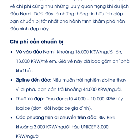
về chi phí cũng như những lưu ý quan trọng khi du lịch
đảo Nami. Dưới đây là những thông tin hữu ích giúp
bạn chuẩn bị tốt nhất cho hành trình khám phá hòn
đảo xinh đẹp này.
Chi phí cần chuẩn bị
Vé vào đảo Nami
: Khoảng 16.000 KRW/người lớn,
13.000 KRW/trẻ em. Giá vé này đã bao gồm phí phà
khứ hồi.
Zipline đến đảo
: Nếu muốn trải nghiệm zipline thay
vì đi phà, bạn cần trả khoảng 44.000 KRW/người.
Thuê xe đạp
: Dao động từ 4.000 – 10.000 KRW tùy
loại xe (đơn, đôi hoặc xe gia đình).
Các phương tiện di chuyển trên đảo
: Sky Bike
khoảng 3.000 KRW/người, tàu UNICEF 3.000
KRW/người.