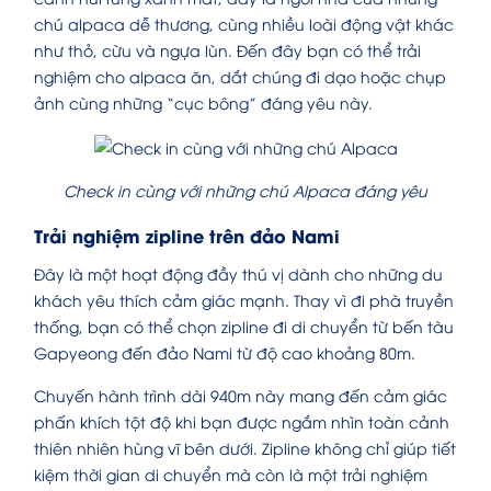
chú alpaca dễ thương, cùng nhiều loài động vật khác
như thỏ, cừu và ngựa lùn. Đến đây bạn có thể trải
nghiệm cho alpaca ăn, dắt chúng đi dạo hoặc chụp
ảnh cùng những “cục bông” đáng yêu này.
Check in cùng với những chú Alpaca đáng yêu
Trải nghiệm zipline trên đảo Nami
Đây là một hoạt động đầy thú vị dành cho những du
khách yêu thích cảm giác mạnh. Thay vì đi phà truyền
thống, bạn có thể chọn zipline đi di chuyển từ bến tàu
Gapyeong đến đảo Nami từ độ cao khoảng 80m.
Chuyến hành trình dài 940m này mang đến cảm giác
phấn khích tột độ khi bạn được ngắm nhìn toàn cảnh
thiên nhiên hùng vĩ bên dưới. Zipline không chỉ giúp tiết
kiệm thời gian di chuyển mà còn là một trải nghiệm