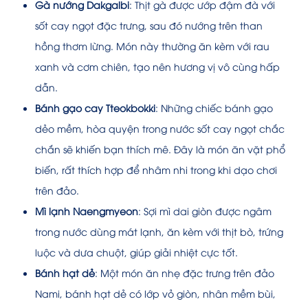
Gà nướng Dakgalbi
: Thịt gà được ướp đậm đà với
sốt cay ngọt đặc trưng, sau đó nướng trên than
hồng thơm lừng. Món này thường ăn kèm với rau
xanh và cơm chiên, tạo nên hương vị vô cùng hấp
dẫn.
Bánh gạo cay Tteokbokki
: Những chiếc bánh gạo
dẻo mềm, hòa quyện trong nước sốt cay ngọt chắc
chắn sẽ khiến bạn thích mê. Đây là món ăn vặt phổ
biến, rất thích hợp để nhâm nhi trong khi dạo chơi
trên đảo.
Mì lạnh Naengmyeon
: Sợi mì dai giòn được ngâm
trong nước dùng mát lạnh, ăn kèm với thịt bò, trứng
luộc và dưa chuột, giúp giải nhiệt cực tốt.
Bánh hạt dẻ
: Một món ăn nhẹ đặc trưng trên đảo
Nami, bánh hạt dẻ có lớp vỏ giòn, nhân mềm bùi,